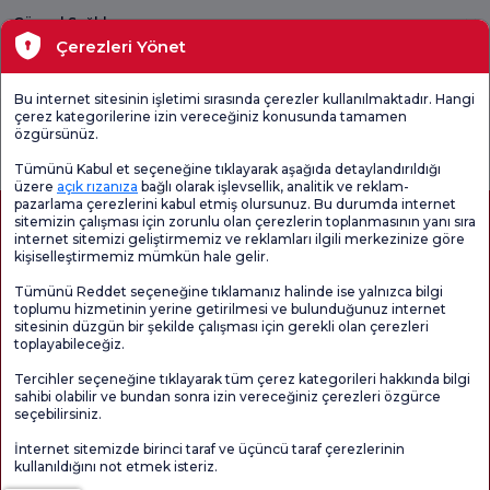
Güncel Sağlık
Çerezleri Yönet
Tıbbi Birimler
Bu internet sitesinin işletimi sırasında çerezler kullanılmaktadır. Hangi
çerez kategorilerine izin vereceğiniz konusunda tamamen
Genel
Memnuniyet
Promo
özgürsünüz.
Memnuniyet
Anketi'ni kontrol
Memnuniyet
Anketi
edin
Anketi
Tümünü Kabul et seçeneğine tıklayarak aşağıda detaylandırıldığı
üzere
açık rızanıza
bağlı olarak işlevsellik, analitik ve reklam-
pazarlama çerezlerini kabul etmiş olursunuz. Bu durumda internet
sitemizin çalışması için zorunlu olan çerezlerin toplanmasının yanı sıra
internet sitemizi geliştirmemiz ve reklamları ilgili merkezinize göre
kişiselleştirmemiz mümkün hale gelir.
Tümünü Reddet seçeneğine tıklamanız halinde ise yalnızca bilgi
toplumu hizmetinin yerine getirilmesi ve bulunduğunuz internet
sitesinin düzgün bir şekilde çalışması için gerekli olan çerezleri
toplayabileceğiz.
Sağlık Turizmi Yetkilendirmesi
Kvkk
Hasta Haklari
Tercihler seçeneğine tıklayarak tüm çerez kategorileri hakkında bilgi
Sayfa içeriği sadece bilgilendirme amaçlıdır. Tanı ve tedavi için mutlaka
sahibi olabilir ve bundan sonra izin vereceğiniz çerezleri özgürce
doktorunuza başvurunuz.
seçebilirsiniz.
@2026 Grup Florence Nightingale Hastaneleri
İnternet sitemizde birinci taraf ve üçüncü taraf çerezlerinin
kullanıldığını not etmek isteriz.
Editör: Uğurcan Durmuş - 0 549 455 55 46. - Güncelleme Tarihi: 09.08.2026