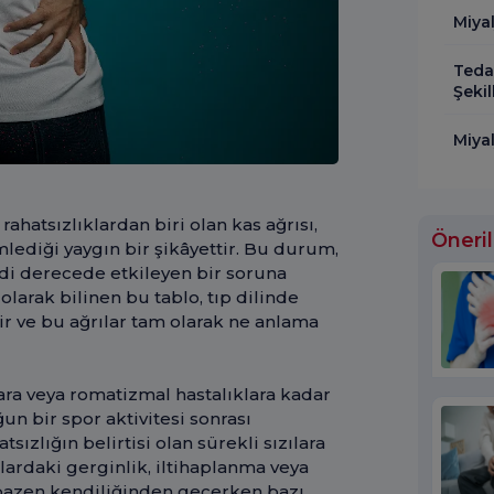
Miyal
Teda
Şeki
Miyal
ahatsızlıklardan biri olan kas ağrısı,
Öneril
lediği yaygın bir şikâyettir. Bu durum,
iddi derecede etkileyen bir soruna
olarak bilinen bu tablo, tıp dilinde
edir ve bu ağrılar tam olarak ne anlama
nlara veya romatizmal hastalıklara kadar
un bir spor aktivitesi sonrası
sızlığın belirtisi olan sürekli sızılara
lardaki gerginlik, iltihaplanma veya
bazen kendiliğinden geçerken bazı