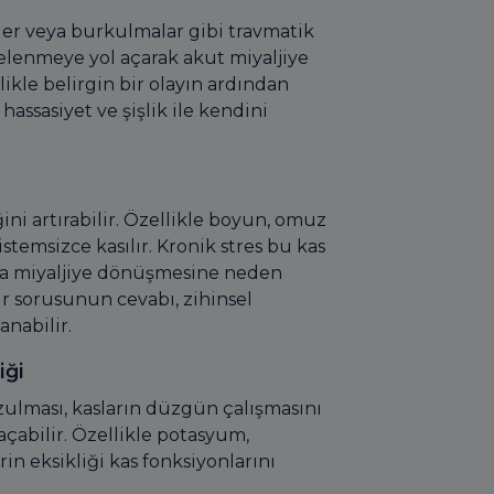
er veya burkulmalar gibi travmatik
edelenmeye yol açarak akut miyaljiye
ikle belirgin bir olayın ardından
hassasiyet ve şişlik ile kendini
ğini artırabilir. Özellikle boyun, omuz
istemsizce kasılır. Kronik stres bu kas
la miyaljiye dönüşmesine neden
ur sorusunun cevabı, zihinsel
anabilir.
iği
zulması, kasların düzgün çalışmasını
açabilir. Özellikle potasyum,
n eksikliği kas fonksiyonlarını