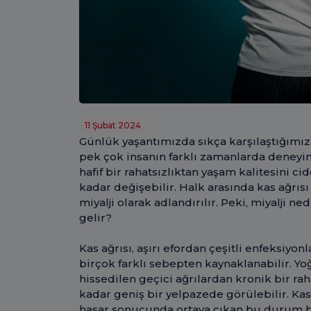
11 Şubat 2024
Günlük yaşantımızda sıkça karşılaştığımız r
pek çok insanın farklı zamanlarda deneyim
hafif bir rahatsızlıktan yaşam kalitesini c
kadar değişebilir. Halk arasında kas ağrısı 
miyalji olarak adlandırılır. Peki, miyalji n
gelir?
Kas ağrısı, aşırı efordan çeşitli enfeksiyo
birçok farklı sebepten kaynaklanabilir. Yoğ
hissedilen geçici ağrılardan kronik bir rahat
kadar geniş bir yelpazede görülebilir. Kas
hasar sonucunda ortaya çıkan bu durum 