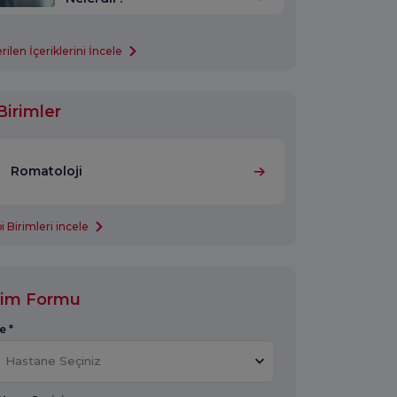
len İçeriklerini İncele
Birimler
Romatoloji
 Birimleri incele
işim Formu
e *
Hastane Seçiniz