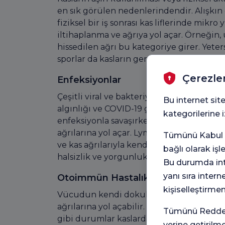
en sık görülen nedenlerindendir. Alışkı
fiziksel bir iş sonrası kas liflerinde mikro
iltihaplanma ve ağrıya yol açar. Örneğin,
hissedilen ağrı bu kategoriye girer. Yeter
sporlar da kasların gereğinden fazla geri
Çerezle
Enfeksiyonlar
Çeşitli viral ve bakteriyel enfeksiyonlar m
Bu internet site
algınlığı ve COVID-19 gibi viral enfeksiyo
kategorilerine
enfeksiyonla savaşırken ürettiği iltihabi
ağrılarına yol açar. Lyme hastalığı gibi b
Tümünü Kabul e
ve kas ağrılarıyla kendini gösterebilir. E
bağlı olarak iş
halsizlik ve yorgunluk, kas ağrılarının şidd
Bu durumda inte
yanı sıra intern
Otoimmün Hastalıklar
kişiselleştirme
Vücudun kendi dokularına saldırdığı oto
ağrılarına yol açabilir. Romatoid artrit, 
Tümünü Reddet 
gibi durumlar kaslarda ve çevre dokulard
yerine getirilm