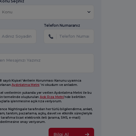
 Konu Seçiniz
Konu
Telefon Numaranız
 sayılı Kişisel Verilerin Korunması Kanunu uyarınca
ırlanan
Aydınlatma Metni
'ni okudum ve anladım.
sel verilerimin yukarıda yer verilen Aydınlatma Metni ile bu
in temelinde oluşturulan
Açık Rıza Metni
’nde belirtilen
larla işlenmesine açık rıza veriyorum.
ence Nightingale tarafından her türlü bilgilendirme, anket,
am, tanıtım, pazarlama, açılış, davet ve etkinlik süreçleriyle
li tarafıma ticari elektronik ileti (arama, SMS, e-mail)
derilmesine onay veriyorum.
Bilgi Al