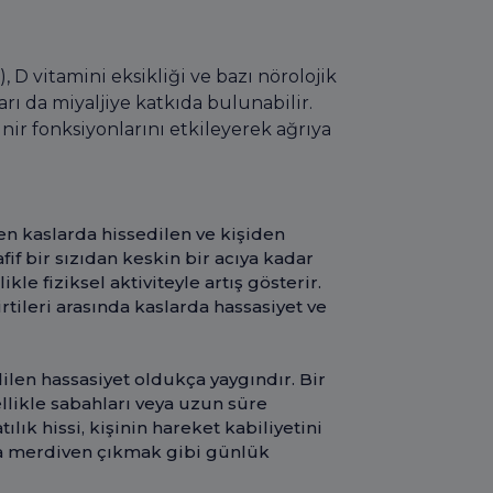
, D vitamini eksikliği ve bazı nörolojik
arı da miyaljiye katkıda bulunabilir.
ir fonksiyonlarını etkileyerek ağrıya
enen kaslarda hissedilen ve kişiden
afif bir sızıdan keskin bir acıya kadar
ikle fiziksel aktiviteyle artış gösterir.
irtileri arasında kaslarda hassasiyet ve
len hassasiyet oldukça yaygındır. Bir
zellikle sabahları veya uzun süre
lık hissi, kişinin hareket kabiliyetini
eya merdiven çıkmak gibi günlük