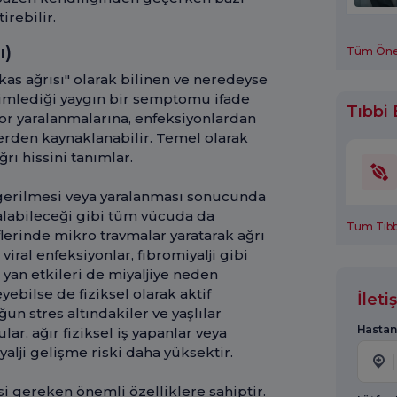
rebilir.
ı)
Tüm Öneri
"kas ağrısı" olarak bilinen ve neredeyse
mlediği yaygın bir semptomu ifade
Tıbbi 
or yaralanmalarına, enfeksiyonlardan
lerden kaynaklanabilir. Temel olarak
rı hissini tanımlar.
ı, gerilmesi veya yaralanması sonucunda
 kalabileceği gibi tüm vücuda da
Tüm Tıbbi
liflerinde mikro travmalar yaratarak ağrı
viral enfeksiyonlar, fibromiyalji gibi
 yan etkileri de miyaljiye neden
eyebilse de fiziksel olarak aktif
İlet
un stres altındakiler ve yaşlılar
Hastan
ar, ağır fiziksel iş yapanlar veya
alji gelişme riski daha yüksektir.
esi gereken önemli özelliklere sahiptir.