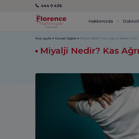
444 0 436
Hakkımızda
Doktorl
Ana sayfa
Güncel Sağlık
Miyalji Nedir? Kas Ağrısı Neden Olur,
Miyalji Nedir? Kas Ağr