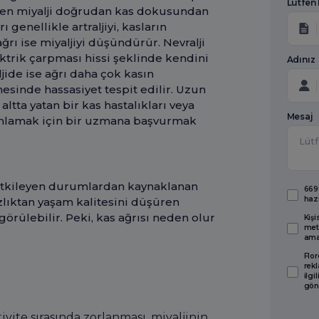
Lütfen
rken miyalji doğrudan kas dokusundan
 genellikle artraljiyi, kasların
ğrı ise miyaljiyi düşündürür. Nevralji
ektrik çarpması hissi şeklinde kendini
Adınız
aljide ise ağrı daha çok kasın
esinde hassasiyet tespit edilir. Uzun
ltta yatan bir kas hastalıkları veya
Mesaj
 anlamak için bir uzmana başvurmak
ı etkileyen durumlardan kaynaklanan
6698
haz
sızlıktan yaşam kalitesini düşüren
görülebilir. Peki, kas ağrısı neden olur
Kişi
met
amaç
Flor
rekl
ilgi
gön
tivite sırasında zorlanması, miyaljinin