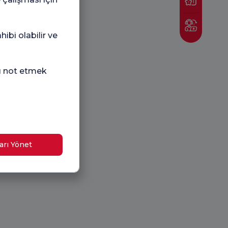
ibi olabilir ve
nı not etmek
arı Yönet