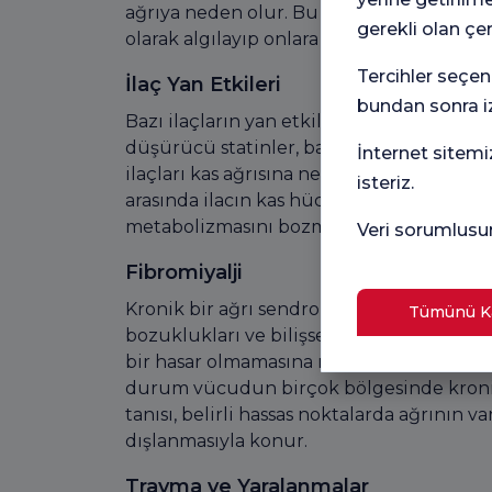
ağrıya neden olur. Bu hastalıklarda bağışı
gerekli olan çe
olarak algılayıp onlara saldırdığı için kron
Tercihler seçen
İlaç Yan Etkileri
bundan sonra iz
Bazı ilaçların yan etkileri arasında kas ağrı
düşürücü statinler, bazı tansiyon ilaçları
İnternet sitemi
ilaçları kas ağrısına neden olabilir. İlaç 
isteriz.
arasında ilacın kas hücreleri üzerindeki 
metabolizmasını bozması gibi mekanizmal
Veri sorumlusu
Fibromiyalji
Kronik bir ağrı sendromu olan fibromiyalj
Tümünü Ka
bozuklukları ve bilişsel sorunlarla karak
bir hasar olmamasına rağmen beyin, ağrı s
durum vücudun birçok bölgesinde kronik k
tanısı, belirli hassas noktalarda ağrının v
dışlanmasıyla konur.
Travma ve Yaralanmalar