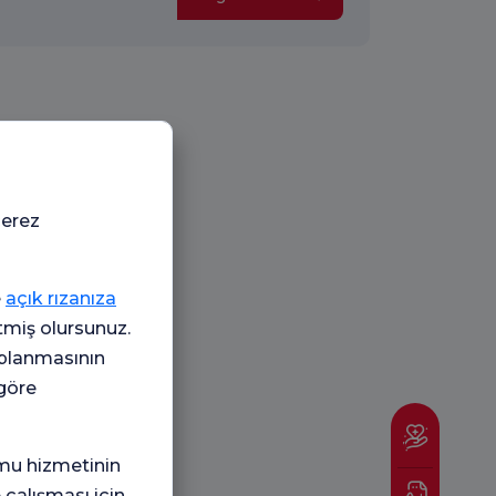
çerez
e
açık rızanıza
etmiş olursunuz.
oplanmasının
 göre
mu hizmetinin
 çalışması için