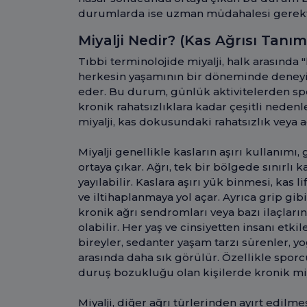
durumlarda ise uzman müdahalesi gerekti
Miyalji Nedir? (Kas Ağrısı Tanım
Tıbbi terminolojide miyalji, halk arasında 
herkesin yaşamının bir döneminde deneyi
eder. Bu durum, günlük aktivitelerden sp
kronik rahatsızlıklara kadar çeşitli neden
miyalji, kas dokusundaki rahatsızlık veya ağ
Miyalji genellikle kasların aşırı kullanım
ortaya çıkar. Ağrı, tek bir bölgede sınırlı
yayılabilir. Kaslara aşırı yük binmesi, kas 
ve iltihaplanmaya yol açar. Ayrıca grip gibi 
kronik ağrı sendromları veya bazı ilaçların
olabilir. Her yaş ve cinsiyetten insanı etkil
bireyler, sedanter yaşam tarzı sürenler, yoğ
arasında daha sık görülür. Özellikle sporcul
duruş bozukluğu olan kişilerde kronik miy
Miyalji, diğer ağrı türlerinden ayırt edilm