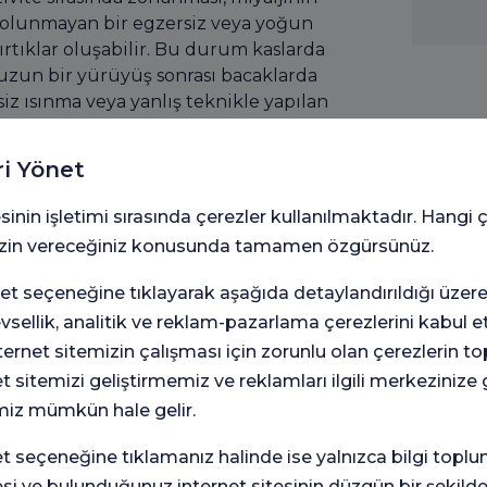
n olunmayan bir egzersiz veya yoğun
 yırtıklar oluşabilir. Bu durum kaslarda
 uzun bir yürüyüş sonrası bacaklarda
siz ısınma veya yanlış teknikle yapılan
lmesine ve ağrıya neden olabilir.
ri Yönet
iyaljiye sebep olabilir. Grip, soğuk
sinin işletimi sırasında çerezler kullanılmaktadır. Hangi 
nlar, vücudun bağışıklık sisteminin
 izin vereceğiniz konusunda tamamen özgürsünüz.
 reaksiyonlar nedeniyle yaygın kas
azı bakteriyel enfeksiyonlar da eklem
t seçeneğine tıklayarak aşağıda detaylandırıldığı üzer
nfeksiyon sırasında hissedilen genel
levsellik, analitik ve reklam-pazarlama çerezlerini kabul 
etini artırabilir.
rnet sitemizin çalışması için zorunlu olan çerezlerin t
et sitemizi geliştirmemiz ve reklamları ilgili merkezinize
miz mümkün hale gelir.
immün hastalıklar da kronik kas
lupus, polimiyozit ve dermatomiyozit
seçeneğine tıklamanız halinde ise yalnızca bilgi toplu
a iltihaplanma yaratarak sürekli
esi ve bulunduğunuz internet sitesinin düzgün bir şekilde