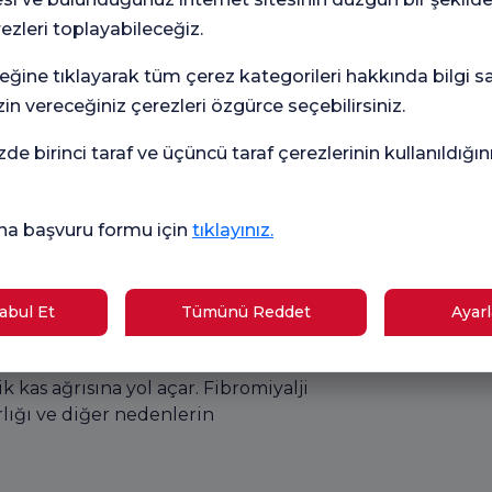
klık sistemi kasları yabancı bir tehdit
rezleri toplayabileceğiz.
ik miyalji ortaya çıkar.
eğine tıklayarak tüm çerez kategorileri hakkında bilgi sah
in vereceğiniz çerezleri özgürce seçebilirsiniz.
sı yer alabilir. Özellikle kolesterol
 (ACE inhibitörleri) ve kemoterapi
zde birinci taraf ve üçüncü taraf çerezlerinin kullanıldığı
kullanımına bağlı miyalji nedenleri
doğrudan toksik etkisi veya kas
ar bulunabilir.
na başvuru formu için
tıklayınız.
i, yaygın kas ağrısı, yorgunluk, uyku
bul Et
Tümünü Reddet
Ayarl
terizedir. Bu durumda kaslarda fiziksel
inyallerini anormal şekilde işler. Bu
as ağrısına yol açar. Fibromiyalji
arlığı ve diğer nedenlerin