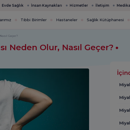
Evde Sağlık
İnsan Kaynakları
Hizmetler
İletişim
Medika
arımız
Tıbbi Birimler
Hastaneler
Sağlık Kütüphanesi
 Nasıl Geçer?
ısı Neden Olur, Nasıl Geçer?
İçin
Miyal
Miyal
Miyal
Miyal