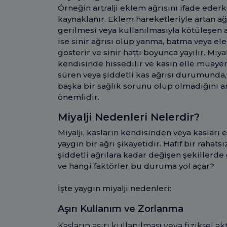
Örneğin artralji eklem ağrısını ifade ede
kaynaklanır. Eklem hareketleriyle artan ağrı
gerilmesi veya kullanılmasıyla kötüleşen a
ise sinir ağrısı olup yanma, batma veya el
gösterir ve sinir hattı boyunca yayılır. Miy
kendisinde hissedilir ve kasın elle muayen
süren veya şiddetli kas ağrısı durumunda, a
başka bir sağlık sorunu olup olmadığını
önemlidir.
Miyalji Nedenleri Nelerdir?
Miyalji, kasların kendisinden veya kaslar
yaygın bir ağrı şikayetidir. Hafif bir rahat
şiddetli ağrılara kadar değişen şekillerde 
ve hangi faktörler bu duruma yol açar?
İşte yaygın miyalji nedenleri:
Aşırı Kullanım ve Zorlanma
Kasların aşırı kullanılması veya fiziksel ak