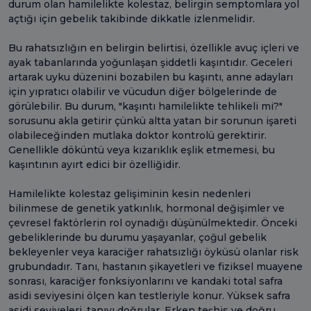
durum olan hamilelikte kolestaz, belirgin semptomlara yol
açtığı için gebelik takibinde dikkatle izlenmelidir.
Bu rahatsızlığın en belirgin belirtisi, özellikle avuç içleri ve
ayak tabanlarında yoğunlaşan şiddetli kaşıntıdır. Geceleri
artarak uyku düzenini bozabilen bu kaşıntı, anne adayları
için yıpratıcı olabilir ve vücudun diğer bölgelerinde de
görülebilir. Bu durum, "kaşıntı hamilelikte tehlikeli mi?"
sorusunu akla getirir çünkü altta yatan bir sorunun işareti
olabileceğinden mutlaka doktor kontrolü gerektirir.
Genellikle döküntü veya kızarıklık eşlik etmemesi, bu
kaşıntının ayırt edici bir özelliğidir.
Hamilelikte kolestaz gelişiminin kesin nedenleri
bilinmese de genetik yatkınlık, hormonal değişimler ve
çevresel faktörlerin rol oynadığı düşünülmektedir. Önceki
gebeliklerinde bu durumu yaşayanlar, çoğul gebelik
bekleyenler veya karaciğer rahatsızlığı öyküsü olanlar risk
grubundadır. Tanı, hastanın şikayetleri ve fiziksel muayene
sonrası, karaciğer fonksiyonlarını ve kandaki total safra
asidi seviyesini ölçen kan testleriyle konur. Yüksek safra
asidi seviyeleri, tanıyı doğrular. Erken teşhis ve doğru