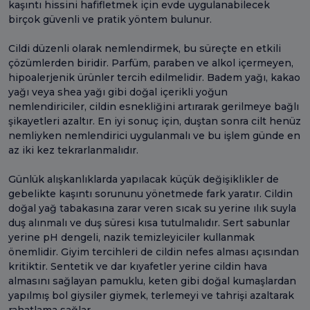
kaşıntı hissini hafifletmek için evde uygulanabilecek
birçok güvenli ve pratik yöntem bulunur.
Cildi düzenli olarak nemlendirmek, bu süreçte en etkili
çözümlerden biridir. Parfüm, paraben ve alkol içermeyen,
hipoalerjenik ürünler tercih edilmelidir. Badem yağı, kakao
yağı veya shea yağı gibi doğal içerikli yoğun
nemlendiriciler, cildin esnekliğini artırarak gerilmeye bağlı
şikayetleri azaltır. En iyi sonuç için, duştan sonra cilt henüz
nemliyken nemlendirici uygulanmalı ve bu işlem günde en
az iki kez tekrarlanmalıdır.
Günlük alışkanlıklarda yapılacak küçük değişiklikler de
gebelikte kaşıntı sorununu yönetmede fark yaratır. Cildin
doğal yağ tabakasına zarar veren sıcak su yerine ılık suyla
duş alınmalı ve duş süresi kısa tutulmalıdır. Sert sabunlar
yerine pH dengeli, nazik temizleyiciler kullanmak
önemlidir. Giyim tercihleri de cildin nefes alması açısından
kritiktir. Sentetik ve dar kıyafetler yerine cildin hava
almasını sağlayan pamuklu, keten gibi doğal kumaşlardan
yapılmış bol giysiler giymek, terlemeyi ve tahrişi azaltarak
rahatlama sağlar.