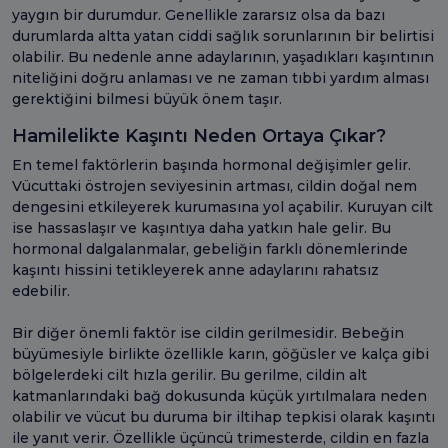
yaygın bir durumdur. Genellikle zararsız olsa da bazı
durumlarda altta yatan ciddi sağlık sorunlarının bir belirtisi
olabilir. Bu nedenle anne adaylarının, yaşadıkları kaşıntının
niteliğini doğru anlaması ve ne zaman tıbbi yardım alması
gerektiğini bilmesi büyük önem taşır.
Hamilelikte Kaşıntı Neden Ortaya Çıkar?
En temel faktörlerin başında hormonal değişimler gelir.
Vücuttaki östrojen seviyesinin artması, cildin doğal nem
dengesini etkileyerek kurumasına yol açabilir. Kuruyan cilt
ise hassaslaşır ve kaşıntıya daha yatkın hale gelir. Bu
hormonal dalgalanmalar, gebeliğin farklı dönemlerinde
kaşıntı hissini tetikleyerek anne adaylarını rahatsız
edebilir.
Bir diğer önemli faktör ise cildin gerilmesidir. Bebeğin
büyümesiyle birlikte özellikle karın, göğüsler ve kalça gibi
bölgelerdeki cilt hızla gerilir. Bu gerilme, cildin alt
katmanlarındaki bağ dokusunda küçük yırtılmalara neden
olabilir ve vücut bu duruma bir iltihap tepkisi olarak kaşıntı
ile yanıt verir. Özellikle üçüncü trimesterde, cildin en fazla