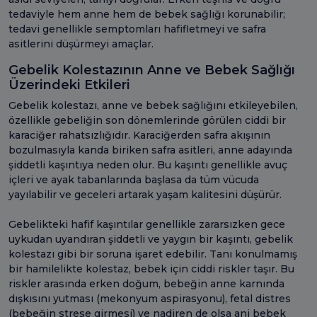
tedaviyle hem anne hem de bebek sağlığı korunabilir;
tedavi genellikle semptomları hafifletmeyi ve safra
asitlerini düşürmeyi amaçlar.
Gebelik Kolestazının Anne ve Bebek Sağlığı
Üzerindeki Etkileri
Gebelik kolestazı, anne ve bebek sağlığını etkileyebilen,
özellikle gebeliğin son dönemlerinde görülen ciddi bir
karaciğer rahatsızlığıdır. Karaciğerden safra akışının
bozulmasıyla kanda biriken safra asitleri, anne adayında
şiddetli kaşıntıya neden olur. Bu kaşıntı genellikle avuç
içleri ve ayak tabanlarında başlasa da tüm vücuda
yayılabilir ve geceleri artarak yaşam kalitesini düşürür.
Gebelikteki hafif kaşıntılar genellikle zararsızken gece
uykudan uyandıran şiddetli ve yaygın bir kaşıntı, gebelik
kolestazı gibi bir soruna işaret edebilir. Tanı konulmamış
bir hamilelikte kolestaz, bebek için ciddi riskler taşır. Bu
riskler arasında erken doğum, bebeğin anne karnında
dışkısını yutması (mekonyum aspirasyonu), fetal distres
(bebeğin strese girmesi) ve nadiren de olsa ani bebek