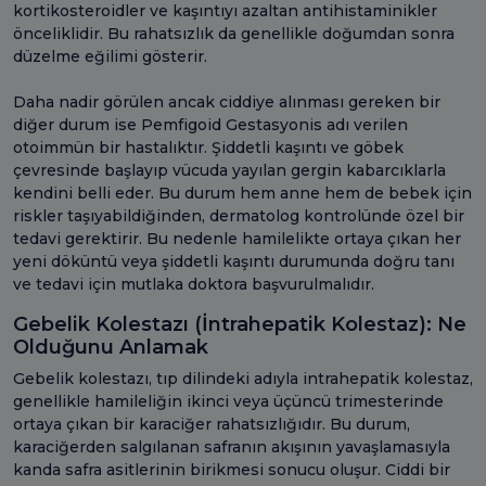
kortikosteroidler ve kaşıntıyı azaltan antihistaminikler
önceliklidir. Bu rahatsızlık da genellikle doğumdan sonra
düzelme eğilimi gösterir.
Daha nadir görülen ancak ciddiye alınması gereken bir
diğer durum ise Pemfigoid Gestasyonis adı verilen
otoimmün bir hastalıktır. Şiddetli kaşıntı ve göbek
çevresinde başlayıp vücuda yayılan gergin kabarcıklarla
kendini belli eder. Bu durum hem anne hem de bebek için
riskler taşıyabildiğinden, dermatolog kontrolünde özel bir
tedavi gerektirir. Bu nedenle hamilelikte ortaya çıkan her
yeni döküntü veya şiddetli kaşıntı durumunda doğru tanı
ve tedavi için mutlaka doktora başvurulmalıdır.
Gebelik Kolestazı (İntrahepatik Kolestaz): Ne
Olduğunu Anlamak
Gebelik kolestazı, tıp dilindeki adıyla intrahepatik kolestaz,
genellikle hamileliğin ikinci veya üçüncü trimesterinde
ortaya çıkan bir karaciğer rahatsızlığıdır. Bu durum,
karaciğerden salgılanan safranın akışının yavaşlamasıyla
kanda safra asitlerinin birikmesi sonucu oluşur. Ciddi bir