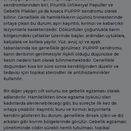
sendromlarından biri, Pruritik Ürtikeryal Papüller ve
Gebelik Plakları ya da kısaca PUPPP sendromu olarak
bilinir. Genellikle ilk hamileliklerin üçüncü trimesterinde
ortaya çıkan bu durum; aşırı kaşıntılı, kırmızı ve kabarcıklı
lezyonlarla karakterizedir. Döküntüler çoğunlukla karın
bölgesindeki çatlaklar üzerinde başlar, ardından uyluklara,
kalçalara ve kollara yayılır. Yüz, avuç içi ve ayak
tabanlarında ise genellikle görülmez. PUPPP sendromu,
karın derisinin gerilmesiyle ilişkili olduğu düşünülse de
kesin nedeni tam olarak bilinmemektedir. Genellikle
doğumdan kısa bir süre sonra kendiliğinden düzelir ve
tedavisi için topikal steroidler ile antihistaminikler
kullanılır.
Bir diğer yaygın cilt sorunu ise gebelik egzaması olarak
adlandırılır. Hamilelikten önce egzama öyküsü olan
kadınlarda alevlenebileceği gibi, bu süreçte ilk kez de
ortaya çıkabilir. Kaşıntılı, kuru ve kırmızı lezyonlarla
kendini gösteren bu durum, genellikle dirsek içleri ve diz
arkaları gibi kıvrım bölgelerinde görülür. Gebelik egzaması
yönetiminde cildin sürekli nemli tutulması, topikal