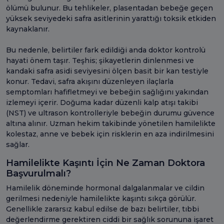
ölümü bulunur. Bu tehlikeler, plasentadan bebeğe geçen
yüksek seviyedeki safra asitlerinin yarattığı toksik etkiden
kaynaklanır.
Bu nedenle, belirtiler fark edildiği anda doktor kontrolü
hayati önem taşır. Teşhis; şikayetlerin dinlenmesi ve
kandaki safra asidi seviyesini ölçen basit bir kan testiyle
konur. Tedavi, safra akışını düzenleyen ilaçlarla
semptomları hafifletmeyi ve bebeğin sağlığını yakından
izlemeyi içerir. Doğuma kadar düzenli kalp atışı takibi
(NST) ve ultrason kontrolleriyle bebeğin durumu güvence
altına alınır. Uzman hekim takibinde yönetilen hamilelikte
kolestaz, anne ve bebek için risklerin en aza indirilmesini
sağlar.
Hamilelikte Kaşıntı İçin Ne Zaman Doktora
Başvurulmalı?
Hamilelik döneminde hormonal dalgalanmalar ve cildin
gerilmesi nedeniyle hamilelikte kaşıntı sıkça görülür.
Genellikle zararsız kabul edilse de bazı belirtiler, tıbbi
değerlendirme gerektiren ciddi bir sağlık sorununa işaret