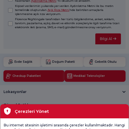
hazırlanan
Aydınlatma Metni
'ni okudum ve anladım.
Kişisel verilerimin yukarıda yer verilen Aydınlatma Metni ile bu metin
temelinde oluşturulan
Açık Rıza Metni
’nde belirtilen amaçlarla
işlenmesine açık rıza veriyorum.
Florence Nightingale tarafından her türlü bilgilendirme, anket, reklam,
tanıtım, pazarlama, açılış, davet ve etkinlik süreçleriyle ilgili tarafıma ticari
elektronik ileti (arama, SMS, e-mail) gönderilmesine onay veriyorum.
Bilgi Al
Evde Sağlık
Doğum Paketi
Gebelik Okulu
Checkup Paketleri
Medikal Teknolojiler
Lokasyonlar
Güncel Sağlık
Çerezleri Yönet
Tıbbi Birimler
Bu internet sitesinin işletimi sırasında çerezler kullanılmaktadır. Hangi