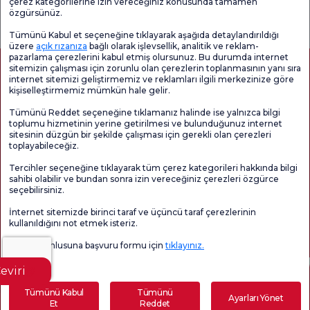
çerez kategorilerine izin vereceğiniz konusunda tamamen
Genel
Memnuniyet
Promo
özgürsünüz.
Memnuniyet
Anketi'ni kontrol
Memnuniyet
Anketi
edin
Anketi
Tümünü Kabul et seçeneğine tıklayarak aşağıda detaylandırıldığı
üzere
açık rızanıza
bağlı olarak işlevsellik, analitik ve reklam-
pazarlama çerezlerini kabul etmiş olursunuz. Bu durumda internet
sitemizin çalışması için zorunlu olan çerezlerin toplanmasının yanı sıra
internet sitemizi geliştirmemiz ve reklamları ilgili merkezinize göre
kişiselleştirmemiz mümkün hale gelir.
Tümünü Reddet seçeneğine tıklamanız halinde ise yalnızca bilgi
toplumu hizmetinin yerine getirilmesi ve bulunduğunuz internet
sitesinin düzgün bir şekilde çalışması için gerekli olan çerezleri
toplayabileceğiz.
Sağlık Turizmi Yetkilendirmesi
Kvkk
Hasta Haklari
Tercihler seçeneğine tıklayarak tüm çerez kategorileri hakkında bilgi
Sayfa içeriği sadece bilgilendirme amaçlıdır. Tanı ve tedavi için mutlaka
sahibi olabilir ve bundan sonra izin vereceğiniz çerezleri özgürce
doktorunuza başvurunuz.
seçebilirsiniz.
@2026 Grup Florence Nightingale Hastaneleri
İnternet sitemizde birinci taraf ve üçüncü taraf çerezlerinin
kullanıldığını not etmek isteriz.
Editör: Uğurcan Durmuş - 0 549 455 55 46. - Güncelleme Tarihi: 07.08.2026
Veri sorumlusuna başvuru formu için
tıklayınız.
eviri
İçindekiler
Tümünü Kabul
Tümünü
Ayarları Yönet
Et
Reddet
Hamilelikte Kaşıntı Neden Ortaya Çıkar?