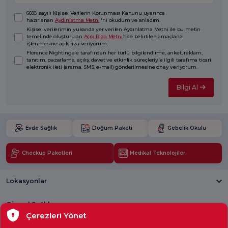
6698 sayılı Kişisel Verilerin Korunması Kanunu uyarınca
hazırlanan
Aydınlatma Metni
'ni okudum ve anladım.
Kişisel verilerimin yukarıda yer verilen Aydınlatma Metni ile bu metin
temelinde oluşturulan
Açık Rıza Metni
’nde belirtilen amaçlarla
işlenmesine açık rıza veriyorum.
Florence Nightingale tarafından her türlü bilgilendirme, anket, reklam,
tanıtım, pazarlama, açılış, davet ve etkinlik süreçleriyle ilgili tarafıma ticari
elektronik ileti (arama, SMS, e-mail) gönderilmesine onay veriyorum.
Bilgi Al
Evde Sağlık
Doğum Paketi
Gebelik Okulu
Checkup Paketleri
Medikal Teknolojiler
Lokasyonlar
Güncel Sağlık
Çerezleri Yönet
Tıbbi Birimler