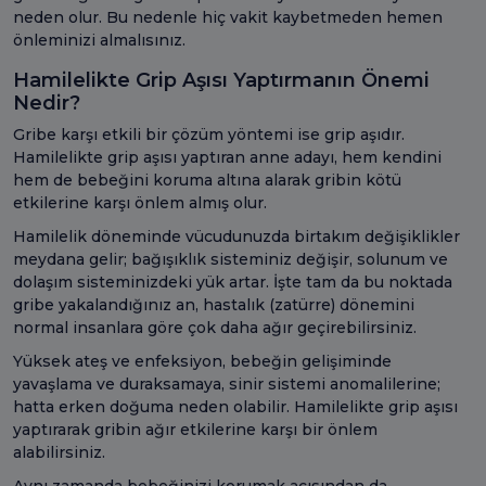
neden olur. Bu nedenle hiç vakit kaybetmeden hemen
önleminizi almalısınız.
Hamilelikte Grip Aşısı Yaptırmanın Önemi
Nedir?
Gribe karşı etkili bir çözüm yöntemi ise grip aşıdır.
Hamilelikte grip aşısı yaptıran anne adayı, hem kendini
hem de bebeğini koruma altına alarak gribin kötü
etkilerine karşı önlem almış olur.
Hamilelik döneminde vücudunuzda birtakım değişiklikler
meydana gelir; bağışıklık sisteminiz değişir, solunum ve
dolaşım sisteminizdeki yük artar. İşte tam da bu noktada
gribe yakalandığınız an, hastalık (zatürre) dönemini
normal insanlara göre çok daha ağır geçirebilirsiniz.
Yüksek ateş ve enfeksiyon, bebeğin gelişiminde
yavaşlama ve duraksamaya, sinir sistemi anomalilerine;
hatta erken doğuma neden olabilir. Hamilelikte grip aşısı
yaptırarak gribin ağır etkilerine karşı bir önlem
alabilirsiniz.
Aynı zamanda bebeğinizi korumak açısından da