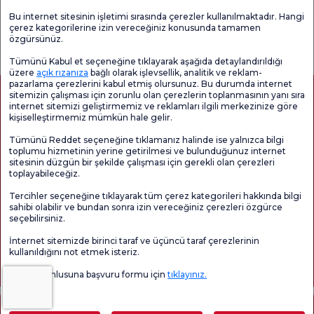
Bu internet sitesinin işletimi sırasında çerezler kullanılmaktadır. Hangi
çerez kategorilerine izin vereceğiniz konusunda tamamen
Genel
Memnuniyet
Promo
özgürsünüz.
Memnuniyet
Anketi'ni kontrol
Memnuniyet
Anketi
edin
Anketi
Tümünü Kabul et seçeneğine tıklayarak aşağıda detaylandırıldığı
üzere
açık rızanıza
bağlı olarak işlevsellik, analitik ve reklam-
pazarlama çerezlerini kabul etmiş olursunuz. Bu durumda internet
sitemizin çalışması için zorunlu olan çerezlerin toplanmasının yanı sıra
internet sitemizi geliştirmemiz ve reklamları ilgili merkezinize göre
kişiselleştirmemiz mümkün hale gelir.
Tümünü Reddet seçeneğine tıklamanız halinde ise yalnızca bilgi
toplumu hizmetinin yerine getirilmesi ve bulunduğunuz internet
sitesinin düzgün bir şekilde çalışması için gerekli olan çerezleri
toplayabileceğiz.
Sağlık Turizmi Yetkilendirmesi
Kvkk
Hasta Haklari
Tercihler seçeneğine tıklayarak tüm çerez kategorileri hakkında bilgi
Sayfa içeriği sadece bilgilendirme amaçlıdır. Tanı ve tedavi için mutlaka
sahibi olabilir ve bundan sonra izin vereceğiniz çerezleri özgürce
doktorunuza başvurunuz.
seçebilirsiniz.
@2026 Grup Florence Nightingale Hastaneleri
İnternet sitemizde birinci taraf ve üçüncü taraf çerezlerinin
kullanıldığını not etmek isteriz.
Editör: Uğurcan Durmuş - 0 549 455 55 46. - Güncelleme Tarihi: 07.08.2026
Veri sorumlusuna başvuru formu için
tıklayınız.
İçindekiler