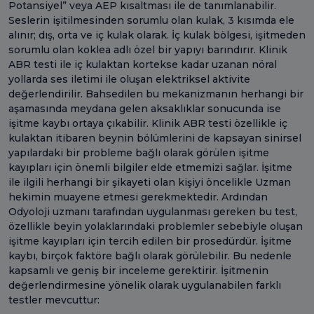
Potansiyel” veya AEP kısaltması ile de tanımlanabilir.
Seslerin işitilmesinden sorumlu olan kulak, 3 kısımda ele
alınır; dış, orta ve iç kulak olarak. İç kulak bölgesi, işitmeden
sorumlu olan koklea adlı özel bir yapıyı barındırır. Klinik
ABR testi ile iç kulaktan kortekse kadar uzanan nöral
yollarda ses iletimi ile oluşan elektriksel aktivite
değerlendirilir. Bahsedilen bu mekanizmanın herhangi bir
aşamasında meydana gelen aksaklıklar sonucunda ise
işitme kaybı ortaya çıkabilir. Klinik ABR testi özellikle iç
kulaktan itibaren beynin bölümlerini de kapsayan sinirsel
yapılardaki bir probleme bağlı olarak görülen işitme
kayıpları için önemli bilgiler elde etmemizi sağlar. İşitme
ile ilgili herhangi bir şikayeti olan kişiyi öncelikle Uzman
hekimin muayene etmesi gerekmektedir. Ardından
Odyoloji uzmanı tarafından uygulanması gereken bu test,
özellikle beyin yolaklarındaki problemler sebebiyle oluşan
işitme kayıpları için tercih edilen bir prosedürdür. İşitme
kaybı, birçok faktöre bağlı olarak görülebilir. Bu nedenle
kapsamlı ve geniş bir inceleme gerektirir. İşitmenin
değerlendirmesine yönelik olarak uygulanabilen farklı
testler mevcuttur: