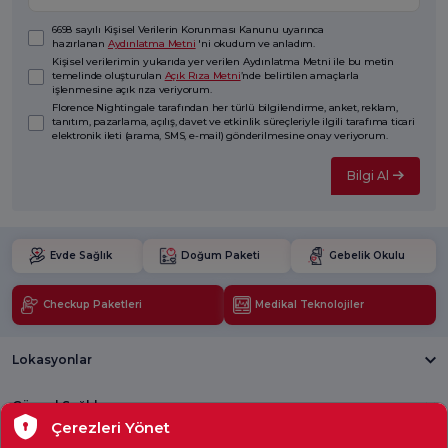
6698 sayılı Kişisel Verilerin Korunması Kanunu uyarınca
hazırlanan
Aydınlatma Metni
'ni okudum ve anladım.
Kişisel verilerimin yukarıda yer verilen Aydınlatma Metni ile bu metin
temelinde oluşturulan
Açık Rıza Metni
’nde belirtilen amaçlarla
işlenmesine açık rıza veriyorum.
Florence Nightingale tarafından her türlü bilgilendirme, anket, reklam,
tanıtım, pazarlama, açılış, davet ve etkinlik süreçleriyle ilgili tarafıma ticari
elektronik ileti (arama, SMS, e-mail) gönderilmesine onay veriyorum.
Bilgi Al
Evde Sağlık
Doğum Paketi
Gebelik Okulu
Checkup Paketleri
Medikal Teknolojiler
Lokasyonlar
Güncel Sağlık
Çerezleri Yönet