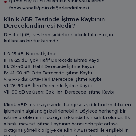
İşitme duyusunu oluşturan sinir yolaklarının
fonksiyonelliğinin değerlendirilmesi
Klinik ABR Testinde İşitme Kaybının
Derecelendirmesi Nedir?
Desibel (dB), seslerin şiddetinin ölçülebilmesi için
kullanılan bir tür birimdir.
I. 0-15 dB: Normal İşitme
II. 16-25 dB: Çok Hafif Derecede İşitme Kaybı
III. 26-40 dB: Hafif Derecede İşitme Kaybı
IV. 41-60 dB: Orta Derecede İşitme Kaybı
V. 61-75 dB: Orta- İleri Derecede İşitme Kaybı
VI. 76-90 dB: İleri Derecede İşitme Kaybı
VII. 90 dB ve üzeri: Çok İleri Derecede İşitme Kaybı
Klinik ABR testi sayesinde, hangi ses şiddetinden itibaren
işitmenin algılandığı belirlenebilir. Böylece herhangi bir
işitme probleminin düzeyi hakkında fikir sahibi olunur. Ek
olarak, mevcut işitme kaybının hangi sebeple ortaya
çıktığına yönelik bilgiye de Klinik ABR testi ile erişilebilir.