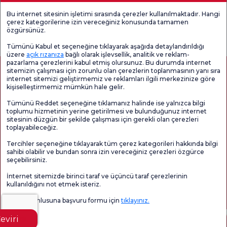
Tıbbi Birimler
Bu internet sitesinin işletimi sırasında çerezler kullanılmaktadır. Hangi
çerez kategorilerine izin vereceğiniz konusunda tamamen
Genel
Memnuniyet
Promo
özgürsünüz.
Memnuniyet
Anketi'ni kontrol
Memnuniyet
Anketi
edin
Anketi
Tümünü Kabul et seçeneğine tıklayarak aşağıda detaylandırıldığı
üzere
açık rızanıza
bağlı olarak işlevsellik, analitik ve reklam-
pazarlama çerezlerini kabul etmiş olursunuz. Bu durumda internet
sitemizin çalışması için zorunlu olan çerezlerin toplanmasının yanı sıra
internet sitemizi geliştirmemiz ve reklamları ilgili merkezinize göre
kişiselleştirmemiz mümkün hale gelir.
Tümünü Reddet seçeneğine tıklamanız halinde ise yalnızca bilgi
toplumu hizmetinin yerine getirilmesi ve bulunduğunuz internet
sitesinin düzgün bir şekilde çalışması için gerekli olan çerezleri
toplayabileceğiz.
Sağlık Turizmi Yetkilendirmesi
Kvkk
Hasta Haklari
Tercihler seçeneğine tıklayarak tüm çerez kategorileri hakkında bilgi
Sayfa içeriği sadece bilgilendirme amaçlıdır. Tanı ve tedavi için mutlaka
sahibi olabilir ve bundan sonra izin vereceğiniz çerezleri özgürce
doktorunuza başvurunuz.
seçebilirsiniz.
@2026 Grup Florence Nightingale Hastaneleri
İnternet sitemizde birinci taraf ve üçüncü taraf çerezlerinin
kullanıldığını not etmek isteriz.
Editör: Uğurcan Durmuş - 0 549 455 55 46. - Güncelleme Tarihi: 06.08.2026
Veri sorumlusuna başvuru formu için
tıklayınız.
eviri
İçindekiler