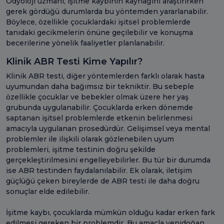
Odyoloji uzmanı, işitme kaybının kaynağını araştırırken
gerek gördüğü durumlarda bu yöntemden yararlanabilir.
Böylece, özellikle çocuklardaki işitsel problemlerde
tanıdaki gecikmelerin önüne geçilebilir ve konuşma
becerilerine yönelik faaliyetler planlanabilir.
Klinik ABR Testi Kime Yapılır?
Klinik ABR testi, diğer yöntemlerden farklı olarak hasta
uyumundan daha bağımsız bir tekniktir. Bu sebeple
özellikle çocuklar ve bebekler olmak üzere her yaş
grubunda uygulanabilir. Çocuklarda erken dönemde
saptanan işitsel problemlerde etkenin belirlenmesi
amacıyla uygulanan prosedürdür. Gelişimsel veya mental
problemler ile ilişkili olarak gözlenebilen uyum
problemleri, işitme testinin doğru şekilde
gerçekleştirilmesini engelleyebilirler. Bu tür bir durumda
ise ABR testinden faydalanılabilir. Ek olarak, iletişim
güçlüğü çeken bireylerde de ABR testi ile daha doğru
sonuçlar elde edilebilir.
İşitme kaybı, çocuklarda mümkün olduğu kadar erken fark
edilmesi gereken bir problemdir. Bu amaçla yenidoğan