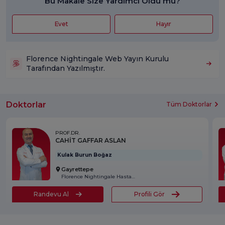
Bu Makale Size Yardımcı Oldu mu?
Evet
Hayır
Florence Nightingale Web Yayın Kurulu
Tarafından Yazılmıştır.
Doktorlar
Tüm Doktorlar
PROF.DR.
CAHİT GAFFAR ASLAN
Kulak Burun Boğaz
Gayrettepe
Florence Nightingale Hastanesi
Randevu Al
Profili Gör