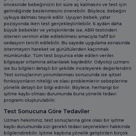
öncesinde bebeğinizin bir süre aç kalmasını ve test için
gelindiğinde beslenmesini önerebilir. Böylece, bebeğin
uykuya dalması teşvik edilir. Uyuyan bebek, yatar
pozisyonda iken test gerçekleştirilebilir. 6 aydan daha
büyük bebekler ve yetişkinlerde ise, ABR testinden
istenen verimin elde edilebilmesi amacıyla hafif bir
sedasyon tercih edilebilir. Bu sayede uygulama esnasında
istenmeyen hareket ve gürültülerden kaçınmak
mümkündür. Tüm test boyunca elde edilen veriler,
bilgisayar ortamına aktarılarak kaydedilir. Odyoloji uzmanı
ise bu bilgileri detaylı bir şekilde inceleyerek değerlendirir.
Test sonuçlarının yorumlanması sonucunda ise işitsel
fonksiyonların niteliği ve olası problemlerin sebeplerine
yönelik detaylı bir bilgi edinilir. Böylece, herhangi bir
işitme kaybı olması durumunda buna yönelik tedavi
programı oluşturulabilir.
Test Sonucuna Göre Tedaviler
Uzman hekiminiz, test sonuçlarına göre olası bir işitme
kaybı durumunda sizi gerekli tedavi seçenekleri hakkında
bilgilendirebilir. İşitme kaybına yönelik geliştirilen birçok