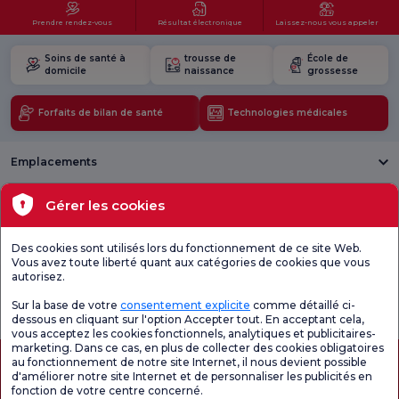
Prendre rendez-vous
Résultat électronique
Laissez-nous vous appeler
Soins de santé à
trousse de
École de
domicile
naissance
grossesse
Forfaits de bilan de santé
Technologies médicales
Emplacements
Santé actuelle
Gérer les cookies
Unités médicales
Des cookies sont utilisés lors du fonctionnement de ce site Web.
Vous avez toute liberté quant aux catégories de cookies que vous
autorisez.
Enquête
Consultez le
Enquête de
générale de
questionnaire de
satisfaction sur
Sur la base de votre
consentement explicite
comme détaillé ci-
satisfaction
satisfaction.
les promotions
dessous en cliquant sur l'option Accepter tout. En acceptant cela,
vous acceptez les cookies fonctionnels, analytiques et publicitaires-
marketing. Dans ce cas, en plus de collecter des cookies obligatoires
au fonctionnement de notre site Internet, il nous devient possible
d'améliorer notre site Internet et de personnaliser les publicités en
fonction de votre centre concerné.