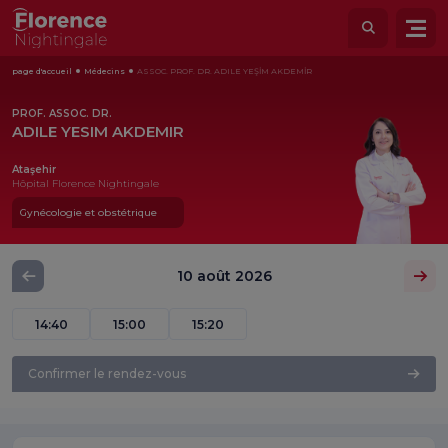
page d'accueil
Médecins
ASSOC. PROF. DR. ADILE YEŞİM AKDEMİR
PROF. ASSOC. DR.
ADILE YESIM AKDEMIR
Ataşehir
Hôpital Florence Nightingale
Gynécologie et obstétrique
10 août 2026
14:40
15:00
15:20
Confirmer le rendez-vous