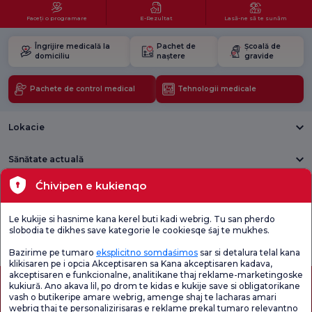
Faceți o programare
E-Rezultat
Lasă-ne să te sunăm
Îngrijire medicală la
Pachet de
Școală de
domiciliu
naștere
gravide
Pachete de control medical
Tehnologii medicale
Lokacie
Sănătate actuală
Ćhivipen e kukienqo
Unități medicale
Le kukije si hasnime kana kerel buti kadi webrig. Tu san pherdo
Verificați
Sondaj de
slobodia te dikhes save kategorie le cookiesqe śaj te mukhes.
Sondaj general
Chestionarul de
satisfacție
de satisfacție
Satisfacție.
privind promoțiile
Bazirime pe tumaro
eksplicitno somdaśimos
sar si detalura telal kana
klikisaren pe i opcia Akceptisaren sa Kana akceptisaren kadava,
akceptisaren e funkcionalne, analitikane thaj reklame-marketingoske
kukiură. Ano akava lil, po drom te kidas e kukije save si obligatorikane
vash o butikeripe amare webrig, amenge shaj te lacharas amari
webrig thaj te personalizirisaras e reklame prekal tumaro relevantno