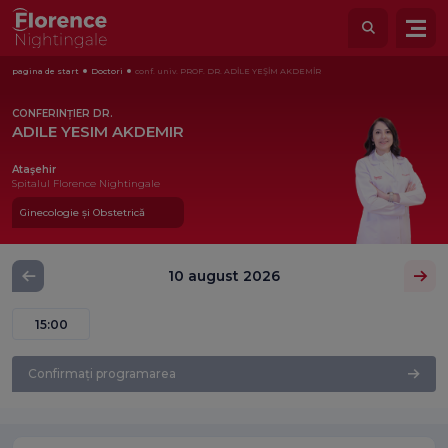
pagina de start
Doctori
conf. univ. PROF. DR. ADİLE YEŞİM AKDEMİR
CONFERINȚIER DR.
ADILE YESIM AKDEMIR
Ataşehir
Spitalul Florence Nightingale
Ginecologie și Obstetrică
10 august 2026
15:00
Confirmați programarea