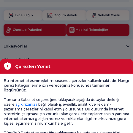
Evde Sağlık
Doğum Paketi
Gebelik Okulu
Checkup Paketleri
Medikal Teknolojiler
Lokasyonlar
Güncel Sağlık
Çerezleri Yönet
Tıbbi Birimler
Bu internet sitesinin işletimi sırasında çerezler kullanılmaktadır. Hangi
çerez kategorilerine izin vereceğiniz konusunda tamamen
Genel
Memnuniyet
Promo
özgürsünüz.
Memnuniyet
Anketi'ni kontrol
Memnuniyet
Anketi
edin
Anketi
Tümünü Kabul et seçeneğine tıklayarak aşağıda detaylandırıldığı
üzere
açık rızanıza
bağlı olarak işlevsellik, analitik ve reklam-
pazarlama çerezlerini kabul etmiş olursunuz. Bu durumda internet
sitemizin çalışması için zorunlu olan çerezlerin toplanmasının yanı sıra
internet sitemizi geliştirmemiz ve reklamları ilgili merkezinize göre
kişiselleştirmemiz mümkün hale gelir.
Tümünü Reddet seçeneğine tıklamanız halinde ise yalnızca bilgi