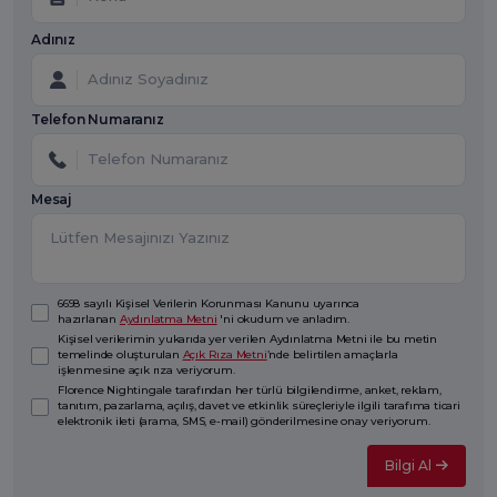
Adınız
Telefon Numaranız
Mesaj
6698 sayılı Kişisel Verilerin Korunması Kanunu uyarınca
hazırlanan
Aydınlatma Metni
'ni okudum ve anladım.
Kişisel verilerimin yukarıda yer verilen Aydınlatma Metni ile bu metin
temelinde oluşturulan
Açık Rıza Metni
’nde belirtilen amaçlarla
işlenmesine açık rıza veriyorum.
Florence Nightingale tarafından her türlü bilgilendirme, anket, reklam,
tanıtım, pazarlama, açılış, davet ve etkinlik süreçleriyle ilgili tarafıma ticari
elektronik ileti (arama, SMS, e-mail) gönderilmesine onay veriyorum.
Bilgi Al