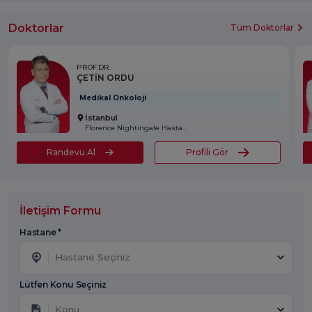
Doktorlar
Tüm Doktorlar
PROF.DR.
ÇETİN ORDU
Medikal Onkoloji
İstanbul
Florence Nightingale Hastanesi
Randevu Al
Profili Gör
İletişim Formu
Hastane *
Hastane Seçiniz
Lütfen Konu Seçiniz
Konu