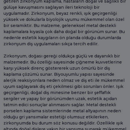
getiren zirkonyum kaplama, hastaların doğal ve sağlıklı bir
gülüşe kavuşmasını sağlayan ileri teknoloji bir
uygulamadır. Zirkonyum, beyaz renkli, ışık geçirgenliği
yüksek ve dokularla biyolojik uyumu mükemmel olan özel
bir seramiktir. Bu malzeme, geleneksel metal destekli
kaplamalara kıyasla çok daha doğal bir görünüm sunar. Bu
nedenle estetik kaygıların ön planda olduğu durumlarda
zirkonyum diş uygulamaları sıkça tercih edilir.
Zirkonyum, doğası gereği oldukça güçlü ve dayanıklı bir
malzemedir. Bu özelliği sayesinde çiğneme kuvvetlerine
karşı yüksek direnç göstererek uzun ömürlü bir diş
kaplama çözümü sunar. Biyouyumlu yapısı sayesinde
alerjik reaksiyonlara neden olmaz ve diş eti ile mükemmel
uyum sağlayarak diş eti çekilmesi gibi sorunları önler. Işık
geçirgenliği, doğal diş minesine benzer bir şeffaflık
sergiler ve yapay bir görünümden uzak, estetik açıdan
tatmin edici sonuçlar alınmasını sağlar. Metal destekli
porselen kaplama sistemlerinde metal altyapının neden
olduğu gri yansımalar estetiği olumsuz etkilerken,
zirkonyumda bu durum söz konusu değildir. Özellikle ışık
altında doğal dişlere yakın bir yansıma sunarak mükemmel