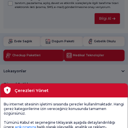
tanıtım, pazarlama, açılış, davet ve etkinlik süreçleriyle ilgili tarafıma ticari
elektronik ileti (arama, SMS, e-mail) gönderilmesine onay veriyorum.
Bilgi Al
Evde Sağlık
Doğum Paketi
Gebelik Okulu
Checkup Paketleri
Medikal Teknolojiler
Lokasyonlar
Güncel Sağlık
Çerezleri Yönet
Tıbbi Birimler
Bu internet sitesinin işletimi sırasında çerezler kullanılmaktadır. Hangi
çerez kategorilerine izin vereceğiniz konusunda tamamen
Genel
Memnuniyet
Promo
özgürsünüz.
Memnuniyet
Anketi'ni kontrol
Memnuniyet
Anketi
edin
Anketi
Tümünü Kabul et seçeneğine tıklayarak aşağıda detaylandırıldığı
üzere
açık rızanıza
bağlı olarak işlevsellik, analitik ve reklam-