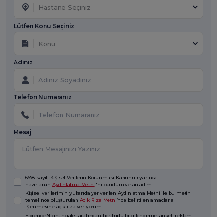
Hastane Seçiniz
Lütfen Konu Seçiniz
Konu
Adınız
Telefon Numaranız
Mesaj
6698 sayılı Kişisel Verilerin Korunması Kanunu uyarınca
hazırlanan
Aydınlatma Metni
'ni okudum ve anladım.
Kişisel verilerimin yukarıda yer verilen Aydınlatma Metni ile bu metin
temelinde oluşturulan
Açık Rıza Metni
’nde belirtilen amaçlarla
işlenmesine açık rıza veriyorum.
Florence Nightingale tarafından her türlü bilgilendirme, anket, reklam,