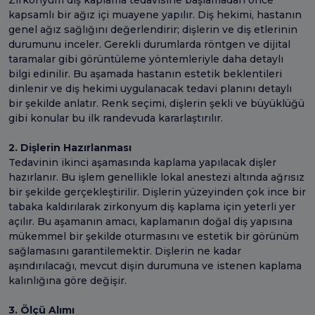
Zirkonyum diş kaplama tedavisine başlamadan önce
kapsamlı bir ağız içi muayene yapılır. Diş hekimi, hastanın
genel ağız sağlığını değerlendirir; dişlerin ve diş etlerinin
durumunu inceler. Gerekli durumlarda röntgen ve dijital
taramalar gibi görüntüleme yöntemleriyle daha detaylı
bilgi edinilir. Bu aşamada hastanın estetik beklentileri
dinlenir ve diş hekimi uygulanacak tedavi planını detaylı
bir şekilde anlatır. Renk seçimi, dişlerin şekli ve büyüklüğü
gibi konular bu ilk randevuda kararlaştırılır.
2. Dişlerin Hazırlanması
Tedavinin ikinci aşamasında kaplama yapılacak dişler
hazırlanır. Bu işlem genellikle lokal anestezi altında ağrısız
bir şekilde gerçekleştirilir. Dişlerin yüzeyinden çok ince bir
tabaka kaldırılarak zirkonyum diş kaplama için yeterli yer
açılır. Bu aşamanın amacı, kaplamanın doğal diş yapısına
mükemmel bir şekilde oturmasını ve estetik bir görünüm
sağlamasını garantilemektir. Dişlerin ne kadar
aşındırılacağı, mevcut dişin durumuna ve istenen kaplama
kalınlığına göre değişir.
3. Ölçü Alımı