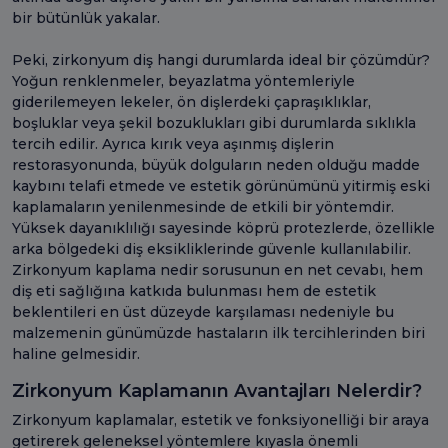
bir bütünlük yakalar.
Peki, zirkonyum diş hangi durumlarda ideal bir çözümdür?
Yoğun renklenmeler, beyazlatma yöntemleriyle
giderilemeyen lekeler, ön dişlerdeki çapraşıklıklar,
boşluklar veya şekil bozuklukları gibi durumlarda sıklıkla
tercih edilir. Ayrıca kırık veya aşınmış dişlerin
restorasyonunda, büyük dolguların neden olduğu madde
kaybını telafi etmede ve estetik görünümünü yitirmiş eski
kaplamaların yenilenmesinde de etkili bir yöntemdir.
Yüksek dayanıklılığı sayesinde köprü protezlerde, özellikle
arka bölgedeki diş eksikliklerinde güvenle kullanılabilir.
Zirkonyum kaplama nedir sorusunun en net cevabı, hem
diş eti sağlığına katkıda bulunması hem de estetik
beklentileri en üst düzeyde karşılaması nedeniyle bu
malzemenin günümüzde hastaların ilk tercihlerinden biri
haline gelmesidir.
Zirkonyum Kaplamanın Avantajları Nelerdir?
Zirkonyum kaplamalar, estetik ve fonksiyonelliği bir araya
getirerek geleneksel yöntemlere kıyasla önemli