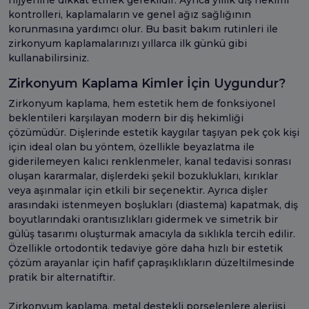
hijyenine dikkat etmek gereklidir. Ayrıca yıllık diş hekimi
kontrolleri, kaplamaların ve genel ağız sağlığının
korunmasına yardımcı olur. Bu basit bakım rutinleri ile
zirkonyum kaplamalarınızı yıllarca ilk günkü gibi
kullanabilirsiniz.
Zirkonyum Kaplama Kimler İçin Uygundur?
Zirkonyum kaplama, hem estetik hem de fonksiyonel
beklentileri karşılayan modern bir diş hekimliği
çözümüdür. Dişlerinde estetik kaygılar taşıyan pek çok kişi
için ideal olan bu yöntem, özellikle beyazlatma ile
giderilemeyen kalıcı renklenmeler, kanal tedavisi sonrası
oluşan kararmalar, dişlerdeki şekil bozuklukları, kırıklar
veya aşınmalar için etkili bir seçenektir. Ayrıca dişler
arasındaki istenmeyen boşlukları (diastema) kapatmak, diş
boyutlarındaki orantısızlıkları gidermek ve simetrik bir
gülüş tasarımı oluşturmak amacıyla da sıklıkla tercih edilir.
Özellikle ortodontik tedaviye göre daha hızlı bir estetik
çözüm arayanlar için hafif çapraşıklıkların düzeltilmesinde
pratik bir alternatiftir.
Zirkonyum kaplama, metal destekli porselenlere alerjisi