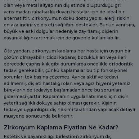
olan veya metal altyapının diş etinde oluşturduğu gri
yansımadan rahatsızlık duyan hastalar için de ideal bir
alternatiftir. Zirkonyumun doku dostu yapısı, alerji riskini
en aza indirir ve diş eti sağlığını destekler. Bunun yanı sıra,
büyük ve eski dolgular nedeniyle zayıflamış dişlerin
dayanıklılığını artırmak için de güvenle kullanılabilir.
Öte yandan, zirkonyum kaplama her hasta için uygun bir
çözüm olmayabilir. Ciddi kapanış bozuklukları veya ileri
derecede çapraşıklık gibi durumlarda öncelikle ortodontik
tedavi gerekebilir, çünkü kaplamalar bu tip fonksiyonel
sorunları tek başına çözemez. Ayrıca aktif ve tedavi
edilmemiş diş eti hastalığı olan veya ağız hijyeni yetersiz
bireylerin de tedaviye başlamadan önce bu sorunları
gidermesi şarttır. Kaplamanın uygulanabilmesi için dişin
yeterli sağlıklı dokuya sahip olması gerekir. Kişinin
tedaviye uygunluğu, diş hekimi tarafından yapılacak detaylı
muayene sonucunda belirlenir.
Zirkonyum Kaplama Fiyatları Ne Kadar?
Estetik ve dayanıklılığı birleştiren zirkonyum diş