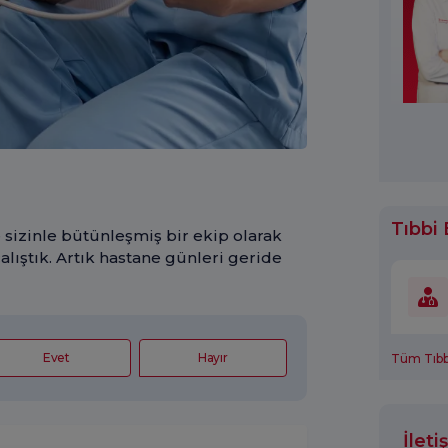
Tıbbi 
izinle bütünleşmiş bir ekip olarak
alıştık. Artık hastane günleri geride
Evet
Hayır
Tüm Tıbbi
İlet