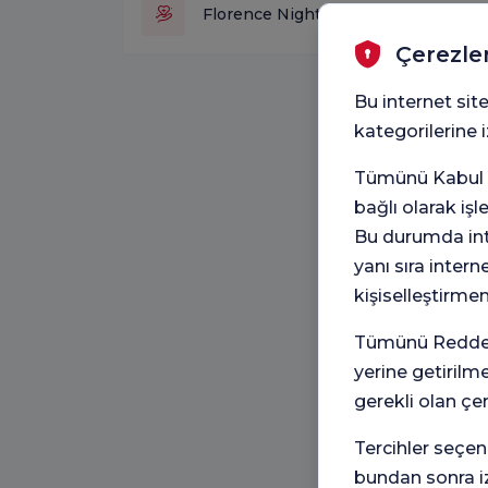
Florence Nightingale Web Yayın Kuru
Çerezle
Bu internet site
kategorilerine
Tümünü Kabul e
bağlı olarak iş
Bu durumda inte
yanı sıra intern
kişiselleştirme
Tümünü Reddet 
yerine getirilm
gerekli olan çe
Tercihler seçen
bundan sonra iz