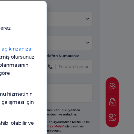
e *
Hastane Seçiniz
çerez
 Konu Seçiniz
Konu
e
açık rızanıza
Telefon Numaranız
etmiş olursunuz.
oplanmasının
 göre
mu hizmetinin
 çalışması için
 sayılı Kişisel Verilerin Korunması Kanunu uyarınca
ırlanan
Aydınlatma Metni
'ni okudum ve anladım.
sel verilerimin yukarıda yer verilen Aydınlatma Metni ile bu
ibi olabilir ve
in temelinde oluşturulan
Açık Rıza Metni
’nde belirtilen
larla işlenmesine açık rıza veriyorum.