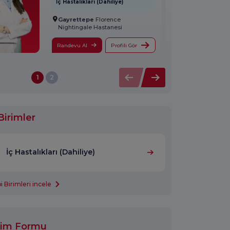
İç Hastalıkları (Dahiliye)
Gayrettepe
Florence
Nightingale Hastanesi
Randevu Al
Profili Gör
1
2
Birimler
İç Hastalıkları (Dahiliye)
 Birimleri incele
işim Formu