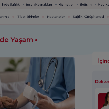
Evde Sağlık
İnsan Kaynakları
Hizmetler
İletişim
Medika
arımız
Tıbbi Birimler
Hastaneler
Sağlık Kütüphanesi
Evde Yaşam
İçin
Doktor