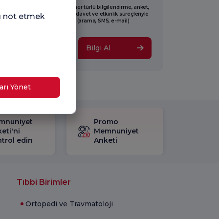
ence Nightingale tarafından her türlü bilgilendirme, anket,
am, tanıtım, pazarlama, açılış, davet ve etkinlik süreçleriyle
nı not etmek
li tarafıma ticari elektronik ileti (arama, SMS, e-mail)
derilmesine onay veriyorum.
Bilgi Al
arı Yönet
mnuniyet
Promo
eti'ni
Memnuniyet
trol edin
Anketi
Tıbbi Birimler
Ortopedi ve Travmatoloji