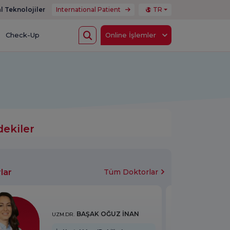
l Teknolojiler
International Patient
TR
Check-Up
Online İşlemler
dekiler
lar
Tüm Doktorlar
BAŞAK OĞUZ İNAN
UZM.DR.