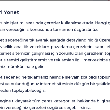
lu Tarafından Yazılmıştır.
Hastan
ri Yönet
sinin işletimi sırasında çerezler kullanılmaktadır. Hangi 
Lütfen
 izin vereceğiniz konusunda tamamen özgürsünüz.
t seçeneğine tıklayarak aşağıda detaylandırıldığı üzer
Adınız
levsellik, analitik ve reklam-pazarlama çerezlerini kabul 
rnet sitemizin çalışması için zorunlu olan çerezlerin t
et sitemizi geliştirmemiz ve reklamları ilgili merkezinize
Mesaj
miz mümkün hale gelir.
seçeneğine tıklamanız halinde ise yalnızca bilgi toplu
esi ve bulunduğunuz internet sitesinin düzgün bir şekilde
rezleri toplayabileceğiz.
6698
haz
Kişi
eğine tıklayarak tüm çerez kategorileri hakkında bilgi sah
met
in vereceğiniz çerezleri özgürce seçebilirsiniz.
amaç