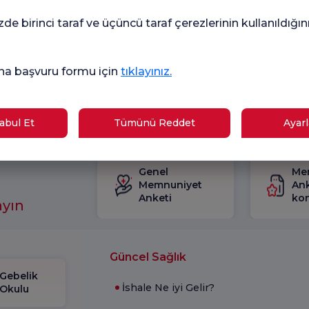
Flor
rekl
zde birinci taraf ve üçüncü taraf çerezlerinin kullanıldığı
ilgi
gön
na başvuru formu için
tıklayınız.
bul Et
Tümünü Reddet
Ayarl
Genel
Me
Memnuniyet
Ank
Anketi
kon
ayın
Güncel Sağlık
Gebelik
İshale Ne iyi Gelir?
Okulu