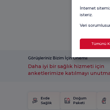
İnternet sitemi
isteriz.
Veri sorumlusu
Tümünü Ka
Görüşleriniz Bizim İçin Önemli
Daha iyi bir sağlık hizmeti için
anketlerimize katılmayı unutm
Evde
Doğum
Sağlık
Paketi