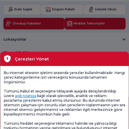
Evde Sağlık
Doğum Paketi
Gebelik Okulu
Checkup Paketleri
Medikal Teknolojiler
Lokasyonlar
Güncel Sağlık
Çerezleri Yönet
Tıbbi Birimler
Bu internet sitesinin işletimi sırasında çerezler kullanılmaktadır. Hangi
çerez kategorilerine izin vereceğiniz konusunda tamamen
Genel
Memnuniyet
Promo
özgürsünüz.
Memnuniyet
Anketi'ni kontrol
Memnuniyet
Anketi
edin
Anketi
Tümünü Kabul et seçeneğine tıklayarak aşağıda detaylandırıldığı
üzere
açık rızanıza
bağlı olarak işlevsellik, analitik ve reklam-
pazarlama çerezlerini kabul etmiş olursunuz. Bu durumda internet
sitemizin çalışması için zorunlu olan çerezlerin toplanmasının yanı sıra
internet sitemizi geliştirmemiz ve reklamları ilgili merkezinize göre
kişiselleştirmemiz mümkün hale gelir.
Tümünü Reddet seçeneğine tıklamanız halinde ise yalnızca bilgi
toplumu hizmetinin yerine getirilmesi ve bulunduğunuz internet