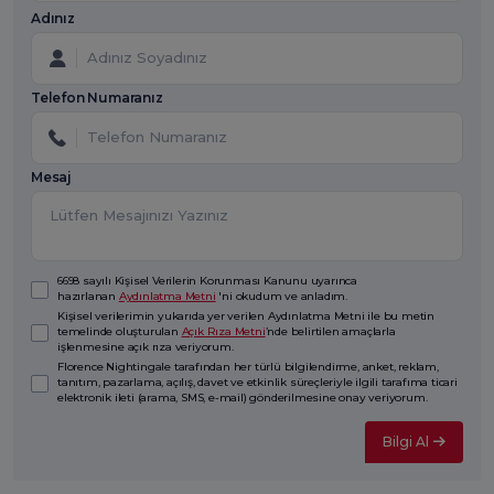
Adınız
Telefon Numaranız
Mesaj
6698 sayılı Kişisel Verilerin Korunması Kanunu uyarınca
hazırlanan
Aydınlatma Metni
'ni okudum ve anladım.
Kişisel verilerimin yukarıda yer verilen Aydınlatma Metni ile bu metin
temelinde oluşturulan
Açık Rıza Metni
’nde belirtilen amaçlarla
işlenmesine açık rıza veriyorum.
Florence Nightingale tarafından her türlü bilgilendirme, anket, reklam,
tanıtım, pazarlama, açılış, davet ve etkinlik süreçleriyle ilgili tarafıma ticari
elektronik ileti (arama, SMS, e-mail) gönderilmesine onay veriyorum.
Bilgi Al