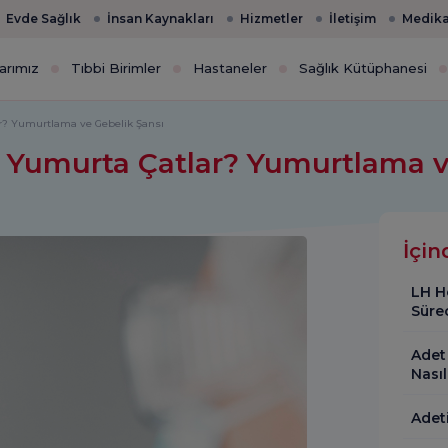
Evde Sağlık
İnsan Kaynakları
Hizmetler
İletişim
Medika
arımız
Tıbbi Birimler
Hastaneler
Sağlık Kütüphanesi
r? Yumurtlama ve Gebelik Şansı
 Yumurta Çatlar? Yumurtlama v
İçin
LH H
Süre
Adet
Nasıl
Adeti