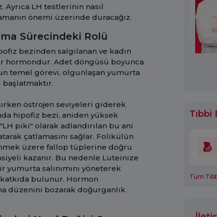
. Ayrıca LH testlerinin nasıl
amanın önemi üzerinde duracağız.
ma Sürecindeki Rolü
pofiz bezinden salgılanan ve kadın
 bir hormondur. Adet döngüsü boyunca
un temel görevi, olgunlaşan yumurta
 başlatmaktır.
ırken östrojen seviyeleri giderek
Tıbbi 
ğında hipofiz bezi, aniden yüksek
"LH piki" olarak adlandırılan bu ani
latarak çatlamasını sağlar. Folikülün
enmek üzere fallop tüplerine doğru
siyeli kazanır. Bu nedenle Luteinize
ir yumurta salınımını yöneterek
Tüm Tıbbi
 katkıda bulunur. Hormon
ama düzenini bozarak doğurganlık
İlet