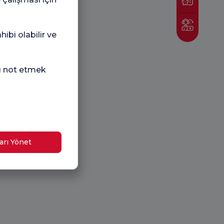
ibi olabilir ve
nı not etmek
arı Yönet