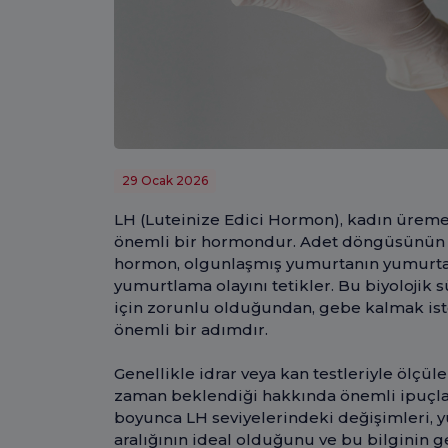
29 Ocak 2026
LH (Luteinize Edici Hormon), kadın üreme 
önemli bir hormondur. Adet döngüsünün b
hormon, olgunlaşmış yumurtanın yumurtalı
yumurtlama olayını tetikler. Bu biyolojik
için zorunlu olduğundan, gebe kalmak iste
önemli bir adımdır.
Genellikle idrar veya kan testleriyle ölçü
zaman beklendiği hakkında önemli ipuçla
boyunca LH seviyelerindeki değişimleri, 
aralığının ideal olduğunu ve bu bilginin 