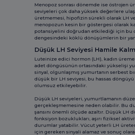
Menopoz sonrası dönemde ise östrojen üre
seviyeleri çok daha yüksek değerlere ulaş
üretmemesi, hipofizin sürekli olarak LH ve
menopozun kesin bir göstergesi olarak kab
potansiyelini doğrudan etkilediği için 
dengesindeki köklü dönüşümlerin bir yan
Düşük LH Seviyesi Hamile Kalma
Luteinize edici hormon (LH), kadın üreme sa
adet döngüsünün ortasındaki yükselişi yum
sinyal, olgunlaşmış yumurtanın serbest bır
düşük bir LH seviyesi, bu hassas döngüy
olumsuz etkileyebilir.
Düşük LH seviyeleri, yumurtlamanın düzen
gerçekleşmemesine neden olabilir. Bu du
şansını önemli ölçüde azaltır. Düşük LH dü
fonksiyon bozuklukları, aşırı fiziksel aktivi
durumlar yatabilir. Vücut yeterli LH üre
için gereken sinyali alamaz ve sonuç olara