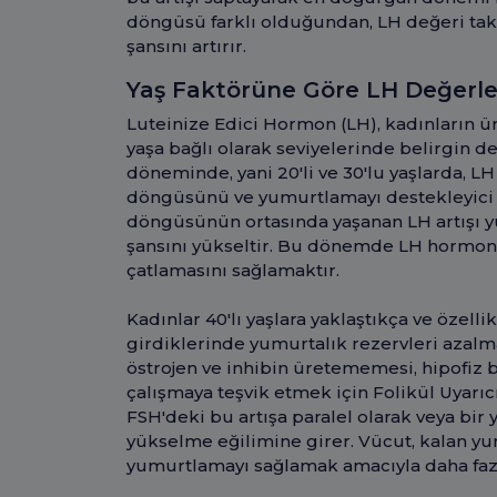
döngüsü farklı olduğundan, LH değeri tak
şansını artırır.
Yaş Faktörüne Göre LH Değerle
Luteinize Edici Hormon (LH), kadınların üre
yaşa bağlı olarak seviyelerinde belirgin de
döneminde, yani 20'li ve 30'lu yaşlarda, L
döngüsünü ve yumurtlamayı destekleyici n
döngüsünün ortasında yaşanan LH artışı y
şansını yükseltir. Bu dönemde LH hormonu
çatlamasını sağlamaktır.
Kadınlar 40'lı yaşlara yaklaştıkça ve öze
girdiklerinde yumurtalık rezervleri azalm
östrojen ve inhibin üretememesi, hipofiz b
çalışmaya teşvik etmek için Folikül Uyarıc
FSH'deki bu artışa paralel olarak veya bir 
yükselme eğilimine girer. Vücut, kalan yu
yumurtlamayı sağlamak amacıyla daha fazl