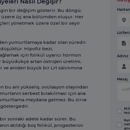
eleri Nasıl Değişir?
Hastan
gin bir değişim gösterir. Bu döngü;
mak üzere üç ana bölümden oluşur. Her
çleri yönetmek üzere özel bir seyir
Lütfen
nden yumurtlamaya kadar olan süredir.
 düşüktür. Hipofiz bezi,
sağlamak için folikül uyarıcı hormon
Adınız
er büyüdükçe artan östrojen üretimi,
kler ve aniden büyük bir LH salınımına
Mesaj
en bu ani yükseliş, ovülasyon olayından
umurtanın serbest bırakılması için ana
 yumurtlama meydana gelmez. Bu zirve
 göstergedir.
6698
haz
bir sonraki adete kadar sürer. Bu
Kişi
met
nın atıldığı boş folikül, progesteron
amaç