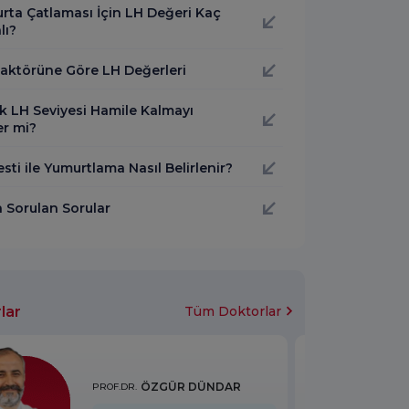
rta Çatlaması İçin LH Değeri Kaç
lı?
Faktörüne Göre LH Değerleri
k LH Seviyesi Hamile Kalmayı
er mi?
sti ile Yumurtlama Nasıl Belirlenir?
a Sorulan Sorular
lar
Tüm Doktorlar
ÖZGÜR DÜNDAR
PROF.DR.