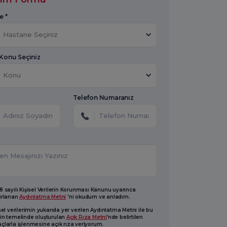
e *
Hastane Seçiniz
 Konu Seçiniz
Konu
Telefon Numaranız
 sayılı Kişisel Verilerin Korunması Kanunu uyarınca
ırlanan
Aydınlatma Metni
'ni okudum ve anladım.
sel verilerimin yukarıda yer verilen Aydınlatma Metni ile bu
in temelinde oluşturulan
Açık Rıza Metni
’nde belirtilen
larla işlenmesine açık rıza veriyorum.