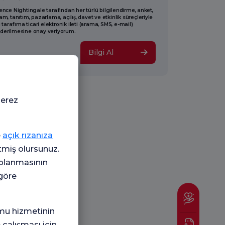
ence Nightingale tarafından her türlü bilgilendirme, anket,
am, tanıtım, pazarlama, açılış, davet ve etkinlik süreçleriyle
li tarafıma ticari elektronik ileti (arama, SMS, e-mail)
derilmesine onay veriyorum.
Bilgi Al
çerez
e
açık rızanıza
etmiş olursunuz.
oplanmasının
 göre
mu hizmetinin
 çalışması için