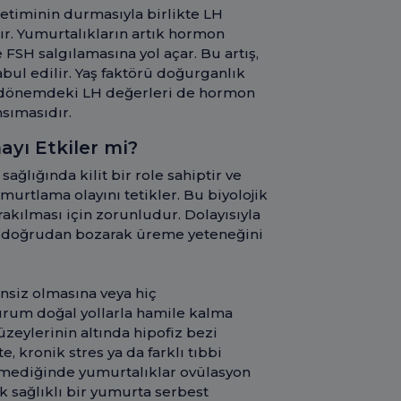
timinin durmasıyla birlikte LH
ır. Yumurtalıkların artık hormon
 FSH salgılamasına yol açar. Bu artış,
ul edilir. Yaş faktörü doğurganlık
bu dönemdeki LH değerleri de hormon
sımasıdır.
yı Etkiler mi?
ğlığında kilit bir role sahiptir ve
urtlama olayını tetikler. Bu biyolojik
akılması için zorunludur. Dolayısıyla
ü doğrudan bozarak üreme yeteneğini
siz olmasına veya hiç
rum doğal yollarla hamile kalma
zeylerinin altında hipofiz bezi
te, kronik stres ya da farklı tıbbi
temediğinde yumurtalıklar ovülasyon
k sağlıklı bir yumurta serbest