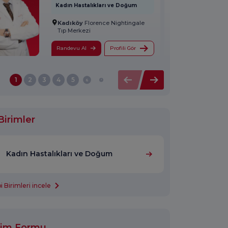
Kadın Hastalıkları ve Doğum
Kadıköy
Florence Nightingale
Tıp Merkezi
Randevu Al
Profili Gör
1
2
3
4
5
6
7
8
9
10
11
12
13
Birimler
Kadın Hastalıkları ve Doğum
 Birimleri incele
işim Formu