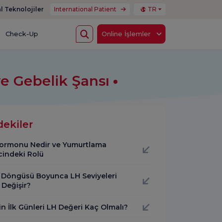
l Teknolojiler
International Patient
TR
Check-Up
Online İşlemler
e Gebelik Şansı
dekiler
ormonu Nedir ve Yumurtlama
cindeki Rolü
 Döngüsü Boyunca LH Seviyeleri
 Değişir?
n İlk Günleri LH Değeri Kaç Olmalı?