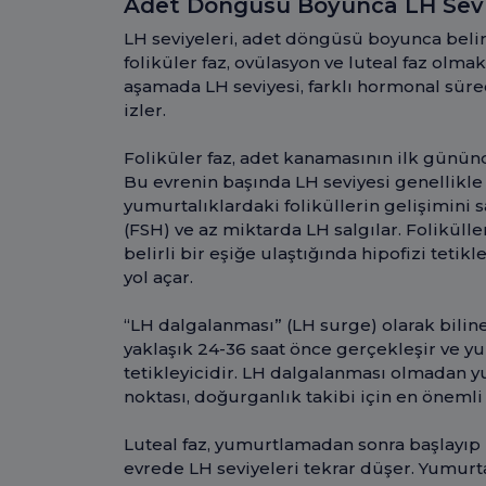
Adet Döngüsü Boyunca LH Seviy
LH seviyeleri, adet döngüsü boyunca belir
foliküler faz, ovülasyon ve luteal faz ol
aşamada LH seviyesi, farklı hormonal süre
izler.
Foliküler faz, adet kanamasının ilk günü
Bu evrenin başında LH seviyesi genellikle
yumurtalıklardaki foliküllerin gelişimini 
(FSH) ve az miktarda LH salgılar. Foliküll
belirli bir eşiğe ulaştığında hipofizi teti
yol açar.
“LH dalgalanması” (LH surge) olarak bilin
yaklaşık 24-36 saat önce gerçekleşir ve y
tetikleyicidir. LH dalgalanması olmadan
noktası, doğurganlık takibi için en önemli
Luteal faz, yumurtlamadan sonra başlayıp 
evrede LH seviyeleri tekrar düşer. Yumurta