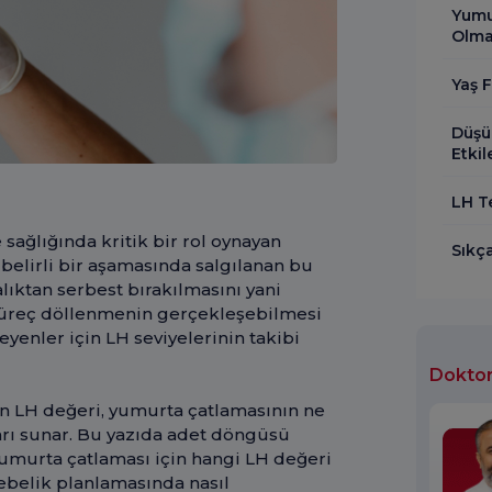
Yumu
Olma
Yaş 
Düşü
Etkil
LH Te
sağlığında kritik bir rol oynayan
Sıkç
elirli bir aşamasında salgılanan bu
ktan serbest bırakılmasını yani
 süreç döllenmenin gerçekleşebilmesi
yenler için LH seviyelerinin takibi
Doktor
len LH değeri, yumurta çatlamasının ne
rı sunar. Bu yazıda adet döngüsü
yumurta çatlaması için hangi LH değeri
gebelik planlamasında nasıl