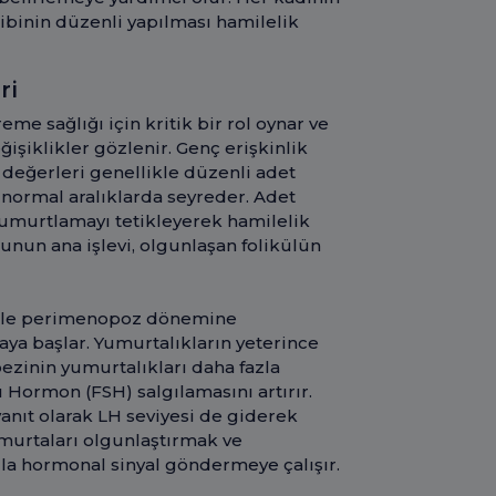
ibinin düzenli yapılması hamilelik
ri
me sağlığı için kritik bir rol oynar ve
ğişiklikler gözlenir. Genç erişkinlik
H değerleri genellikle düzenli adet
ormal aralıklarda seyreder. Adet
umurtlamayı tetikleyerek hamilelik
nun ana işlevi, olgunlaşan folikülün
llikle perimenopoz dönemine
aya başlar. Yumurtalıkların yeterince
ezinin yumurtalıkları daha fazla
ı Hormon (FSH) salgılamasını artırır.
yanıt olarak LH seviyesi de giderek
murtaları olgunlaştırmak ve
a hormonal sinyal göndermeye çalışır.