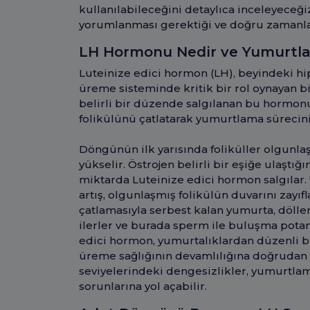
kullanılabileceğini detaylıca inceleyeceğiz
yorumlanması gerektiği ve doğru zamanl
LH Hormonu Nedir ve Yumurtla
Luteinize edici hormon (LH), beyindeki hi
üreme sisteminde kritik bir rol oynayan
belirli bir düzende salgılanan bu hormon
folikülünü çatlatarak yumurtlama sürecini
Döngünün ilk yarısında foliküller olgunlaş
yükselir. Östrojen belirli bir eşiğe ulaştı
miktarda Luteinize edici hormon salgılar. 
artış, olgunlaşmış folikülün duvarını zayıf
çatlamasıyla serbest kalan yumurta, döll
ilerler ve burada sperm ile buluşma potan
edici hormon, yumurtalıklardan düzenli b
üreme sağlığının devamlılığına doğrudan
seviyelerindeki dengesizlikler, yumurtl
sorunlarına yol açabilir.