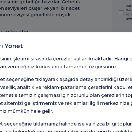
ası bir gebeliğe hazırlar. Gebelik
Flor
seviyeleri düşer ve yeni bir adet
rekl
nun seviyesi genellikle düşük
ilgi
gön
aç Olmalı?
ın başlangıcını oluşturur ve bu
ri Yönet
n hazırlanmaya başlar. Bu hazırlık
iyeleri, döngünün doğal bir parçası
sinin işletimi sırasında çerezler kullanılmaktadır. Hangi 
e, yani foliküler fazın başlarında, LH
 izin vereceğiniz konusunda tamamen özgürsünüz.
boratuvar için bu aralık 1.1 ile 10.1
aynaklar ilk 1-4 gün için 1-8 mIU/mL
t seçeneğine tıklayarak aşağıda detaylandırıldığı üzer
 için laboratuvarınızın referans
levsellik, analitik ve reklam-pazarlama çerezlerini kabul 
rnet sitemizin çalışması için zorunlu olan çerezlerin t
küllerin sağlıklı bir şekilde gelişmesi
et sitemizi geliştirmemiz ve reklamları ilgili merkezinize
kanamasının başlamasıyla düşen
miz mümkün hale gelir.
Folikül Uyarıcı Hormon (FSH)
üyümesini uyarırken başlangıçtaki
seçeneğine tıklamanız halinde ise yalnızca bilgi toplu
iküller büyüyüp östrojen üretmeye
esi ve bulunduğunuz internet sitesinin düzgün bir şekilde