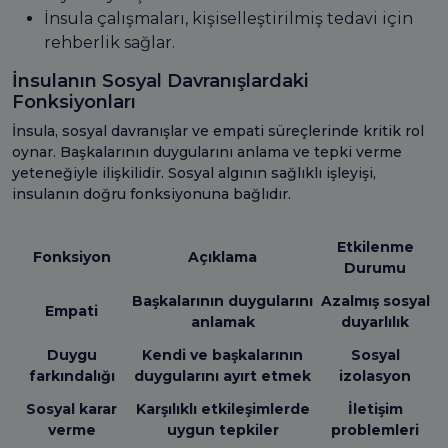
İnsula çalışmaları, kişiselleştirilmiş tedavi için
rehberlik sağlar.
İnsulanın Sosyal Davranışlardaki
Fonksiyonları
İnsula, sosyal davranışlar ve empati süreçlerinde kritik rol
oynar. Başkalarının duygularını anlama ve tepki verme
yeteneğiyle ilişkilidir. Sosyal algının sağlıklı işleyişi,
insulanın doğru fonksiyonuna bağlıdır.
Etkilenme
Fonksiyon
Açıklama
Durumu
Başkalarının duygularını
Azalmış sosyal
Empati
anlamak
duyarlılık
Duygu
Kendi ve başkalarının
Sosyal
farkındalığı
duygularını ayırt etmek
izolasyon
Sosyal karar
Karşılıklı etkileşimlerde
İletişim
verme
uygun tepkiler
problemleri