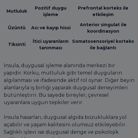
Pozitif duygu
Prefrontal korteks ile
Mutluluk
işleme
etkileşim
Anterior singulat ile
Üzüntü
Acı ve kayıp hissi
koordinasyon
İtici uyaranların
Somatosensoriyel korteks
Tiksinti
tanınması
ile bağlantı
İnsula, duygusal işleme alanında merkezi bir
yapıdır. Korku, mutluluk gibi temel duyguların
algılanması ve ifadesinde aktif rol oynar. Diğer beyin
alanlarıyla iş birliği yaparak duygusal deneyimleri
bütünleştirir. Bu sayede bireyler, çevresel
uyaranlara uygun tepkiler verir.
İnsula hasarları, duygusal algıda bozukluklara yol
açabilir ve yaşam kalitesini olumsuz etkileyebilir.
Sağlıklı işlevi ise duygusal denge ve psikolojik