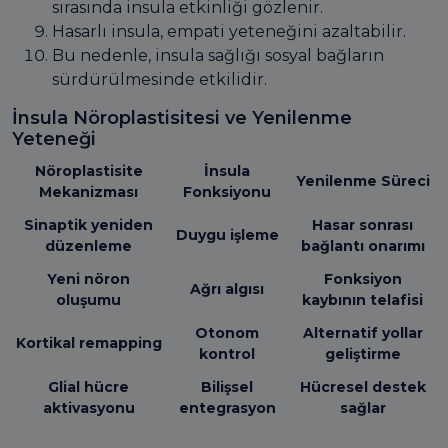
sırasında insula etkinliği gözlenir.
Hasarlı insula, empati yeteneğini azaltabilir.
Bu nedenle, insula sağlığı sosyal bağların
sürdürülmesinde etkilidir.
İnsula Nöroplastisitesi ve Yenilenme
Yeteneği
Nöroplastisite
İnsula
Yenilenme Süreci
Mekanizması
Fonksiyonu
Sinaptik yeniden
Hasar sonrası
Duygu işleme
düzenleme
bağlantı onarımı
Yeni nöron
Fonksiyon
Ağrı algısı
oluşumu
kaybının telafisi
Otonom
Alternatif yollar
Kortikal remapping
kontrol
geliştirme
Glial hücre
Bilişsel
Hücresel destek
aktivasyonu
entegrasyon
sağlar