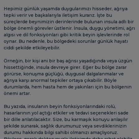
Hepimiz günlük yaşamda duygularımızı hisseder, ağrıya
tepki verir ve başkalarıyla iletişim kurarız. İşte bu
süreçlerde beynimizin derinlerinde bulunan insula adlı bir
bölge önemli görevler üstlenir. İnsula, duygu yönetimi, ağrı
algısı ve dil fonksiyonları gibi kritik beyin işlevlerinde rol
oynar. Bu nedenle, bu bölgedeki sorunlar günlük hayatı
ciddi şekilde etkileyebilir.
Örneğin, bir kişi ani bir baş ağrısı yaşadığında veya üzgün
hissettiğinde, insula devreye girer. Eğer bu bölge zarar
görürse, konuşma güçlüğü, duygusal dalgalanmalar ve
ağrıya karşı anormal tepkiler ortaya çıkabilir. Böyle
durumlarda, hem hasta hem de yakınları için bu bölgenin
önemi artar.
Bu yazıda, insulanın beyin fonksiyonlarındaki rolü,
hasarlarının yol açtığı etkiler ve tedavi seçenekleri sade
bir dille anlatılacaktır. Size, bu karmaşık konuyu anlaşılır
şekilde sunarak, sağlık durumunuz veya sevdiklerinizin
durumu hakkında bilgi sahibi olmanızı amaçlıyoruz.
Böylece, gerek doktorunuzla iletişimde daha rahat olabilir,