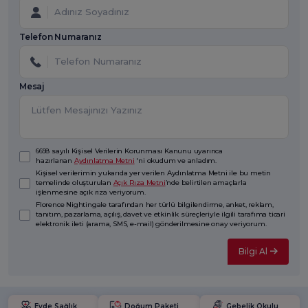
Telefon Numaranız
Mesaj
6698 sayılı Kişisel Verilerin Korunması Kanunu uyarınca
hazırlanan
Aydınlatma Metni
'ni okudum ve anladım.
Kişisel verilerimin yukarıda yer verilen Aydınlatma Metni ile bu metin
temelinde oluşturulan
Açık Rıza Metni
’nde belirtilen amaçlarla
işlenmesine açık rıza veriyorum.
Florence Nightingale tarafından her türlü bilgilendirme, anket, reklam,
tanıtım, pazarlama, açılış, davet ve etkinlik süreçleriyle ilgili tarafıma ticari
elektronik ileti (arama, SMS, e-mail) gönderilmesine onay veriyorum.
Bilgi Al
Evde Sağlık
Doğum Paketi
Gebelik Okulu