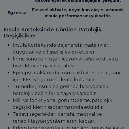
destekleyerek insula sağlığını iyileştirir.
Fiziksel aktivite, beyin kan akışını artırarak
Egzersiz
insula performansını yükseltir.
İnsula Korteksinde Görülen Patolojik
Değişiklikler
İnsula korteksinde dejeneratif hastalıklar,
duygusal ve bilişsel işlevleri etkiler.
İnme sonucu oluşan lezyonlar, ağrı ve duygu
bozukluklarına yol açabilir.
Epilepsi ataklarında insula aktivitesi artar; tanı
için EEG ve görüntüleme kullanılır.
Tümörler, insula bölgesinde bası yaparak
nörolojik belirtiler ortaya çıkarabilir.
MRI ve fonksiyonel görüntüleme, patolojik
değişikliklerin saptanmasında etkilidir.
Tedavi seçenekleri cerrahi, medikal ve
rehabilitasyon yöntemlerini kapsar.
Erken tanı, yaşam kalitesinin korunmasına katkı