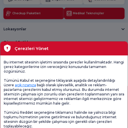
Checkup Paketleri
Medikal Teknolojiler
Lokasyonlar
Güncel Sağlık
Çerezleri Yönet
Tıbbi Birimler
Bu internet sitesinin işletimi sırasında çerezler kullanılmaktadır. Hangi
çerez kategorilerine izin vereceğiniz konusunda tamamen
Genel
Memnuniyet
Promo
özgürsünüz.
Memnuniyet
Anketi'ni kontrol
Memnuniyet
Anketi
edin
Anketi
Tümünü Kabul et seçeneğine tıklayarak aşağıda detaylandırıldığı
üzere
açık rızanıza
bağlı olarak işlevsellik, analitik ve reklam-
pazarlama çerezlerini kabul etmiş olursunuz. Bu durumda internet
sitemizin çalışması için zorunlu olan çerezlerin toplanmasının yanı sıra
internet sitemizi geliştirmemiz ve reklamları ilgili merkezinize göre
kişiselleştirmemiz mümkün hale gelir.
Tümünü Reddet seçeneğine tıklamanız halinde ise yalnızca bilgi
toplumu hizmetinin yerine getirilmesi ve bulunduğunuz internet
sitesinin düzgün bir şekilde çalışması için gerekli olan çerezleri
toplayabileceğiz.