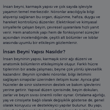
İnsan beyni, karmaşık yapısı ve çok sayıda işleviyle
yaşamın temel merkezidir. Nöronlar aracılığıyla bilgi
alışverişi sağlanan bu organ, düşünme, hafıza, duygu ve
hareket kontrolünü düzenler. Elektriksel ve kimyasal
sinyallerle çalışan beyin, çevresel uyaranlara hızlı yanıt
verir. Hem anatomik yapı hem de fonksiyonel süreçler
açısından incelendiğinde, çeşitli alt bölümler ve loblar
arasında uyumlu bir etkileşim gözlemlenir.
İnsan Beyni Yapısı Nasıldır?
İnsan beyninin yapısı, karmaşık sinir ağı düzeni ve
anatomik bölümlerin etkileşimiyle oluşur. Farklı hücre
tiplerinin bir arada çalışması, beyne çok yönlü işlevsellik
kazandırır. Beynin içindeki nöronlar, bilgi iletimini
sağlayan sinapslar üzerinden iletişim kurar. Ayrıca glial
hücreler de sinir sisteminin destek ve bakım işlevlerini
yerine getirir. Yapısal düzen içerisinde, beyin dokuları,
zarlar ve beyin sıvısı önemli roller oynar. Ortalama ağırlığı,
yaş ve cinsiyete bağlı olarak değişiklik gösterse de, genel
olarak koruyucu ve destekleyici yapılar bulunur. Bu yapı,