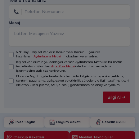
Telefon Numaranız
Mesaj
6698 sayılı Kişisel Verilerin Korunması Kanunu uyarınca
hazırlanan
Aydınlatma Metni
'ni okudum ve anladım.
Kişisel verilerimin yukarıda yer verilen Aydınlatma Metni ile bu metin
temelinde oluşturulan
Açık Rıza Metni
’nde belirtilen amaçlarla
işlenmesine açık rıza veriyorum.
Florence Nightingale tarafından her türlü bilgilendirme, anket, reklam,
tanıtım, pazarlama, açılış, davet ve etkinlik süreçleriyle ilgili tarafıma ticari
elektronik ileti (arama, SMS, e-mail) gönderilmesine onay veriyorum.
Bilgi Al
Evde Sağlık
Doğum Paketi
Gebelik Okulu
Checkup Paketleri
Medikal Teknolojiler