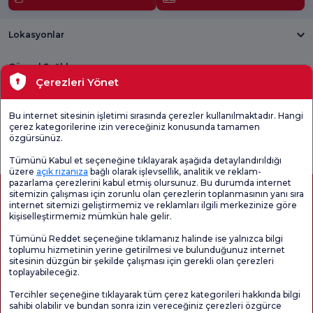
Lokasyonlar
Güncel Sağlık
Çerezleri Yönet
Tıbbi Birimler
Bu internet sitesinin işletimi sırasında çerezler kullanılmaktadır. Hangi
çerez kategorilerine izin vereceğiniz konusunda tamamen
Genel
Memnuniyet
Promo
özgürsünüz.
Memnuniyet
Anketi'ni kontrol
Memnuniyet
Anketi
edin
Anketi
Tümünü Kabul et seçeneğine tıklayarak aşağıda detaylandırıldığı
üzere
açık rızanıza
bağlı olarak işlevsellik, analitik ve reklam-
pazarlama çerezlerini kabul etmiş olursunuz. Bu durumda internet
sitemizin çalışması için zorunlu olan çerezlerin toplanmasının yanı sıra
internet sitemizi geliştirmemiz ve reklamları ilgili merkezinize göre
kişiselleştirmemiz mümkün hale gelir.
Tümünü Reddet seçeneğine tıklamanız halinde ise yalnızca bilgi
toplumu hizmetinin yerine getirilmesi ve bulunduğunuz internet
sitesinin düzgün bir şekilde çalışması için gerekli olan çerezleri
toplayabileceğiz.
Sağlık Turizmi Yetkilendirmesi
Kvkk
Hasta Haklari
Tercihler seçeneğine tıklayarak tüm çerez kategorileri hakkında bilgi
Sayfa içeriği sadece bilgilendirme amaçlıdır. Tanı ve tedavi için mutlaka
sahibi olabilir ve bundan sonra izin vereceğiniz çerezleri özgürce
doktorunuza başvurunuz.