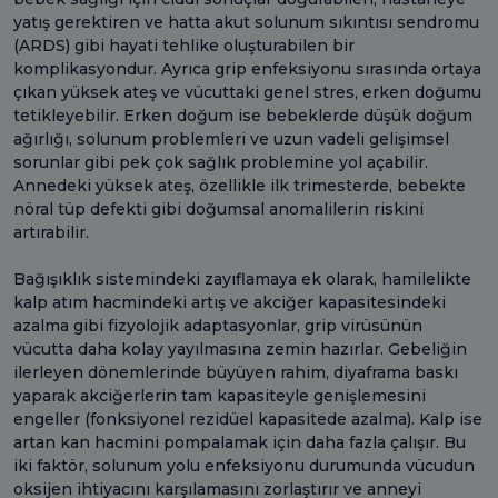
yatış gerektiren ve hatta akut solunum sıkıntısı sendromu
(ARDS) gibi hayati tehlike oluşturabilen bir
komplikasyondur. Ayrıca grip enfeksiyonu sırasında ortaya
çıkan yüksek ateş ve vücuttaki genel stres, erken doğumu
tetikleyebilir. Erken doğum ise bebeklerde düşük doğum
ağırlığı, solunum problemleri ve uzun vadeli gelişimsel
sorunlar gibi pek çok sağlık problemine yol açabilir.
Annedeki yüksek ateş, özellikle ilk trimesterde, bebekte
nöral tüp defekti gibi doğumsal anomalilerin riskini
artırabilir.
Bağışıklık sistemindeki zayıflamaya ek olarak, hamilelikte
kalp atım hacmindeki artış ve akciğer kapasitesindeki
azalma gibi fizyolojik adaptasyonlar, grip virüsünün
vücutta daha kolay yayılmasına zemin hazırlar. Gebeliğin
ilerleyen dönemlerinde büyüyen rahim, diyaframa baskı
yaparak akciğerlerin tam kapasiteyle genişlemesini
engeller (fonksiyonel rezidüel kapasitede azalma). Kalp ise
artan kan hacmini pompalamak için daha fazla çalışır. Bu
iki faktör, solunum yolu enfeksiyonu durumunda vücudun
oksijen ihtiyacını karşılamasını zorlaştırır ve anneyi