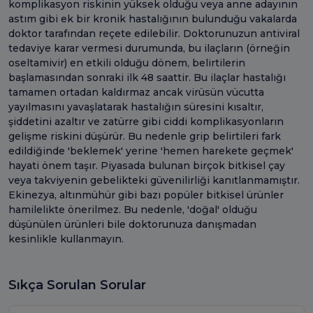
komplikasyon riskinin yüksek olduğu veya anne adayının
astım gibi ek bir kronik hastalığının bulunduğu vakalarda
doktor tarafından reçete edilebilir. Doktorunuzun antiviral
tedaviye karar vermesi durumunda, bu ilaçların (örneğin
oseltamivir) en etkili olduğu dönem, belirtilerin
başlamasından sonraki ilk 48 saattir. Bu ilaçlar hastalığı
tamamen ortadan kaldırmaz ancak virüsün vücutta
yayılmasını yavaşlatarak hastalığın süresini kısaltır,
şiddetini azaltır ve zatürre gibi ciddi komplikasyonların
gelişme riskini düşürür. Bu nedenle grip belirtileri fark
edildiğinde 'beklemek' yerine 'hemen harekete geçmek'
hayati önem taşır. Piyasada bulunan birçok bitkisel çay
veya takviyenin gebelikteki güvenilirliği kanıtlanmamıştır.
Ekinezya, altınmühür gibi bazı popüler bitkisel ürünler
hamilelikte önerilmez. Bu nedenle, 'doğal' olduğu
düşünülen ürünleri bile doktorunuza danışmadan
kesinlikle kullanmayın.
Sıkça Sorulan Sorular