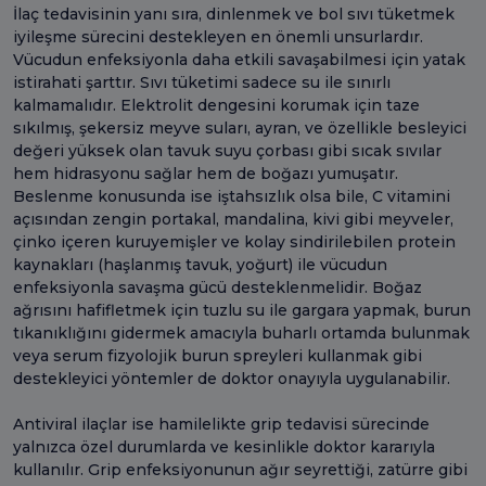
İlaç tedavisinin yanı sıra, dinlenmek ve bol sıvı tüketmek
iyileşme sürecini destekleyen en önemli unsurlardır.
Vücudun enfeksiyonla daha etkili savaşabilmesi için yatak
istirahati şarttır. Sıvı tüketimi sadece su ile sınırlı
kalmamalıdır. Elektrolit dengesini korumak için taze
sıkılmış, şekersiz meyve suları, ayran, ve özellikle besleyici
değeri yüksek olan tavuk suyu çorbası gibi sıcak sıvılar
hem hidrasyonu sağlar hem de boğazı yumuşatır.
Beslenme konusunda ise iştahsızlık olsa bile, C vitamini
açısından zengin portakal, mandalina, kivi gibi meyveler,
çinko içeren kuruyemişler ve kolay sindirilebilen protein
kaynakları (haşlanmış tavuk, yoğurt) ile vücudun
enfeksiyonla savaşma gücü desteklenmelidir. Boğaz
ağrısını hafifletmek için tuzlu su ile gargara yapmak, burun
tıkanıklığını gidermek amacıyla buharlı ortamda bulunmak
veya serum fizyolojik burun spreyleri kullanmak gibi
destekleyici yöntemler de doktor onayıyla uygulanabilir.
Antiviral ilaçlar ise hamilelikte grip tedavisi sürecinde
yalnızca özel durumlarda ve kesinlikle doktor kararıyla
kullanılır. Grip enfeksiyonunun ağır seyrettiği, zatürre gibi