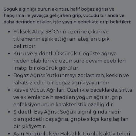
Soğuk algınlığı burun akıntısı, hafif boğaz ağrısı ve
hapşırma ile yavaşça gelişirken grip, vücudu bir anda ve
daha derinden etkiler. İşte yaygın gebelikte grip belirtileri:
Yüksek Ateş: 38°C'nin üzerine çıkan ve
titremenin eşlik ettiği ani ateş, en tipik
belirtidir.
Kuru ve Şiddetli Öksürük: Göğüste ağrıya
neden olabilen ve uzun süre devam edebilen
inatçı bir öksürük görülür.
Boğaz Ağrısı: Yutkunmayı zorlaştıran, keskin ve
rahatsız edici bir boğaz ağrısı yaygındır.
Kas ve Vücut Ağrıları: Özellikle bacaklarda, sırtta
ve eklemlerde hissedilen yoğun ağrılar, grip
enfeksiyonunun karakteristik özelliğidir.
Şiddetli Baş Ağrısı: Soğuk algınlığında nadir
olan şiddetli baş ağrısı, gripte sıkça karşılaşılan
bir şikâyettir.
Aşırı Yorgunluk ve Halsizlik: Günlük aktiviteleri