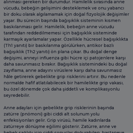
alınması gereken bir durumdur. Hamilelik sırasında anne
vücudu, bebeğin gelişimini desteklemek ve onu yabancı
bir doku olarak algılamamak için doğal fizyolojik değişimler
yaşar. Bu sürecin başında bağışıklık sisteminin kısmen
baskılanması gelir. Hamilelik, bebeğin anne vücudu
tarafından reddedilmemesi için bağışıklık sisteminde
karmaşık ayarlamalar yapar. Özellikle hücresel bağışıklıkta
(Th1 yanıtı) bir baskılanma görülürken, antikor bazlı
bağışıklık (Th2 yanıtı) ön plana çıkar. Bu doğal denge
değişimi, anneyi influenza gibi hücre içi patojenlere karşı
daha savunmasız bırakır. Bağışıklık sistemindeki bu doğal
zayıflama, anne adayını virüslere karşı daha savunmasız
hâle getirerek gebelikte grip risklerini artırır. Bu nedenle
normalde hafif atlatılabilecek bir hamilelikte grip vakası,
bu özel dönemde çok daha şiddetli ve komplikasyonlu
seyredebilir.
Anne adayları için gebelikte grip risklerinin başında
zatürre (pnömoni) gibi ciddi alt solunum yolu
enfeksiyonları gelir. Grip virüsü, hamile kadınlarda
zatürreye dönüşme eğilimi gösterir. Zatürre, anne ve
bebek sağlığı için ciddi sonuçlar doğurabilen, hastaneye