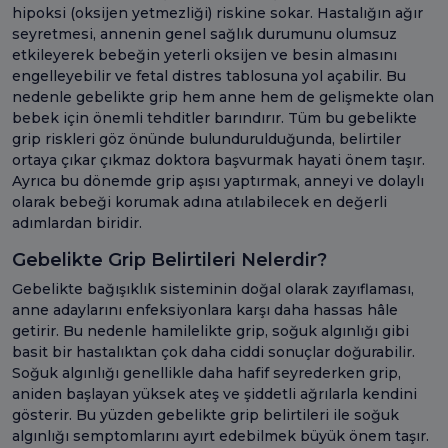
hipoksi (oksijen yetmezliği) riskine sokar. Hastalığın ağır
seyretmesi, annenin genel sağlık durumunu olumsuz
etkileyerek bebeğin yeterli oksijen ve besin almasını
engelleyebilir ve fetal distres tablosuna yol açabilir. Bu
nedenle gebelikte grip hem anne hem de gelişmekte olan
bebek için önemli tehditler barındırır. Tüm bu gebelikte
grip riskleri göz önünde bulundurulduğunda, belirtiler
ortaya çıkar çıkmaz doktora başvurmak hayati önem taşır.
Ayrıca bu dönemde grip aşısı yaptırmak, anneyi ve dolaylı
olarak bebeği korumak adına atılabilecek en değerli
adımlardan biridir.
Gebelikte Grip Belirtileri Nelerdir?
Gebelikte bağışıklık sisteminin doğal olarak zayıflaması,
anne adaylarını enfeksiyonlara karşı daha hassas hâle
getirir. Bu nedenle hamilelikte grip, soğuk algınlığı gibi
basit bir hastalıktan çok daha ciddi sonuçlar doğurabilir.
Soğuk algınlığı genellikle daha hafif seyrederken grip,
aniden başlayan yüksek ateş ve şiddetli ağrılarla kendini
gösterir. Bu yüzden gebelikte grip belirtileri ile soğuk
algınlığı semptomlarını ayırt edebilmek büyük önem taşır.