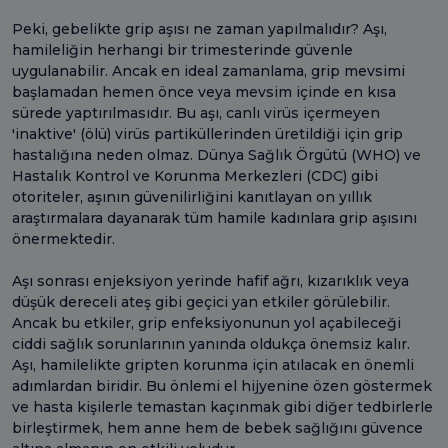
Peki, gebelikte grip aşısı ne zaman yapılmalıdır? Aşı,
hamileliğin herhangi bir trimesterinde güvenle
uygulanabilir. Ancak en ideal zamanlama, grip mevsimi
başlamadan hemen önce veya mevsim içinde en kısa
sürede yaptırılmasıdır. Bu aşı, canlı virüs içermeyen
'inaktive' (ölü) virüs partiküllerinden üretildiği için grip
hastalığına neden olmaz. Dünya Sağlık Örgütü (WHO) ve
Hastalık Kontrol ve Korunma Merkezleri (CDC) gibi
otoriteler, aşının güvenilirliğini kanıtlayan on yıllık
araştırmalara dayanarak tüm hamile kadınlara grip aşısını
önermektedir.
Aşı sonrası enjeksiyon yerinde hafif ağrı, kızarıklık veya
düşük dereceli ateş gibi geçici yan etkiler görülebilir.
Ancak bu etkiler, grip enfeksiyonunun yol açabileceği
ciddi sağlık sorunlarının yanında oldukça önemsiz kalır.
Aşı, hamilelikte gripten korunma için atılacak en önemli
adımlardan biridir. Bu önlemi el hijyenine özen göstermek
ve hasta kişilerle temastan kaçınmak gibi diğer tedbirlerle
birleştirmek, hem anne hem de bebek sağlığını güvence