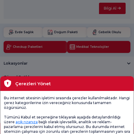
Bilgi Al
Evde Sağlık
Doğum Paketi
Gebelik Okulu
Checkup Paketleri
Medikal Teknolojiler
Lokasyonlar
Güncel Sağlık
Çerezleri Yönet
Tıbbi Birimler
Bu internet sitesinin işletimi sırasında çerezler kullanılmaktadır. Hangi
çerez kategorilerine izin vereceğiniz konusunda tamamen
Genel
Memnuniyet
Promo
özgürsünüz.
Memnuniyet
Anketi'ni kontrol
Memnuniyet
Anketi
edin
Anketi
Tümünü Kabul et seçeneğine tıklayarak aşağıda detaylandırıldığı
üzere
açık rızanıza
bağlı olarak işlevsellik, analitik ve reklam-
pazarlama çerezlerini kabul etmiş olursunuz. Bu durumda internet
sitemizin çalışması için zorunlu olan çerezlerin toplanmasının yanı sıra