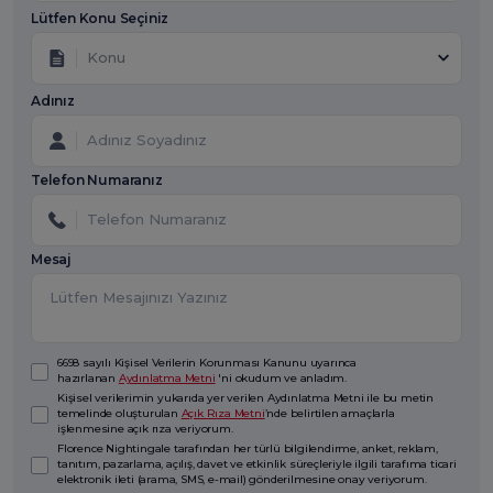
Lütfen Konu Seçiniz
Konu
Adınız
Telefon Numaranız
Mesaj
6698 sayılı Kişisel Verilerin Korunması Kanunu uyarınca
hazırlanan
Aydınlatma Metni
'ni okudum ve anladım.
Kişisel verilerimin yukarıda yer verilen Aydınlatma Metni ile bu metin
temelinde oluşturulan
Açık Rıza Metni
’nde belirtilen amaçlarla
işlenmesine açık rıza veriyorum.
Florence Nightingale tarafından her türlü bilgilendirme, anket, reklam,
tanıtım, pazarlama, açılış, davet ve etkinlik süreçleriyle ilgili tarafıma ticari
elektronik ileti (arama, SMS, e-mail) gönderilmesine onay veriyorum.