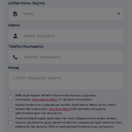
Lütfen Konu Seçiniz
Konu
Adınız
Telefon Numaranız
Mesaj
6698 sayılı Kişisel Verilerin Korunması Kanunu uyarınca
hazırlanan
Aydınlatma Metni
'ni okudum ve anladım.
Kişisel verilerimin yukarıda yer verilen Aydınlatma Metni ile bu metin
temelinde oluşturulan
Açık Rıza Metni
’nde belirtilen amaçlarla
işlenmesine açık rıza veriyorum.
Florence Nightingale tarafından her türlü bilgilendirme, anket, reklam,
tanıtım, pazarlama, açılış, davet ve etkinlik süreçleriyle ilgili tarafıma ticari
elektronik ileti (arama, SMS, e-mail) gönderilmesine onay veriyorum.