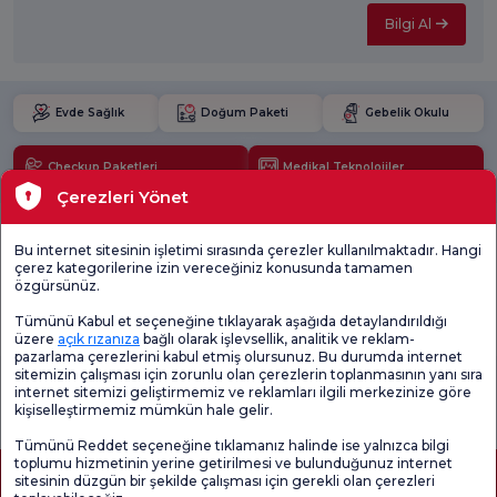
Bilgi Al
Evde Sağlık
Doğum Paketi
Gebelik Okulu
Checkup Paketleri
Medikal Teknolojiler
Çerezleri Yönet
Lokasyonlar
Bu internet sitesinin işletimi sırasında çerezler kullanılmaktadır. Hangi
çerez kategorilerine izin vereceğiniz konusunda tamamen
Güncel Sağlık
özgürsünüz.
Tümünü Kabul et seçeneğine tıklayarak aşağıda detaylandırıldığı
Tıbbi Birimler
üzere
açık rızanıza
bağlı olarak işlevsellik, analitik ve reklam-
pazarlama çerezlerini kabul etmiş olursunuz. Bu durumda internet
sitemizin çalışması için zorunlu olan çerezlerin toplanmasının yanı sıra
Genel
Memnuniyet
Promo
internet sitemizi geliştirmemiz ve reklamları ilgili merkezinize göre
Memnuniyet
Anketi'ni kontrol
Memnuniyet
kişiselleştirmemiz mümkün hale gelir.
Anketi
edin
Anketi
Tümünü Reddet seçeneğine tıklamanız halinde ise yalnızca bilgi
toplumu hizmetinin yerine getirilmesi ve bulunduğunuz internet
sitesinin düzgün bir şekilde çalışması için gerekli olan çerezleri