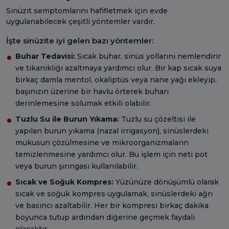
Sinüzit semptomlarını hafifletmek için evde
uygulanabilecek çeşitli yöntemler vardır.
İşte sinüzite iyi gelen bazı yöntemler:
Buhar Tedavisi:
Sıcak buhar, sinüs yollarını nemlendirir
ve tıkanıklığı azaltmaya yardımcı olur. Bir kap sıcak suya
birkaç damla mentol, okaliptüs veya nane yağı ekleyip,
başınızın üzerine bir havlu örterek buharı
derinlemesine solumak etkili olabilir.
Tuzlu Su ile Burun Yıkama:
Tuzlu su çözeltisi ile
yapılan burun yıkama (nazal irrigasyon), sinüslerdeki
mukusun çözülmesine ve mikroorganizmaların
temizlenmesine yardımcı olur. Bu işlem için neti pot
veya burun şırıngası kullanılabilir.
Sıcak ve Soğuk Kompres:
Yüzünüze dönüşümlü olarak
sıcak ve soğuk kompres uygulamak, sinüslerdeki ağrı
ve basıncı azaltabilir. Her bir kompresi birkaç dakika
boyunca tutup ardından diğerine geçmek faydalı
olacaktır.