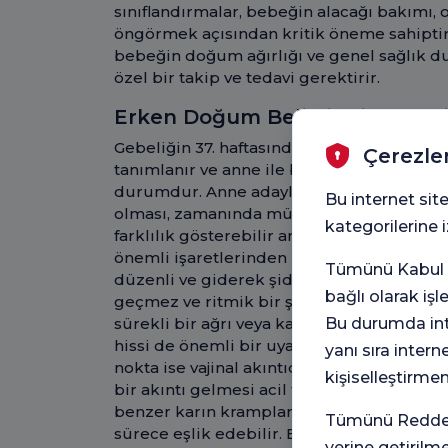
sınıflandırmalar, bebeğin alacağı bakımı, o
öngörmek açısından kritik öneme sahipti
bebeğin doğum ağırlığı ve genel sağlık
özel bir takip ve tedavi gerektirir.
Erken Doğum Belirtileri Nelerdi
Gebeliğin 37. haftasından önce başlayan
Çerezle
tanımlanır ve anne ile bebek sağlığı için 
durumdur. Anne adaylarının erken doğum b
Bu internet site
olması, zamanında müdahale için hayati ön
kategorilerine
farklılık gösterebilir ancak bazı yaygın 
önemli işaretlerinden biri, saatte dörtten 
Tümünü Kabul e
düzenli ve giderek şiddetlenen rahim kas
bağlı olarak iş
geçmez ve ritmik bir şekilde gelir. Bunun y
Bu durumda inte
sürekli bir ağrı veya kasıklarda bebeğin aş
hissi de önemli bir uyarıcıdır. Anne adayl
yanı sıra intern
nokta ise vajinal akıntıdaki değişikliklerd
kişiselleştirme
bir akıntı gelmesi acil tıbbi yardım gerekti
benzer karın krampları veya ishal gibi sin
Tümünü Reddet 
sürece eşlik edebilir. Bu erken doğum beli
yerine getirilm