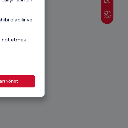
ibi olabilir ve
nı not etmek
arı Yönet