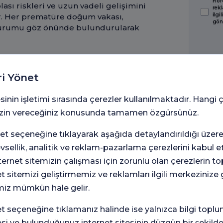
Flor
lası riskleri ve uzun vadeli gelişimini
rekl
ilgi
r. Her prematüre doğum vakası,
gön
 durumu göz önünde bulundurularak
r?
 doğum eylemi, erken doğum olarak
ri Yönet
dikkatle izlenmesi gereken bir
elirtileri hakkında bilgi sahibi
sinin işletimi sırasında çerezler kullanılmaktadır. Hangi 
em taşır. Bu belirtiler her kadında
 izin vereceğiniz konusunda tamamen özgürsünüz.
işaretler bulunur. Erken doğumun en
fazla veya on dakikada bir tekrarlayan
t seçeneğine tıklayarak aşağıda detaylandırıldığı üzer
ılmalarıdır. Bu kasılmalar dinlenmeyle
levsellik, analitik ve reklam-pazarlama çerezlerini kabul 
anı sıra, sırtın alt kısmında hissedilen
rnet sitemizin çalışması için zorunlu olan çerezlerin t
ağıya doğru ittiği şeklinde bir basınç
arının dikkat etmesi gereken bir diğer
et sitemizi geliştirmemiz ve reklamları ilgili merkezinize
ir; su gibi berrak, kanlı veya mukuslu
miz mümkün hale gelir.
rebilir. Son olarak, adet sancısına
dirim sistemi sorunları da bazen bu
seçeneğine tıklamanız halinde ise yalnızca bilgi toplu
rtileri fark edildiğinde panik
esi ve bulunduğunuz internet sitesinin düzgün bir şekilde