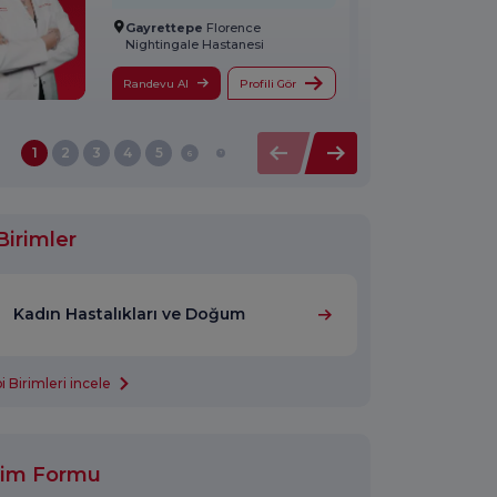
Gayrettepe
Florence
Nightingale Hastanesi
Randevu Al
Profili Gör
1
2
3
4
5
6
7
8
9
10
Birimler
Kadın Hastalıkları ve Doğum
 Birimleri incele
işim Formu