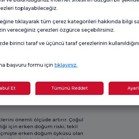
uluşuna başvurmak, hem anne hem de
rezleri toplayabileceğiz.
dımdır.
k Faktörleri Nelerdir?
eğine tıklayarak tüm çerez kategorileri hakkında bilgi sah
in vereceğiniz çerezleri özgürce seçebilirsiniz.
amlanmadan gerçekleşen bir doğumdur
olabilir. Bu durumun arkasında yatan
zde birinci taraf ve üçüncü taraf çerezlerinin kullanıldığı
ve genellikle tek bir faktörden ziyade
r.
na başvuru formu için
tıklayınız.
edenlerindendir. Özellikle idrar yolu,
 kasılmalarını tetikleyerek doğum
onlara verdiği iltihaplanma yanıtı,
ebilir. Hormonal değişimler de
bul Et
Tümünü Reddet
Ayarl
r alır. Gebelik sırasında progesteron
im kasılmalarını düzenleyemeyerek
erini önemli ölçüde artırır. Çoğul
diği için erken doğum riski, tekil
 Geçmişte erken doğum öyküsü olan