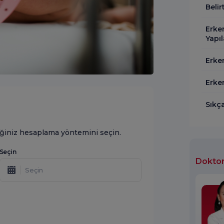
Belir
Erke
Yapıl
Erke
Erke
Sıkç
iğiniz hesaplama yöntemini seçin.
Seçin
Doktor