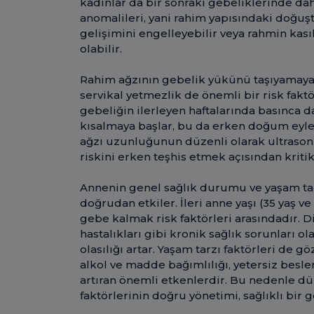
kadınlar da bir sonraki gebeliklerinde da
anomalileri, yani rahim yapısındaki doğuş
gelişimini engelleyebilir veya rahmin ka
olabilir.
Rahim ağzının gebelik yükünü taşıyamaya
servikal yetmezlik de önemli bir risk fak
gebeliğin ilerleyen haftalarında basınca 
kısalmaya başlar, bu da erken doğum eylem
ağzı uzunluğunun düzenli olarak ultrason i
riskini erken teşhis etmek açısından kriti
Annenin genel sağlık durumu ve yaşam tar
doğrudan etkiler. İleri anne yaşı (35 yaş ve 
gebe kalmak risk faktörleri arasındadır. Di
hastalıkları gibi kronik sağlık sorunları
olasılığı artar. Yaşam tarzı faktörleri de g
alkol ve madde bağımlılığı, yetersiz besle
artıran önemli etkenlerdir. Bu nedenle dü
faktörlerinin doğru yönetimi, sağlıklı bir 