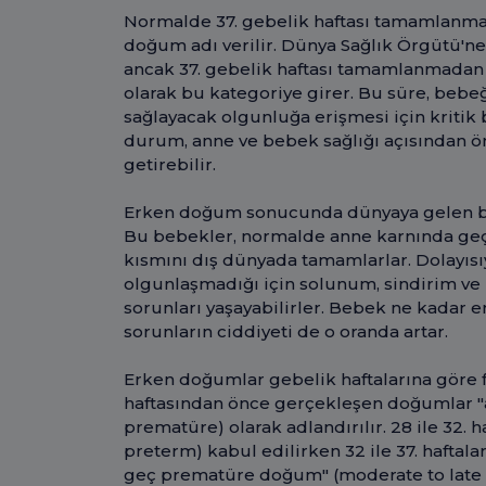
Normalde 37. gebelik haftası tamamlanm
doğum adı verilir. Dünya Sağlık Örgütü'ne
ancak 37. gebelik haftası tamamlanmadan
olarak bu kategoriye girer. Bu süre, beb
sağlayacak olgunluğa erişmesi için kritik 
durum, anne ve bebek sağlığı açısından ön
getirebilir.
Erken doğum sonucunda dünyaya gelen b
Bu bebekler, normalde anne karnında geç
kısmını dış dünyada tamamlarlar. Dolayısı
olgunlaşmadığı için solunum, sindirim ve b
sorunları yaşayabilirler. Bebek ne kadar 
sorunların ciddiyeti de o oranda artar.
Erken doğumlar gebelik haftalarına göre far
haftasından önce gerçekleşen doğumlar "
prematüre) olarak adlandırılır. 28 ile 32. h
preterm) kabul edilirken 32 ile 37. haftala
geç prematüre doğum" (moderate to late 