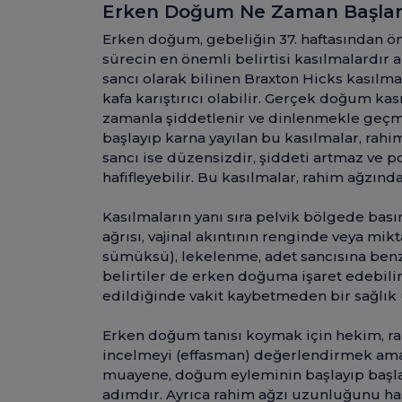
Erken Doğum Ne Zaman Başlar ve 
Erken doğum, gebeliğin 37. haftasından 
sürecin en önemli belirtisi kasılmalardır
sancı olarak bilinen Braxton Hicks kasılma
kafa karıştırıcı olabilir. Gerçek doğum kası
zamanla şiddetlenir ve dinlenmekle geçmez
başlayıp karna yayılan bu kasılmalar, rahim
sancı ise düzensizdir, şiddeti artmaz ve 
hafifleyebilir. Bu kasılmalar, rahim ağzınd
Kasılmaların yanı sıra pelvik bölgede bası
ağrısı, vajinal akıntının renginde veya mikt
sümüksü), lekelenme, adet sancısına benze
belirtiler de erken doğuma işaret edebilir
edildiğinde vakit kaybetmeden bir sağlı
Erken doğum tanısı koymak için hekim, ra
incelmeyi (effasman) değerlendirmek ama
muayene, doğum eyleminin başlayıp başla
adımdır. Ayrıca rahim ağzı uzunluğunu has