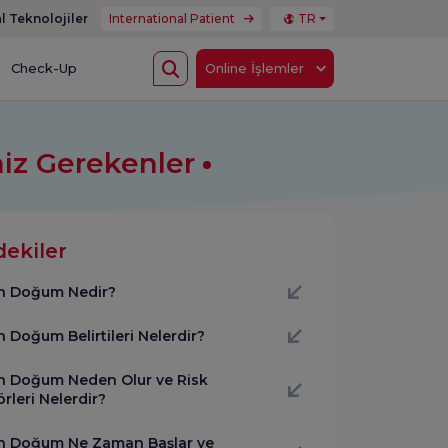
l Teknolojiler
International Patient
TR
Check-Up
Online İşlemler
eniz Gerekenler
dekiler
n Doğum Nedir?
 Doğum Belirtileri Nelerdir?
n Doğum Neden Olur ve Risk
rleri Nelerdir?
n Doğum Ne Zaman Başlar ve