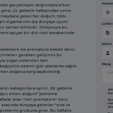
Hastan
adan gerçekleşen doğumlara erken
 göre, 22. gebelik haftasından sonra
 meydana gelen her doğum, tıbbi
eğin organlarının dış dünyaya uyum
Lütfen
bir zaman dilimidir. Dolayısıyla bu
em taşıyan bir dizi riski beraberinde
Adınız
ebeklere ise prematüre bebek denir.
irmeleri gereken gelişimin bir
yla organ sistemleri tam
Mesaj
ağışıklık sistemi gibi alanlarda sağlık
erken doğarsa karşılaşabileceği
klı kategorilere ayrılır. 28. gebelik
6698
aşırı erken doğum" (extreme
haz
aftalar arası "ileri prematüre" (very
Kişi
met
r arasında dünyaya gelenler "orta ve
amaç
preterm) grubuna girer. Bu haftalık