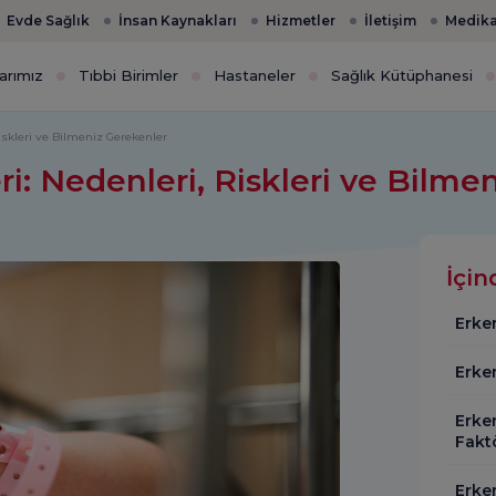
Evde Sağlık
İnsan Kaynakları
Hizmetler
İletişim
Medika
arımız
Tıbbi Birimler
Hastaneler
Sağlık Kütüphanesi
iskleri ve Bilmeniz Gerekenler
i: Nedenleri, Riskleri ve Bilm
İçin
Erke
Erken
Erke
Faktö
Erke