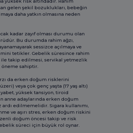
ha yüksek risk altındadır. Rahim
tan gelen şekil bozuklukları, bebeğin
sılmaya daha yatkın olmasına neden
cak kadar zayıf olması durumu olan
törüdür. Bu durumda rahim ağzı,
dayanamayarak sessizce açılmaya ve
ini tetikler. Gebelik süresince rahim
le takip edilmesi, servikal yetmezlik
k öneme sahiptir.
zı da erken doğum risklerini
üzeri) veya çok genç yaşta (17 yaş altı)
yabet, yüksek tansiyon, tiroid
 olan anne adaylarında erken doğum
öz ardı edilmemelidir. Sigara kullanımı,
nme ve aşırı stres, erken doğum riskini
zenli doğum öncesi takip ve risk
gebelik süreci için büyük rol oynar.