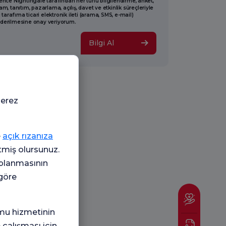
ence Nightingale tarafından her türlü bilgilendirme, anket,
am, tanıtım, pazarlama, açılış, davet ve etkinlik süreçleriyle
li tarafıma ticari elektronik ileti (arama, SMS, e-mail)
derilmesine onay veriyorum.
Bilgi Al
çerez
e
açık rızanıza
etmiş olursunuz.
oplanmasının
 göre
mu hizmetinin
 çalışması için