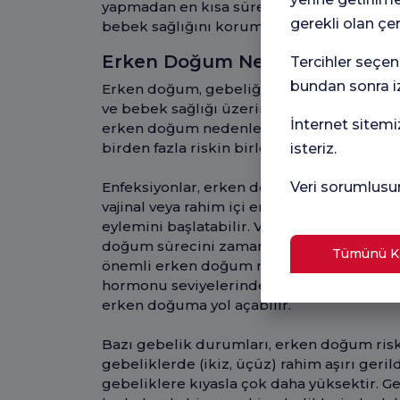
yapmadan en kısa sürede bir sağlık kur
gerekli olan çe
bebek sağlığını korumak için en önemli a
Erken Doğum Neden Olur ve Ris
Tercihler seçen
bundan sonra iz
Erken doğum, gebeliğin 37. haftası tam
ve bebek sağlığı üzerinde ciddi etkileri 
İnternet sitemi
erken doğum nedenleri oldukça çeşitlidir 
birden fazla riskin birleşimiyle ortaya çıka
isteriz.
Veri sorumlusu
Enfeksiyonlar, erken doğumun en bilinen n
vajinal veya rahim içi enfeksiyonlar rahim
eylemini başlatabilir. Vücudun bu enfeksiy
doğum sürecini zamanından önce tetikley
Tümünü Ka
önemli erken doğum nedenleri arasında ye
hormonu seviyelerindeki yetersizlik, rah
erken doğuma yol açabilir.
Bazı gebelik durumları, erken doğum riskl
gebeliklerde (ikiz, üçüz) rahim aşırı geril
gebeliklere kıyasla çok daha yüksektir.