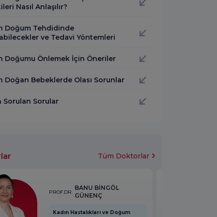
tileri Nasıl Anlaşılır?
n Doğum Tehdidinde
abilecekler ve Tedavi Yöntemleri
n Doğumu Önlemek İçin Öneriler
n Doğan Bebeklerde Olası Sorunlar
a Sorulan Sorular
lar
Tüm Doktorlar
BANU BİNGÖL
PROF.DR.
GÜNENÇ
Kadın Hastalıkları ve Doğum