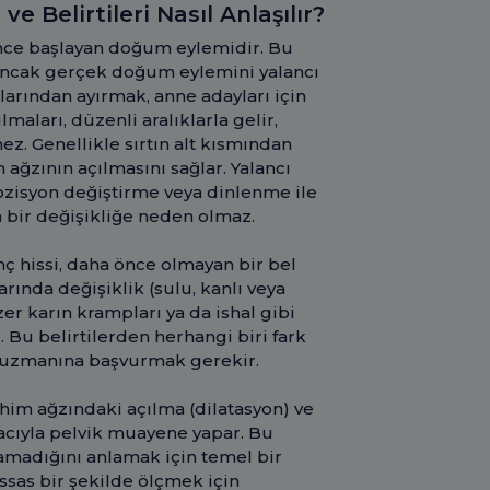
Belirtileri Nasıl Anlaşılır?
önce başlayan doğum eylemidir. Bu
 ancak gerçek doğum eylemini yalancı
larından ayırmak, anne adayları için
lmaları, düzenli aralıklarla gelir,
. Genellikle sırtın alt kısmından
 ağzının açılmasını sağlar. Yalancı
pozisyon değiştirme veya dinlenme ile
a bir değişikliğe neden olmaz.
nç hissi, daha önce olmayan bir bel
arında değişiklik (sulu, kanlı veya
r karın krampları ya da ishal gibi
. Bu belirtilerden herhangi biri fark
k uzmanına başvurmak gerekir.
him ağzındaki açılma (dilatasyon) ve
cıyla pelvik muayene yapar. Bu
madığını anlamak için temel bir
sas bir şekilde ölçmek için