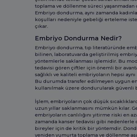
toplama ve döllenme süreci yaşanmadan do
Embriyo dondurma, aynı zamanda kadınları
koşulları nedeniyle gebeliği erteleme ist
çıkar.
Embriyo Dondurma Nedir?
Embriyo dondurma, tıp literatüründe emb
bilinen, laboratuvarda geliştirilmiş embri
yöntemlerle saklanması işlemidir. Bu mod
tedavisi gören çiftler için önemli bir avan
sağlıklı ve kaliteli embriyoların hepsi ayn
Bu durumda transfer edilmeyen uygun em
kullanılmak üzere dondurularak güvenli b
İşlem, embriyoların çok düşük sıcaklıklar
uzun yıllar saklanmasını mümkün kılar. G
embriyoların canlılığını yitirme riski en a
zamanda kanser tedavisi gibi nedenlerle
bireyler için de kritik bir yöntemdir. Do
yeniden yumurta toplama ve döllenme aş