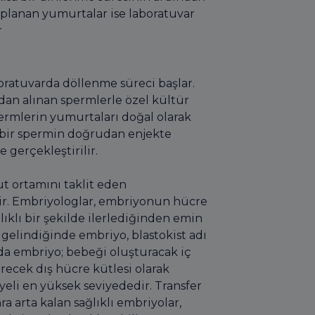
Toplanan yumurtalar ise laboratuvar
r
ratuvarda döllenme süreci başlar.
an alınan spermlerle özel kültür
spermlerin yumurtaları doğal olarak
 bir spermin doğrudan enjekte
 gerçekleştirilir.
t ortamını taklit eden
ilir. Embriyologlar, embriyonun hücre
ıklı bir şekilde ilerlediğinden emin
 gelindiğinde embriyo, blastokist adı
ada embriyo; bebeği oluşturacak iç
recek dış hücre kütlesi olarak
yeli en yüksek seviyededir. Transfer
ra arta kalan sağlıklı embriyolar,