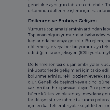
genellikle aynı gün taburcu edilebilir. 
ortamında döllenme işlemi için hazırlanı
Döllenme ve Embriyo Gelişimi
Yumurta toplama işleminin ardından labo
Toplanan olgun yumurtalar, baba adayınd
kaplarında bir araya getirilir. Bu işlem, 
döllemesiyle veya her bir yumurtaya tek
edildiği mikroenjeksiyon (ICSI) yöntemiyle
Döllenme sonrası oluşan embriyolar, vücu
inkübatörlerde gelişimleri için takip ed
bölünmelerini sürekli gözlemleyerek sağl
olur. Genellikle beşinci veya altıncı güne
verilen ileri bir aşamaya ulaşır. Bu aşam
hücre kütlesi ve plasentayı meydana geti
farklılaşmıştır ve rahme tutunma potansi
için en kaliteli embriyolar seçildikten son