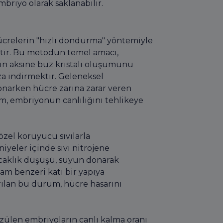
riyo olarak saklanabilir.
ücrelerin "hızlı dondurma" yöntemiyle
ktir. Bu metodun temel amacı,
n aksine buz kristali oluşumunu
za indirmektir. Geleneksel
onarken hücre zarına zarar veren
um, embriyonun canlılığını tehlikeye
özel koruyucu sıvılarla
niyeler içinde sıvı nitrojene
sıcaklık düşüşü, suyun donarak
am benzeri katı bir yapıya
rılan bu durum, hücre hasarını
ülen embriyoların canlı kalma oranı