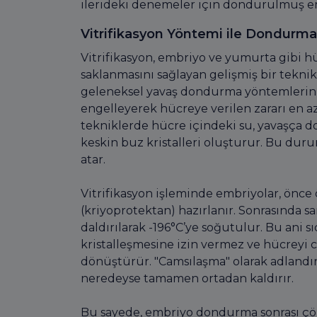
ilerideki denemeler için dondurulmuş emb
Vitrifikasyon Yöntemi ile Dondurma
Vitrifikasyon, embriyo ve yumurta gibi h
saklanmasını sağlayan gelişmiş bir tekni
geleneksel yavaş dondurma yöntemlerini
engelleyerek hücreye verilen zararı en a
tekniklerde hücre içindeki su, yavaşça d
keskin buz kristalleri oluşturur. Bu dur
atar.
Vitrifikasyon işleminde embriyolar, önce 
(kriyoprotektan) hazırlanır. Sonrasında sa
daldırılarak -196°C’ye soğutulur. Bu ani 
kristalleşmesine izin vermez ve hücreyi c
dönüştürür. "Camsılaşma" olarak adlandı
neredeyse tamamen ortadan kaldırır.
Bu sayede, embriyo dondurma sonrası çöz