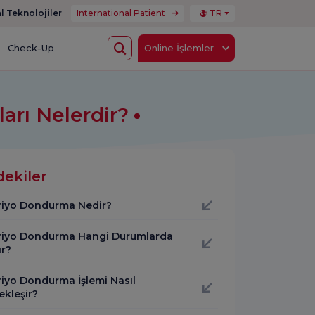
l Teknolojiler
International Patient
TR
Check-Up
Online İşlemler
ları Nelerdir?
dekiler
iyo Dondurma Nedir?
iyo Dondurma Hangi Durumlarda
ır?
iyo Dondurma İşlemi Nasıl
ekleşir?