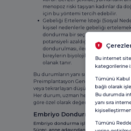
menopoz riski taşıyan kadınlar da do
için bu yöntemi tercih edebilir.
Gebeliği Erteleme İsteği (Sosyal Nede
kişisel nedenlerle gebeliği ertelemek
dondurma bir seçenektir. Kadınlarda 
potansiyeli azaldığı için genç yaşta 
Çerezle
dondurulması, ilerleyen yıllarda gebel
bireylerin biyolojik saat kaygısı olm
Bu internet site
olanak tanır.
kategorilerine
Bu durumların yanı sıra genetik hastalık r
Tümünü Kabul e
Preimplantasyon Genetik Tanı (PGT) sonra
bağlı olarak iş
veya tekrarlayan düşük öyküsü olan hast
Bu durumda inte
Her durum, uzman hekim tarafından hasta
yanı sıra intern
göre özel olarak değerlendirilir.
kişiselleştirme
Embriyo Dondurma İşlemi Nasıl
Tümünü Reddet 
Embriyo dondurma işlemi, birkaç dikkatli 
Süreç, anne adayından yumurtaların topla
yerine getirilm