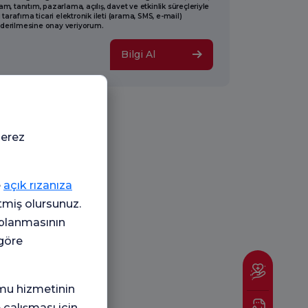
am, tanıtım, pazarlama, açılış, davet ve etkinlik süreçleriyle
li tarafıma ticari elektronik ileti (arama, SMS, e-mail)
derilmesine onay veriyorum.
Bilgi Al
çerez
e
açık rızanıza
etmiş olursunuz.
oplanmasının
 göre
mu hizmetinin
 çalışması için