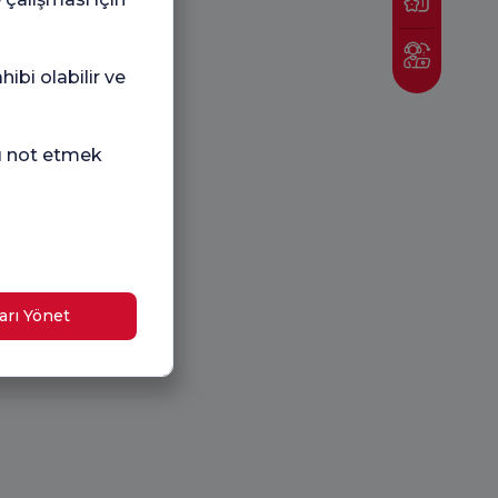
ibi olabilir ve
nı not etmek
arı Yönet