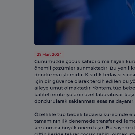
29 Mart 2024
Günümüzde çocuk sahibi olma hayali kuran 
önemli çözümler sunmaktadır. Bu yenilikç
dondurma işlemidir. Kısırlık tedavisi sıra
için bir güvence olarak tercih edilen bu 
aileye umut olmaktadır. Yöntem, tüp bebe
kaliteli embriyoların özel laboratuvar ko
dondurularak saklanması esasına dayanır.
Özellikle tüp bebek tedavisi sürecinde eld
tamamının ilk denemede transfer edile
korunması büyük önem taşır. Bu sayede il
çiftin ileride tekrar çocuk sahibi olmak i