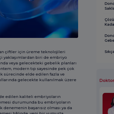
Dond
Sakla
Çözü
Kada
Dond
Gebe
Sıkç
çiftler için üreme teknolojileri
i yaklaşımlardan biri de embriyo
sında veya gelecekteki gebelik planları
yöntem, modern tıp sayesinde pek çok
k sürecinde elde edilen fazla ve
şullarında gelecekte kullanılmak üzere
Doktor
e edilen kaliteli embriyoların
memesi durumunda bu embriyoların
k denemenin başarısız olması ya da
stemesi hâlinde, yeni bir yumurta