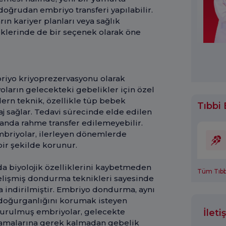
ğrudan embriyo transferi yapılabilir.
n kariyer planları veya sağlık
eklerinde de bir seçenek olarak öne
riyo kriyoprezervasyonu olarak
yoların gelecekteki gebelikler için özel
ern teknik, özellikle tüp bebek
Tıbbi 
taj sağlar. Tedavi sürecinde elde edilen
ı anda rahme transfer edilemeyebilir.
briyolar, ilerleyen dönemlerde
ir şekilde korunur.
da biyolojik özelliklerini kaybetmeden
Tüm Tıbbi
elişmiş dondurma teknikleri sayesinde
za indirilmiştir. Embriyo dondurma, aynı
 doğurganlığını korumak isteyen
ndurulmuş embriyolar, gelecekte
İlet
amalarına gerek kalmadan gebelik