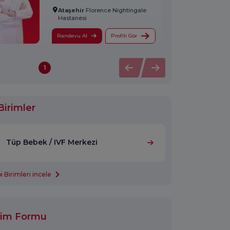
Ataşehir
Florence Nightingale
Hastanesi
Randevu Al
Profili Gör
1
Birimler
Tüp Bebek / IVF Merkezi
 Birimleri incele
işim Formu