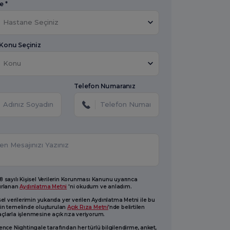
e *
Hastane Seçiniz
 Konu Seçiniz
Konu
Telefon Numaranız
 sayılı Kişisel Verilerin Korunması Kanunu uyarınca
ırlanan
Aydınlatma Metni
'ni okudum ve anladım.
sel verilerimin yukarıda yer verilen Aydınlatma Metni ile bu
in temelinde oluşturulan
Açık Rıza Metni
’nde belirtilen
larla işlenmesine açık rıza veriyorum.
ence Nightingale tarafından her türlü bilgilendirme, anket,