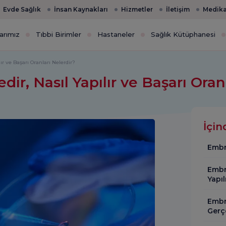
Evde Sağlık
İnsan Kaynakları
Hizmetler
İletişim
Medika
arımız
Tıbbi Birimler
Hastaneler
Sağlık Kütüphanesi
r ve Başarı Oranları Nelerdir?
r, Nasıl Yapılır ve Başarı Oran
İçin
Embr
Embr
Yapıl
Embr
Gerç