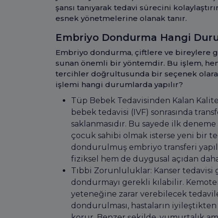
şansı tanıyarak tedavi sürecini kolaylaştırı
esnek yönetmelerine olanak tanır.
Embriyo Dondurma Hangi Durum
Embriyo dondurma, çiftlere ve bireylere 
sunan önemli bir yöntemdir. Bu işlem, hem
tercihler doğrultusunda bir seçenek olar
işlemi hangi durumlarda yapılır?
Tüp Bebek Tedavisinden Kalan Kalitel
bebek tedavisi (IVF) sonrasında trans
saklanmasıdır. Bu sayede ilk deneme ba
çocuk sahibi olmak isterse yeni bir
dondurulmuş embriyo transferi yapıla
fiziksel hem de duygusal açıdan daha
Tıbbi Zorunluluklar: Kanser tedavisi 
dondurmayı gerekli kılabilir. Kemote
yeteneğine zarar verebilecek tedavi
dondurulması, hastaların iyileştikten
korur. Benzer şekilde, yumurtalık am