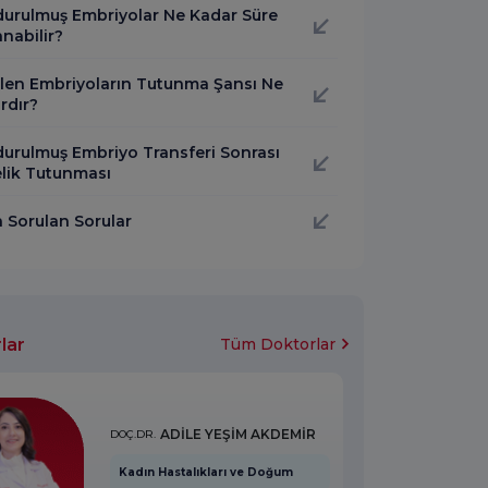
urulmuş Embriyolar Ne Kadar Süre
nabilir?
len Embriyoların Tutunma Şansı Ne
rdır?
urulmuş Embriyo Transferi Sonrası
lik Tutunması
a Sorulan Sorular
lar
Tüm Doktorlar
ADİLE YEŞİM AKDEMİR
DOÇ.DR.
Kadın Hastalıkları ve Doğum