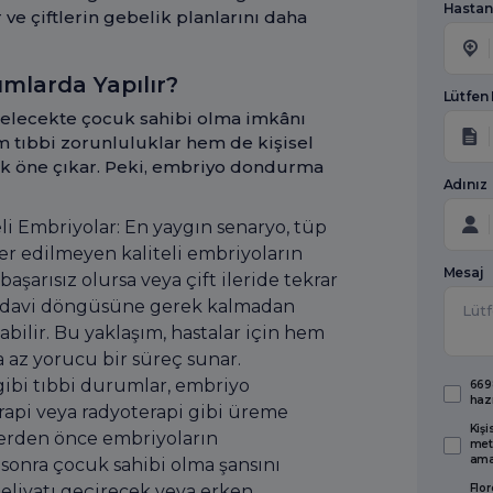
Hastan
r ve çiftlerin gebelik planlarını daha
larda Yapılır?
Lütfen
gelecekte çocuk sahibi olma imkânı
 tıbbi zorunluluklar hem de kişisel
ak öne çıkar. Peki, embriyo dondurma
Adınız
i Embriyolar: En yaygın senaryo, tüp
fer edilmeyen kaliteli embriyoların
Mesaj
şarısız olursa veya çift ileride tekrar
 tedavi döngüsüne gerek kalmadan
bilir. Bu yaklaşım, hastalar için hem
 az yorucu bir süreç sunar.
gibi tıbbi durumlar, embriyo
6698
haz
rapi veya radyoterapi gibi üreme
Kişi
lerden önce embriyoların
met
amaç
 sonra çocuk sahibi olma şansını
Flor
eliyatı geçirecek veya erken