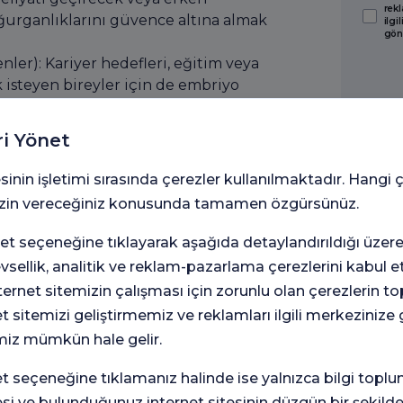
rekl
ğurganlıklarını güvence altına almak
ilgi
gön
nler): Kariyer hedefleri, eğitim veya
 isteyen bireyler için de embriyo
yaş ilerledikçe doğurganlık
oluşturulan embriyoların
ri Yönet
ik şansını artırır. Bu durum,
adan gelecek planlarını yapmalarına
sinin işletimi sırasında çerezler kullanılmaktadır. Hangi 
 izin vereceğiniz konusunda tamamen özgürsünüz.
iski taşıyan çiftlerde
t seçeneğine tıklayarak aşağıda detaylandırıldığı üzer
sı sağlıklı embriyoların saklanması
levsellik, analitik ve reklam-pazarlama çerezlerini kabul 
alarda da bu yönteme başvurulabilir.
rnet sitemizin çalışması için zorunlu olan çerezlerin t
nın tıbbi geçmişine ve ihtiyaçlarına
et sitemizi geliştirmemiz ve reklamları ilgili merkezinize
miz mümkün hale gelir.
 Gerçekleşir?
seçeneğine tıklamanız halinde ise yalnızca bilgi toplu
adımdan oluşan planlı bir süreçtir.
nmasıyla başlar. Ardından bu
esi ve bulunduğunuz internet sitesinin düzgün bir şekilde