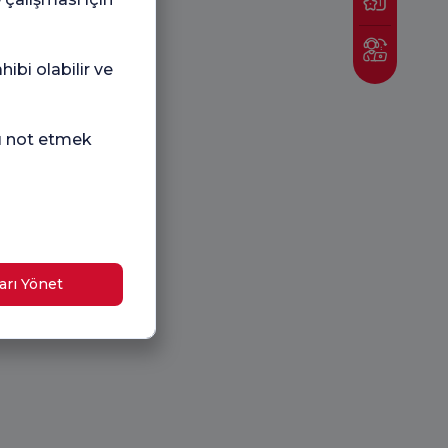
ibi olabilir ve
nı not etmek
arı Yönet