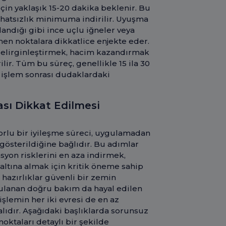
çin yaklaşık 15-20 dakika beklenir. Bu
ahatsızlık minimuma indirilir. Uyuşma
andığı gibi ince uçlu iğneler veya
en noktalara dikkatlice enjekte eder.
belirginleştirmek, hacim kazandırmak
lir. Tüm bu süreç, genellikle 15 ila 30
 işlem sonrası dudaklardaki
sı Dikkat Edilmesi
orlu bir iyileşme süreci, uygulamadan
gösterildiğine bağlıdır. Bu adımlar
asyon risklerini en aza indirmek,
 altına almak için kritik öneme sahip
hazırlıklar güvenli bir zemin
ulanan doğru bakım da hayal edilen
lemin her iki evresi de en az
lıdır. Aşağıdaki başlıklarda sorunsuz
oktaları detaylı bir şekilde