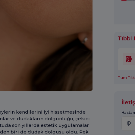
Tıbbi 
Tüm Tıbbi
İlet
ylerin kendilerini iyi hissetmesinde
Hastan
anlar ve dudakların dolgunluğu, çekici
ltuda son yıllarda estetik uygulamalar
erden biri de dudak dolgusu oldu. Pek