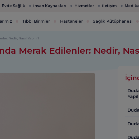
Evde Sağlık
İnsan Kaynakları
Hizmetler
İletişim
Medika
arımız
Tıbbi Birimler
Hastaneler
Sağlık Kütüphanesi
er: Nedir, Nasıl Yapılır?
a Merak Edilenler: Nedir, Nası
İçin
Duda
Yapıl
Duda
Duda
Duda