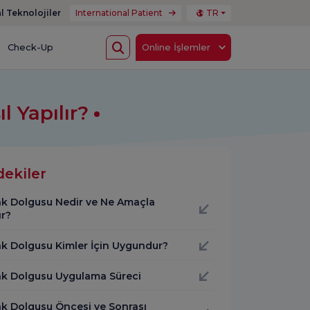
l Teknolojiler
International Patient
TR
Check-Up
Online İşlemler
l Yapılır?
dekiler
k Dolgusu Nedir ve Ne Amaçla
ır?
k Dolgusu Kimler İçin Uygundur?
k Dolgusu Uygulama Süreci
k Dolgusu Öncesi ve Sonrası