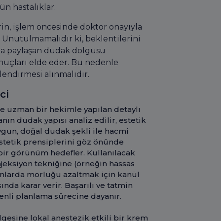
n hastalıklar.
erin, işlem öncesinde doktor onayıyla
r. Unutulmamalıdır ki, beklentilerini
kça paylaşan dudak dolgusu
onuçları elde eder. Bu nedenle
endirmesi alınmalıdır.
ci
e uzman bir hekimle yapılan detaylı
nın dudak yapısı analiz edilir, estetik
uygun, doğal dudak şekli ile hacmi
 estetik prensiplerini göz önünde
bir görünüm hedefler. Kullanılacak
jeksiyon tekniğine (örneğin hassas
lanlarda morluğu azaltmak için kanül
nda karar verir. Başarılı ve tatmin
enli planlama sürecine dayanır.
gesine lokal anestezik etkili bir krem