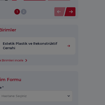
1
2
Birimler
Estetik Plastik ve Rekonstrüktif
Cerrahi
 Birimleri incele
işim Formu
e *
Hastane Seçiniz