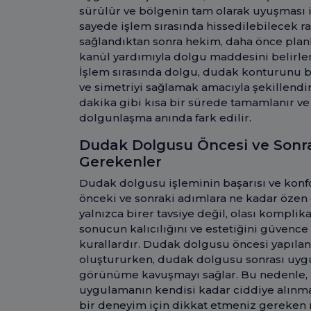
sürülür ve bölgenin tam olarak uyuşması i
sayede işlem sırasında hissedilebilecek r
sağlandıktan sonra hekim, daha önce planl
kanül yardımıyla dolgu maddesini belirlen
İşlem sırasında dolgu, dudak konturunu 
ve simetriyi sağlamak amacıyla şekillendiri
dakika gibi kısa bir sürede tamamlanır ve
dolgunlaşma anında fark edilir.
Dudak Dolgusu Öncesi ve Sonra
Gerekenler
Dudak dolgusu işleminin başarısı ve konf
önceki ve sonraki adımlara ne kadar özen 
yalnızca birer tavsiye değil, olası komplik
sonucun kalıcılığını ve estetiğini güvence
kurallardır. Dudak dolgusu öncesi yapılan 
oluştururken, dudak dolgusu sonrası uyg
görünüme kavuşmayı sağlar. Bu nedenle, iş
uygulamanın kendisi kadar ciddiye alınma
bir deneyim için dikkat etmeniz gereken n