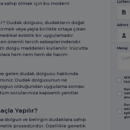
Lütfen
ara sahip olmak için bu modern
ir? Dudak dolgusu, dudakların doğal
Adınız
irmek veya yaşla birlikte ortaya çıkan
medikal estetik bir uygulamadır.
, en önemli tercih sebeplerindendir.
lı dolgu maddeleri kullanılır. Vücutta
Mesaj
aklara hem nem hem de hacim
line gelen dudak dolgusu hakkında
6698
lirsiniz. Dudak dolgusunun ne
haz
n uygun olduğundan uygulama sonrası
Kişi
tüm sorularınıza kapsamlı yanıtlar
met
amaç
Flor
çla Yapılır?
rekl
ilgi
gön
a dolgun ve belirgin dudaklara sahip
metik prosedürdür. Özellikle genetik