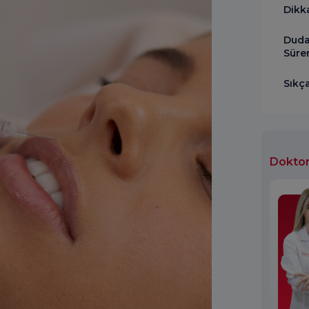
Dikk
Duda
Süre
Sıkç
Doktor