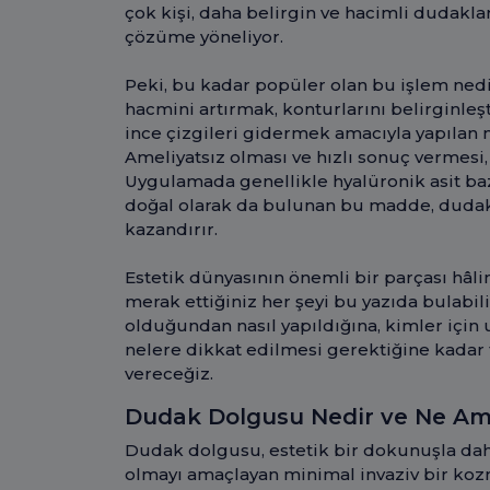
çok kişi, daha belirgin ve hacimli dudakl
çözüme yöneliyor.
Peki, bu kadar popüler olan bu işlem ned
hacmini artırmak, konturlarını belirginleşt
ince çizgileri gidermek amacıyla yapılan 
Ameliyatsız olması ve hızlı sonuç vermesi
Uygulamada genellikle hyalüronik asit baz
doğal olarak da bulunan bu madde, dud
kazandırır.
Estetik dünyasının önemli bir parçası hâ
merak ettiğiniz her şeyi bu yazıda bulabi
olduğundan nasıl yapıldığına, kimler içi
nelere dikkat edilmesi gerektiğine kadar 
vereceğiz.
Dudak Dolgusu Nedir ve Ne Ama
Dudak dolgusu, estetik bir dokunuşla dah
olmayı amaçlayan minimal invaziv bir koz