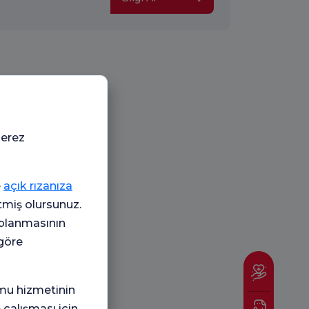
çerez
e
açık rızanıza
etmiş olursunuz.
oplanmasının
 göre
mu hizmetinin
 çalışması için