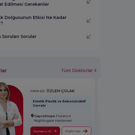
at Edilmesi Gerekenler
k Dolgusunun Etkisi Ne Kadar
r?
a Sorulan Sorular
lar
Tüm Doktorlar
ÖZLEM ÇOLAK
PROF.DR.
Estetik Plastik ve Rekonstrüktif
Cerrahi
Gayrettepe
Florence
Nightingale Hastanesi
Randevu Al
Profili Gör