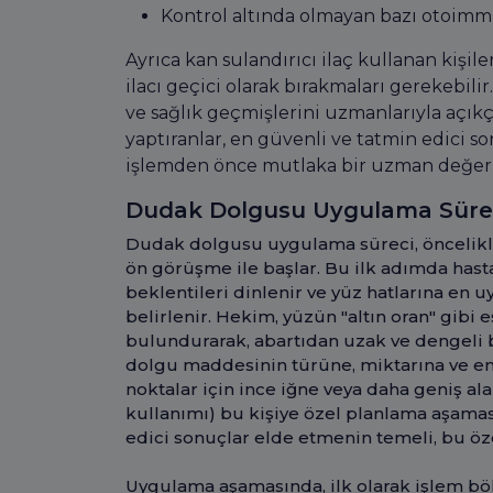
Kontrol altında olmayan bazı otoimmü
Ayrıca kan sulandırıcı ilaç kullanan kişil
ilacı geçici olarak bırakmaları gerekebili
ve sağlık geçmişlerini uzmanlarıyla açı
yaptıranlar, en güvenli ve tatmin edici s
işlemden önce mutlaka bir uzman değerl
Dudak Dolgusu Uygulama Süre
Dudak dolgusu uygulama süreci, öncelikl
ön görüşme ile başlar. Bu ilk adımda hasta
beklentileri dinlenir ve yüz hatlarına en 
belirlenir. Hekim, yüzün "altın oran" gibi
bulundurarak, abartıdan uzak ve dengeli 
dolgu maddesinin türüne, miktarına ve en
noktalar için ince iğne veya daha geniş a
kullanımı) bu kişiye özel planlama aşaması
edici sonuçlar elde etmenin temeli, bu öz
Uygulama aşamasında, ilk olarak işlem böl