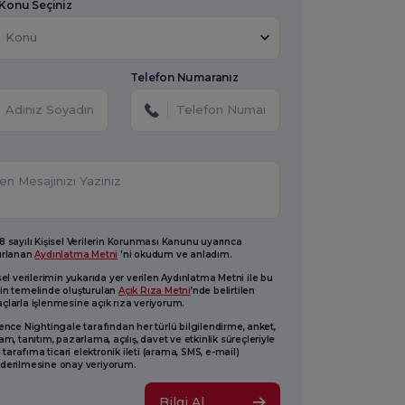
 Konu Seçiniz
Konu
Telefon Numaranız
 sayılı Kişisel Verilerin Korunması Kanunu uyarınca
ırlanan
Aydınlatma Metni
'ni okudum ve anladım.
sel verilerimin yukarıda yer verilen Aydınlatma Metni ile bu
in temelinde oluşturulan
Açık Rıza Metni
’nde belirtilen
larla işlenmesine açık rıza veriyorum.
ence Nightingale tarafından her türlü bilgilendirme, anket,
am, tanıtım, pazarlama, açılış, davet ve etkinlik süreçleriyle
li tarafıma ticari elektronik ileti (arama, SMS, e-mail)
derilmesine onay veriyorum.
Bilgi Al