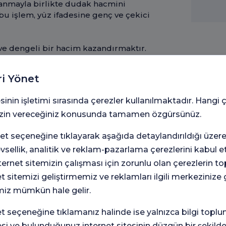
lanmayla birlikte dudak hacmini
 bu işlem, yüz ifadesine genç ve çekici
ve dengeli bir hacim kazandırmaktır.
dudaklara istenen dolgunluğu geri
lirginleştirmektir. Belirgin olmayan
ri Yönet
in ve estetik bir görünüme kavuşur.
 taraf arasındaki orantısızlığı düzeltmek
sinin işletimi sırasında çerezler kullanılmaktadır. Hangi 
Bu sayede dudak dolgusu, yüzün genel
 izin vereceğiniz konusunda tamamen özgürsünüz.
t seçeneğine tıklayarak aşağıda detaylandırıldığı üzer
n madde hyaluronik asittir.
doğal olarak bulunan bu maddenin
levsellik, analitik ve reklam-pazarlama çerezlerini kabul 
üksek su tutma kapasitesi sayesinde
rnet sitemizin çalışması için zorunlu olan çerezlerin t
sağlar hem de nemi artırarak
et sitemizi geliştirmemiz ve reklamları ilgili merkezinize
manın hyaluronik asit dudak dolgusu
miz mümkün hale gelir.
ından zamanla emilebilmesi, alerjik
rın doğal bir his bırakmasıdır.
seçeneğine tıklamanız halinde ise yalnızca bilgi toplu
 hyaluronik asit dudak dolgusu,
lere esneklik sunar; sonuçlar zamanla
esi ve bulunduğunuz internet sitesinin düzgün bir şekilde