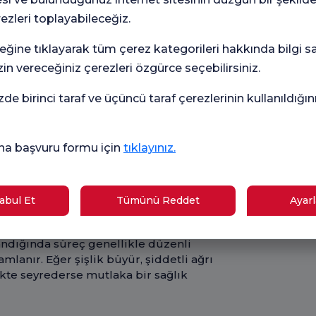
anabilecek Yöntemler
rezleri toplayabileceğiz.
enellikle evde uygulanabilecek basit
ıban nasıl geçer ve evde hangi adımlar
eğine tıklayarak tüm çerez kategorileri hakkında bilgi sah
i sıcak kompres uygulamak. Sıcak
in vereceğiniz çerezleri özgürce seçebilirsiniz.
n yüzeye çıkmasına yardımcı olarak
 Bu uygulama, aynı zamanda bölgedeki
zde birinci taraf ve üçüncü taraf çerezlerinin kullanıldığı
dırır ve ağrıyı hafifletir.
bez veya pamuklu bir havlu sıcak suyla
na başvuru formu için
tıklayınız.
uyu sıkıldıktan sonra çıbanın üzerine
kadar bekletilmelidir. Bu işlem,
çılmasına yardımcı olur. Ancak burada
çıbanın asla sıkılmaması veya
bul Et
Tümünü Reddet
Ayarl
mak, enfeksiyonun daha derin dokulara
açabilir. Ayrıca, bu durum kalıcı yara
landığında süreç genellikle düzenli
lanır. Eğer şişlik büyür, şiddetli ağrı
likte seyrederse mutlaka bir sağlık