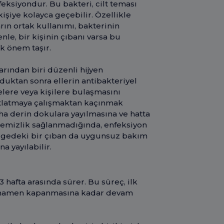
eksiyondur. Bu bakteri, cilt teması
kişiye kolayca geçebilir. Özellikle
ların ortak kullanımı, bakterinin
nle, bir kişinin çıbanı varsa bu
ik önem taşır.
arından biri düzenli hijyen
uktan sonra ellerin antibakteriyel
lere veya kişilere bulaşmasını
patlatmaya çalışmaktan kaçınmak
ha derin dokulara yayılmasına ve hatta
i temizlik sağlanmadığında, enfeksiyon
bölgedeki bir çıban da uygunsuz bakım
a yayılabilir.
 3 hafta arasında sürer. Bu süreç, ilk
 tamamen kapanmasına kadar devam