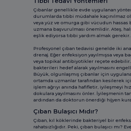
Tıbbi Tedavi Yöntemleri
Çıbanlar genellikle evde uygulanan yönte
durumlarda tıbbi müdahale kaçınılmaz olur
veya yüz ve omurga gibi vücudun hassas b
uzmana başvurulması önemlidir. Ateş, halsi
eşlik ediyorsa tıbbi yardım almak gerekir.
Profesyonel çıban tedavisi genelde iki ana 
drenaj. Eğer enfeksiyon yayılmışsa veya bağ
veya topikal antibiyotikler reçete edebilir
bakterileri hedef alarak yayılmasını engell
Büyük, olgunlaşmış çıbanlar için uygulanan
ortamda uzmanlar tarafından kesilerek için
işlem ağrıyı anında hafifletir, iyileşmeyi 
dokulara yayılmasını önler. İyileşmenin ta
ardından da doktorun önerdiği hijyen kur
Çıban Bulaşıcı Mıdır?
Çıban, kıl köklerinde bakteriyel bir enfeksi
rahatsızlığıdır. Peki, çıban bulaşıcı mı? Ev