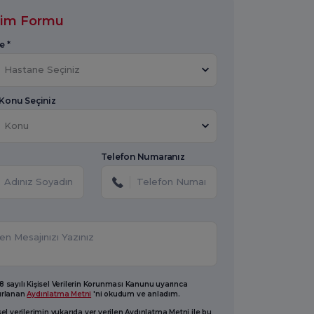
işim Formu
e *
Hastane Seçiniz
 Konu Seçiniz
Konu
Telefon Numaranız
 sayılı Kişisel Verilerin Korunması Kanunu uyarınca
ırlanan
Aydınlatma Metni
'ni okudum ve anladım.
sel verilerimin yukarıda yer verilen Aydınlatma Metni ile bu