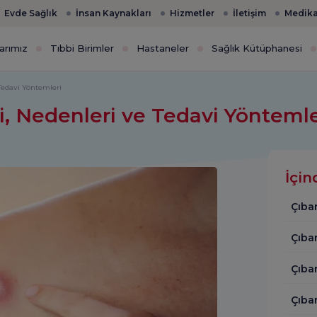
Evde Sağlık
İnsan Kaynakları
Hizmetler
İletişim
Medika
arımız
Tıbbi Birimler
Hastaneler
Sağlık Kütüphanesi
 Tedavi Yöntemleri
ri, Nedenleri ve Tedavi Yönteml
İçin
Çıba
Çıba
Çıban
Çıban