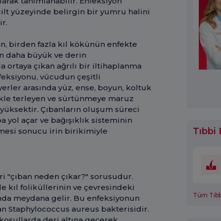
olarak tanımlanabilir. Enfeksiyon
 cilt yüzeyinde belirgin bir yumru halini
ir.
en, birden fazla kıl kökünün enfekte
n daha büyük ve derin
a ortaya çıkan ağrılı bir iltihaplanma
nfeksiyonu, vücudun çeşitli
yerler arasında yüz, ense, boyun, koltuk
ellikle terleyen ve sürtünmeye maruz
yüksektir. Çıbanların oluşum süreci
ba yol açar ve bağışıklık sisteminin
Tıbbi 
esi sonucu irin birikimiyle
ri "çıban neden çıkar?" sorusudur.
le kıl foliküllerinin ve çevresindeki
Tüm Tıbbi
nda meydana gelir. Bu enfeksiyonun
an Staphylococcus aureus bakterisidir.
 koşullarda deri altına geçerek