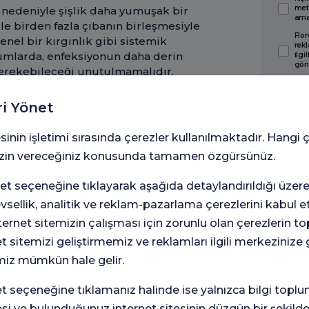
met
n nedeniyle şişlik daha yumuşak bir
amaç
e birden fazla çıbanın birleşmesiyle
Flor
enel bir kırgınlık gibi sistemik
rekl
rumlarda, enfeksiyonun daha derin
ilgi
gön
gerekebileceği unutulmamalıdır.
ıntı da sıkça karşılaşılan durumlar
yıf olan kişilerde veya diyabet gibi
ri Yönet
daha şiddetli seyredebilir. Bu nedenle,
ale enfeksiyonun yayılmasını önlemek
sinin işletimi sırasında çerezler kullanılmaktadır. Hangi 
 izin vereceğiniz konusunda tamamen özgürsünüz.
t seçeneğine tıklayarak aşağıda detaylandırıldığı üzer
 edilebilen cilt enfeksiyonlarıdır.
levsellik, analitik ve reklam-pazarlama çerezlerini kabul 
eksiyonlara yol açabilir. Özellikle
rnet sitemizin çalışması için zorunlu olan çerezlerin t
lerde çıkan çıbanlar daha tehlikeli
ken, karbunkül adı verilen büyük ve
et sitemizi geliştirmemiz ve reklamları ilgili merkezinize
aşır. Özellikle yüz üçgeni olarak
miz mümkün hale gelir.
çıkan çıbanlarda enfeksiyonun beyne
seçeneğine tıklamanız halinde ise yalnızca bilgi toplu
esi ve bulunduğunuz internet sitesinin düzgün bir şekilde