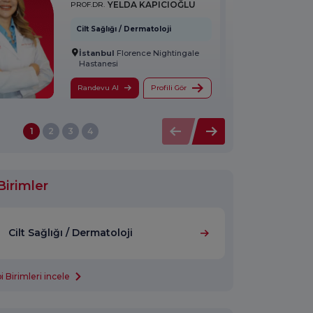
YELDA KAPICIOĞLU
PROF.DR.
Cilt Sağlığı / Dermatoloji
İstanbul
Florence Nightingale
Hastanesi
Randevu Al
Profili Gör
1
2
3
4
Birimler
Cilt Sağlığı / Dermatoloji
 Birimleri incele