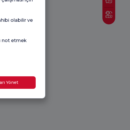
ibi olabilir ve
nı not etmek
arı Yönet