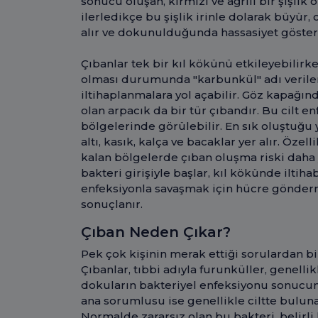
sonucu oluşan, kırmızı ve ağrılı bir şişlik 
ilerledikçe bu şişlik irinle dolarak büyür,
alır ve dokunulduğunda hassasiyet göster
Çıbanlar tek bir kıl kökünü etkileyebilirk
olması durumunda "karbunkül" adı verile
iltihaplanmalara yol açabilir. Göz kapağınd
olan arpacık da bir tür çıbandır. Bu cilt e
bölgelerinde görülebilir. En sık oluştuğu 
altı, kasık, kalça ve bacaklar yer alır. Öz
kalan bölgelerde çıban oluşma riski daha 
bakteri girişiyle başlar, kıl kökünde iltiha
enfeksiyonla savaşmak için hücre gönderm
sonuçlanır.
Çıban Neden Çıkar?
Pek çok kişinin merak ettiği sorulardan bi
Çıbanlar, tıbbi adıyla furunküller, genellik
dokuların bakteriyel enfeksiyonu sonucu
ana sorumlusu ise genellikle ciltte bulun
Normalde zararsız olan bu bakteri, belirli