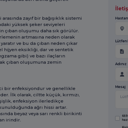
İlet
arasında zayıf bir bağışıklık sistemi
Hastan
ndaki yüksek şeker seviyeleri
in çıban oluşumu daha sık görülür.
terlemenin artmasına neden olarak
Lütfen
 yaratır ve bu da çıban neden çıkar
l hijyen eksikliği, dar ve sentetik
(egzama gibi) ve bazı ilaçların
tarak çıban oluşumuna zemin
Adınız
Mesaj
ci bir enfeksiyondur ve genellikle
der. İlk olarak, ciltte küçük, kırmızı,
 şişlik, enfeksiyon ilerledikçe
kunulduğunda ağrı hissi artar.
ında beyaz veya sarı renkli birikinti
6698
an irindir.
haz
Kişi