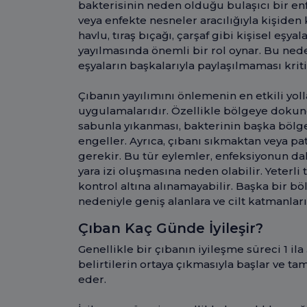
bakterisinin neden olduğu bulaşıcı bir enf
veya enfekte nesneler aracılığıyla kişiden 
havlu, tıraş bıçağı, çarşaf gibi kişisel eşya
yayılmasında önemli bir rol oynar. Bu nede
eşyaların başkalarıyla paylaşılmaması krit
Çıbanın yayılımını önlemenin en etkili yoll
uygulamalarıdır. Özellikle bölgeye dokund
sabunla yıkanması, bakterinin başka bölge
engeller. Ayrıca, çıbanı sıkmaktan veya 
gerekir. Bu tür eylemler, enfeksiyonun da
yara izi oluşmasına neden olabilir. Yeterl
kontrol altına alınamayabilir. Başka bir 
nedeniyle geniş alanlara ve cilt katmanların
Çıban Kaç Günde İyileşir?
Genellikle bir çıbanın iyileşme süreci 1 ila
belirtilerin ortaya çıkmasıyla başlar ve
eder.