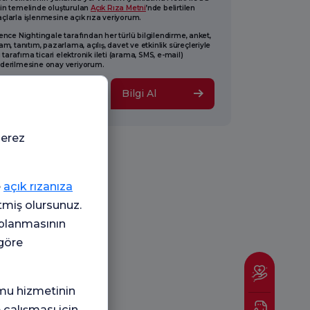
in temelinde oluşturulan
Açık Rıza Metni
’nde belirtilen
larla işlenmesine açık rıza veriyorum.
ence Nightingale tarafından her türlü bilgilendirme, anket,
am, tanıtım, pazarlama, açılış, davet ve etkinlik süreçleriyle
li tarafıma ticari elektronik ileti (arama, SMS, e-mail)
derilmesine onay veriyorum.
Bilgi Al
çerez
e
açık rızanıza
etmiş olursunuz.
oplanmasının
 göre
mu hizmetinin
 çalışması için