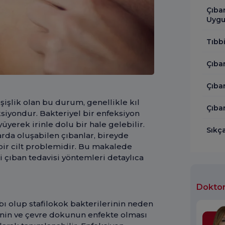
Çıba
Uygu
Tıbb
Çıban
Çıban
r şişlik olan bu durum, genellikle kıl
Çıba
siyondur. Bakteriyel bir enfeksiyon
yerek irinle dolu bir hale gelebilir.
Sıkç
arda oluşabilen çıbanlar, bireyde
 bir cilt problemidir. Bu makalede
li çıban tedavisi yöntemleri detaylıca
Doktor
habı olup stafilokok bakterilerinin neden
rinin ve çevre dokunun enfekte olması