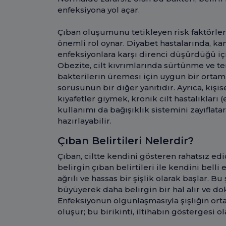
enfeksiyona yol açar.
Çıban oluşumunu tetikleyen risk faktörleri 
önemli rol oynar. Diyabet hastalarında, ka
enfeksiyonlara karşı direnci düşürdüğü iç
Obezite, cilt kıvrımlarında sürtünme ve 
bakterilerin üremesi için uygun bir ortam
sorusunun bir diğer yanıtıdır. Ayrıca, kişise
kıyafetler giymek, kronik cilt hastalıkları 
kullanımı da bağışıklık sistemini zayıfla
hazırlayabilir.
Çıban Belirtileri Nelerdir?
Çıban, ciltte kendini gösteren rahatsız edi
belirgin çıban belirtileri ile kendini belli e
ağrılı ve hassas bir şişlik olarak başlar. Bu
büyüyerek daha belirgin bir hal alır ve do
Enfeksiyonun olgunlaşmasıyla şişliğin ortas
oluşur; bu birikinti, iltihabın göstergesi ol