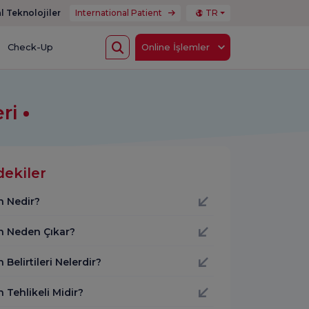
l Teknolojiler
International Patient
TR
Check-Up
Online İşlemler
eri
dekiler
n Nedir?
n Neden Çıkar?
 Belirtileri Nelerdir?
 Tehlikeli Midir?