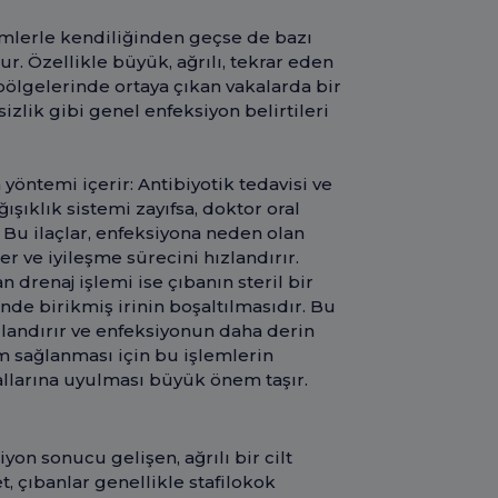
mlerle kendiliğinden geçse de bazı
. Özellikle büyük, ağrılı, tekrar eden
ölgelerinde ortaya çıkan vakalarda bir
zlik gibi genel enfeksiyon belirtileri
yöntemi içerir: Antibiyotik tedavisi ve
ışıklık sistemi zayıfsa, doktor oral
. Bu ilaçlar, enfeksiyona neden olan
er ve iyileşme sürecini hızlandırır.
 drenaj işlemi ise çıbanın steril bir
de birikmiş irinin boşaltılmasıdır. Bu
hızlandırır ve enfeksiyonun daha derin
m sağlanması için bu işlemlerin
allarına uyulması büyük önem taşır.
yon sonucu gelişen, ağrılı bir cilt
et, çıbanlar genellikle stafilokok