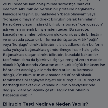
ve bu nedenle kan dolaşımında serbestçe hareket
edemez. Albümin adı verilen bir proteine bağlanarak
karaciğere taşınır. Bu haldeyken "bağlı olmayan" veya
"konjuge olmayan" indirekt bilirubin olarak tanımlanır.
Karaciğere ulaşan indirekt bilirubin, burada "konjugasyon"
adı verilen önemli bir işlemden geçer. Bu süreçte,
karaciğer enzimleri bilirubini glukuronik asit ile birleştirir
ve onu suda çözünür bir forma dönüştürür. Artık "bağlı"
veya "konjuge" direkt bilirubin olarak adlandırılan bu form,
safra yoluyla bağırsaklara gönderilmeye hazır hale gelir.
Bağırsaklara ulaşan direkt bilirubin, buradaki bakteriler
tarafından daha da işlenir ve dışkıya rengini veren madde
olarak büyük oranda vücuttan atılır. Çok küçük bir kısmı ise
böbrekler aracılığıyla idrarla dışarı atılır. Bu karmaşık
döngü, vücudumuzun atık maddeleri düzenli olarak
temizlemesini sağlayan hayati bir süreçtir. Bu süreçteki
herhangi bir aksaklık, kandaki bilirubin seviyelerinde
değişikliklere yol açarak çeşitli sağlık sorunlarının
habercisi olabilir.
Bilirubin Testi Nedir ve Neden Yapılır?