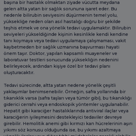
başına bir hastalık olmaktan ziyade vücutta meydana
gelen altta yatan bir sağlık sorununa işaret eder. Bu
nedenle bilirubin seviyesini düşürmenin temel yolu,
yüksekliğe neden olan asıl hastalığı doğru bir şekilde
teşhis etmek ve ona yönelik tedavi uygulamaktır. Bilirubin
seviyeleri yükseldiğinde kişinin kesinlikle kendi kendine
tanı koymaya veya tedavi uygulamaya çalışmaması, vakit
kaybetmeden bir sağlık uzmanına başvurması hayati
önem taşır. Doktor, yapılan kapsamlı muayeneler ve
laboratuvar testleri sonucunda yüksekliğin nedenini
belirleyecek, ardından kişiye özel bir tedavi planı
oluşturacaktır.
Tedavi sürecinde, altta yatan nedene yönelik çeşitli
yaklaşımlar benimsenebilir. Örneğin, safra yollarında bir
tıkanıklık varsa (safra taşları veya tümör gibi), bu tıkanıklığı
giderici cerrahi veya endoskopik yöntemler uygulanabilir.
Hepatit gibi karaciğer hastalıklarında antiviral ilaçlar veya
karaciğerin iyileşmesini destekleyici tedaviler devreye
girebilir. Hemolitik anemi gibi kırmızı kan hücrelerinin aşırı
yıkımı söz konusu olduğunda ise, bu yıkımı azaltmaya