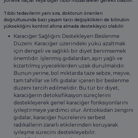
yönelik ilaçlar veya diğer tıbbi müdahaleler gerekli olabilir.
Tıbbi tedavilerin yanı sıra, doktorun önerileri
doğrultusunda bazı yaşam tarzı değişiklikleri de bilirubin
yüksekliğini kontrol altına almada destekleyici olabilir:
Karaciğer Sağlığını Destekleyen Beslenme
Düzeni: Karaciğer üzerindeki yükü azaltmak
için dengeli ve sağlıklı bir diyet benimsemek
önemlidir. İşlenmiş gıdalardan, aşırı yağlı ve
kızartılmış yiyeceklerden uzak durulmalıdır.
Bunun yerine, bol miktarda taze sebze, meyve,
tam tahıllar ve lifli gıdalar içeren bir beslenme
düzeni tercih edilmelidir. Bu tür bir diyet,
karaciğerin detoksifikasyon süreçlerini
destekleyerek genel karaciğer fonksiyonlarını
iyileştirmeye yardımcı olur. Antioksidan zengini
gıdalar, karaciğer hücrelerini serbest
radikallerin zararlı etkilerinden koruyarak
iyileşme sürecini destekleyebilir.