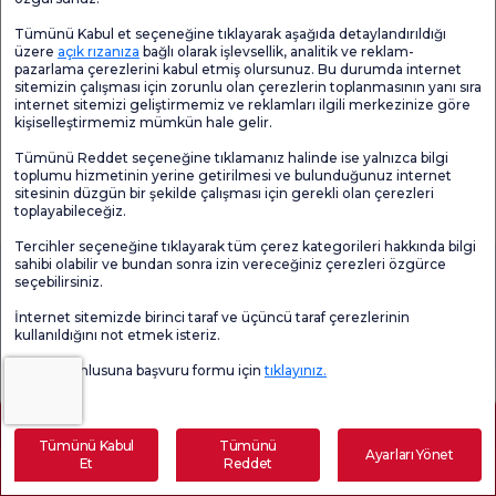
6698 sayılı Kişisel Verilerin Korunması Kanunu uyarınca
Tümünü Kabul et seçeneğine tıklayarak aşağıda detaylandırıldığı
hazırlanan
Aydınlatma Metni
'ni okudum ve anladım.
üzere
açık rızanıza
bağlı olarak işlevsellik, analitik ve reklam-
Kişisel verilerimin yukarıda yer verilen Aydınlatma Metni ile bu metin
pazarlama çerezlerini kabul etmiş olursunuz. Bu durumda internet
temelinde oluşturulan
Açık Rıza Metni
’nde belirtilen amaçlarla
sitemizin çalışması için zorunlu olan çerezlerin toplanmasının yanı sıra
işlenmesine açık rıza veriyorum.
internet sitemizi geliştirmemiz ve reklamları ilgili merkezinize göre
Florence Nightingale tarafından her türlü bilgilendirme, anket, reklam,
kişiselleştirmemiz mümkün hale gelir.
tanıtım, pazarlama, açılış, davet ve etkinlik süreçleriyle ilgili tarafıma ticari
elektronik ileti (arama, SMS, e-mail) gönderilmesine onay veriyorum.
Tümünü Reddet seçeneğine tıklamanız halinde ise yalnızca bilgi
toplumu hizmetinin yerine getirilmesi ve bulunduğunuz internet
Bilgi Al
sitesinin düzgün bir şekilde çalışması için gerekli olan çerezleri
toplayabileceğiz.
Tercihler seçeneğine tıklayarak tüm çerez kategorileri hakkında bilgi
sahibi olabilir ve bundan sonra izin vereceğiniz çerezleri özgürce
Evde Sağlık
Doğum Paketi
Gebelik Okulu
seçebilirsiniz.
İnternet sitemizde birinci taraf ve üçüncü taraf çerezlerinin
Checkup Paketleri
Medikal Teknolojiler
kullanıldığını not etmek isteriz.
Veri sorumlusuna başvuru formu için
tıklayınız.
Lokasyonlar
İçindekiler
Güncel Sağlık
Tümünü Kabul
Tümünü
Ayarları Yönet
Et
Reddet
Bilirubin Nedir?
Randevu Alın
E-Sonuç
Sizi Arayalım
Tıbbi Birimler