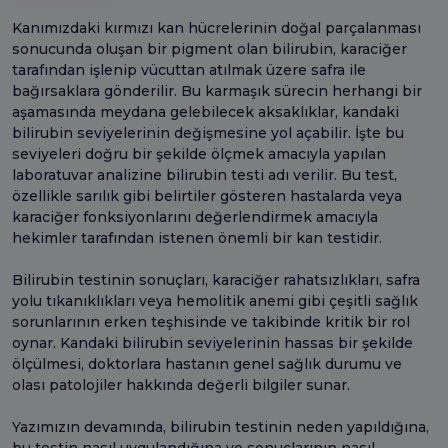
Kanımızdaki kırmızı kan hücrelerinin doğal parçalanması
sonucunda oluşan bir pigment olan bilirubin, karaciğer
tarafından işlenip vücuttan atılmak üzere safra ile
bağırsaklara gönderilir. Bu karmaşık sürecin herhangi bir
aşamasında meydana gelebilecek aksaklıklar, kandaki
bilirubin seviyelerinin değişmesine yol açabilir. İşte bu
seviyeleri doğru bir şekilde ölçmek amacıyla yapılan
laboratuvar analizine bilirubin testi adı verilir. Bu test,
özellikle sarılık gibi belirtiler gösteren hastalarda veya
karaciğer fonksiyonlarını değerlendirmek amacıyla
hekimler tarafından istenen önemli bir kan testidir.
Bilirubin testinin sonuçları, karaciğer rahatsızlıkları, safra
yolu tıkanıklıkları veya hemolitik anemi gibi çeşitli sağlık
sorunlarının erken teşhisinde ve takibinde kritik bir rol
oynar. Kandaki bilirubin seviyelerinin hassas bir şekilde
ölçülmesi, doktorlara hastanın genel sağlık durumu ve
olası patolojiler hakkında değerli bilgiler sunar.
Yazımızın devamında, bilirubin testinin neden yapıldığına,
bu testin nasıl uygulandığına ve sonuçlarının nasıl