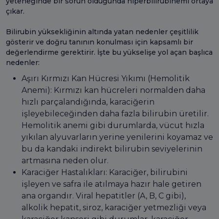
yeteneğinde bir sorun olduğunda hiperbilirubinemi ortaya
çıkar.
Bilirubin yüksekliğinin altında yatan nedenler çeşitlilik
gösterir ve doğru tanının konulması için kapsamlı bir
değerlendirme gerektirir. İşte bu yükselişe yol açan başlıca
nedenler:
Aşırı Kırmızı Kan Hücresi Yıkımı (Hemolitik
Anemi): Kırmızı kan hücreleri normalden daha
hızlı parçalandığında, karaciğerin
işleyebileceğinden daha fazla bilirubin üretilir.
Hemolitik anemi gibi durumlarda, vücut hızla
yıkılan alyuvarların yerine yenilerini koyamaz ve
bu da kandaki indirekt bilirubin seviyelerinin
artmasına neden olur.
Karaciğer Hastalıkları: Karaciğer, bilirubini
işleyen ve safra ile atılmaya hazır hale getiren
ana organdır. Viral hepatitler (A, B, C gibi),
alkolik hepatit, siroz, karaciğer yetmezliği veya