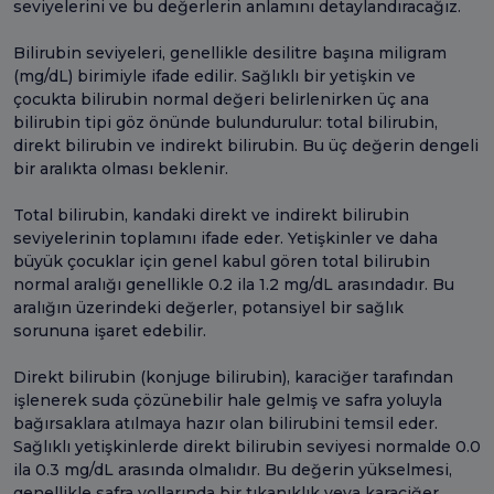
seviyelerini ve bu değerlerin anlamını detaylandıracağız.
Bilirubin seviyeleri, genellikle desilitre başına miligram
(mg/dL) birimiyle ifade edilir. Sağlıklı bir yetişkin ve
çocukta bilirubin normal değeri belirlenirken üç ana
bilirubin tipi göz önünde bulundurulur: total bilirubin,
direkt bilirubin ve indirekt bilirubin. Bu üç değerin dengeli
bir aralıkta olması beklenir.
Total bilirubin, kandaki direkt ve indirekt bilirubin
seviyelerinin toplamını ifade eder. Yetişkinler ve daha
büyük çocuklar için genel kabul gören total bilirubin
normal aralığı genellikle 0.2 ila 1.2 mg/dL arasındadır. Bu
aralığın üzerindeki değerler, potansiyel bir sağlık
sorununa işaret edebilir.
Direkt bilirubin (konjuge bilirubin), karaciğer tarafından
işlenerek suda çözünebilir hale gelmiş ve safra yoluyla
bağırsaklara atılmaya hazır olan bilirubini temsil eder.
Sağlıklı yetişkinlerde direkt bilirubin seviyesi normalde 0.0
ila 0.3 mg/dL arasında olmalıdır. Bu değerin yükselmesi,
genellikle safra yollarında bir tıkanıklık veya karaciğer