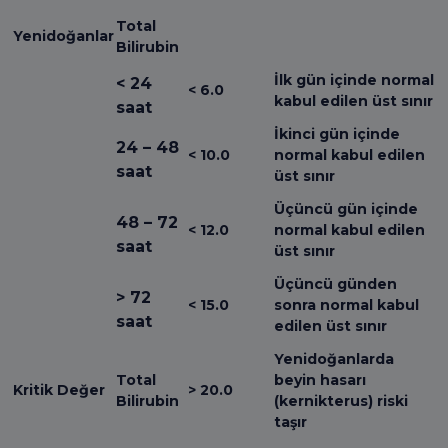
Total
Yenidoğanlar
Bilirubin
İlk gün içinde normal
< 24
< 6.0
kabul edilen üst sınır
saat
İkinci gün içinde
24 – 48
< 10.0
normal kabul edilen
saat
üst sınır
Üçüncü gün içinde
48 – 72
< 12.0
normal kabul edilen
saat
üst sınır
Üçüncü günden
> 72
< 15.0
sonra normal kabul
saat
edilen üst sınır
Yenidoğanlarda
Total
beyin hasarı
Kritik Değer
> 20.0
Bilirubin
(kernikterus) riski
taşır