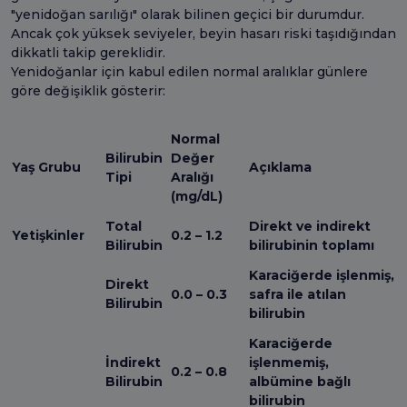
"yenidoğan sarılığı" olarak bilinen geçici bir durumdur.
Ancak çok yüksek seviyeler, beyin hasarı riski taşıdığından
dikkatli takip gereklidir.
Yenidoğanlar için kabul edilen normal aralıklar günlere
göre değişiklik gösterir:
Normal
Bilirubin
Değer
Yaş Grubu
Açıklama
Tipi
Aralığı
(mg/dL)
Total
Direkt ve indirekt
Yetişkinler
0.2 – 1.2
Bilirubin
bilirubinin toplamı
Karaciğerde işlenmiş,
Direkt
0.0 – 0.3
safra ile atılan
Bilirubin
bilirubin
Karaciğerde
İndirekt
işlenmemiş,
0.2 – 0.8
Bilirubin
albümine bağlı
bilirubin