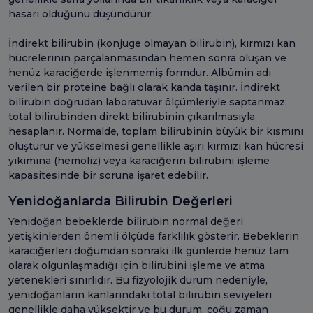
hasarı olduğunu düşündürür.
İndirekt bilirubin (konjuge olmayan bilirubin), kırmızı kan
hücrelerinin parçalanmasından hemen sonra oluşan ve
henüz karaciğerde işlenmemiş formdur. Albümin adı
verilen bir proteine bağlı olarak kanda taşınır. İndirekt
bilirubin doğrudan laboratuvar ölçümleriyle saptanmaz;
total bilirubinden direkt bilirubinin çıkarılmasıyla
hesaplanır. Normalde, toplam bilirubinin büyük bir kısmını
oluşturur ve yükselmesi genellikle aşırı kırmızı kan hücresi
yıkımına (hemoliz) veya karaciğerin bilirubini işleme
kapasitesinde bir soruna işaret edebilir.
Yenidoğanlarda Bilirubin Değerleri
Yenidoğan bebeklerde bilirubin normal değeri
yetişkinlerden önemli ölçüde farklılık gösterir. Bebeklerin
karaciğerleri doğumdan sonraki ilk günlerde henüz tam
olarak olgunlaşmadığı için bilirubini işleme ve atma
yetenekleri sınırlıdır. Bu fizyolojik durum nedeniyle,
yenidoğanların kanlarındaki total bilirubin seviyeleri
genellikle daha yüksektir ve bu durum, çoğu zaman