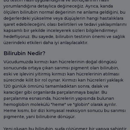
yorumlandığına detaylıca değineceğiz. Ayrıca, kanda
ölçülen bilirubin normal değerinin ne anlama geldiğini, bu
değerlerdeki yükselme veya düşüşlerin hangi hastalıklara
işaret edebileceğini, olası belirtileri ve tedavi yaklaşımlarını
kapsamlı bir şekilde inceleyerek sizleri bilgilendirmeyi
hedefliyoruz. Bu sayede, bilirubin testinin önemi ve sağlık
üzerindeki etkileri daha iyi anlaşılacaktır.
Bilirubin Nedir?
Vücudumuzda kırmızı kan hücrelerinin doğal döngüsü
sonucunda ortaya çıkan sarımsı pigment olan bilirubin,
eski ve işlevini yitirmiş kırmızı kan hücrelerinin atılması
sürecinde kilit bir rol oynar. Kırmızı kan hücreleri yaklaşık
120 günlük ömrünü tamamladıktan sonra, dalak ve
karaciğer gibi organlarda parçalanmaya başlar. Bu
parçalanma esnasında, hücrelerin yapısında bulunan
hemoglobin molekülü "heme" ve "globin" olarak ayrılır.
Heme kısmı, bir dizi kimyasal reaksiyon sonucu bu sarımsı
pigmente, yani bilirubine dönüşür.
Yeni oluşan bu bilirubin, suda çözünmez bir yapıya sahiptir