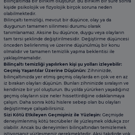
bilinçaltında bir birikim oluşturur. Bu birikim bir süre sonra
kişide psikolojik ve fizyolojik birçok soruna neden
olabilmektedir.
Bilinçaltı temizliği, mevcut bir düşünce, olay ya da
duygunun tamamen silinmesi durumu olarak
tanımlanamaz. Aksine bu düşünce, duygu veya olayların
tam tersi şeklinde değiştirilmesidir. Değiştirme düşüncesi
önceden belirlenmiş ve üzerine düşünülmüş bir konu
olmalıdır ve tamamen temizlik yapma beklentisi ile
yaklaşılmamalıdır.
Bilinçaltı temizliği yapılırken kişi şu yolları izleyebilir:
Geçmiş Yaşantılar Üzerine Düşünün:
Zihninizde,
bilinçaltınızda yer etmiş geçmiş olaylarda en çok ve en az
iz bırakan olayları düşünün. Bunları zihninizde sıralayın ve
kendinize bir yol oluşturun. Bu yolda yürürken yaşadığınız
geçmiş olayların size neler hissettirdiğine odaklanmaya
çalışın. Daha sonra kötü hislere sebep olan bu olayları
değiştirmeye çalışabilirsiniz.
Sizi Kötü Etkileyen Geçmişiniz ile Yüzleşin:
Geçmişde
deneyimlenmiş kötü tecrübeler ile yüzleşmek oldukça zor
olabilir. Ancak bu deneyimleri bilinçaltından temizlemek
istiyorsanız yüzleşmeniz gerekmektedir. Aksi takdirde yok