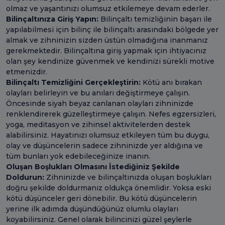
olmaz ve yaşantınızı olumsuz etkilemeye devam ederler.
Bilinçaltınıza Giriş Yapın:
Bilinçaltı temizliğinin başarı ile
yapılabilmesi için bilinç ile bilinçaltı arasındaki bölgede yer
almak ve zihninizin sizden üstün olmadığına inanmanız
gerekmektedir. Bilinçaltına giriş yapmak için ihtiyacınız
olan şey kendinize güvenmek ve kendinizi sürekli motive
etmenizdir.
Bilinçaltı Temizliğini Gerçekleştirin:
Kötü anı bırakan
olayları belirleyin ve bu anıları değiştirmeye çalışın.
Öncesinde siyah beyaz canlanan olayları zihninizde
renklendirerek güzelleştirmeye çalışın. Nefes egzersizleri,
yoga, meditasyon ve zihinsel aktivitelerden destek
alabilirsiniz. Hayatınızı olumsuz etkileyen tüm bu duygu,
olay ve düşüncelerin sadece zihninizde yer aldığına ve
tüm bunları yok edebileceğinize inanın.
Oluşan Boşlukları Olmasını İstediğiniz Şekilde
Doldurun:
Zihninizde ve bilinçaltınızda oluşan boşlukları
doğru şekilde doldurmanız oldukça önemlidir. Yoksa eski
kötü düşünceler geri dönebilir. Bu kötü düşüncelerin
yerine ilk adımda düşündüğünüz olumlu olayları
koyabilirsiniz. Genel olarak bilincinizi güzel şeylerle