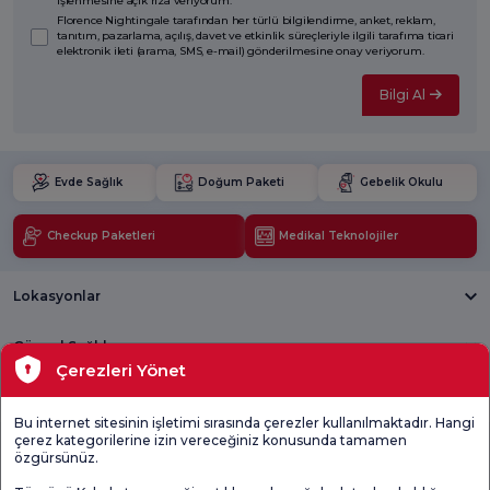
işlenmesine açık rıza veriyorum.
Florence Nightingale tarafından her türlü bilgilendirme, anket, reklam,
tanıtım, pazarlama, açılış, davet ve etkinlik süreçleriyle ilgili tarafıma ticari
elektronik ileti (arama, SMS, e-mail) gönderilmesine onay veriyorum.
Bilgi Al
Evde Sağlık
Doğum Paketi
Gebelik Okulu
Checkup Paketleri
Medikal Teknolojiler
Lokasyonlar
Güncel Sağlık
Çerezleri Yönet
Tıbbi Birimler
Bu internet sitesinin işletimi sırasında çerezler kullanılmaktadır. Hangi
çerez kategorilerine izin vereceğiniz konusunda tamamen
Genel
Memnuniyet
Promo
özgürsünüz.
Memnuniyet
Anketi'ni kontrol
Memnuniyet
Anketi
edin
Anketi