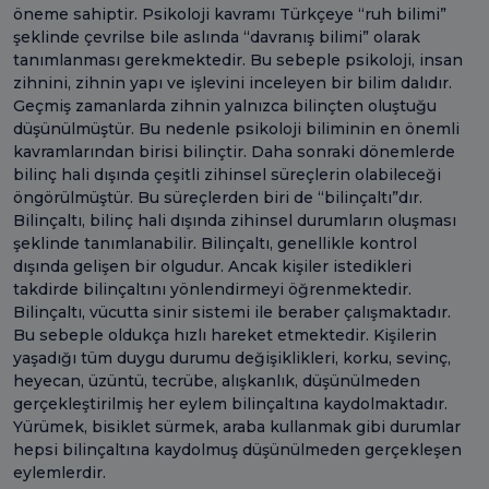
öneme sahiptir. Psikoloji kavramı Türkçeye “ruh bilimi”
şeklinde çevrilse bile aslında “davranış bilimi” olarak
tanımlanması gerekmektedir. Bu sebeple psikoloji, insan
zihnini, zihnin yapı ve işlevini inceleyen bir bilim dalıdır.
Geçmiş zamanlarda zihnin yalnızca bilinçten oluştuğu
düşünülmüştür. Bu nedenle psikoloji biliminin en önemli
kavramlarından birisi bilinçtir. Daha sonraki dönemlerde
bilinç hali dışında çeşitli zihinsel süreçlerin olabileceği
öngörülmüştür. Bu süreçlerden biri de “bilinçaltı”dır.
Bilinçaltı, bilinç hali dışında zihinsel durumların oluşması
şeklinde tanımlanabilir. Bilinçaltı, genellikle kontrol
dışında gelişen bir olgudur. Ancak kişiler istedikleri
takdirde bilinçaltını yönlendirmeyi öğrenmektedir.
Bilinçaltı, vücutta sinir sistemi ile beraber çalışmaktadır.
Bu sebeple oldukça hızlı hareket etmektedir. Kişilerin
yaşadığı tüm duygu durumu değişiklikleri, korku, sevinç,
heyecan, üzüntü, tecrübe, alışkanlık, düşünülmeden
gerçekleştirilmiş her eylem bilinçaltına kaydolmaktadır.
Yürümek, bisiklet sürmek, araba kullanmak gibi durumlar
hepsi bilinçaltına kaydolmuş düşünülmeden gerçekleşen
eylemlerdir.