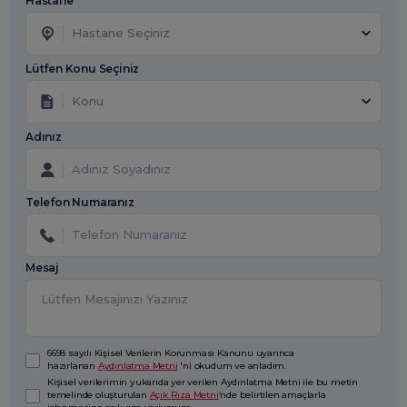
Hastane *
Hastane Seçiniz
Lütfen Konu Seçiniz
Konu
Adınız
Telefon Numaranız
Mesaj
6698 sayılı Kişisel Verilerin Korunması Kanunu uyarınca
hazırlanan
Aydınlatma Metni
'ni okudum ve anladım.
Kişisel verilerimin yukarıda yer verilen Aydınlatma Metni ile bu metin
temelinde oluşturulan
Açık Rıza Metni
’nde belirtilen amaçlarla