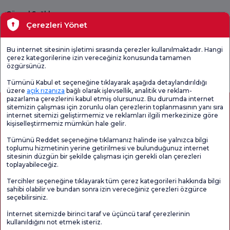
Güncel Sağlık
Çerezleri Yönet
Tıbbi Birimler
Bu internet sitesinin işletimi sırasında çerezler kullanılmaktadır. Hangi
çerez kategorilerine izin vereceğiniz konusunda tamamen
Genel
Memnuniyet
Promo
özgürsünüz.
Memnuniyet
Anketi'ni kontrol
Memnuniyet
Anketi
edin
Anketi
Tümünü Kabul et seçeneğine tıklayarak aşağıda detaylandırıldığı
üzere
açık rızanıza
bağlı olarak işlevsellik, analitik ve reklam-
pazarlama çerezlerini kabul etmiş olursunuz. Bu durumda internet
sitemizin çalışması için zorunlu olan çerezlerin toplanmasının yanı sıra
internet sitemizi geliştirmemiz ve reklamları ilgili merkezinize göre
kişiselleştirmemiz mümkün hale gelir.
Tümünü Reddet seçeneğine tıklamanız halinde ise yalnızca bilgi
toplumu hizmetinin yerine getirilmesi ve bulunduğunuz internet
sitesinin düzgün bir şekilde çalışması için gerekli olan çerezleri
toplayabileceğiz.
Sağlık Turizmi Yetkilendirmesi
Kvkk
Hasta Haklari
Tercihler seçeneğine tıklayarak tüm çerez kategorileri hakkında bilgi
Sayfa içeriği sadece bilgilendirme amaçlıdır. Tanı ve tedavi için mutlaka
sahibi olabilir ve bundan sonra izin vereceğiniz çerezleri özgürce
doktorunuza başvurunuz.
seçebilirsiniz.
@2026 Grup Florence Nightingale Hastaneleri
İnternet sitemizde birinci taraf ve üçüncü taraf çerezlerinin
kullanıldığını not etmek isteriz.