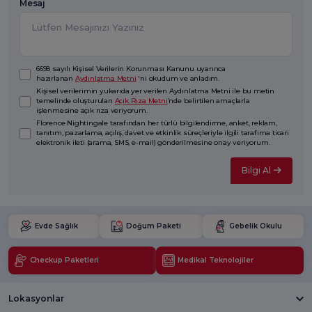
Mesaj
6698 sayılı Kişisel Verilerin Korunması Kanunu uyarınca
hazırlanan
Aydınlatma Metni
'ni okudum ve anladım.
Kişisel verilerimin yukarıda yer verilen Aydınlatma Metni ile bu metin
temelinde oluşturulan
Açık Rıza Metni
’nde belirtilen amaçlarla
işlenmesine açık rıza veriyorum.
Florence Nightingale tarafından her türlü bilgilendirme, anket, reklam,
tanıtım, pazarlama, açılış, davet ve etkinlik süreçleriyle ilgili tarafıma ticari
elektronik ileti (arama, SMS, e-mail) gönderilmesine onay veriyorum.
Bilgi Al
Evde Sağlık
Doğum Paketi
Gebelik Okulu
Checkup Paketleri
Medikal Teknolojiler
Lokasyonlar