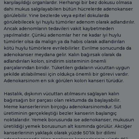
karşılaşıldığı organlardır. Herhangi bir bez dokusu olmasa
dahi mukus salgılayabilen bütün hücrelerde adenokanser
görülebilir. Yine bezlerde veya epitel dokularda
görülebilecek iyi huylu tümörler adenom olarak adlandırılır.
Ancak adenomların tedavileri vakit kaybetmeden
yapılmalıdır. Çünkü adenomlar her ne kadar iyi huylu
tümörler olsa da malign ya da habis olarak adlandırılan
kötü huylu tümörlere evrilebilirler. Evrilme sonucunda da
adenokanser meydana gelir. Kalın bağırsak olarak da
adlandırılan kolon, sindirim sisteminin önemli
parçalarından biridir. Tüketilen gıdaların vücuttan uygun
şekilde atılabilmesi için oldukça önemli bir görevi vardır.
Adenokarsinom en sık görülen kolon kanseri türüdür.
Hastalık, dışkının vücuttan atılmasını sağlayan kalın
bağırsağın bir parçası olan rektumda da başlayabilir.
Meme kanserlerinin birçoğu adenokarsinomdur. Süt
üretiminin gerçekleştiği bezler kanserin başlangıç
noktalarıdır. Yemek borusunda ise adenokanser, mukusun
üretildiği yemek borusunun alt kısmında görülür. Akciğer
kanserlerinin yaklaşık olarak yüzde 50’lik bir dilimi