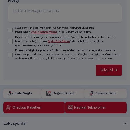
Mesaj
6698 sayılı Kişisel Verilerin Korunması Kanunu uyarınca
hazırlanan
Aydınlatma Metni
'ni okudum ve anladım.
Kişisel verilerimin yukarıda yer verilen Aydınlatma Metni ile bu metin
temelinde oluşturulan
Açık Rıza Metni
’nde belirtilen amaçlarla
işlenmesine açık rıza veriyorum.
Florence Nightingale tarafından her türlü bilgilendirme, anket, reklam,
tanıtım, pazarlama, açılış, davet ve etkinlik süreçleriyle ilgili tarafıma ticari
elektronik ileti (arama, SMS, e-mail) gönderilmesine onay veriyorum.
Bilgi Al
Evde Sağlık
Doğum Paketi
Gebelik Okulu
Checkup Paketleri
Medikal Teknolojiler
Lokasyonlar