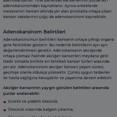
adenokanserdir. Yine pankreas kanserlerinin yüzde 85’i
adenokarsinomdan kaynaklanır. Ayrıca erkeklerde
mesanenin hemen altında yer alan prostatta ortaya çıkan
kanser vakalarının çoğu da adenokarsinom kaynaklıdır.
Adenokarsinom Belirtileri
Adenokarsinomun belirtileri kanserin ortaya çıktığı organa
göre farklılıklar gösterir. Bu nedenle belirtilerin ayrı ayrı
değerlendirilmesi gerekir. Adenokanserin akciğerde
ortaya çıkması halinde akciğer kanserleri meydana gelir.
Nadir olmakla birlikte en tehlikeli kanser türleri arasında
yer alır. Adenokarsinom akciğer kanseri yaşam süresi,
geçmişe oranla oldukça yüksektir. Çünkü uygun tedaviler
ile hasta sağlığına kavuşabilir ve yaşamına devam edebilir.
Akciğer kanserinin yaygın görülen belirtileri arasında
şunlar sıralanabilir:
Sürekli ve şiddetli öksürük,
Öksürük sırasında balgam çıkarma,