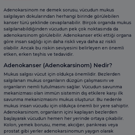
Adenokarsinom ne demek sorusu, vücudun mukus
salgılayan dokularından herhangi birinde görülebilen
kanser türü şeklinde cevaplanabilir. Birçok organda mukus
salgılanabildiğinden vücudun pek çok noktasında da
adenokarsinom görülebilir. Adenokanser etki ettiği organa
göre insan sağlığı için daha riskli veya daha az riskli
olabilir. Ancak bu riskin seviyesini belirleyen en önemli
etken, erken teşhis ve tedavidir.
Adenokanser (Adenokarsinom) Nedir?
Mukus salgısı vücut için oldukça önemlidir. Bezlerden
salgılanan mukus organların düzgün çalışmasını ve
organların nemli tutulmasını sağlar. Vücudun savunma
mekanizması olan immün sistemin dış etkilere karşı ilk
savunma mekanizmasını mukus oluşturur. Bu nedenle
mukus insan vücudu için oldukça önemli bir yere sahiptir.
Adenokarsinom, organların içini kaplayan bezlerden
başlayarak vücudun hemen her yerinde ortaya çıkabilir.
Kolon, yemek borusu, meme, akciğer, pankreas veya
prostat gibi yerler adenokarsinomun yaygın olarak