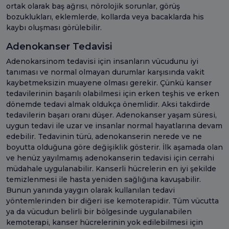
ortak olarak baş ağrısı, nörolojik sorunlar, görüş
bozuklukları, eklemlerde, kollarda veya bacaklarda his
kaybı oluşması görülebilir.
Adenokanser Tedavisi
Adenokarsinom tedavisi için insanların vücudunu iyi
tanıması ve normal olmayan durumlar karşısında vakit
kaybetmeksizin muayene olması gerekir. Çünkü kanser
tedavilerinin başarılı olabilmesi için erken teşhis ve erken
dönemde tedavi almak oldukça önemlidir. Aksi takdirde
tedavilerin başarı oranı düşer. Adenokanser yaşam süresi,
uygun tedavi ile uzar ve insanlar normal hayatlarına devam
edebilir. Tedavinin türü, adenokanserin nerede ve ne
boyutta olduğuna göre değişiklik gösterir. İlk aşamada olan
ve henüz yayılmamış adenokanserin tedavisi için cerrahi
müdahale uygulanabilir. Kanserli hücrelerin en iyi şekilde
temizlenmesi ile hasta yeniden sağlığına kavuşabilir.
Bunun yanında yaygın olarak kullanılan tedavi
yöntemlerinden bir diğeri ise kemoterapidir. Tüm vücutta
ya da vücudun belirli bir bölgesinde uygulanabilen
kemoterapi, kanser hücrelerinin yok edilebilmesi için