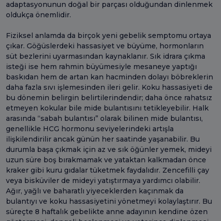
adaptasyonunun doğal bir parçası olduğundan dinlenmek
oldukça önemlidir.
Fiziksel anlamda da birçok yeni gebelik semptomu ortaya
çıkar. Göğüslerdeki hassasiyet ve büyüme, hormonların
süt bezlerini uyarmasından kaynaklanır. Sık idrara çıkma
isteği ise hem rahmin büyümesiyle mesaneye yaptığı
baskıdan hem de artan kan hacminden dolayı böbreklerin
daha fazla sıvı işlemesinden ileri gelir. Koku hassasiyeti de
bu dönemin belirgin belirtilerindendir; daha önce rahatsız
etmeyen kokular bile mide bulantısını tetikleyebilir. Halk
arasında “sabah bulantısı” olarak bilinen mide bulantısı,
genellikle HCG hormonu seviyelerindeki artışla
ilişkilendirilir ancak günün her saatinde yaşanabilir. Bu
durumla başa çıkmak için az ve sık öğünler yemek, mideyi
uzun süre boş bırakmamak ve yataktan kalkmadan önce
kraker gibi kuru gıdalar tüketmek faydalıdır. Zencefilli çay
veya bisküviler de mideyi yatıştırmaya yardımcı olabilir.
Ağır, yağlı ve baharatlı yiyeceklerden kaçınmak da
bulantıyı ve koku hassasiyetini yönetmeyi kolaylaştırır. Bu
süreçte 8 haftalık gebelikte anne adayının kendine özen