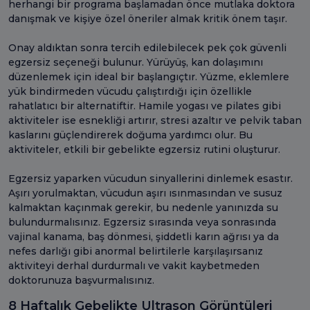
herhangi bir programa başlamadan önce mutlaka doktora
danışmak ve kişiye özel öneriler almak kritik önem taşır.
Onay aldıktan sonra tercih edilebilecek pek çok güvenli
egzersiz seçeneği bulunur. Yürüyüş, kan dolaşımını
düzenlemek için ideal bir başlangıçtır. Yüzme, eklemlere
yük bindirmeden vücudu çalıştırdığı için özellikle
rahatlatıcı bir alternatiftir. Hamile yogası ve pilates gibi
aktiviteler ise esnekliği artırır, stresi azaltır ve pelvik taban
kaslarını güçlendirerek doğuma yardımcı olur. Bu
aktiviteler, etkili bir gebelikte egzersiz rutini oluşturur.
Egzersiz yaparken vücudun sinyallerini dinlemek esastır.
Aşırı yorulmaktan, vücudun aşırı ısınmasından ve susuz
kalmaktan kaçınmak gerekir, bu nedenle yanınızda su
bulundurmalısınız. Egzersiz sırasında veya sonrasında
vajinal kanama, baş dönmesi, şiddetli karın ağrısı ya da
nefes darlığı gibi anormal belirtilerle karşılaşırsanız
aktiviteyi derhal durdurmalı ve vakit kaybetmeden
doktorunuza başvurmalısınız.
8 Haftalık Gebelikte Ultrason Görüntüleri