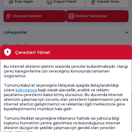
Evde Sağlık
Doğum Paketi
Gebelik Okulu
Checkup Paketleri
Medikal Teknolojiler
Lokasyonlar
Güncel Sağlık
Çerezleri Yönet
Tıbbi Birimler
Bu internet sitesinin işletimi sırasında çerezler kullanılmaktadır. Hangi
çerez kategorilerine izin vereceğiniz konusunda tamamen
Genel
Memnuniyet
Promo
özgürsünüz.
Memnuniyet
Anketi'ni kontrol
Memnuniyet
Anketi
edin
Anketi
Tümünü Kabul et seçeneğine tıklayarak aşağıda detaylandırıldığı
üzere
açık rızanıza
bağlı olarak işlevsellik, analitik ve reklam-
pazarlama çerezlerini kabul etmiş olursunuz. Bu durumda internet
sitemizin çalışması için zorunlu olan çerezlerin toplanmasının yanı sıra
internet sitemizi geliştirmemiz ve reklamları ilgili merkezinize göre
kişiselleştirmemiz mümkün hale gelir.
Tümünü Reddet seçeneğine tıklamanız halinde ise yalnızca bilgi
toplumu hizmetinin yerine getirilmesi ve bulunduğunuz internet
sitesinin düzgün bir şekilde çalışması için gerekli olan çerezleri