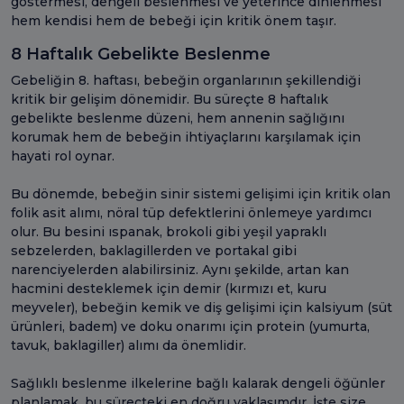
göstermesi, dengeli beslenmesi ve yeterince dinlenmesi
hem kendisi hem de bebeği için kritik önem taşır.
8 Haftalık Gebelikte Beslenme
Gebeliğin 8. haftası, bebeğin organlarının şekillendiği
kritik bir gelişim dönemidir. Bu süreçte 8 haftalık
gebelikte beslenme düzeni, hem annenin sağlığını
korumak hem de bebeğin ihtiyaçlarını karşılamak için
hayati rol oynar.
Bu dönemde, bebeğin sinir sistemi gelişimi için kritik olan
folik asit alımı, nöral tüp defektlerini önlemeye yardımcı
olur. Bu besini ıspanak, brokoli gibi yeşil yapraklı
sebzelerden, baklagillerden ve portakal gibi
narenciyelerden alabilirsiniz. Aynı şekilde, artan kan
hacmini desteklemek için demir (kırmızı et, kuru
meyveler), bebeğin kemik ve diş gelişimi için kalsiyum (süt
ürünleri, badem) ve doku onarımı için protein (yumurta,
tavuk, baklagiller) alımı da önemlidir.
Sağlıklı beslenme ilkelerine bağlı kalarak dengeli öğünler
planlamak, bu süreçteki en doğru yaklaşımdır. İşte size