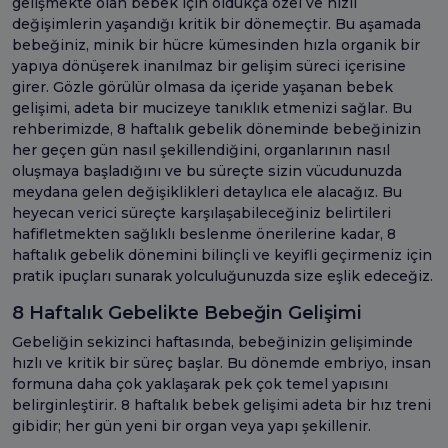
gelişmekte olan bebek için oldukça özel ve hızlı
değişimlerin yaşandığı kritik bir dönemeçtir. Bu aşamada
bebeğiniz, minik bir hücre kümesinden hızla organik bir
yapıya dönüşerek inanılmaz bir gelişim süreci içerisine
girer. Gözle görülür olmasa da içeride yaşanan bebek
gelişimi, adeta bir mucizeye tanıklık etmenizi sağlar. Bu
rehberimizde, 8 haftalık gebelik döneminde bebeğinizin
her geçen gün nasıl şekillendiğini, organlarının nasıl
oluşmaya başladığını ve bu süreçte sizin vücudunuzda
meydana gelen değişiklikleri detaylıca ele alacağız. Bu
heyecan verici süreçte karşılaşabileceğiniz belirtileri
hafifletmekten sağlıklı beslenme önerilerine kadar, 8
haftalık gebelik dönemini bilinçli ve keyifli geçirmeniz için
pratik ipuçları sunarak yolculuğunuzda size eşlik edeceğiz.
8 Haftalık Gebelikte Bebeğin Gelişimi
Gebeliğin sekizinci haftasında, bebeğinizin gelişiminde
hızlı ve kritik bir süreç başlar. Bu dönemde embriyo, insan
formuna daha çok yaklaşarak pek çok temel yapısını
belirginleştirir. 8 haftalık bebek gelişimi adeta bir hız treni
gibidir; her gün yeni bir organ veya yapı şekillenir.