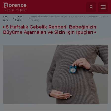
Ana
Güncel
8 Haftalık Gebelik Rehberi: Bebeğinizin Büyüme Aşamaları ve Sizin İçin
sayfa
Sağlık
İpuçları
8 Haftalık Gebelik Rehberi: Bebeğinizin
Büyüme Aşamaları ve Sizin İçin İpuçları