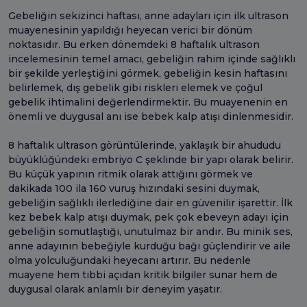
Gebeliğin sekizinci haftası, anne adayları için ilk ultrason
muayenesinin yapıldığı heyecan verici bir dönüm
noktasıdır. Bu erken dönemdeki 8 haftalık ultrason
incelemesinin temel amacı, gebeliğin rahim içinde sağlıklı
bir şekilde yerleştiğini görmek, gebeliğin kesin haftasını
belirlemek, dış gebelik gibi riskleri elemek ve çoğul
gebelik ihtimalini değerlendirmektir. Bu muayenenin en
önemli ve duygusal anı ise bebek kalp atışı dinlenmesidir.
8 haftalık ultrason görüntülerinde, yaklaşık bir ahududu
büyüklüğündeki embriyo C şeklinde bir yapı olarak belirir.
Bu küçük yapının ritmik olarak attığını görmek ve
dakikada 100 ila 160 vuruş hızındaki sesini duymak,
gebeliğin sağlıklı ilerlediğine dair en güvenilir işarettir. İlk
kez bebek kalp atışı duymak, pek çok ebeveyn adayı için
gebeliğin somutlaştığı, unutulmaz bir andır. Bu minik ses,
anne adayının bebeğiyle kurduğu bağı güçlendirir ve aile
olma yolculuğundaki heyecanı artırır. Bu nedenle
muayene hem tıbbi açıdan kritik bilgiler sunar hem de
duygusal olarak anlamlı bir deneyim yaşatır.