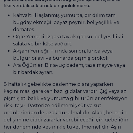
fikir verebilecek örnek bir günlük menü:
Kahvaltı: Haşlanmış yumurta, bir dilim tam
buğday ekmeği, beyaz peynir, bol yeşillik ve
domates.
Öğle Yemeği: Izgara tavuk göğsü, bol yeşillikli
salata ve bir kâse yoğurt.
Akşam Yemeği: Fırında somon, kinoa veya
bulgur pilavı ve buharda pişmiş brokoli.
Ara Öğünler: Bir avuç badem, taze meyve veya
bir bardak ayran.
8 haftalık gebelikte beslenme planı yaparken
kaçınılması gereken bazı gıdalar vardır. Çiğ veya az
pişmiş et, balık ve yumurta gibi ürünler enfeksiyon
riski taşır. Pastörize edilmemiş süt ve süt
ürünlerinden de uzak durulmalıdır. Alkol, bebeğin
gelişimine ciddi zararlar verebileceği için gebeliğin
her döneminde kesinlikle tüketilmemelidir. Aşırı