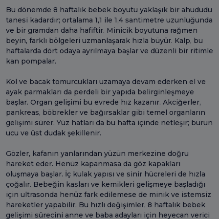
Bu dönemde 8 haftalık bebek boyutu yaklaşık bir ahududu
tanesi kadardır; ortalama 1,1 ile 1,4 santimetre uzunluğunda
ve bir gramdan daha hafiftir. Minicik boyutuna rağmen
beyin, farklı bölgeleri uzmanlaşarak hızla büyür. Kalp, bu
haftalarda dört odaya ayrılmaya başlar ve düzenli bir ritimle
kan pompalar.
Kol ve bacak tomurcukları uzamaya devam ederken el ve
ayak parmakları da perdeli bir yapıda belirginleşmeye
başlar. Organ gelişimi bu evrede hız kazanır. Akciğerler,
pankreas, böbrekler ve bağırsaklar gibi temel organların
gelişimi sürer. Yüz hatları da bu hafta içinde netleşir; burun
ucu ve üst dudak şekillenir.
Gözler, kafanın yanlarından yüzün merkezine doğru
hareket eder. Henüz kapanmasa da göz kapakları
oluşmaya başlar. İç kulak yapısı ve sinir hücreleri de hızla
çoğalır. Bebeğin kasları ve kemikleri gelişmeye başladığı
için ultrasonda henüz fark edilemese de minik ve istemsiz
hareketler yapabilir. Bu hızlı değişimler, 8 haftalık bebek
gelişimi sürecini anne ve baba adayları için heyecan verici