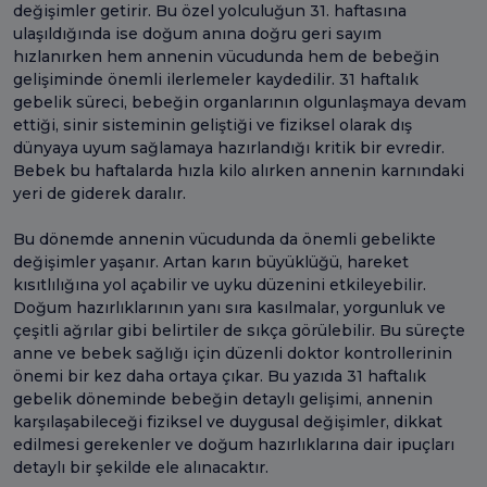
değişimler getirir. Bu özel yolculuğun 31. haftasına
ulaşıldığında ise doğum anına doğru geri sayım
hızlanırken hem annenin vücudunda hem de bebeğin
gelişiminde önemli ilerlemeler kaydedilir. 31 haftalık
gebelik süreci, bebeğin organlarının olgunlaşmaya devam
ettiği, sinir sisteminin geliştiği ve fiziksel olarak dış
dünyaya uyum sağlamaya hazırlandığı kritik bir evredir.
Bebek bu haftalarda hızla kilo alırken annenin karnındaki
yeri de giderek daralır.
Bu dönemde annenin vücudunda da önemli gebelikte
değişimler yaşanır. Artan karın büyüklüğü, hareket
kısıtlılığına yol açabilir ve uyku düzenini etkileyebilir.
Doğum hazırlıklarının yanı sıra kasılmalar, yorgunluk ve
çeşitli ağrılar gibi belirtiler de sıkça görülebilir. Bu süreçte
anne ve bebek sağlığı için düzenli doktor kontrollerinin
önemi bir kez daha ortaya çıkar. Bu yazıda 31 haftalık
gebelik döneminde bebeğin detaylı gelişimi, annenin
karşılaşabileceği fiziksel ve duygusal değişimler, dikkat
edilmesi gerekenler ve doğum hazırlıklarına dair ipuçları
detaylı bir şekilde ele alınacaktır.