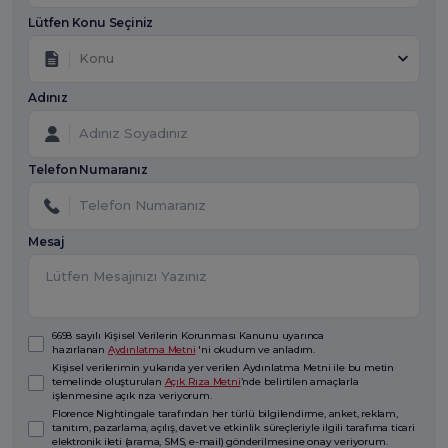
Lütfen Konu Seçiniz
Konu
Adınız
Telefon Numaranız
Mesaj
6698 sayılı Kişisel Verilerin Korunması Kanunu uyarınca
hazırlanan
Aydınlatma Metni
'ni okudum ve anladım.
Kişisel verilerimin yukarıda yer verilen Aydınlatma Metni ile bu metin
temelinde oluşturulan
Açık Rıza Metni
’nde belirtilen amaçlarla
işlenmesine açık rıza veriyorum.
Florence Nightingale tarafından her türlü bilgilendirme, anket, reklam,
tanıtım, pazarlama, açılış, davet ve etkinlik süreçleriyle ilgili tarafıma ticari
elektronik ileti (arama, SMS, e-mail) gönderilmesine onay veriyorum.