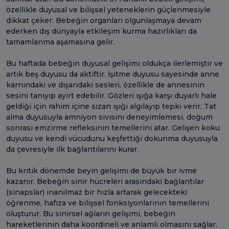
özellikle duyusal ve bilişsel yeteneklerin güçlenmesiyle
dikkat çeker. Bebeğin organları olgunlaşmaya devam
ederken dış dünyayla etkileşim kurma hazırlıkları da
tamamlanma aşamasına gelir.
Bu haftada bebeğin duyusal gelişimi oldukça ilerlemiştir ve
artık beş duyusu da aktiftir. İşitme duyusu sayesinde anne
karnındaki ve dışarıdaki sesleri, özellikle de annesinin
sesini tanıyıp ayırt edebilir. Gözleri ışığa karşı duyarlı hale
geldiği için rahim içine sızan ışığı algılayıp tepki verir. Tat
alma duyusuyla amniyon sıvısını deneyimlemesi, doğum
sonrası emzirme refleksinin temellerini atar. Gelişen koku
duyusu ve kendi vücudunu keşfettiği dokunma duyusuyla
da çevresiyle ilk bağlantılarını kurar.
Bu kritik dönemde beyin gelişimi de büyük bir ivme
kazanır. Bebeğin sinir hücreleri arasındaki bağlantılar
(sinapslar) inanılmaz bir hızla artarak gelecekteki
öğrenme, hafıza ve bilişsel fonksiyonlarının temellerini
oluşturur. Bu sinirsel ağların gelişimi, bebeğin
hareketlerinin daha koordineli ve anlamlı olmasını sağlar.