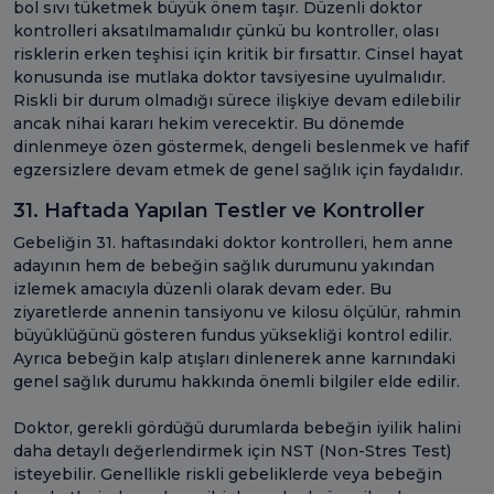
bol sıvı tüketmek büyük önem taşır. Düzenli doktor
kontrolleri aksatılmamalıdır çünkü bu kontroller, olası
risklerin erken teşhisi için kritik bir fırsattır. Cinsel hayat
konusunda ise mutlaka doktor tavsiyesine uyulmalıdır.
Riskli bir durum olmadığı sürece ilişkiye devam edilebilir
ancak nihai kararı hekim verecektir. Bu dönemde
dinlenmeye özen göstermek, dengeli beslenmek ve hafif
egzersizlere devam etmek de genel sağlık için faydalıdır.
31. Haftada Yapılan Testler ve Kontroller
Gebeliğin 31. haftasındaki doktor kontrolleri, hem anne
adayının hem de bebeğin sağlık durumunu yakından
izlemek amacıyla düzenli olarak devam eder. Bu
ziyaretlerde annenin tansiyonu ve kilosu ölçülür, rahmin
büyüklüğünü gösteren fundus yüksekliği kontrol edilir.
Ayrıca bebeğin kalp atışları dinlenerek anne karnındaki
genel sağlık durumu hakkında önemli bilgiler elde edilir.
Doktor, gerekli gördüğü durumlarda bebeğin iyilik halini
daha detaylı değerlendirmek için NST (Non-Stres Test)
isteyebilir. Genellikle riskli gebeliklerde veya bebeğin