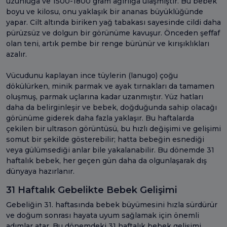
uzunluğa ve 1500-1800 gram ağırlığa ulaşmıştır. Bu bebek
boyu ve kilosu, onu yaklaşık bir ananas büyüklüğünde
yapar. Cilt altında biriken yağ tabakası sayesinde cildi daha
pürüzsüz ve dolgun bir görünüme kavuşur. Önceden şeffaf
olan teni, artık pembe bir renge bürünür ve kırışıklıkları
azalır.
Vücudunu kaplayan ince tüylerin (lanugo) çoğu
dökülürken, minik parmak ve ayak tırnakları da tamamen
oluşmuş, parmak uçlarına kadar uzanmıştır. Yüz hatları
daha da belirginleşir ve bebek, doğduğunda sahip olacağı
görünüme giderek daha fazla yaklaşır. Bu haftalarda
çekilen bir ultrason görüntüsü, bu hızlı değişimi ve gelişimi
somut bir şekilde gösterebilir; hatta bebeğin esnediği
veya gülümsediği anlar bile yakalanabilir. Bu dönemde 31
haftalık bebek, her geçen gün daha da olgunlaşarak dış
dünyaya hazırlanır.
31 Haftalık Gebelikte Bebek Gelişimi
Gebeliğin 31. haftasında bebek büyümesini hızla sürdürür
ve doğum sonrası hayata uyum sağlamak için önemli
adımlar atar. Bu dönemdeki 31 haftalık bebek gelişimi,