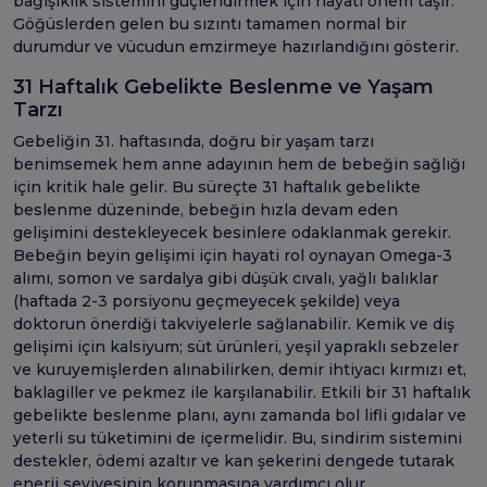
bağışıklık sistemini güçlendirmek için hayati önem taşır.
Göğüslerden gelen bu sızıntı tamamen normal bir
durumdur ve vücudun emzirmeye hazırlandığını gösterir.
31 Haftalık Gebelikte Beslenme ve Yaşam
Tarzı
Gebeliğin 31. haftasında, doğru bir yaşam tarzı
benimsemek hem anne adayının hem de bebeğin sağlığı
için kritik hale gelir. Bu süreçte 31 haftalık gebelikte
beslenme düzeninde, bebeğin hızla devam eden
gelişimini destekleyecek besinlere odaklanmak gerekir.
Bebeğin beyin gelişimi için hayati rol oynayan Omega-3
alımı, somon ve sardalya gibi düşük cıvalı, yağlı balıklar
(haftada 2-3 porsiyonu geçmeyecek şekilde) veya
doktorun önerdiği takviyelerle sağlanabilir. Kemik ve diş
gelişimi için kalsiyum; süt ürünleri, yeşil yapraklı sebzeler
ve kuruyemişlerden alınabilirken, demir ihtiyacı kırmızı et,
baklagiller ve pekmez ile karşılanabilir. Etkili bir 31 haftalık
gebelikte beslenme planı, aynı zamanda bol lifli gıdalar ve
yeterli su tüketimini de içermelidir. Bu, sindirim sistemini
destekler, ödemi azaltır ve kan şekerini dengede tutarak
enerji seviyesinin korunmasına yardımcı olur.