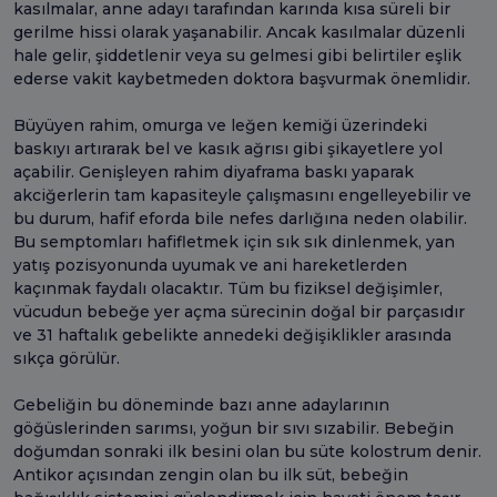
kasılmalar, anne adayı tarafından karında kısa süreli bir
gerilme hissi olarak yaşanabilir. Ancak kasılmalar düzenli
hale gelir, şiddetlenir veya su gelmesi gibi belirtiler eşlik
ederse vakit kaybetmeden doktora başvurmak önemlidir.
Büyüyen rahim, omurga ve leğen kemiği üzerindeki
baskıyı artırarak bel ve kasık ağrısı gibi şikayetlere yol
açabilir. Genişleyen rahim diyaframa baskı yaparak
akciğerlerin tam kapasiteyle çalışmasını engelleyebilir ve
bu durum, hafif eforda bile nefes darlığına neden olabilir.
Bu semptomları hafifletmek için sık sık dinlenmek, yan
yatış pozisyonunda uyumak ve ani hareketlerden
kaçınmak faydalı olacaktır. Tüm bu fiziksel değişimler,
vücudun bebeğe yer açma sürecinin doğal bir parçasıdır
ve 31 haftalık gebelikte annedeki değişiklikler arasında
sıkça görülür.
Gebeliğin bu döneminde bazı anne adaylarının
göğüslerinden sarımsı, yoğun bir sıvı sızabilir. Bebeğin
doğumdan sonraki ilk besini olan bu süte kolostrum denir.
Antikor açısından zengin olan bu ilk süt, bebeğin