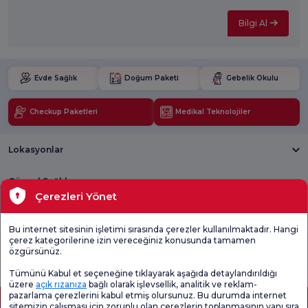
Bilgi Al
Evde Sağlık
Doğum Paketi
Gebelik Okulu
Checkup Paketleri
Medikal Teknolojiler
Lokasyonlar
Güncel Sağlık
Çerezleri Yönet
Tıbbi Birimler
Bu internet sitesinin işletimi sırasında çerezler kullanılmaktadır. Hangi
çerez kategorilerine izin vereceğiniz konusunda tamamen
Genel
Memnuniyet
Promo
özgürsünüz.
Memnuniyet
Anketi'ni kontrol
Memnuniyet
Anketi
edin
Anketi
Tümünü Kabul et seçeneğine tıklayarak aşağıda detaylandırıldığı
üzere
açık rızanıza
bağlı olarak işlevsellik, analitik ve reklam-
pazarlama çerezlerini kabul etmiş olursunuz. Bu durumda internet
sitemizin çalışması için zorunlu olan çerezlerin toplanmasının yanı sıra