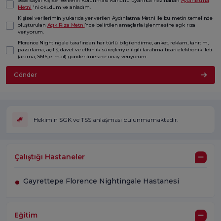
6698 sayılı Kişisel Verilerin Korunması Kanunu uyarınca hazırlanan
Aydınlatma
Metni
'ni okudum ve anladım.
Kişisel verilerimin yukarıda yer verilen Aydınlatma Metni ile bu metin temelinde
oluşturulan
Açık Rıza Metni
’nde belirtilen amaçlarla işlenmesine açık rıza
veriyorum.
Florence Nightingale tarafından her türlü bilgilendirme, anket, reklam, tanıtım,
pazarlama, açılış, davet ve etkinlik süreçleriyle ilgili tarafıma ticari elektronik ileti
(arama, SMS, e-mail) gönderilmesine onay veriyorum.
Gönder
Hekimin SGK ve TSS anlaşması bulunmamaktadır.
Çalıştığı Hastaneler
Gayrettepe Florence Nightingale Hastanesi
Eğitim