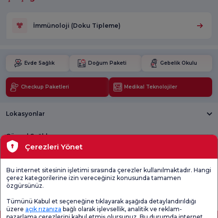
İmmünoloji (Doku Tipleme)
Evde Sağlık
Doğum Paketi
Gebelik Okulu
Checkup Paketleri
Medikal Teknolojiler
Lokasyonlar
Güncel Sağlık
Çerezleri Yönet
Tıbbi Birimler
Bu internet sitesinin işletimi sırasında çerezler kullanılmaktadır. Hangi
çerez kategorilerine izin vereceğiniz konusunda tamamen
Genel
Memnuniyet
Promo
özgürsünüz.
Memnuniyet
Anketi'ni kontrol
Memnuniyet
Anketi
edin
Anketi
Tümünü Kabul et seçeneğine tıklayarak aşağıda detaylandırıldığı
üzere
açık rızanıza
bağlı olarak işlevsellik, analitik ve reklam-
pazarlama çerezlerini kabul etmiş olursunuz. Bu durumda internet