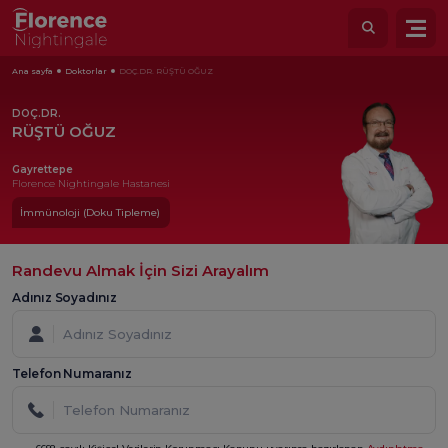
Ana sayfa
Doktorlar
DOÇ.DR. RÜŞTÜ OĞUZ
DOÇ.DR.
RÜŞTÜ OĞUZ
Gayrettepe
Florence Nightingale Hastanesi
İmmünoloji (Doku Tipleme)
Randevu Almak İçin Sizi Arayalım
Adınız Soyadınız
Telefon Numaranız