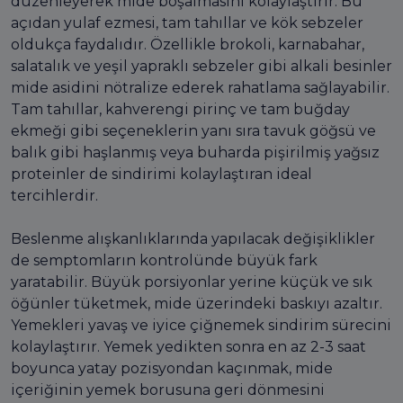
düzenleyerek mide boşalmasını kolaylaştırır. Bu
açıdan yulaf ezmesi, tam tahıllar ve kök sebzeler
oldukça faydalıdır. Özellikle brokoli, karnabahar,
salatalık ve yeşil yapraklı sebzeler gibi alkali besinler
mide asidini nötralize ederek rahatlama sağlayabilir.
Tam tahıllar, kahverengi pirinç ve tam buğday
ekmeği gibi seçeneklerin yanı sıra tavuk göğsü ve
balık gibi haşlanmış veya buharda pişirilmiş yağsız
proteinler de sindirimi kolaylaştıran ideal
tercihlerdir.
Beslenme alışkanlıklarında yapılacak değişiklikler
de semptomların kontrolünde büyük fark
yaratabilir. Büyük porsiyonlar yerine küçük ve sık
öğünler tüketmek, mide üzerindeki baskıyı azaltır.
Yemekleri yavaş ve iyice çiğnemek sindirim sürecini
kolaylaştırır. Yemek yedikten sonra en az 2-3 saat
boyunca yatay pozisyondan kaçınmak, mide
içeriğinin yemek borusuna geri dönmesini