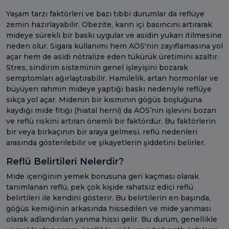
Yaşam tarzı faktörleri ve bazı tıbbi durumlar da reflüye
zemin hazırlayabilir. Obezite, karın içi basıncını artırarak
mideye sürekli bir baskı uygular ve asidin yukarı itilmesine
neden olur. Sigara kullanımı hem AÖS'nin zayıflamasına yol
açar hem de asidi nötralize eden tükürük üretimini azaltır.
Stres, sindirim sisteminin genel işleyişini bozarak
semptomları ağırlaştırabilir. Hamilelik, artan hormonlar ve
büyüyen rahmin mideye yaptığı baskı nedeniyle reflüye
sıkça yol açar. Midenin bir kısmının göğüs boşluğuna
kaydığı mide fıtığı (hiatal herni) da AÖS’nin işlevini bozan
ve reflü riskini artıran önemli bir faktördür. Bu faktörlerin
bir veya birkaçının bir araya gelmesi, reflü nedenleri
arasında gösterilebilir ve şikayetlerin şiddetini belirler.
Reflü Belirtileri Nelerdir?
Mide içeriğinin yemek borusuna geri kaçması olarak
tanımlanan reflü, pek çok kişide rahatsız edici reflü
belirtileri ile kendini gösterir. Bu belirtilerin en başında,
göğüs kemiğinin arkasında hissedilen ve mide yanması
olarak adlandırılan yanma hissi gelir. Bu durum, genellikle