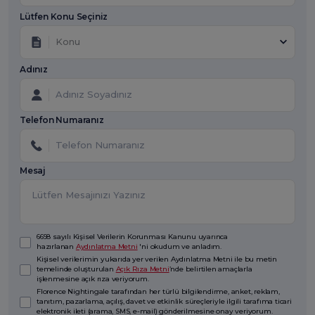
Lütfen Konu Seçiniz
Konu
Adınız
Telefon Numaranız
Mesaj
6698 sayılı Kişisel Verilerin Korunması Kanunu uyarınca
hazırlanan
Aydınlatma Metni
'ni okudum ve anladım.
Kişisel verilerimin yukarıda yer verilen Aydınlatma Metni ile bu metin
temelinde oluşturulan
Açık Rıza Metni
’nde belirtilen amaçlarla
işlenmesine açık rıza veriyorum.
Florence Nightingale tarafından her türlü bilgilendirme, anket, reklam,
tanıtım, pazarlama, açılış, davet ve etkinlik süreçleriyle ilgili tarafıma ticari
elektronik ileti (arama, SMS, e-mail) gönderilmesine onay veriyorum.