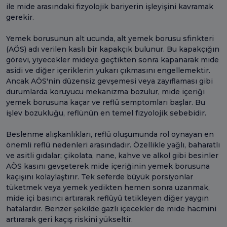
ile mide arasındaki fizyolojik bariyerin işleyişini kavramak
gerekir.
Yemek borusunun alt ucunda, alt yemek borusu sfinkteri
(AÖS) adı verilen kaslı bir kapakçık bulunur. Bu kapakçığın
görevi, yiyecekler mideye geçtikten sonra kapanarak mide
asidi ve diğer içeriklerin yukarı çıkmasını engellemektir.
Ancak AÖS'nin düzensiz gevşemesi veya zayıflaması gibi
durumlarda koruyucu mekanizma bozulur, mide içeriği
yemek borusuna kaçar ve reflü semptomları başlar. Bu
işlev bozukluğu, reflünün en temel fizyolojik sebebidir.
Beslenme alışkanlıkları, reflü oluşumunda rol oynayan en
önemli reflü nedenleri arasındadır. Özellikle yağlı, baharatlı
ve asitli gıdalar; çikolata, nane, kahve ve alkol gibi besinler
AÖS kasını gevşeterek mide içeriğinin yemek borusuna
kaçışını kolaylaştırır. Tek seferde büyük porsiyonlar
tüketmek veya yemek yedikten hemen sonra uzanmak,
mide içi basıncı artırarak reflüyü tetikleyen diğer yaygın
hatalardır. Benzer şekilde gazlı içecekler de mide hacmini
artırarak geri kaçış riskini yükseltir.