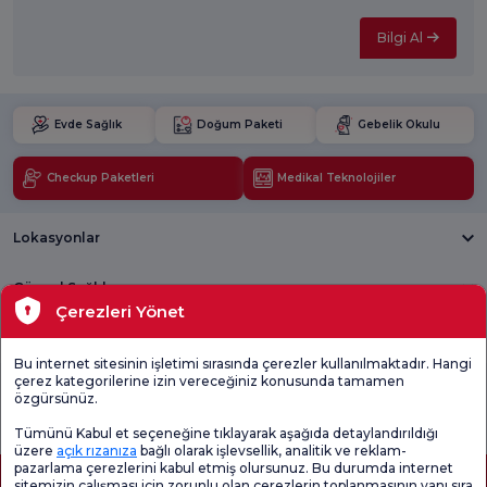
Bilgi Al
Evde Sağlık
Doğum Paketi
Gebelik Okulu
Checkup Paketleri
Medikal Teknolojiler
Lokasyonlar
Güncel Sağlık
Çerezleri Yönet
Tıbbi Birimler
Bu internet sitesinin işletimi sırasında çerezler kullanılmaktadır. Hangi
çerez kategorilerine izin vereceğiniz konusunda tamamen
Genel
Memnuniyet
Promo
özgürsünüz.
Memnuniyet
Anketi'ni kontrol
Memnuniyet
Anketi
edin
Anketi
Tümünü Kabul et seçeneğine tıklayarak aşağıda detaylandırıldığı
üzere
açık rızanıza
bağlı olarak işlevsellik, analitik ve reklam-
pazarlama çerezlerini kabul etmiş olursunuz. Bu durumda internet
sitemizin çalışması için zorunlu olan çerezlerin toplanmasının yanı sıra