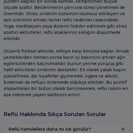
yüzden sağlıklı bir kiloda kalmak, semptomları büyük
ölçüde azaltır. Beslenmenin yanı sıra stresi yönetmek de
önemlidir. Stres, sindirim sistemini olumsuz etkileyen ve
asit üretimini artıran temel reflü nedenleri arasındadır.
Yoga, meditasyon veya düzenli hobiler edinmek gibi stres
azaltıcı aktiviteler, reflü ataklarının sıklığını düşürmede
etkilidir.
Düzenli fiziksel aktivite, reflüye karşı koruma sağlar. Ancak
yemeklerden hemen sonra karın içi basıncını artıran ağır
egzersizlerden kaçınılmalıdır; bunun yerine yürüyüş gibi
hafif aktiviteler sindirimi destekler. Ek olarak yatak başını
yükseltmek, dar kıyafetler giymemek, sigara ve alkolü
bırakmak da reflüyü önlemede oldukça etkilidir. Bu pozitif
alışkanlıkları bir bütün olarak benimsemek, reflü riskini en
aza indirerek yaşam kalitesini artırır.
Reflü Hakkında Sıkça Sorulan Sorular
Reflü hamilelikte daha mı sık görülür?