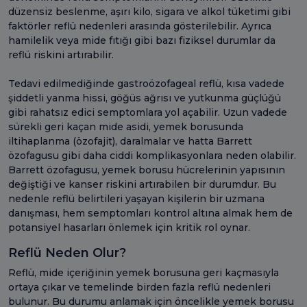
düzensiz beslenme, aşırı kilo, sigara ve alkol tüketimi gibi
faktörler reflü nedenleri arasında gösterilebilir. Ayrıca
hamilelik veya mide fıtığı gibi bazı fiziksel durumlar da
reflü riskini artırabilir.
Tedavi edilmediğinde gastroözofageal reflü, kısa vadede
şiddetli yanma hissi, göğüs ağrısı ve yutkunma güçlüğü
gibi rahatsız edici semptomlara yol açabilir. Uzun vadede
sürekli geri kaçan mide asidi, yemek borusunda
iltihaplanma (özofajit), daralmalar ve hatta Barrett
özofagusu gibi daha ciddi komplikasyonlara neden olabilir.
Barrett özofagusu, yemek borusu hücrelerinin yapısının
değiştiği ve kanser riskini artırabilen bir durumdur. Bu
nedenle reflü belirtileri yaşayan kişilerin bir uzmana
danışması, hem semptomları kontrol altına almak hem de
potansiyel hasarları önlemek için kritik rol oynar.
Reflü Neden Olur?
Reflü, mide içeriğinin yemek borusuna geri kaçmasıyla
ortaya çıkar ve temelinde birden fazla reflü nedenleri
bulunur. Bu durumu anlamak için öncelikle yemek borusu