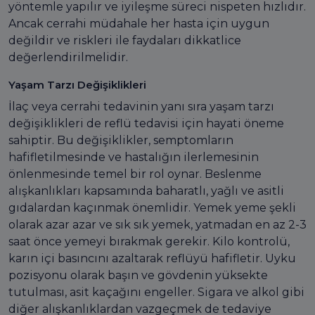
yöntemle yapılır ve iyileşme süreci nispeten hızlıdır.
Ancak cerrahi müdahale her hasta için uygun
değildir ve riskleri ile faydaları dikkatlice
değerlendirilmelidir.
Yaşam Tarzı Değişiklikleri
İlaç veya cerrahi tedavinin yanı sıra yaşam tarzı
değişiklikleri de reflü tedavisi için hayati öneme
sahiptir. Bu değişiklikler, semptomların
hafifletilmesinde ve hastalığın ilerlemesinin
önlenmesinde temel bir rol oynar. Beslenme
alışkanlıkları kapsamında baharatlı, yağlı ve asitli
gıdalardan kaçınmak önemlidir. Yemek yeme şekli
olarak azar azar ve sık sık yemek, yatmadan en az 2-3
saat önce yemeyi bırakmak gerekir. Kilo kontrolü,
karın içi basıncını azaltarak reflüyü hafifletir. Uyku
pozisyonu olarak başın ve gövdenin yüksekte
tutulması, asit kaçağını engeller. Sigara ve alkol gibi
diğer alışkanlıklardan vazgeçmek de tedaviye