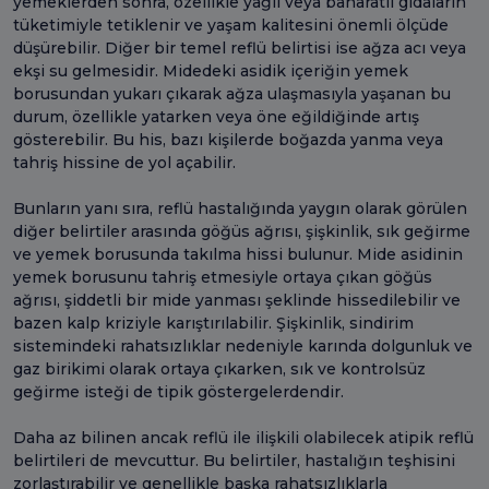
yemeklerden sonra, özellikle yağlı veya baharatlı gıdaların
tüketimiyle tetiklenir ve yaşam kalitesini önemli ölçüde
düşürebilir. Diğer bir temel reflü belirtisi ise ağza acı veya
ekşi su gelmesidir. Midedeki asidik içeriğin yemek
borusundan yukarı çıkarak ağza ulaşmasıyla yaşanan bu
durum, özellikle yatarken veya öne eğildiğinde artış
gösterebilir. Bu his, bazı kişilerde boğazda yanma veya
tahriş hissine de yol açabilir.
Bunların yanı sıra, reflü hastalığında yaygın olarak görülen
diğer belirtiler arasında göğüs ağrısı, şişkinlik, sık geğirme
ve yemek borusunda takılma hissi bulunur. Mide asidinin
yemek borusunu tahriş etmesiyle ortaya çıkan göğüs
ağrısı, şiddetli bir mide yanması şeklinde hissedilebilir ve
bazen kalp kriziyle karıştırılabilir. Şişkinlik, sindirim
sistemindeki rahatsızlıklar nedeniyle karında dolgunluk ve
gaz birikimi olarak ortaya çıkarken, sık ve kontrolsüz
geğirme isteği de tipik göstergelerdendir.
Daha az bilinen ancak reflü ile ilişkili olabilecek atipik reflü
belirtileri de mevcuttur. Bu belirtiler, hastalığın teşhisini
zorlaştırabilir ve genellikle başka rahatsızlıklarla