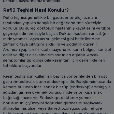
uzmana başvurmanız önemlidir.
Reflü Teşhisi Nasıl Konulur?
Reflü teşhisi, genellikle bir gastroenteroloji uzmanı
tarafından yapılan detaylı bir değerlendirme süreciyle
konulur. Bu süreç, doktorun hastanın şikayetlerini ve tıbbi
geçmişini dinlemesiyle başlar. Doktor, hastanın anlattığı
mide yanması, ağza acı su gelmesi gibi belirtilerin ne
zaman ortaya çıktığını, sıklığını ve şiddetini öğrenir.
Ardından yapılan fiziksel muayene ile karın bölgesi kontrol
edilir ve diğer olası sindirim sorunları dışlanır. Ancak
semptomlar tipik olsa bile kesin tanı için genellikle ileri
tetkiklere başvurulur.
Kesin teşhis için kullanılan başlıca yöntemlerden biri üst
gastrointestinal sistem endoskopisidir. Bu işlemde ucunda
kamera bulunan ince, esnek bir tüp (endoskop) aracılığıyla
ağızdan girilerek yemek borusu, mide ve onikiparmak
bağırsağı incelenir. Endoskopi, doktorun yemek
borusunun iç yüzeyini doğrudan görmesini sağlayarak
iltihaplanma, ülser veya Barrett özofagusu gibi reflüye
bağlı hasarları tespit etmesine olanak tanır. Gerekirse bu