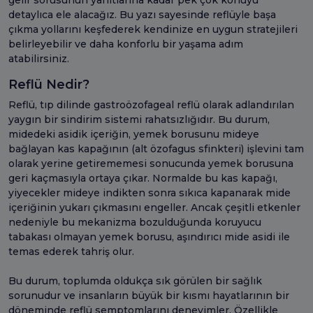
detaylıca ele alacağız. Bu yazı sayesinde reflüyle başa
çıkma yollarını keşfederek kendinize en uygun stratejileri
belirleyebilir ve daha konforlu bir yaşama adım
atabilirsiniz.
Reflü Nedir?
Reflü, tıp dilinde gastroözofageal reflü olarak adlandırılan
yaygın bir sindirim sistemi rahatsızlığıdır. Bu durum,
midedeki asidik içeriğin, yemek borusunu mideye
bağlayan kas kapağının (alt özofagus sfinkteri) işlevini tam
olarak yerine getirememesi sonucunda yemek borusuna
geri kaçmasıyla ortaya çıkar. Normalde bu kas kapağı,
yiyecekler mideye indikten sonra sıkıca kapanarak mide
içeriğinin yukarı çıkmasını engeller. Ancak çeşitli etkenler
nedeniyle bu mekanizma bozulduğunda koruyucu
tabakası olmayan yemek borusu, aşındırıcı mide asidi ile
temas ederek tahriş olur.
Bu durum, toplumda oldukça sık görülen bir sağlık
sorunudur ve insanların büyük bir kısmı hayatlarının bir
döneminde reflü semptomlarını deneyimler. Özellikle