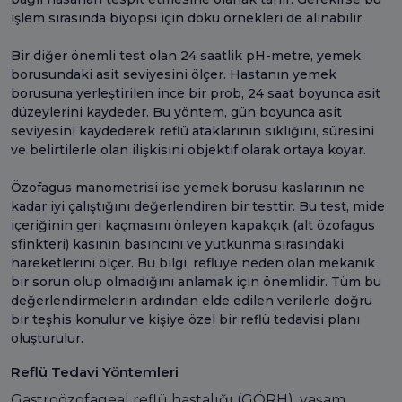
işlem sırasında biyopsi için doku örnekleri de alınabilir.
Bir diğer önemli test olan 24 saatlik pH-metre, yemek
borusundaki asit seviyesini ölçer. Hastanın yemek
borusuna yerleştirilen ince bir prob, 24 saat boyunca asit
düzeylerini kaydeder. Bu yöntem, gün boyunca asit
seviyesini kaydederek reflü ataklarının sıklığını, süresini
ve belirtilerle olan ilişkisini objektif olarak ortaya koyar.
Özofagus manometrisi ise yemek borusu kaslarının ne
kadar iyi çalıştığını değerlendiren bir testtir. Bu test, mide
içeriğinin geri kaçmasını önleyen kapakçık (alt özofagus
sfinkteri) kasının basıncını ve yutkunma sırasındaki
hareketlerini ölçer. Bu bilgi, reflüye neden olan mekanik
bir sorun olup olmadığını anlamak için önemlidir. Tüm bu
değerlendirmelerin ardından elde edilen verilerle doğru
bir teşhis konulur ve kişiye özel bir reflü tedavisi planı
oluşturulur.
Reflü Tedavi Yöntemleri
Gastroözofageal reflü hastalığı (GÖRH), yaşam