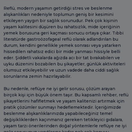
Reflü, modern yaşamın getirdiği stres ve beslenme
alışkanlıkları nedeniyle toplumun geniş bir kesimini
etkileyen yaygın bir sağlık sorunudur. Pek çok kişinin
yaşam kalitesini düşüren bu rahatsızlık, mide içeriğinin
yemek borusuna geri kaçması sonucu ortaya çıkar. Tıbbi
literatürde gastroözofageal reflü olarak adlandırılan bu
durum, kendini genellikle yemek sonrası veya yatarken
hissedilen rahatsız edici bir mide yanması hissiyle belli
eder. Şiddetli vakalarda ağızda acı bir tat bırakabilen ve
uyku düzenini bozabilen bu şikayetler, günlük aktiviteleri
olumsuz etkileyebilir ve uzun vadede daha ciddi sağlık
sorunlarına zemin hazırlayabilir.
Bu nedenle, reflüye ne iyi gelir sorusu, çözüm arayan
birçok kişi için büyük önem taşır. Bu kapsamlı rehber, reflü
şikayetlerini hafifletmek ve yaşam kalitenizi artırmak için
pratik çözümler sunmayı hedeflemektedir. İçeriğimizde
beslenme alışkanlıklarınızda yapabileceğiniz temel
değişikliklerden kaçınmanız gereken tetikleyici gıdalara,
yaşam tarzı önerilerinden doğal yöntemlerle reflüye ne iyi
gelir sorusunun yanıtlarına kadar pek çok konuyu