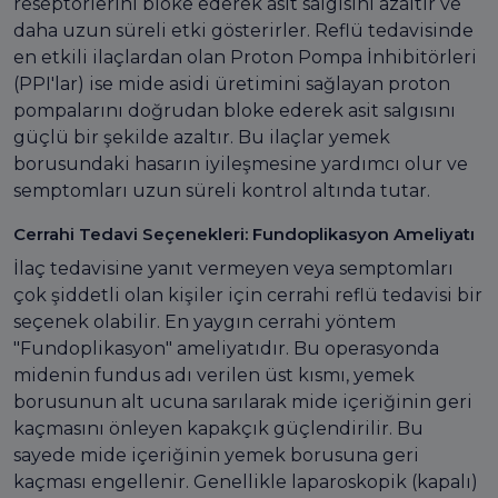
reseptörlerini bloke ederek asit salgısını azaltır ve
daha uzun süreli etki gösterirler. Reflü tedavisinde
en etkili ilaçlardan olan Proton Pompa İnhibitörleri
(PPI'lar) ise mide asidi üretimini sağlayan proton
pompalarını doğrudan bloke ederek asit salgısını
güçlü bir şekilde azaltır. Bu ilaçlar yemek
borusundaki hasarın iyileşmesine yardımcı olur ve
semptomları uzun süreli kontrol altında tutar.
Cerrahi Tedavi Seçenekleri: Fundoplikasyon Ameliyatı
İlaç tedavisine yanıt vermeyen veya semptomları
çok şiddetli olan kişiler için cerrahi reflü tedavisi bir
seçenek olabilir. En yaygın cerrahi yöntem
"Fundoplikasyon" ameliyatıdır. Bu operasyonda
midenin fundus adı verilen üst kısmı, yemek
borusunun alt ucuna sarılarak mide içeriğinin geri
kaçmasını önleyen kapakçık güçlendirilir. Bu
sayede mide içeriğinin yemek borusuna geri
kaçması engellenir. Genellikle laparoskopik (kapalı)