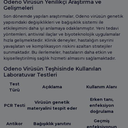
Odeno Virüsün Yenilikçi Araştırma ve
Gelişmeleri
Son dönemde yapılan araştırmalar, Odeno virüsün genetik
yapısındaki değişiklikleri ve bağışıklık sistemi ile
etkileşimini daha iyi anlamaya odaklanmıştır. Yeni tedavi
yöntemleri, antiviral ilaçlar ve biyoteknolojik uygulamalar
hızla gelişmektedir. Klinik deneyler, hastalığın seyrini
yavaşlatan ve komplikasyon riskini azaltan stratejiler
sunmaktadır. Bu ilerlemeler, hastaların daha etkin ve
kişiselleştirilmiş sağlık hizmeti almasını sağlamaktadır.
Odeno Virüsün Teşhisinde Kullanılan
Laboratuvar Testleri
Test
Açıklama
Kullanım Alanı
Türü
Erken tanı,
Virüsün genetik
PCR Testi
enfeksiyon
materyalini tespit eder
doğrulama
Geçmiş
Antikor
Bağışıklık yanıtını
enfeksiyonun