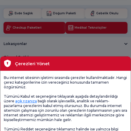
Evde Sağlık
Doğum Paketi
Gebelik Okulu
Checkup Paketleri
Medikal Teknolojiler
Lokasyonlar
Güncel Sağlık
Çerezleri Yönet
Tıbbi Birimler
Bu internet sitesinin işletimi sırasında çerezler kullanılmaktadır. Hangi
çerez kategorilerine izin vereceğiniz konusunda tamamen
Genel
Memnuniyet
Promo
özgürsünüz.
Memnuniyet
Anketi'ni kontrol
Memnuniyet
Anketi
edin
Anketi
Tümünü Kabul et seçeneğine tıklayarak aşağıda detaylandırıldığı
üzere
açık rızanıza
bağlı olarak işlevsellik, analitik ve reklam-
pazarlama çerezlerini kabul etmiş olursunuz. Bu durumda internet
sitemizin çalışması için zorunlu olan çerezlerin toplanmasının yanı sıra
internet sitemizi geliştirmemiz ve reklamları ilgili merkezinize göre
kişiselleştirmemiz mümkün hale gelir.
Tümünü Reddet seçeneğine tıklamanız halinde ise yalnızca bilgi