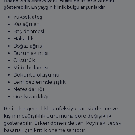
Odeno virüs enfeksiyonu çeşitli belirtilerle kendini
gösterebilir. En yaygın klinik bulgular şunlardır:
Yüksek ateş
Kas ağrıları
Baş dönmesi
Halsizlik
Boğaz ağrısı
Burun akıntısı
Öksürük
Mide bulantısı
Döküntü oluşumu
Lenf bezlerinde şişlik
Nefes darlığı
Göz kızarıklığı
Belirtiler genellikle enfeksiyonun şiddetine ve
kişinin bağışıklık durumuna göre değişiklik
gösterebilir. Erken dönemde tanı koymak, tedavi
başarısı için kritik öneme sahiptir.