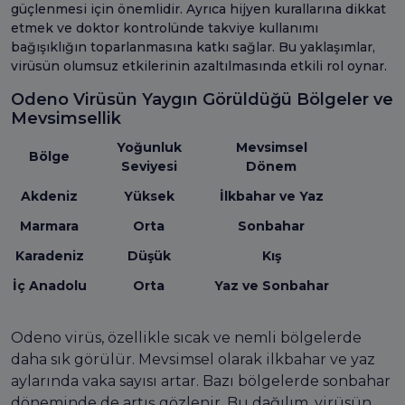
güçlenmesi için önemlidir. Ayrıca hijyen kurallarına dikkat
etmek ve doktor kontrolünde takviye kullanımı
bağışıklığın toparlanmasına katkı sağlar. Bu yaklaşımlar,
virüsün olumsuz etkilerinin azaltılmasında etkili rol oynar.
Odeno Virüsün Yaygın Görüldüğü Bölgeler ve
Mevsimsellik
Yoğunluk
Mevsimsel
Bölge
Seviyesi
Dönem
Akdeniz
Yüksek
İlkbahar ve Yaz
Marmara
Orta
Sonbahar
Karadeniz
Düşük
Kış
İç Anadolu
Orta
Yaz ve Sonbahar
Odeno virüs, özellikle sıcak ve nemli bölgelerde
daha sık görülür. Mevsimsel olarak ilkbahar ve yaz
aylarında vaka sayısı artar. Bazı bölgelerde sonbahar
döneminde de artış gözlenir. Bu dağılım, virüsün