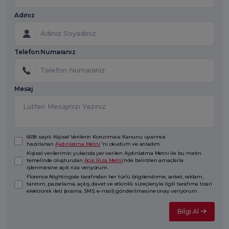
Adınız
Telefon Numaranız
Mesaj
6698 sayılı Kişisel Verilerin Korunması Kanunu uyarınca
hazırlanan
Aydınlatma Metni
'ni okudum ve anladım.
Kişisel verilerimin yukarıda yer verilen Aydınlatma Metni ile bu metin
temelinde oluşturulan
Açık Rıza Metni
’nde belirtilen amaçlarla
işlenmesine açık rıza veriyorum.
Florence Nightingale tarafından her türlü bilgilendirme, anket, reklam,
tanıtım, pazarlama, açılış, davet ve etkinlik süreçleriyle ilgili tarafıma ticari
elektronik ileti (arama, SMS, e-mail) gönderilmesine onay veriyorum.
Bilgi Al