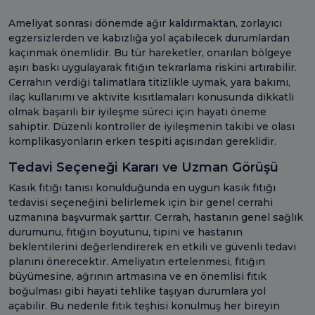
Ameliyat sonrası dönemde ağır kaldırmaktan, zorlayıcı
egzersizlerden ve kabızlığa yol açabilecek durumlardan
kaçınmak önemlidir. Bu tür hareketler, onarılan bölgeye
aşırı baskı uygulayarak fıtığın tekrarlama riskini artırabilir.
Cerrahın verdiği talimatlara titizlikle uymak, yara bakımı,
ilaç kullanımı ve aktivite kısıtlamaları konusunda dikkatli
olmak başarılı bir iyileşme süreci için hayati öneme
sahiptir. Düzenli kontroller de iyileşmenin takibi ve olası
komplikasyonların erken tespiti açısından gereklidir.
Tedavi Seçeneği Kararı ve Uzman Görüşü
Kasık fıtığı tanısı konulduğunda en uygun kasık fıtığı
tedavisi seçeneğini belirlemek için bir genel cerrahi
uzmanına başvurmak şarttır. Cerrah, hastanın genel sağlık
durumunu, fıtığın boyutunu, tipini ve hastanın
beklentilerini değerlendirerek en etkili ve güvenli tedavi
planını önerecektir. Ameliyatın ertelenmesi, fıtığın
büyümesine, ağrının artmasına ve en önemlisi fıtık
boğulması gibi hayati tehlike taşıyan durumlara yol
açabilir. Bu nedenle fıtık teşhisi konulmuş her bireyin