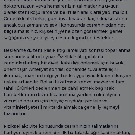
doktorunuzun veya hemşirenizin talimatlarına uygun
olarak steril koşullarda ve belirtilen aralıklarla yapılmalıdır.
Genellikle ilk birkaç gün duş almaktan kaçınılması istenir
ancak duş zamanı ve şekli konusunda cerrahınızdan net
bilgi almalısınız. Kişisel hijyene özen göstermek, genel
sağlığınızı ve yara iyileşmesini doğrudan destekler.
Beslenme düzeni, kasık fıtığı ameliyatı sonrası toparlanma
sürecinde kilit rol oynar. Özellikle lifli gıdalarla
zenginleştirilmiş bir diyet, kabızlığı önlemek için büyük
önem taşır. Ameliyat sonrası dönemde tuvalette aşırı
ıkınmak, onarılan bölgeye baskı uygulayarak komplikasyon
riskini artırabilir. Bol su tüketmek; sebze, meyve ve tam
tahıllı ürünleri beslenmenize dahil etmek bağırsak
hareketlerinin düzenli kalmasına yardımcı olur. Ayrıca
vücudun onarım için ihtiyaç duyduğu protein ve
vitaminleri yeterli miktarda almak da genel iyileşmeyi
hızlandırır.
Fiziksel aktivite konusunda cerrahınızın talimatlarına
harfiyen uymak önemlidir. İlk haftalarda ağır kaldırmaktan,