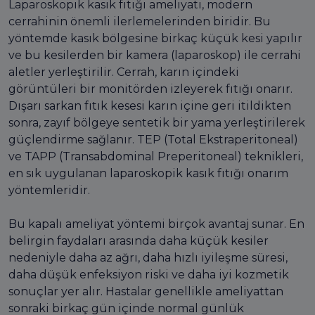
Laparoskopik kasık fıtığı ameliyatı, modern
cerrahinin önemli ilerlemelerinden biridir. Bu
yöntemde kasık bölgesine birkaç küçük kesi yapılır
ve bu kesilerden bir kamera (laparoskop) ile cerrahi
aletler yerleştirilir. Cerrah, karın içindeki
görüntüleri bir monitörden izleyerek fıtığı onarır.
Dışarı sarkan fıtık kesesi karın içine geri itildikten
sonra, zayıf bölgeye sentetik bir yama yerleştirilerek
güçlendirme sağlanır. TEP (Total Ekstraperitoneal)
ve TAPP (Transabdominal Preperitoneal) teknikleri,
en sık uygulanan laparoskopik kasık fıtığı onarım
yöntemleridir.
Bu kapalı ameliyat yöntemi birçok avantaj sunar. En
belirgin faydaları arasında daha küçük kesiler
nedeniyle daha az ağrı, daha hızlı iyileşme süresi,
daha düşük enfeksiyon riski ve daha iyi kozmetik
sonuçlar yer alır. Hastalar genellikle ameliyattan
sonraki birkaç gün içinde normal günlük