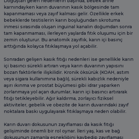
Doğuştan gelen nedenlerin başında, bebek anne
karnındayken karın duvarının kasık bölgesinde tam
kapanmaması veya zayıf kalması gelir. Özellikle erkek
bebeklerde testislerin karın boşluğundan skrotuma
inmesi sırasında oluşan inguinal kanalın doğumdan sonra
tam kapanmaması, ilerleyen yaşlarda fıtık oluşumu için bir
zemin oluşturur. Bu anatomik zayıflık, karın içi basınç
arttığında kolayca fıtıklaşmaya yol açabilir.
Sonradan gelişen kasık fıtığı nedenleri ise genellikle karın
içi basıncı sürekli artıran veya karın duvarının yapısını
bozan faktörlerle ilişkilidir. Kronik öksürük (KOAH, astım
veya sigara kullanımına bağlı), sürekli kabızlık nedeniyle
aşırı ıkınma ve prostat büyümesi gibi idrar yaparken
zorlanmaya yol açan durumlar, karın içi basıncı artırarak
fıtığı tetikleyebilir. Ağır kaldırma, zorlayıcı fiziksel
aktiviteler, gebelik ve obezite de karın duvarındaki zayıf
noktalara baskı uygulayarak fıtıklaşmaya neden olabilir.
Karın duvarı dokusunun zayıflaması da kasık fıtığı
gelişiminde önemli bir rol oynar. İleri yaş, kas ve bağ
dokusunun zamanla esnekliğini kaybedip zayıflaması