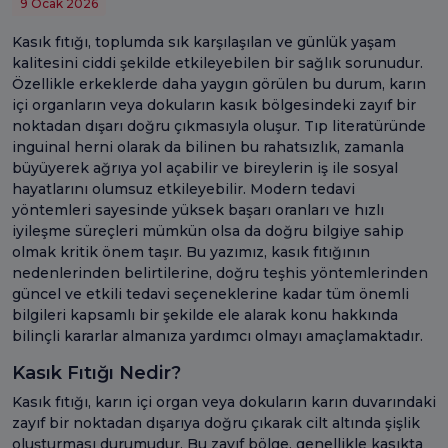
9 Ocak 2026
Kasık fıtığı, toplumda sık karşılaşılan ve günlük yaşam
kalitesini ciddi şekilde etkileyebilen bir sağlık sorunudur.
Özellikle erkeklerde daha yaygın görülen bu durum, karın
içi organların veya dokuların kasık bölgesindeki zayıf bir
noktadan dışarı doğru çıkmasıyla oluşur. Tıp literatüründe
inguinal herni olarak da bilinen bu rahatsızlık, zamanla
büyüyerek ağrıya yol açabilir ve bireylerin iş ile sosyal
hayatlarını olumsuz etkileyebilir. Modern tedavi
yöntemleri sayesinde yüksek başarı oranları ve hızlı
iyileşme süreçleri mümkün olsa da doğru bilgiye sahip
olmak kritik önem taşır. Bu yazımız, kasık fıtığının
nedenlerinden belirtilerine, doğru teşhis yöntemlerinden
güncel ve etkili tedavi seçeneklerine kadar tüm önemli
bilgileri kapsamlı bir şekilde ele alarak konu hakkında
bilinçli kararlar almanıza yardımcı olmayı amaçlamaktadır.
Kasık Fıtığı Nedir?
Kasık fıtığı, karın içi organ veya dokuların karın duvarındaki
zayıf bir noktadan dışarıya doğru çıkarak cilt altında şişlik
oluşturması durumudur. Bu zayıf bölge, genellikle kasıkta