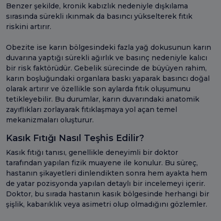
Benzer şekilde, kronik kabızlık nedeniyle dışkılama
sırasında sürekli ıkınmak da basıncı yükselterek fıtık
riskini artırır.
Obezite ise karın bölgesindeki fazla yağ dokusunun karın
duvarına yaptığı sürekli ağırlık ve basınç nedeniyle kalıcı
bir risk faktörüdür. Gebelik sürecinde de büyüyen rahim,
karın boşluğundaki organlara baskı yaparak basıncı doğal
olarak artırır ve özellikle son aylarda fıtık oluşumunu
tetikleyebilir. Bu durumlar, karın duvarındaki anatomik
zayıflıkları zorlayarak fıtıklaşmaya yol açan temel
mekanizmaları oluşturur.
Kasık Fıtığı Nasıl Teşhis Edilir?
Kasık fıtığı tanısı, genellikle deneyimli bir doktor
tarafından yapılan fizik muayene ile konulur. Bu süreç,
hastanın şikayetleri dinlendikten sonra hem ayakta hem
de yatar pozisyonda yapılan detaylı bir incelemeyi içerir.
Doktor, bu sırada hastanın kasık bölgesinde herhangi bir
şişlik, kabarıklık veya asimetri olup olmadığını gözlemler.