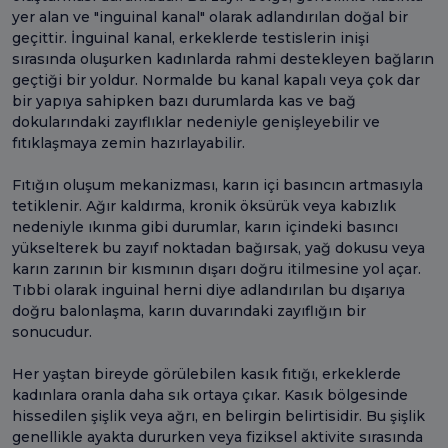
yer alan ve "inguinal kanal" olarak adlandırılan doğal bir
geçittir. İnguinal kanal, erkeklerde testislerin inişi
sırasında oluşurken kadınlarda rahmi destekleyen bağların
geçtiği bir yoldur. Normalde bu kanal kapalı veya çok dar
bir yapıya sahipken bazı durumlarda kas ve bağ
dokularındaki zayıflıklar nedeniyle genişleyebilir ve
fıtıklaşmaya zemin hazırlayabilir.
Fıtığın oluşum mekanizması, karın içi basıncın artmasıyla
tetiklenir. Ağır kaldırma, kronik öksürük veya kabızlık
nedeniyle ıkınma gibi durumlar, karın içindeki basıncı
yükselterek bu zayıf noktadan bağırsak, yağ dokusu veya
karın zarının bir kısmının dışarı doğru itilmesine yol açar.
Tıbbi olarak inguinal herni diye adlandırılan bu dışarıya
doğru balonlaşma, karın duvarındaki zayıflığın bir
sonucudur.
Her yaştan bireyde görülebilen kasık fıtığı, erkeklerde
kadınlara oranla daha sık ortaya çıkar. Kasık bölgesinde
hissedilen şişlik veya ağrı, en belirgin belirtisidir. Bu şişlik
genellikle ayakta dururken veya fiziksel aktivite sırasında