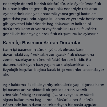
nedeniyle önemli bir risk faktörüdür. Aile öyküsünde fıtık
bulunan kişilerde genetik yatkınlık nedeniyle risk artar.
Ayrıca erkek cinsiyet, anatomik yapısı gereği kadınlara
göre daha yatkındır. Sigara kullanımı ve yetersiz beslenme
gibi çevresel faktörler de bağ dokusunun kalitesini
düşürerek karın duvarını zayıflatabilir. Bu risk faktörleri
genellikle bir araya gelerek fıtık oluşumunu kolaylaştırır.
Karın İçi Basıncını Artıran Durumlar
Karın içi basıncının sürekli yüksek olması, karın
duvarındaki zayıf noktaları zorlayarak fıtık oluşumuna
zemin hazırlayan en önemli faktörlerden biridir. Bu
durumu tetikleyen bazı yaşam tarzı alışkanlıkları ve
fizyolojik koşullar, başlıca kasık fıtığı nedenleri arasında yer
alır.
Ağır kaldırma, özellikle yanlış tekniklerle yapıldığında karın
içi basıncı ani ve şiddetli bir şekilde artırır. Kronik
Obstrüktif Akciğer Hastalığı (KOAH) veya uzun süreli
sigara kullanımına bağlı kronik öksürük, her öksürük
nöbetinde karın duvarına tekrarlayan bir baskı uygular.