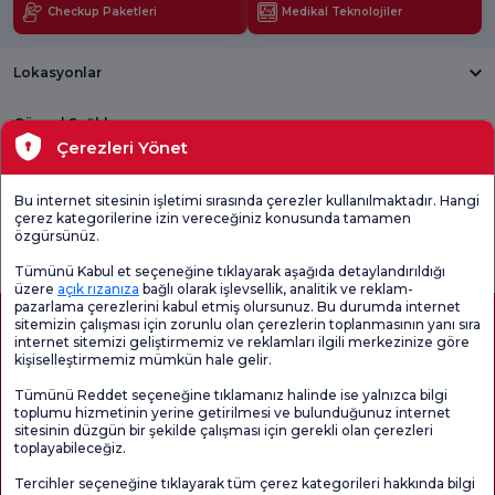
Checkup Paketleri
Medikal Teknolojiler
Lokasyonlar
Güncel Sağlık
Çerezleri Yönet
Tıbbi Birimler
Bu internet sitesinin işletimi sırasında çerezler kullanılmaktadır. Hangi
çerez kategorilerine izin vereceğiniz konusunda tamamen
Genel
Memnuniyet
Promo
özgürsünüz.
Memnuniyet
Anketi'ni kontrol
Memnuniyet
Anketi
edin
Anketi
Tümünü Kabul et seçeneğine tıklayarak aşağıda detaylandırıldığı
üzere
açık rızanıza
bağlı olarak işlevsellik, analitik ve reklam-
pazarlama çerezlerini kabul etmiş olursunuz. Bu durumda internet
sitemizin çalışması için zorunlu olan çerezlerin toplanmasının yanı sıra
internet sitemizi geliştirmemiz ve reklamları ilgili merkezinize göre
kişiselleştirmemiz mümkün hale gelir.
Tümünü Reddet seçeneğine tıklamanız halinde ise yalnızca bilgi
toplumu hizmetinin yerine getirilmesi ve bulunduğunuz internet
sitesinin düzgün bir şekilde çalışması için gerekli olan çerezleri
toplayabileceğiz.
Sağlık Turizmi Yetkilendirmesi
Kvkk
Hasta Haklari
Tercihler seçeneğine tıklayarak tüm çerez kategorileri hakkında bilgi
Sayfa içeriği sadece bilgilendirme amaçlıdır. Tanı ve tedavi için mutlaka