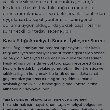
vakalarda sıkça tercih edilir çünkü aynı küçük
kesilerden her iki taraftaki fıtığa da müdahale
etmek mümkündür. Tecrübeli cerrahlar tarafından
uygulanan bu kapalı yöntem, hastanın genel
durumu uygun olduğunda yüksek başarı oranları
sunan etkili bir tedavi seçeneğidir.
Kasık Fıtığı Ameliyatı Sonrası İyileşme Süreci
Kasık fıtığı ameliyatının başarısı, operasyon kadar kasık
fıtığı ameliyatı sonrası iyileşme sürecine gösterilen özene
de bağlıdır. Ameliyatı takip eden ilk günlerde hissedilen
kasık ağrısı normaldir ve doktorunuzun reçete ettiği ağrı
kesicilerle etkili bir şekilde yönetilebilir. Belirtilen doz ve
sıklıkta ilaçları kullanmak, bu kritik dönemi daha rahat
geçirmenize yardımcı olur. Ağrının şiddeti zamanla
azalarak genellikle ilk birkaç gün içinde kontrol altına
alınabilir bir seviyeye iner.
Yara bakımı, enfeksiyonu önlemek ve iyileşmeyi
hızlandırmak için hayati önem taşır. Ameliyat bölgesinin
temiz ve kuru tutulması gerekir. Pansuman değişiklikleri