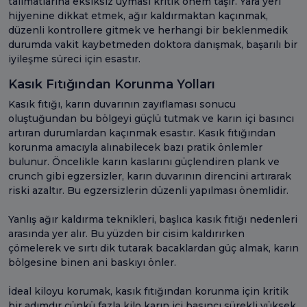
talimatlarına eksiksiz uyması kritik önem taşır. Yara yeri
hijyenine dikkat etmek, ağır kaldırmaktan kaçınmak,
düzenli kontrollere gitmek ve herhangi bir beklenmedik
durumda vakit kaybetmeden doktora danışmak, başarılı bir
iyileşme süreci için esastır.
Kasık Fıtığından Korunma Yolları
Kasık fıtığı, karın duvarının zayıflaması sonucu
oluştuğundan bu bölgeyi güçlü tutmak ve karın içi basıncı
artıran durumlardan kaçınmak esastır. Kasık fıtığından
korunma amacıyla alınabilecek bazı pratik önlemler
bulunur. Öncelikle karın kaslarını güçlendiren plank ve
crunch gibi egzersizler, karın duvarının direncini artırarak
riski azaltır. Bu egzersizlerin düzenli yapılması önemlidir.
Yanlış ağır kaldırma teknikleri, başlıca kasık fıtığı nedenleri
arasında yer alır. Bu yüzden bir cisim kaldırırken
çömelerek ve sırtı dik tutarak bacaklardan güç almak, karın
bölgesine binen ani baskıyı önler.
İdeal kiloyu korumak, kasık fıtığından korunma için kritik
bir adımdır çünkü fazla kilo karın içi basıncı sürekli yüksek