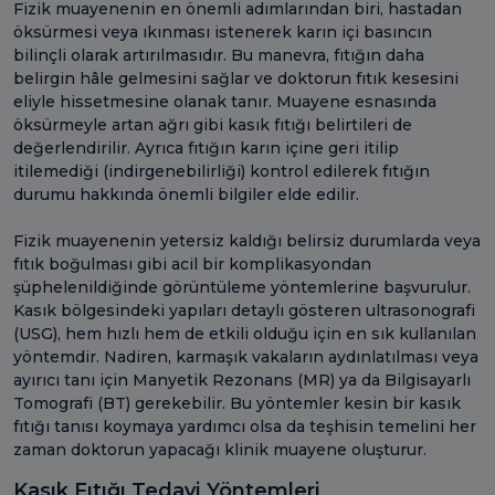
Fizik muayenenin en önemli adımlarından biri, hastadan
öksürmesi veya ıkınması istenerek karın içi basıncın
bilinçli olarak artırılmasıdır. Bu manevra, fıtığın daha
belirgin hâle gelmesini sağlar ve doktorun fıtık kesesini
eliyle hissetmesine olanak tanır. Muayene esnasında
öksürmeyle artan ağrı gibi kasık fıtığı belirtileri de
değerlendirilir. Ayrıca fıtığın karın içine geri itilip
itilemediği (indirgenebilirliği) kontrol edilerek fıtığın
durumu hakkında önemli bilgiler elde edilir.
Fizik muayenenin yetersiz kaldığı belirsiz durumlarda veya
fıtık boğulması gibi acil bir komplikasyondan
şüphelenildiğinde görüntüleme yöntemlerine başvurulur.
Kasık bölgesindeki yapıları detaylı gösteren ultrasonografi
(USG), hem hızlı hem de etkili olduğu için en sık kullanılan
yöntemdir. Nadiren, karmaşık vakaların aydınlatılması veya
ayırıcı tanı için Manyetik Rezonans (MR) ya da Bilgisayarlı
Tomografi (BT) gerekebilir. Bu yöntemler kesin bir kasık
fıtığı tanısı koymaya yardımcı olsa da teşhisin temelini her
zaman doktorun yapacağı klinik muayene oluşturur.
Kasık Fıtığı Tedavi Yöntemleri