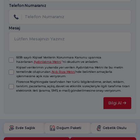
Telefon Numaranız
Mesaj
6698 sayılı Kişisel Verilerin Korunması Kanunu uyarınca
hazırlanan
Aydınlatma Metni
'ni okudum ve anladım.
Kişisel verilerimin yukarıda yer verilen Aydınlatma Metni ile bu metin
temelinde oluşturulan
Açık Rıza Metni
’nde belirtilen amaçlarla
işlenmesine açık rıza veriyorum.
Florence Nightingale tarafından her türlü bilgilendirme, anket, reklam,
tanıtım, pazarlama, açılış, davet ve etkinlik süreçleriyle ilgili tarafıma ticari
elektronik ileti (arama, SMS, e-mail) gönderilmesine onay veriyorum.
Bilgi Al
Evde Sağlık
Doğum Paketi
Gebelik Okulu