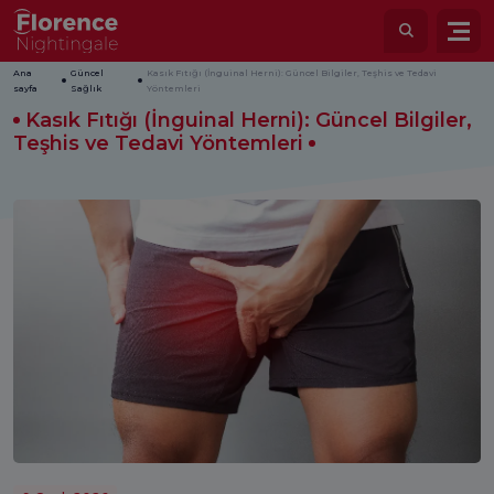
Ana
Güncel
Kasık Fıtığı (İnguinal Herni): Güncel Bilgiler, Teşhis ve Tedavi
sayfa
Sağlık
Yöntemleri
Kasık Fıtığı (İnguinal Herni): Güncel Bilgiler,
Teşhis ve Tedavi Yöntemleri