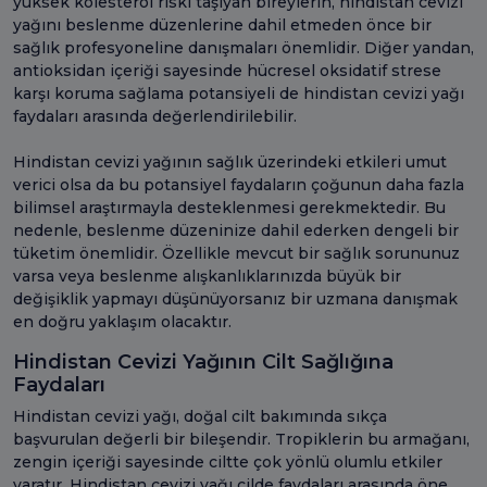
yüksek kolesterol riski taşıyan bireylerin, hindistan cevizi
yağını beslenme düzenlerine dahil etmeden önce bir
sağlık profesyoneline danışmaları önemlidir. Diğer yandan,
antioksidan içeriği sayesinde hücresel oksidatif strese
karşı koruma sağlama potansiyeli de hindistan cevizi yağı
faydaları arasında değerlendirilebilir.
Hindistan cevizi yağının sağlık üzerindeki etkileri umut
verici olsa da bu potansiyel faydaların çoğunun daha fazla
bilimsel araştırmayla desteklenmesi gerekmektedir. Bu
nedenle, beslenme düzeninize dahil ederken dengeli bir
tüketim önemlidir. Özellikle mevcut bir sağlık sorununuz
varsa veya beslenme alışkanlıklarınızda büyük bir
değişiklik yapmayı düşünüyorsanız bir uzmana danışmak
en doğru yaklaşım olacaktır.
Hindistan Cevizi Yağının Cilt Sağlığına
Faydaları
Hindistan cevizi yağı, doğal cilt bakımında sıkça
başvurulan değerli bir bileşendir. Tropiklerin bu armağanı,
zengin içeriği sayesinde ciltte çok yönlü olumlu etkiler
yaratır. Hindistan cevizi yağı cilde faydaları arasında öne