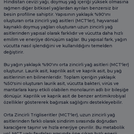
Hindistan cevizi yağı, doymuş yağ içeriği yüksek olmasına
rağmen diğer bitkisel yağlardan ayrılan benzersiz bir
besin profiline sahiptir. Yapısının yaklaşık %90'ını
oluşturan orta zincirli yağ asitleri (MCT'ler), hayvansal
kaynaklı doymuş yağları oluşturan uzun zincirli yağ
asitlerinden yapısal olarak farklıdır ve vücutta daha hızlı
emilim ve enerjiye dönüşüm sağlar. Bu yapısal fark, yağın
vücutta nasıl işlendiğini ve kullanıldığını temelden
değiştirir.
Bu yağın yaklaşık %90'ını orta zincirli yağ asitleri (MCT'ler)
oluşturur. Laurik asit, kaprilik asit ve kaprik asit, bu yağ
asitlerinin en bilinenleridir. Toplam içeriğin yaklaşık
%50'sini oluşturan laurik asit, vücutta bakteri, virüs ve
mantarlara karşı etkili olabilen monolaurin adlı bir bileşiğe
dönüşür. Kaprilik ve kaprik asit de benzer antimikrobiyal
özellikler göstererek bağırsak sağlığını destekleyebilir.
Orta Zincirli Trigliseritler (MCT'ler), uzun zincirli yağ
asitlerinden farklı olarak sindirim sırasında doğrudan
karaciğere taşınır ve hızla enerjiye çevrilir. Bu metabolik
yol, MCT yağı faydaları arasında öne çıkan hızlı enerji