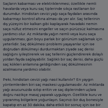
Saçların kabarması ve elektriklenmesi, özellikle nemli
havalarda veya kuru saç tiplerinde sıkça rastlanan bir
durumdur. Hindistan cevizi yağı saça faydaları arasında
kabarmayı kontrol altına alması da yer alır. Saç tellerinin
dış yüzeyini bir kalkan gibi kaplayarak havadaki nemin
saça nüfuz etmesini engeller ve saçın pürüzsüz kalmasına
yardımcı olur. Az miktarda yağın nemli veya kuru saça
uygulanması, gün boyu parlak bir görünüm sağlamak için
yeterlidir. Saç dökülmesi problemi yaşayanlar için ise
doğrudan dökülmeyi durdurmaktan ziyade saç derisi
sağlığını iyileştirerek ve saç tellerini güçlendirerek dolaylı
yoldan fayda sağlayabilir. Sağlıklı bir saç derisi, daha güçlü
saç kökleri anlamına geldiğinden saç dökülmesinin
azalmasına yardımcı olabilir.
Peki, hindistan cevizi yağı nasıl kullanılır? En yaygın
yöntemlerden biri saç maskesi uygulamasıdır. Az miktarda
yağı avucunuzda ısıtıp eritin ve saç diplerinden uçlara
doğru nazikçe masaj yaparak uygulayın. Özellikle kuru ve
yıpranmış bölgelere yoğunlaşın. Saçınızı bir duş bonesiyle
kapatıp en az 30 dakika, daha etkili bir sonuç için ise bir