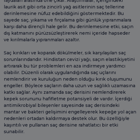
faydaları arasında öne çıkar. Araştırmalar, içeriğindeki
laurik asit gibi orta zincirli yağ asitlerinin saç tellerine
derinlemesine nüfuz edebildiğini göstermektedir. Bu
sayede saç, yıkama ve fırçalama gibi günlük yıpranmalara
karşı daha dirençli hale gelir. Bu derinlemesine etki, saçın
dış katmanını pürüzsüzleştirerek nemi içeride hapseder
ve kırılmalarla yıpranmaları azaltır.
Saç kırıkları ve koparak dökülmeler, sık karşılaşılan saç
sorunlarındandır. Hindistan cevizi yağı, saçın elastikiyetini
artırarak bu tür problemleri en aza indirmeye yardımcı
olabilir. Düzenli olarak uygulandığında saç uçlarını
nemlendirir ve kuruluğun neden olduğu kırık oluşumunu
engeller. Böylece saçların daha uzun ve sağlıklı uzamasına
katkı sağlar. Aynı zamanda saç derisini nemlendirerek
kepek sorununu hafifletme potansiyeli de vardır. İçerdiği
antimikrobiyal bileşenler sayesinde saç derisindeki
mantar ve bakteri gelişimini engelleyerek kepeğe yol açan
nedenleri ortadan kaldırmaya destek olur. Bu özelliğiyle
kaşıntılı ve pullanan saç derisine rahatlatıcı bir etki
sunabilir.