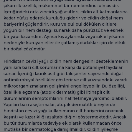
çıkan ilk özellik, mükemmel bir nemlendirici olmasıdır.
İçeriğindeki orta zincirli yağ asitleri, cildin alt katmanlarına
kadar nüfuz ederek kuruluğu giderir ve cildin doğal nem
bariyerini güçlendirir. Kuru ve pul pul dökülen ciltlere
yoğun bir nem desteği sunarak daha pürüzsüz ve esnek
bir yapı kazandırır. Ayrıca kış aylarında veya sık el yıkama
nedeniyle kuruyan eller ile çatlamış dudaklar için de etkili
bir doğal çözümdür.
Hindistan cevizi yağı, cildin nem dengesini desteklemenin
yanı sıra bazı cilt sorunlarına karşı da potansiyel faydalar
sunar. İçerdiği laurik asit gibi bileşenler sayesinde doğal
antimikrobiyal özellikler gösterir ve cilt yüzeyindeki zararlı
mikroorganizmaların gelişimini engelleyebilir. Bu özelliği,
özellikle egzama (atopik dermatit) gibi iltihaplı cilt
durumlarının semptomlarını hafifletmeye yardımcı olabilir.
Yapılan bazı araştırmalar, atopik dermatitli bireylerde
hindistan cevizi yağı kullanımının cilt bariyerini onararak
kaşıntı ve kızarıklığı azaltabildiğini göstermektedir. Ancak
bu tür durumlarda tedaviye ek olarak kullanmadan önce
mutlaka bir dermatoloğa danışılmalıdır. Cildin iyileşme