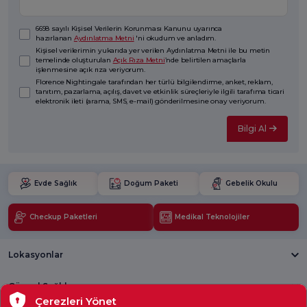
6698 sayılı Kişisel Verilerin Korunması Kanunu uyarınca
hazırlanan
Aydınlatma Metni
'ni okudum ve anladım.
Kişisel verilerimin yukarıda yer verilen Aydınlatma Metni ile bu metin
temelinde oluşturulan
Açık Rıza Metni
’nde belirtilen amaçlarla
işlenmesine açık rıza veriyorum.
Florence Nightingale tarafından her türlü bilgilendirme, anket, reklam,
tanıtım, pazarlama, açılış, davet ve etkinlik süreçleriyle ilgili tarafıma ticari
elektronik ileti (arama, SMS, e-mail) gönderilmesine onay veriyorum.
Bilgi Al
Evde Sağlık
Doğum Paketi
Gebelik Okulu
Checkup Paketleri
Medikal Teknolojiler
Lokasyonlar
Güncel Sağlık
Çerezleri Yönet