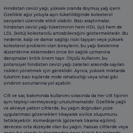
Hindistan cevizi yağı, yüksek oranda doymuş yağ içerir.
Özellikle ağız yoluyla aşırı tüketildiğinde kolesterol
seviyeleri üzerinde etkili olabilir. Bazı araştırmalar,
hindistan cevizi yağı tüketiminin hem HDL (iyi) hem de
LDL (kötü) kolesterolü artırabileceğini göstermektedir. Bu
nedenle, kalp ve damar sağlığı riski taşıyan veya yüksek
kolesterol problemi olan bireylerin, bu yağı beslenme
düzenlerine eklemeden önce bir sağlık uzmanına
danışmaları kritik önem taşır. Ölçülü kullanım, bu
potansiyel hindistan cevizi yağı zararları arasında sayılan
riskleri yönetmek için gereklidir. Ayrıca, yüksek miktarda
tüketim bazı kişilerde mide rahatsızlığı veya ishal gibi
sindirim sorunlarına yol açabilir.
Cilt ve saç bakımında kullanımı sırasında da her cilt tipinin
aynı tepkiyi vermeyeceği unutulmamalıdır. Özellikle yağlı
ve akneye yatkın ciltlerde, bu yağın doğrudan yüze
uygulanması gözenekleri tıkayarak sivilce oluşumunu
tetikleyebilir. Komedojenik (gözenek tıkama eğilimi)
derecesi orta düzeyde olan bu yağın, hassas ciltlerde veya
geniş bir alanda kullanılmadan önce küçük bir bölgede