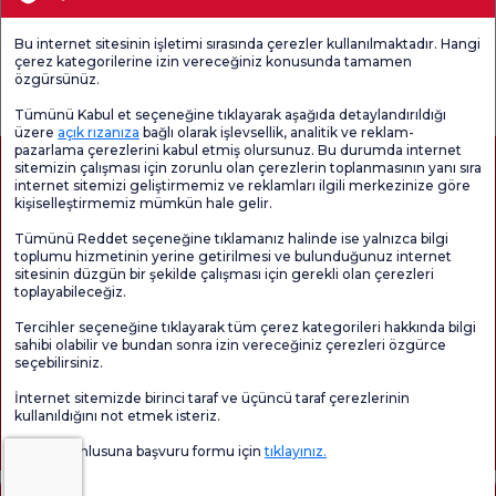
Tıbbi Birimler
Bu internet sitesinin işletimi sırasında çerezler kullanılmaktadır. Hangi
çerez kategorilerine izin vereceğiniz konusunda tamamen
Genel
Memnuniyet
Promo
özgürsünüz.
Memnuniyet
Anketi'ni kontrol
Memnuniyet
Anketi
edin
Anketi
Tümünü Kabul et seçeneğine tıklayarak aşağıda detaylandırıldığı
üzere
açık rızanıza
bağlı olarak işlevsellik, analitik ve reklam-
pazarlama çerezlerini kabul etmiş olursunuz. Bu durumda internet
sitemizin çalışması için zorunlu olan çerezlerin toplanmasının yanı sıra
internet sitemizi geliştirmemiz ve reklamları ilgili merkezinize göre
kişiselleştirmemiz mümkün hale gelir.
Tümünü Reddet seçeneğine tıklamanız halinde ise yalnızca bilgi
toplumu hizmetinin yerine getirilmesi ve bulunduğunuz internet
sitesinin düzgün bir şekilde çalışması için gerekli olan çerezleri
toplayabileceğiz.
Sağlık Turizmi Yetkilendirmesi
Kvkk
Hasta Haklari
Tercihler seçeneğine tıklayarak tüm çerez kategorileri hakkında bilgi
Sayfa içeriği sadece bilgilendirme amaçlıdır. Tanı ve tedavi için mutlaka
sahibi olabilir ve bundan sonra izin vereceğiniz çerezleri özgürce
doktorunuza başvurunuz.
seçebilirsiniz.
@2026 Grup Florence Nightingale Hastaneleri
İnternet sitemizde birinci taraf ve üçüncü taraf çerezlerinin
kullanıldığını not etmek isteriz.
Editör: Uğurcan Durmuş - 0 549 455 55 46. - Güncelleme Tarihi: 07.08.2026
Veri sorumlusuna başvuru formu için
tıklayınız.