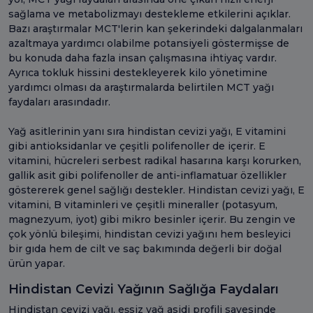
sağlama ve metabolizmayı destekleme etkilerini açıklar.
Bazı araştırmalar MCT'lerin kan şekerindeki dalgalanmaları
azaltmaya yardımcı olabilme potansiyeli göstermişse de
bu konuda daha fazla insan çalışmasına ihtiyaç vardır.
Ayrıca tokluk hissini destekleyerek kilo yönetimine
yardımcı olması da araştırmalarda belirtilen MCT yağı
faydaları arasındadır.
Yağ asitlerinin yanı sıra hindistan cevizi yağı, E vitamini
gibi antioksidanlar ve çeşitli polifenoller de içerir. E
vitamini, hücreleri serbest radikal hasarına karşı korurken,
gallik asit gibi polifenoller de anti-inflamatuar özellikler
göstererek genel sağlığı destekler. Hindistan cevizi yağı, E
vitamini, B vitaminleri ve çeşitli mineraller (potasyum,
magnezyum, iyot) gibi mikro besinler içerir. Bu zengin ve
çok yönlü bileşimi, hindistan cevizi yağını hem besleyici
bir gıda hem de cilt ve saç bakımında değerli bir doğal
ürün yapar.
Hindistan Cevizi Yağının Sağlığa Faydaları
Hindistan cevizi yağı, eşsiz yağ asidi profili sayesinde