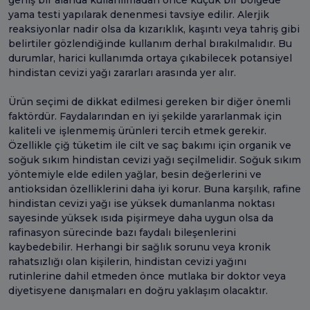
yama testi yapılarak denenmesi tavsiye edilir. Alerjik
reaksiyonlar nadir olsa da kızarıklık, kaşıntı veya tahriş gibi
belirtiler gözlendiğinde kullanım derhal bırakılmalıdır. Bu
durumlar, harici kullanımda ortaya çıkabilecek potansiyel
hindistan cevizi yağı zararları arasında yer alır.
Ürün seçimi de dikkat edilmesi gereken bir diğer önemli
faktördür. Faydalarından en iyi şekilde yararlanmak için
kaliteli ve işlenmemiş ürünleri tercih etmek gerekir.
Özellikle çiğ tüketim ile cilt ve saç bakımı için organik ve
soğuk sıkım hindistan cevizi yağı seçilmelidir. Soğuk sıkım
yöntemiyle elde edilen yağlar, besin değerlerini ve
antioksidan özelliklerini daha iyi korur. Buna karşılık, rafine
hindistan cevizi yağı ise yüksek dumanlanma noktası
sayesinde yüksek ısıda pişirmeye daha uygun olsa da
rafinasyon sürecinde bazı faydalı bileşenlerini
kaybedebilir. Herhangi bir sağlık sorunu veya kronik
rahatsızlığı olan kişilerin, hindistan cevizi yağını
rutinlerine dahil etmeden önce mutlaka bir doktor veya
diyetisyene danışmaları en doğru yaklaşım olacaktır.