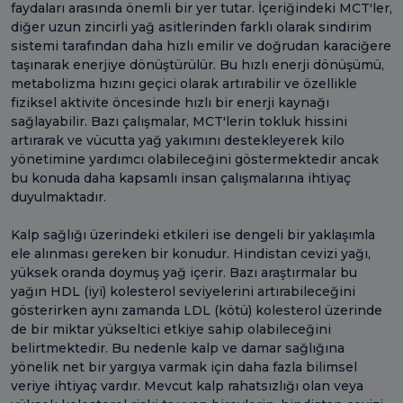
faydaları arasında önemli bir yer tutar. İçeriğindeki MCT'ler,
diğer uzun zincirli yağ asitlerinden farklı olarak sindirim
sistemi tarafından daha hızlı emilir ve doğrudan karaciğere
taşınarak enerjiye dönüştürülür. Bu hızlı enerji dönüşümü,
metabolizma hızını geçici olarak artırabilir ve özellikle
fiziksel aktivite öncesinde hızlı bir enerji kaynağı
sağlayabilir. Bazı çalışmalar, MCT'lerin tokluk hissini
artırarak ve vücutta yağ yakımını destekleyerek kilo
yönetimine yardımcı olabileceğini göstermektedir ancak
bu konuda daha kapsamlı insan çalışmalarına ihtiyaç
duyulmaktadır.
Kalp sağlığı üzerindeki etkileri ise dengeli bir yaklaşımla
ele alınması gereken bir konudur. Hindistan cevizi yağı,
yüksek oranda doymuş yağ içerir. Bazı araştırmalar bu
yağın HDL (iyi) kolesterol seviyelerini artırabileceğini
gösterirken aynı zamanda LDL (kötü) kolesterol üzerinde
de bir miktar yükseltici etkiye sahip olabileceğini
belirtmektedir. Bu nedenle kalp ve damar sağlığına
yönelik net bir yargıya varmak için daha fazla bilimsel
veriye ihtiyaç vardır. Mevcut kalp rahatsızlığı olan veya