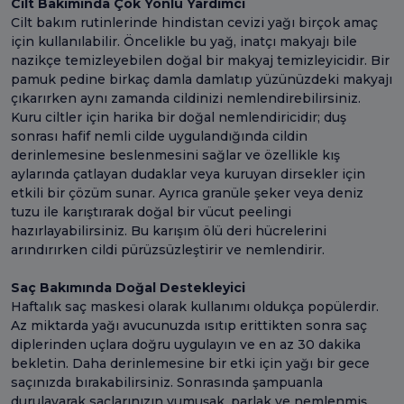
Cilt Bakımında Çok Yönlü Yardımcı
Cilt bakım rutinlerinde hindistan cevizi yağı birçok amaç
için kullanılabilir. Öncelikle bu yağ, inatçı makyajı bile
nazikçe temizleyebilen doğal bir makyaj temizleyicidir. Bir
pamuk pedine birkaç damla damlatıp yüzünüzdeki makyajı
çıkarırken aynı zamanda cildinizi nemlendirebilirsiniz.
Kuru ciltler için harika bir doğal nemlendiricidir; duş
sonrası hafif nemli cilde uygulandığında cildin
derinlemesine beslenmesini sağlar ve özellikle kış
aylarında çatlayan dudaklar veya kuruyan dirsekler için
etkili bir çözüm sunar. Ayrıca granüle şeker veya deniz
tuzu ile karıştırarak doğal bir vücut peelingi
hazırlayabilirsiniz. Bu karışım ölü deri hücrelerini
arındırırken cildi pürüzsüzleştirir ve nemlendirir.
Saç Bakımında Doğal Destekleyici
Haftalık saç maskesi olarak kullanımı oldukça popülerdir.
Az miktarda yağı avucunuzda ısıtıp erittikten sonra saç
diplerinden uçlara doğru uygulayın ve en az 30 dakika
bekletin. Daha derinlemesine bir etki için yağı bir gece
saçınızda bırakabilirsiniz. Sonrasında şampuanla
durulayarak saçlarınızın yumuşak, parlak ve nemlenmiş