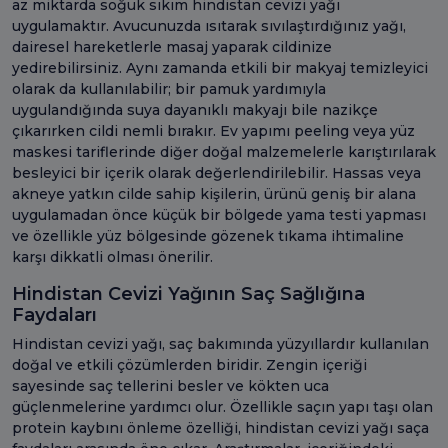
az miktarda soğuk sıkım hindistan cevizi yağı
uygulamaktır. Avucunuzda ısıtarak sıvılaştırdığınız yağı,
dairesel hareketlerle masaj yaparak cildinize
yedirebilirsiniz. Aynı zamanda etkili bir makyaj temizleyici
olarak da kullanılabilir; bir pamuk yardımıyla
uygulandığında suya dayanıklı makyajı bile nazikçe
çıkarırken cildi nemli bırakır. Ev yapımı peeling veya yüz
maskesi tariflerinde diğer doğal malzemelerle karıştırılarak
besleyici bir içerik olarak değerlendirilebilir. Hassas veya
akneye yatkın cilde sahip kişilerin, ürünü geniş bir alana
uygulamadan önce küçük bir bölgede yama testi yapması
ve özellikle yüz bölgesinde gözenek tıkama ihtimaline
karşı dikkatli olması önerilir.
Hindistan Cevizi Yağının Saç Sağlığına
Faydaları
Hindistan cevizi yağı, saç bakımında yüzyıllardır kullanılan
doğal ve etkili çözümlerden biridir. Zengin içeriği
sayesinde saç tellerini besler ve kökten uca
güçlenmelerine yardımcı olur. Özellikle saçın yapı taşı olan
protein kaybını önleme özelliği, hindistan cevizi yağı saça