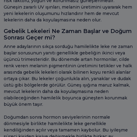
risk faktörü, yoğun ve korunmasız güneşlenmedir.
Güneşin zararlı UV ışınları, melanin üretimini uyararak hem
yeni lekelerin oluşumunu hızlandırır hem de mevcut
lekelerin daha da koyulaşmasına neden olur.
Gebelik Lekeleri Ne Zaman Başlar ve Doğum
Sonrası Geçer mi?
Anne adaylarının sıkça sorduğu hamilelikte leke ne zaman
başlar sorusunun yanıtı genellikle gebeliğin ikinci veya
üçüncü trimesteridir. Bu dönemde artan hormonlar, cilde
renk veren melanin pigmentinin üretimini tetikler ve halk
arasında gebelik lekeleri olarak bilinen koyu renkli alanlar
ortaya çıkar. Bu lekeler çoğunlukla alın, yanaklar ve dudak
üstü gibi bölgelerde görülür. Güneş ışığına maruz kalmak,
mevcut lekelerin daha da koyulaşmasına neden
olabileceğinden hamilelik boyunca güneşten korunmak
büyük önem taşır.
Doğumdan sonra hormon seviyelerinin normale
dönmesiyle birlikte hamilelikte leke genellikle
kendiliğinden açılır veya tamamen kaybolur. Bu iyileşme
süreci kişiden kişiye değişmekle birlikte birkaç ay