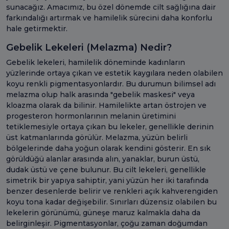
sunacağız. Amacımız, bu özel dönemde cilt sağlığına dair
farkındalığı artırmak ve hamilelik sürecini daha konforlu
hale getirmektir.
Gebelik Lekeleri (Melazma) Nedir?
Gebelik lekeleri, hamilelik döneminde kadınların
yüzlerinde ortaya çıkan ve estetik kaygılara neden olabilen
koyu renkli pigmentasyonlardır. Bu durumun bilimsel adı
melazma olup halk arasında "gebelik maskesi" veya
kloazma olarak da bilinir. Hamilelikte artan östrojen ve
progesteron hormonlarının melanin üretimini
tetiklemesiyle ortaya çıkan bu lekeler, genellikle derinin
üst katmanlarında görülür. Melazma, yüzün belirli
bölgelerinde daha yoğun olarak kendini gösterir. En sık
görüldüğü alanlar arasında alın, yanaklar, burun üstü,
dudak üstü ve çene bulunur. Bu cilt lekeleri, genellikle
simetrik bir yapıya sahiptir, yani yüzün her iki tarafında
benzer desenlerde belirir ve renkleri açık kahverengiden
koyu tona kadar değişebilir. Sınırları düzensiz olabilen bu
lekelerin görünümü, güneşe maruz kalmakla daha da
belirginleşir. Pigmentasyonlar, çoğu zaman doğumdan