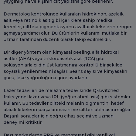
yaygınlığına ve kişinin cilt yapısına göre belirlenir.
Dermatolog kontrolünde kullanılan hidrokinon, azelaik
asit veya retinoik asit gibi içeriklere sahip medikal
kremler, ciltteki pigmentasyonu azaltarak lekelerin rengini
açmaya yardımcı olur. Bu ürünlerin kullanımı mutlaka bir
uzman tarafından düzenli olarak takip edilmelidir.
Bir diğer yöntem olan kimyasal peeling, alfa hidroksi
asitler (AHA) veya trikloroasetik asit (TCA) gibi
solüsyonlarla cildin üst katmanını kontrollü bir şekilde
soyarak yenilenmesini sağlar. Seans sayısı ve kimyasalın
gücü, leke yoğunluğuna göre ayarlanır.
Lazer tedavileri de melazma tedavisinde Q-switched,
fraksiyonel lazer veya IPL (yoğun atımlı ışık) gibi sistemler
kullanır. Bu tedaviler ciltteki melanin pigmentini hedef
alarak lekelerin parçalanmasını ve ciltten atılmasını sağlar.
Başarılı sonuçlar için doğru cihaz seçimi ve uzman
deneyimi kritiktir.
Bazı merkezlerde PRP ve mezoterapi gibi yenilikçi