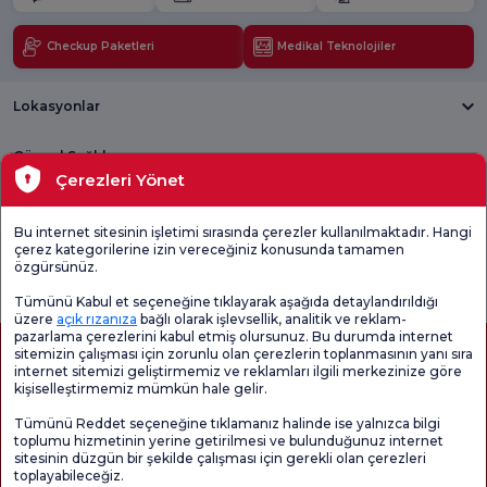
Checkup Paketleri
Medikal Teknolojiler
Lokasyonlar
Güncel Sağlık
Çerezleri Yönet
Tıbbi Birimler
Bu internet sitesinin işletimi sırasında çerezler kullanılmaktadır. Hangi
çerez kategorilerine izin vereceğiniz konusunda tamamen
Genel
Memnuniyet
Promo
özgürsünüz.
Memnuniyet
Anketi'ni kontrol
Memnuniyet
Anketi
edin
Anketi
Tümünü Kabul et seçeneğine tıklayarak aşağıda detaylandırıldığı
üzere
açık rızanıza
bağlı olarak işlevsellik, analitik ve reklam-
pazarlama çerezlerini kabul etmiş olursunuz. Bu durumda internet
sitemizin çalışması için zorunlu olan çerezlerin toplanmasının yanı sıra
internet sitemizi geliştirmemiz ve reklamları ilgili merkezinize göre
kişiselleştirmemiz mümkün hale gelir.
Tümünü Reddet seçeneğine tıklamanız halinde ise yalnızca bilgi
toplumu hizmetinin yerine getirilmesi ve bulunduğunuz internet
sitesinin düzgün bir şekilde çalışması için gerekli olan çerezleri
toplayabileceğiz.