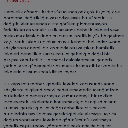
9 Şubat 2026
Hamilelik dönemi, kadın vücudunda pek çok fizyolojik ve
hormonal değişikliğin yaşandığı eşsiz bir süreçtir. Bu
değişiklikler arasında ciltte görülen pigmentasyon
farklılıkları da yer alır. Halk arasında gebelik lekeleri veya
melazma olarak bilinen bu durum, özellikle yüz bölgesinde
koyu renkli alanların oluşumuyla kendini belli eder. Anne
adaylarının önemli bir kısmında ortaya çıkan hamilelik
lekeleri, genellikle zararsızdır ve gebeliğin doğal bir
parçası kabul edilir. Hormonal dalgalanmalar, genetik
yatkınlık ve güneş ışınlarına maruz kalma gibi etkenler bu
lekelerin oluşumunda kilit rol oynar.
Bu kapsamlı rehber, gebelik lekeleri konusunda anne
adaylarını bilgilendirmeyi hedeflemektedir. İçeriğimizde,
bu lekelerin neden ortaya çıktığını detaylı bir şekilde
inceleyecek, lekelerden korunmak için hangi adımların
atılması gerektiğini ve doğru gebelikte cilt bakımı
rutinlerinin nasıl olması gerektiğini ele alacağız. Ayrıca
doğum sonrasında lekelerin görünümünü azaltmaya
yönelik çeşitli tedavi yöntemleri hakkında da bilgiler