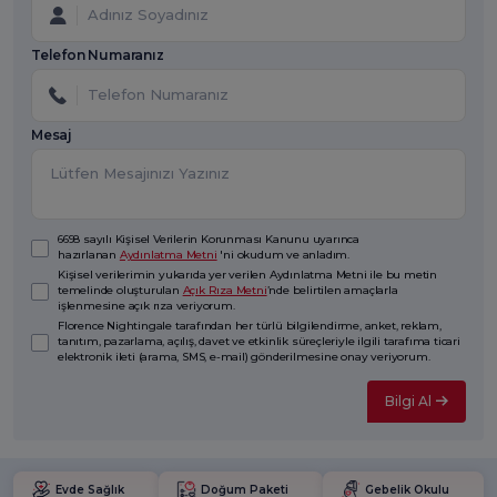
Telefon Numaranız
Mesaj
6698 sayılı Kişisel Verilerin Korunması Kanunu uyarınca
hazırlanan
Aydınlatma Metni
'ni okudum ve anladım.
Kişisel verilerimin yukarıda yer verilen Aydınlatma Metni ile bu metin
temelinde oluşturulan
Açık Rıza Metni
’nde belirtilen amaçlarla
işlenmesine açık rıza veriyorum.
Florence Nightingale tarafından her türlü bilgilendirme, anket, reklam,
tanıtım, pazarlama, açılış, davet ve etkinlik süreçleriyle ilgili tarafıma ticari
elektronik ileti (arama, SMS, e-mail) gönderilmesine onay veriyorum.
Bilgi Al
Evde Sağlık
Doğum Paketi
Gebelik Okulu