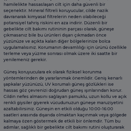
hamilelikte hassaslaşan cilt için daha güvenli bir
seçenektir. Mineral filtreli koruyucular, cilde nazik
davranarak kimyasal filtrelerin neden olabileceği
potansiyel tahriş riskini en aza indirir. Düzenli bir
gebelikte cilt bakımı rutininin parçası olarak, güneşe
çıkmasanız bile bu ürünleri dışarı çıkmadan önce
yüzünüze ve açıkta kalan diğer bölgelerinize bolca
uygulamalısınız. Korumanın devamlılığı için ürünü özellikle
terleme veya yüzme sonrası olmak üzere iki saatte bir
yenilemeniz gerekir.
Güneş koruyuculara ek olarak fiziksel korunma
yöntemlerinden de yararlanmak önemlidir. Geniş kenarlı
şapkalar yüzünüzü, UV korumalı güneş gözlükleri ise
hassas göz çevrenizi doğrudan güneş ışınlarından korur.
Cildin nefes almasını sağlayan pamuklu, uzun kollu ve açık
renkli giysiler giyerek vücudunuzun güneşe maruziyetini
azaltabilirsiniz. Güneşin en etkili olduğu 10:00-16:00
saatleri arasında dışarıda olmaktan kaçınmak veya gölgede
kalmaya özen göstermek de etkili bir önlemdir. Tüm bu
adımlar, sağlıklı bir gebelikte cilt bakımı rutini oluşturarak