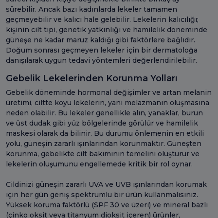
sürebilir. Ancak bazı kadınlarda lekeler tamamen
geçmeyebilir ve kalıcı hale gelebilir. Lekelerin kalıcılığı;
kişinin cilt tipi, genetik yatkınlığı ve hamilelik döneminde
güneşe ne kadar maruz kaldığı gibi faktörlere bağlıdır.
Doğum sonrası geçmeyen lekeler için bir dermatoloğa
danışılarak uygun tedavi yöntemleri değerlendirilebilir.
Gebelik Lekelerinden Korunma Yolları
Gebelik döneminde hormonal değişimler ve artan melanin
üretimi, ciltte koyu lekelerin, yani melazmanın oluşmasına
neden olabilir. Bu lekeler genellikle alın, yanaklar, burun
ve üst dudak gibi yüz bölgelerinde görülür ve hamilelik
maskesi olarak da bilinir. Bu durumu önlemenin en etkili
yolu, güneşin zararlı ışınlarından korunmaktır. Güneşten
korunma, gebelikte cilt bakımının temelini oluşturur ve
lekelerin oluşumunu engellemede kritik bir rol oynar.
Cildinizi güneşin zararlı UVA ve UVB ışınlarından korumak
için her gün geniş spektrumlu bir ürün kullanmalısınız.
Yüksek koruma faktörlü (SPF 30 ve üzeri) ve mineral bazlı
(çinko oksit veya titanyum dioksit içeren) ürünler,