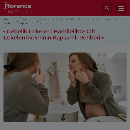
Ana
Güncel
Gebelik Lekeleri: Hamilelikte Cilt Lekelenmelerinin Kapsamlı
sayfa
Sağlık
Rehberi
Gebelik Lekeleri: Hamilelikte Cilt
Lekelenmelerinin Kapsamlı Rehberi