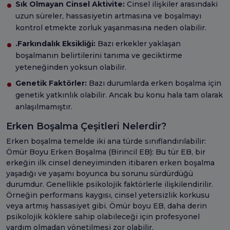
Sık Olmayan Cinsel Aktivite:
Cinsel ilişkiler arasındaki
uzun süreler, hassasiyetin artmasına ve boşalmayı
kontrol etmekte zorluk yaşanmasına neden olabilir.
.Farkındalık Eksikliği:
Bazı erkekler yaklaşan
boşalmanın belirtilerini tanıma ve geciktirme
yeteneğinden yoksun olabilir.
Genetik Faktörler:
Bazı durumlarda erken boşalma için
genetik yatkınlık olabilir. Ancak bu konu hala tam olarak
anlaşılmamıştır.
Erken Boşalma Çeşitleri Nelerdir?
Erken boşalma temelde iki ana türde sınıflandırılabilir:
Ömür Boyu Erken Boşalma (Birincil EB): Bu tür EB, bir
erkeğin ilk cinsel deneyiminden itibaren erken boşalma
yaşadığı ve yaşamı boyunca bu sorunu sürdürdüğü
durumdur. Genellikle psikolojik faktörlerle ilişkilendirilir.
Örneğin performans kaygısı, cinsel yetersizlik korkusu
veya artmış hassasiyet gibi. Ömür boyu EB, daha derin
psikolojik köklere sahip olabileceği için profesyonel
yardım olmadan yönetilmesi zor olabilir.