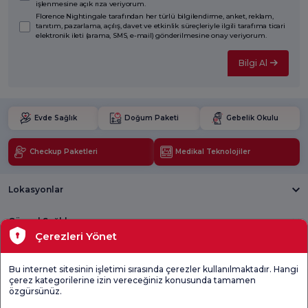
işlenmesine açık rıza veriyorum.
Florence Nightingale tarafından her türlü bilgilendirme, anket, reklam,
tanıtım, pazarlama, açılış, davet ve etkinlik süreçleriyle ilgili tarafıma ticari
elektronik ileti (arama, SMS, e-mail) gönderilmesine onay veriyorum.
Bilgi Al
Evde Sağlık
Doğum Paketi
Gebelik Okulu
Checkup Paketleri
Medikal Teknolojiler
Lokasyonlar
Güncel Sağlık
Çerezleri Yönet
Tıbbi Birimler
Bu internet sitesinin işletimi sırasında çerezler kullanılmaktadır. Hangi
çerez kategorilerine izin vereceğiniz konusunda tamamen
Genel
Memnuniyet
Promo
özgürsünüz.
Memnuniyet
Anketi'ni kontrol
Memnuniyet
Anketi
edin
Anketi