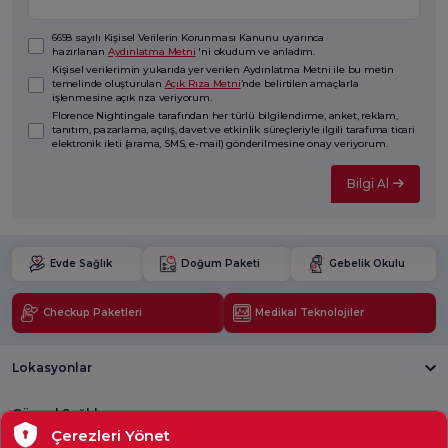
6698 sayılı Kişisel Verilerin Korunması Kanunu uyarınca
hazırlanan
Aydınlatma Metni
'ni okudum ve anladım.
Kişisel verilerimin yukarıda yer verilen Aydınlatma Metni ile bu metin
temelinde oluşturulan
Açık Rıza Metni
’nde belirtilen amaçlarla
işlenmesine açık rıza veriyorum.
Florence Nightingale tarafından her türlü bilgilendirme, anket, reklam,
tanıtım, pazarlama, açılış, davet ve etkinlik süreçleriyle ilgili tarafıma ticari
elektronik ileti (arama, SMS, e-mail) gönderilmesine onay veriyorum.
Bilgi Al
Evde Sağlık
Doğum Paketi
Gebelik Okulu
Checkup Paketleri
Medikal Teknolojiler
Lokasyonlar
Güncel Sağlık
Çerezleri Yönet