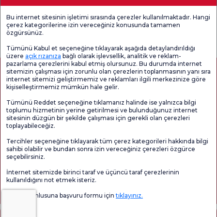
Tıbbi Birimler
Bu internet sitesinin işletimi sırasında çerezler kullanılmaktadır. Hangi
çerez kategorilerine izin vereceğiniz konusunda tamamen
Genel
Memnuniyet
Promo
özgürsünüz.
Memnuniyet
Anketi'ni kontrol
Memnuniyet
Anketi
edin
Anketi
Tümünü Kabul et seçeneğine tıklayarak aşağıda detaylandırıldığı
üzere
açık rızanıza
bağlı olarak işlevsellik, analitik ve reklam-
pazarlama çerezlerini kabul etmiş olursunuz. Bu durumda internet
sitemizin çalışması için zorunlu olan çerezlerin toplanmasının yanı sıra
internet sitemizi geliştirmemiz ve reklamları ilgili merkezinize göre
kişiselleştirmemiz mümkün hale gelir.
Tümünü Reddet seçeneğine tıklamanız halinde ise yalnızca bilgi
toplumu hizmetinin yerine getirilmesi ve bulunduğunuz internet
sitesinin düzgün bir şekilde çalışması için gerekli olan çerezleri
toplayabileceğiz.
Sağlık Turizmi Yetkilendirmesi
Kvkk
Hasta Haklari
Tercihler seçeneğine tıklayarak tüm çerez kategorileri hakkında bilgi
Sayfa içeriği sadece bilgilendirme amaçlıdır. Tanı ve tedavi için mutlaka
sahibi olabilir ve bundan sonra izin vereceğiniz çerezleri özgürce
doktorunuza başvurunuz.
seçebilirsiniz.
@2026 Grup Florence Nightingale Hastaneleri
İnternet sitemizde birinci taraf ve üçüncü taraf çerezlerinin
kullanıldığını not etmek isteriz.
Editör: Uğurcan Durmuş - 0 549 455 55 46. - Güncelleme Tarihi: 08.08.2026
Veri sorumlusuna başvuru formu için
tıklayınız.