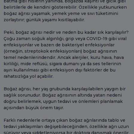
batma gibi hislerin yanında, boğazda kaşıntı ve gıcık gibi
belirtilerle de kendini gösterebilir. Özellikle yutkunurken
boğaz ağrısı yaşamak, yemek yeme ve sıvı tüketimini
zorlaştırır; günlük yaşamı kısıtlayabilir.
Peki, boğaz ağrısı nedir ve neden bu kadar sık karşılaşılır?
Çoğu zaman soğuk algınlığı, grip veya COVID-19 gibi viral
enfeksiyonlar ve bazen de bakteriyel enfeksiyonlar
(örneğin, streptokok enfeksiyonları) boğaz ağrısının
temel nedenlerindendir. Ancak alerjiler, kuru hava, hava
kirliliği, mide reflüsü, sigara dumanı ya da ses tellerinin
aşırı kullanılması gibi enfeksiyon dışı faktörler de bu
rahatsızlığa yol açabilir.
Boğaz ağrısı, her yaş grubunda karşılaşılabilen yaygın bir
sağlık sorunudur. Boğaz ağrısının altında yatan nedeni
doğru belirlemek, uygun tedavi ve önlemleri planlamak
açısından büyük önem taşır.
Farklı nedenlerle ortaya çıkan boğaz ağrılarında tablo ve
tedavi yaklaşımları değişebileceğinden, özellikle ağrı uzun
sürüyor veya şiddetleniyorsa bir doktora danışmak önerilir.