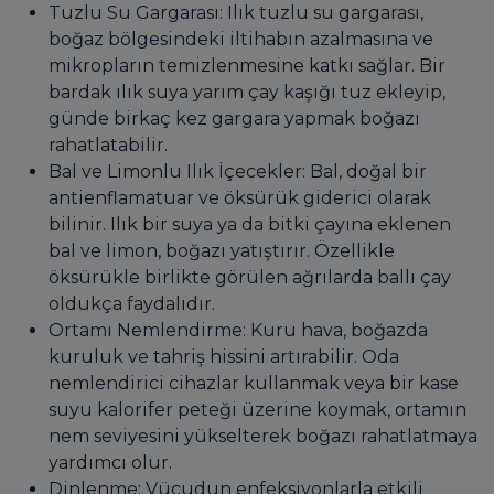
Tuzlu Su Gargarası: Ilık tuzlu su gargarası,
boğaz bölgesindeki iltihabın azalmasına ve
mikropların temizlenmesine katkı sağlar. Bir
bardak ılık suya yarım çay kaşığı tuz ekleyip,
günde birkaç kez gargara yapmak boğazı
rahatlatabilir.
Bal ve Limonlu Ilık İçecekler: Bal, doğal bir
antienflamatuar ve öksürük giderici olarak
bilinir. Ilık bir suya ya da bitki çayına eklenen
bal ve limon, boğazı yatıştırır. Özellikle
öksürükle birlikte görülen ağrılarda ballı çay
oldukça faydalıdır.
Ortamı Nemlendirme: Kuru hava, boğazda
kuruluk ve tahriş hissini artırabilir. Oda
nemlendirici cihazlar kullanmak veya bir kase
suyu kalorifer peteği üzerine koymak, ortamın
nem seviyesini yükselterek boğazı rahatlatmaya
yardımcı olur.
Dinlenme: Vücudun enfeksiyonlarla etkili