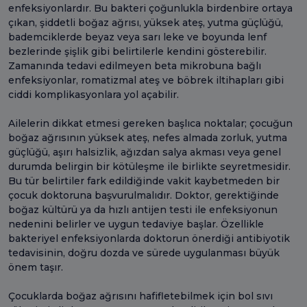
enfeksiyonlardır. Bu bakteri çoğunlukla birdenbire ortaya
çıkan, şiddetli boğaz ağrısı, yüksek ateş, yutma güçlüğü,
bademciklerde beyaz veya sarı leke ve boyunda lenf
bezlerinde şişlik gibi belirtilerle kendini gösterebilir.
Zamanında tedavi edilmeyen beta mikrobuna bağlı
enfeksiyonlar, romatizmal ateş ve böbrek iltihapları gibi
ciddi komplikasyonlara yol açabilir.
Ailelerin dikkat etmesi gereken başlıca noktalar; çocuğun
boğaz ağrısının yüksek ateş, nefes almada zorluk, yutma
güçlüğü, aşırı halsizlik, ağızdan salya akması veya genel
durumda belirgin bir kötüleşme ile birlikte seyretmesidir.
Bu tür belirtiler fark edildiğinde vakit kaybetmeden bir
çocuk doktoruna başvurulmalıdır. Doktor, gerektiğinde
boğaz kültürü ya da hızlı antijen testi ile enfeksiyonun
nedenini belirler ve uygun tedaviye başlar. Özellikle
bakteriyel enfeksiyonlarda doktorun önerdiği antibiyotik
tedavisinin, doğru dozda ve sürede uygulanması büyük
önem taşır.
Çocuklarda boğaz ağrısını hafifletebilmek için bol sıvı