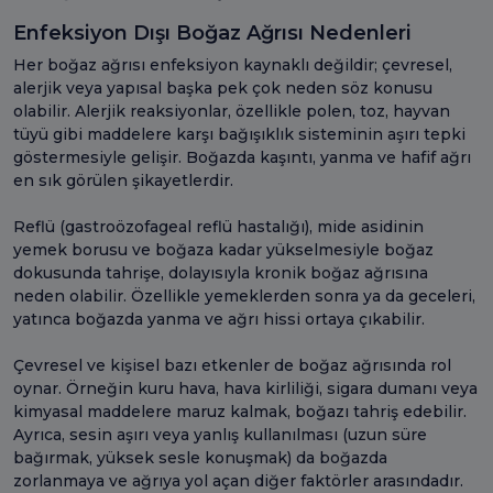
Enfeksiyon Dışı Boğaz Ağrısı Nedenleri
Her boğaz ağrısı enfeksiyon kaynaklı değildir; çevresel,
alerjik veya yapısal başka pek çok neden söz konusu
olabilir. Alerjik reaksiyonlar, özellikle polen, toz, hayvan
tüyü gibi maddelere karşı bağışıklık sisteminin aşırı tepki
göstermesiyle gelişir. Boğazda kaşıntı, yanma ve hafif ağrı
en sık görülen şikayetlerdir.
Reflü (gastroözofageal reflü hastalığı), mide asidinin
yemek borusu ve boğaza kadar yükselmesiyle boğaz
dokusunda tahrişe, dolayısıyla kronik boğaz ağrısına
neden olabilir. Özellikle yemeklerden sonra ya da geceleri,
yatınca boğazda yanma ve ağrı hissi ortaya çıkabilir.
Çevresel ve kişisel bazı etkenler de boğaz ağrısında rol
oynar. Örneğin kuru hava, hava kirliliği, sigara dumanı veya
kimyasal maddelere maruz kalmak, boğazı tahriş edebilir.
Ayrıca, sesin aşırı veya yanlış kullanılması (uzun süre
bağırmak, yüksek sesle konuşmak) da boğazda
zorlanmaya ve ağrıya yol açan diğer faktörler arasındadır.