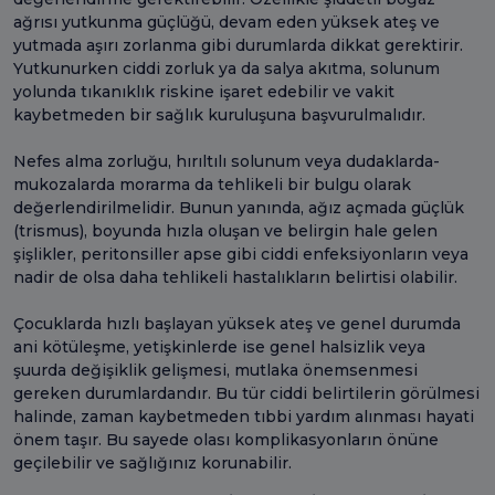
ağrısı yutkunma güçlüğü, devam eden yüksek ateş ve
yutmada aşırı zorlanma gibi durumlarda dikkat gerektirir.
Yutkunurken ciddi zorluk ya da salya akıtma, solunum
yolunda tıkanıklık riskine işaret edebilir ve vakit
kaybetmeden bir sağlık kuruluşuna başvurulmalıdır.
Nefes alma zorluğu, hırıltılı solunum veya dudaklarda-
mukozalarda morarma da tehlikeli bir bulgu olarak
değerlendirilmelidir. Bunun yanında, ağız açmada güçlük
(trismus), boyunda hızla oluşan ve belirgin hale gelen
şişlikler, peritonsiller apse gibi ciddi enfeksiyonların veya
nadir de olsa daha tehlikeli hastalıkların belirtisi olabilir.
Çocuklarda hızlı başlayan yüksek ateş ve genel durumda
ani kötüleşme, yetişkinlerde ise genel halsizlik veya
şuurda değişiklik gelişmesi, mutlaka önemsenmesi
gereken durumlardandır. Bu tür ciddi belirtilerin görülmesi
halinde, zaman kaybetmeden tıbbi yardım alınması hayati
önem taşır. Bu sayede olası komplikasyonların önüne
geçilebilir ve sağlığınız korunabilir.