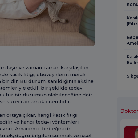
Konu
Kasık
(Fıtı
Bebek
Amel
Kasık
Edil
em taşır ve zaman zaman karşılaşılan
de kasık fıtığı, ebeveynlerin merak
Sıkç
biridir. Bu durum, sanıldığının aksine
emleriyle etkili bir şekilde tedavi
 bu tür bir durumun olabileceğine dair
 ve süreci anlamak önemlidir.
Doktor
 ortaya çıkar, hangi kasık fıtığı
s edilir ve hangi tedavi yöntemleri
aksınız. Amacımız, bebeğinizin
 etmek, doğru bilgileri sunmak ve içsel