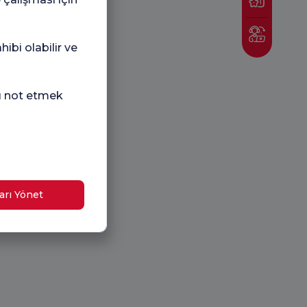
ibi olabilir ve
nı not etmek
arı Yönet