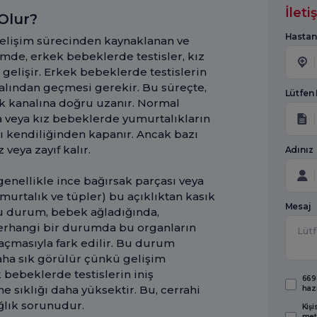
İlet
Olur?
Hastan
gelişim sürecinden kaynaklanan ve
de, erkek bebeklerde testisler, kız
gelişir. Erkek bebeklerde testislerin
alından geçmesi gerekir. Bu süreçte,
Lütfen
ık kanalına doğru uzanır. Normal
nra veya kız bebeklerde yumurtalıkların
ı kendiliğinden kapanır. Ancak bazı
eya zayıf kalır.
Adınız
(genellikle ince bağırsak parçası veya
urtalık ve tüpler) bu açıklıktan kasık
Mesaj
u durum, bebek ağladığında,
 herhangi bir durumda bu organların
 açmasıyla fark edilir. Bu durum
ha sık görülür çünkü gelişim
bebeklerde testislerin iniş
6698
 sıklığı daha yüksektir. Bu, cerrahi
haz
ğlık sorunudur.
Kişi
met