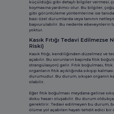
küçüldüğü gibi detaylı bilgiler vermesi, 
koymasına yardımcı olur. Bu bilgiler, çoğu 
gibi görüntüleme yöntemlerine ise tanıda
bazı özel durumlarda veya tanının netleş
başvurulabilir. Bu nedenle ebeveynlerin 
yoktur.
Kasık Fıtığı Tedavi Edilmezse N
Riski)
Kasık fıtığı, kendiliğinden düzelmez ve te
açabilir. Bu sorunların başında fıtık boğu
strangülasyon) gelir. Fıtık boğulması, fıtı
organların fıtık açıklığında sıkışıp kalma
durumudur. Bu durum, sıkışan organın k
olabilir.
Eğer fıtık boğulması meydana gelirse sıkı
doku hasarı oluşabilir. Bu durum oldukça 
gerektirir. Tedavi edilmeyen bu durum, ba
ölüme yol açabilen hayatı tehdit edici bi