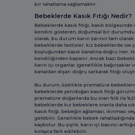
bir rahatlama sağlamaktır.
Bebeklerde Kasık Fıtığı Nedir?
Bebeklerde kasık fıtığı, kasık bölgesinde o
kendini gösteren, doğumsal bir durumdur. 
olarak, bu durum karın zarının tam olara
bebeklerde testisler, kız bebeklerde ise 
boşluğundan kasık kanalına doğru iner.
kendiliğinden kapanır. Ancak bazı bebe
karın içi organlar (genellikle bağırsaklar 
kanaldan dışarı doğru sarkarak fıtığı oluşt
Bu durum, özellikle prematüre bebekler
bebeklerde yenidoğan kasık fıtığı görülme 
prematüre doğanlarda bu oran %16 ila %25'
bebeklerde kız bebeklere oranla daha sık
kasık fıtığı, bebeğin ağlaması, ıkınması v
gelebilir. Genellikle bebek rahatladığın
kaybolur. Bu şişlik, karın içi basıncı arttığ
kolayca fark edilebilir.