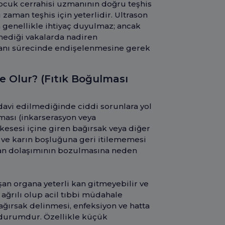
çocuk cerrahisi uzmanının doğru teşhis
zaman teşhis için yeterlidir. Ultrason
 genellikle ihtiyaç duyulmaz; ancak
mediği vakalarda nadiren
tanı sürecinde endişelenmesine gerek
e Olur? (Fıtık Boğulması
davi edilmediğinde ciddi sorunlara yol
lması (inkarserasyon veya
k kesesi içine giren bağırsak veya diğer
sı ve karın boşluğuna geri itilememesi
an dolaşımının bozulmasına neden
şan organa yeterli kan gitmeyebilir ve
ağrılı olup acil tıbbi müdahale
ğırsak delinmesi, enfeksiyon ve hatta
r durumdur. Özellikle küçük