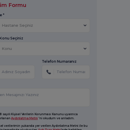
işim Formu
e *
Hastane Seçiniz
 Konu Seçiniz
Konu
Telefon Numaranız
 sayılı Kişisel Verilerin Korunması Kanunu uyarınca
ırlanan
Aydınlatma Metni
'ni okudum ve anladım.
sel verilerimin yukarıda yer verilen Aydınlatma Metni ile bu
in temelinde oluşturulan
Açık Rıza Metni
’nde belirtilen