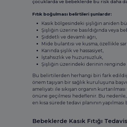
çocuklarda ve bebeklerde bu risk daha da
Fıtık boğulması belirtileri şunlardır:
Kasık bölgesindeki şişliğin aniden b
Şişliğin üzerine basıldığında veya be
Şiddetli ve devamlı ağrı,
Mide bulantısı ve kusma, özellikle sar
Karında şişlik ve hassasiyet,
İştahsızlık ve huzursuzluk,
Şişliğin üzerindeki derinin renginde
Bu belirtilerden herhangi biri fark edi
önem taşıyan bir sağlık kuruluşuna başvuru
ameliyatı ile sıkışan organın kurtarılması 
önüne geçilmesi hedeflenir. Bu nedenle, k
en kısa sürede tedavi planının yapılması
Bebeklerde Kasık Fıtığı Tedavis