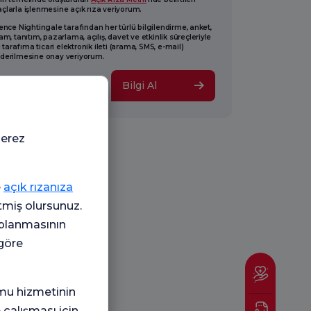
larla işlenmesine açık rıza veriyorum.
ence Nightingale tarafından her türlü bilgilendirme, anket,
am, tanıtım, pazarlama, açılış, davet ve etkinlik süreçleriyle
li tarafıma ticari elektronik ileti (arama, SMS, e-mail)
derilmesine onay veriyorum.
Bilgi Al
çerez
e
açık rızanıza
etmiş olursunuz.
oplanmasının
 göre
mu hizmetinin
 çalışması için