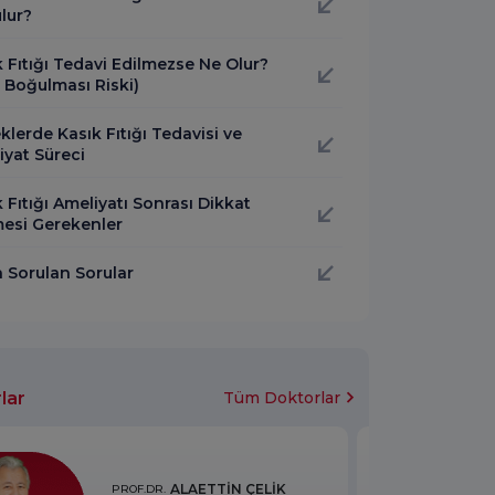
lur?
 Fıtığı Tedavi Edilmezse Ne Olur?
k Boğulması Riski)
lerde Kasık Fıtığı Tedavisi ve
iyat Süreci
 Fıtığı Ameliyatı Sonrası Dikkat
mesi Gerekenler
a Sorulan Sorular
lar
Tüm Doktorlar
ALAETTİN ÇELİK
PROF.DR.