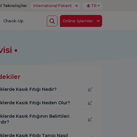
l Teknolojiler
International Patient
TR
Check-Up
Online İşlemler
visi
dekiler
lerde Kasık Fıtığı Nedir?
klerde Kasık Fıtığı Neden Olur?
lerde Kasık Fıtığının Belirtileri
dir?
lerde Kasık Fıtığı Tanısı Nasıl