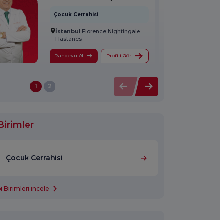
Çocuk Cerrahisi
İstanbul
Florence Nightingale
Hastanesi
Randevu Al
Profili Gör
1
2
Birimler
Çocuk Cerrahisi
 Birimleri incele