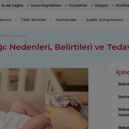
Evde Sağlık
İnsan Kaynakları
Hizmetler
İletişim
Medika
arımız
Tıbbi Birimler
Hastaneler
Sağlık Kütüphanesi
rtileri ve Tedavisi
: Nedenleri, Belirtileri ve Teda
İçin
Bebek
Bebe
Bebek
Neler
Bebek