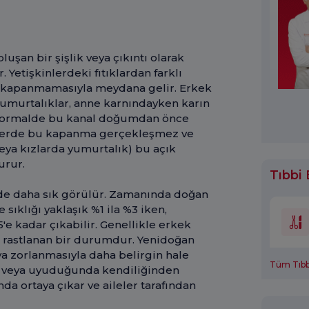
luşan bir şişlik veya çıkıntı olarak
Yetişkinlerdeki fıtıklardan farklı
k kapanmamasıyla meydana gelir. Erkek
yumurtalıklar, anne karnındayken karın
 Normalde bu kanal doğumdan önce
klerde bu kapanma gerçekleşmez ve
veya kızlarda yumurtalık) bu açık
urur.
Tıbbi 
de daha sık görülür. Zamanında doğan
sıklığı yaklaşık %1 ila %3 iken,
e kadar çıkabilir. Genellikle erkek
 rastlanan bir durumdur. Yenidoğan
eya zorlanmasıyla daha belirgin hale
Tüm Tıbbi
da veya uyuduğunda kendiliğinden
ında ortaya çıkar ve aileler tarafından