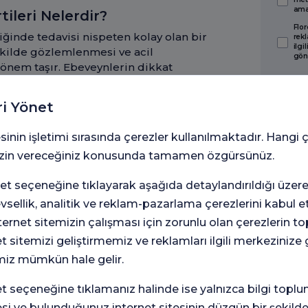
amaç
tileri Nelerdir?
Flor
iğinde tedavisi nispeten kolay olan bir
rekl
ilgi
ekilde gözlemlenmesi ve acil
gön
önem taşır. Ebeveynlerin dikkat
eri şunlardır:
kta veya torbada beliren, sonra
ri Yönet
lerden biridir. Bebeğiniz ağlarken,
sinin işletimi sırasında çerezler kullanılmaktadır. Hangi 
yaparken ıkınırken, kasık bölgesinde
debilirsiniz. Bu bebekte kasıkta şişlik,
 izin vereceğiniz konusunda tamamen özgürsünüz.
eya uyuduğunda kendiliğinden
t seçeneğine tıklayarak aşağıda detaylandırıldığı üzer
organların, kapanmamış kasık
levsellik, analitik ve reklam-pazarlama çerezlerini kabul 
e meydana gelir.
iğin kendiliğinden veya hafifçe
rnet sitemizin çalışması için zorunlu olan çerezlerin t
ğiniz şişlik, bebeğiniz rahatladığında
et sitemizi geliştirmemiz ve reklamları ilgili merkezinize
ine geri dönüyorsa, bu tipik bir
miz mümkün hale gelir.
r. Bu durum, fıtığın "redüktabl" yani
u, fıtığın henüz karmaşık bir hal
seçeneğine tıklamanız halinde ise yalnızca bilgi toplu
esi ve bulunduğunuz internet sitesinin düzgün bir şekilde