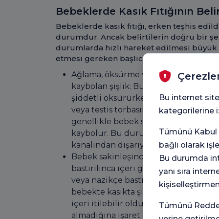
Bebeklerde Kasık Fıtığının Belir
Bebeklerde kasık fıtığı, erken teşhis edild
durumdur. Ancak belirtilerin doğru bir ş
durumlarda hızlı hareket edilmesi büyük 
etmesi gereken başlıca kasık fıtığı belirtil
Ağlama, öksürme veya ıkınma ile kası
Çerezle
kaybolan şişlik: Bu, en önemli belirti
Bu internet site
şiddetli öksürürken veya tuvaletini 
veya testis torbasında bir şişlik fark e
kategorilerine
genellikle bebek sakinleştiğinde v
Tümünü Kabul e
kaybolur. Bu durum, karın içindeki 
bağlı olarak iş
kanalından dışarıya doğru itilmesiyl
Bebek sakinleşince veya uyurken şişl
Bu durumda inte
bastırılınca içeri girmesi: Gözlemledi
yanı sıra intern
veya nazikçe bastırdığınızda karın iç
kişiselleştirme
bebekte kasıkta şişlik durumu olabili
içeri itilebilir olduğunu gösterir ki b
Tümünü Reddet 
almadığına işaret eder.
yerine getirilm