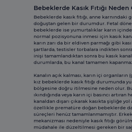
Bebeklerde Kasık Fıtığı Neden 
Bebeklerde kasık fıtığı, anne karnındaki 
doğuştan gelen bir durumdur. Fetal dönem
bebeklerde ise yumurtalıklar karın içinde 
normal pozisyonuna inmesi için kasık kan
karın zarı da bir eldiven parmağı gibi kas
şartlarda, testisler torbalara indikten so
inişi tamamlandıktan sonra bu kasık kanal
durumlarda, bu kanal tamamen kapanmaz v
Kanalın açık kalması, karın içi organların 
kız bebeklerde kasık fıtığı durumunda yum
bölgesine doğru itilmesine neden olur. B
ıkındığında veya karın içi basıncı artıran
kanaldan dışarı çıkarak kasıkta şişliğe yol
özellikle prematüre doğan bebeklerde da
süreçleri henüz tamamlanmamıştır. Erkek 
mekanizması nedeniyle kasık fıtığı görülme
müdahale ile düzeltilmesi gereken bir sa