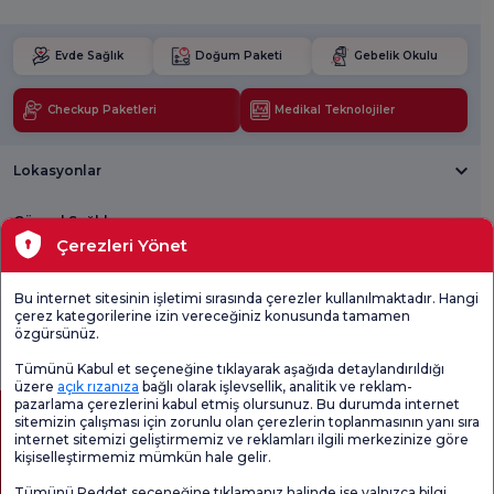
Evde Sağlık
Doğum Paketi
Gebelik Okulu
Checkup Paketleri
Medikal Teknolojiler
Lokasyonlar
Güncel Sağlık
Çerezleri Yönet
Tıbbi Birimler
Bu internet sitesinin işletimi sırasında çerezler kullanılmaktadır. Hangi
çerez kategorilerine izin vereceğiniz konusunda tamamen
Genel
Memnuniyet
Promo
özgürsünüz.
Memnuniyet
Anketi'ni kontrol
Memnuniyet
Anketi
edin
Anketi
Tümünü Kabul et seçeneğine tıklayarak aşağıda detaylandırıldığı
üzere
açık rızanıza
bağlı olarak işlevsellik, analitik ve reklam-
pazarlama çerezlerini kabul etmiş olursunuz. Bu durumda internet
sitemizin çalışması için zorunlu olan çerezlerin toplanmasının yanı sıra
internet sitemizi geliştirmemiz ve reklamları ilgili merkezinize göre
kişiselleştirmemiz mümkün hale gelir.
Tümünü Reddet seçeneğine tıklamanız halinde ise yalnızca bilgi