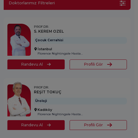
Doktorlarımız Filtreleri
PROF.DR.
S. KEREM OZEL
Çocuk Cerrahisi
İstanbul
Florence Nightingale Hastanesi
Randevu Al
Profili Gör
PROF.DR.
REŞİT TOKUÇ
Üroloji
Kadıköy
Florence Nightingale Hastanesi
Randevu Al
Profili Gör