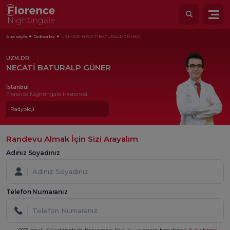
Ana sayfa
Doktorlar
UZM.DR. NECATİ BATURALP GÜNER
UZM.DR.
NECATİ BATURALP GÜNER
İstanbul
Florence Nightingale Hastanesi
Radyoloji
Randevu Almak İçin Sizi Arayalım
Adınız Soyadınız
Telefon Numaranız