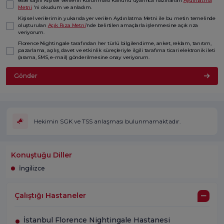
6698 sayılı Kişisel Verilerin Korunması Kanunu uyarınca hazırlanan
Aydınlatma
Metni
'ni okudum ve anladım.
Kişisel verilerimin yukarıda yer verilen Aydınlatma Metni ile bu metin temelinde
oluşturulan
Açık Rıza Metni
’nde belirtilen amaçlarla işlenmesine açık rıza
veriyorum.
Florence Nightingale tarafından her türlü bilgilendirme, anket, reklam, tanıtım,
pazarlama, açılış, davet ve etkinlik süreçleriyle ilgili tarafıma ticari elektronik ileti
(arama, SMS, e-mail) gönderilmesine onay veriyorum.
Gönder
Hekimin SGK ve TSS anlaşması bulunmamaktadır.
Konuştuğu Diller
İngilizce
Çalıştığı Hastaneler
İstanbul Florence Nightingale Hastanesi