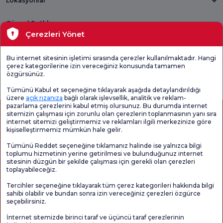
Lokasyonlar
Güncel Sağlık
Çerezleri Yönet
Tıbbi Birimler
Bu internet sitesinin işletimi sırasında çerezler kullanılmaktadır. Hangi
çerez kategorilerine izin vereceğiniz konusunda tamamen
Genel
Memnuniyet
Promo
özgürsünüz.
Memnuniyet
Anketi'ni kontrol
Memnuniyet
Anketi
edin
Anketi
Tümünü Kabul et seçeneğine tıklayarak aşağıda detaylandırıldığı
üzere
açık rızanıza
bağlı olarak işlevsellik, analitik ve reklam-
pazarlama çerezlerini kabul etmiş olursunuz. Bu durumda internet
sitemizin çalışması için zorunlu olan çerezlerin toplanmasının yanı sıra
internet sitemizi geliştirmemiz ve reklamları ilgili merkezinize göre
kişiselleştirmemiz mümkün hale gelir.
Tümünü Reddet seçeneğine tıklamanız halinde ise yalnızca bilgi
toplumu hizmetinin yerine getirilmesi ve bulunduğunuz internet
sitesinin düzgün bir şekilde çalışması için gerekli olan çerezleri
toplayabileceğiz.
Sağlık Turizmi Yetkilendirmesi
Kvkk
Hasta Haklari
Tercihler seçeneğine tıklayarak tüm çerez kategorileri hakkında bilgi
Sayfa içeriği sadece bilgilendirme amaçlıdır. Tanı ve tedavi için mutlaka
sahibi olabilir ve bundan sonra izin vereceğiniz çerezleri özgürce
doktorunuza başvurunuz.
seçebilirsiniz.
@2026 Grup Florence Nightingale Hastaneleri
İnternet sitemizde birinci taraf ve üçüncü taraf çerezlerinin