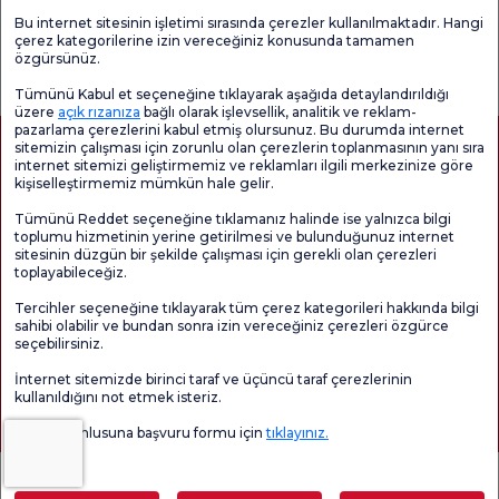
Bu internet sitesinin işletimi sırasında çerezler kullanılmaktadır. Hangi
çerez kategorilerine izin vereceğiniz konusunda tamamen
Genel
Memnuniyet
Promo
özgürsünüz.
Memnuniyet
Anketi'ni kontrol
Memnuniyet
Anketi
edin
Anketi
Tümünü Kabul et seçeneğine tıklayarak aşağıda detaylandırıldığı
üzere
açık rızanıza
bağlı olarak işlevsellik, analitik ve reklam-
pazarlama çerezlerini kabul etmiş olursunuz. Bu durumda internet
sitemizin çalışması için zorunlu olan çerezlerin toplanmasının yanı sıra
internet sitemizi geliştirmemiz ve reklamları ilgili merkezinize göre
kişiselleştirmemiz mümkün hale gelir.
Tümünü Reddet seçeneğine tıklamanız halinde ise yalnızca bilgi
toplumu hizmetinin yerine getirilmesi ve bulunduğunuz internet
sitesinin düzgün bir şekilde çalışması için gerekli olan çerezleri
toplayabileceğiz.
Sağlık Turizmi Yetkilendirmesi
Kvkk
Hasta Haklari
Tercihler seçeneğine tıklayarak tüm çerez kategorileri hakkında bilgi
Sayfa içeriği sadece bilgilendirme amaçlıdır. Tanı ve tedavi için mutlaka
sahibi olabilir ve bundan sonra izin vereceğiniz çerezleri özgürce
doktorunuza başvurunuz.
seçebilirsiniz.
@2026 Grup Florence Nightingale Hastaneleri
İnternet sitemizde birinci taraf ve üçüncü taraf çerezlerinin
kullanıldığını not etmek isteriz.
Editör: Uğurcan Durmuş - 0 549 455 55 46. - Güncelleme Tarihi: 10.08.2026
Veri sorumlusuna başvuru formu için
tıklayınız.