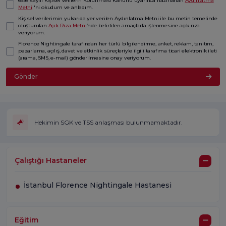
6698 sayılı Kişisel Verilerin Korunması Kanunu uyarınca hazırlanan
Aydınlatma
Metni
'ni okudum ve anladım.
Kişisel verilerimin yukarıda yer verilen Aydınlatma Metni ile bu metin temelinde
oluşturulan
Açık Rıza Metni
’nde belirtilen amaçlarla işlenmesine açık rıza
veriyorum.
Florence Nightingale tarafından her türlü bilgilendirme, anket, reklam, tanıtım,
pazarlama, açılış, davet ve etkinlik süreçleriyle ilgili tarafıma ticari elektronik ileti
(arama, SMS, e-mail) gönderilmesine onay veriyorum.
Gönder
Hekimin SGK ve TSS anlaşması bulunmamaktadır.
Çalıştığı Hastaneler
İstanbul Florence Nightingale Hastanesi
Eğitim