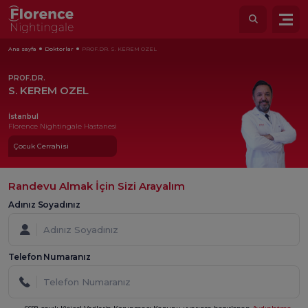
Ana sayfa
Doktorlar
PROF.DR. S. KEREM OZEL
PROF.DR.
S. KEREM OZEL
İstanbul
Florence Nightingale Hastanesi
Çocuk Cerrahisi
Randevu Almak İçin Sizi Arayalım
Adınız Soyadınız
Telefon Numaranız