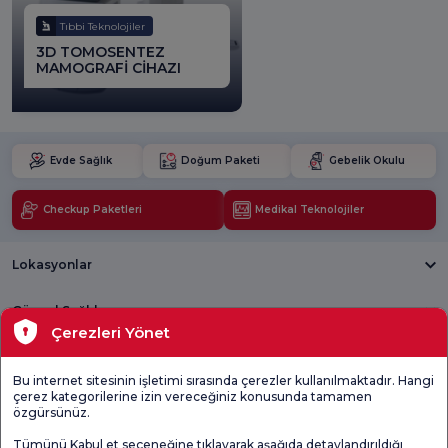
Tıbbi Teknolojiler
3D TOMOSENTEZ
MAMOGRAFİ CİHAZI
Evde Sağlık
Doğum Paketi
Gebelik Okulu
Checkup Paketleri
Medikal Teknolojiler
Lokasyonlar
Güncel Sağlık
Çerezleri Yönet
Tıbbi Birimler
Bu internet sitesinin işletimi sırasında çerezler kullanılmaktadır. Hangi
çerez kategorilerine izin vereceğiniz konusunda tamamen
Genel
Memnuniyet
Promo
özgürsünüz.
Memnuniyet
Anketi'ni kontrol
Memnuniyet
Anketi
edin
Anketi
Tümünü Kabul et seçeneğine tıklayarak aşağıda detaylandırıldığı