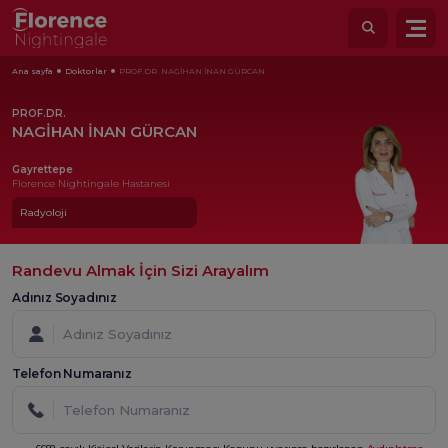
Ana sayfa
Doktorlar
PROF.DR. NAGİHAN İNAN GÜRCAN
PROF.DR.
NAGİHAN İNAN GÜRCAN
Gayrettepe
Florence Nightingale Hastanesi
Radyoloji
Randevu Almak İçin Sizi Arayalım
Adınız Soyadınız
Telefon Numaranız