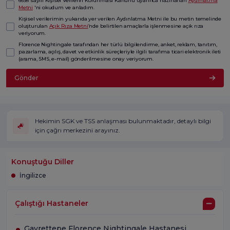
6698 sayılı Kişisel Verilerin Korunması Kanunu uyarınca hazırlanan
Aydınlatma
Metni
'ni okudum ve anladım.
Kişisel verilerimin yukarıda yer verilen Aydınlatma Metni ile bu metin temelinde
oluşturulan
Açık Rıza Metni
’nde belirtilen amaçlarla işlenmesine açık rıza
veriyorum.
Florence Nightingale tarafından her türlü bilgilendirme, anket, reklam, tanıtım,
pazarlama, açılış, davet ve etkinlik süreçleriyle ilgili tarafıma ticari elektronik ileti
(arama, SMS, e-mail) gönderilmesine onay veriyorum.
Gönder
Hekimin SGK ve TSS anlaşması bulunmaktadır, detaylı bilgi
için çağrı merkezini arayınız.
Konuştuğu Diller
İngilizce
Çalıştığı Hastaneler
Gayrettepe Florence Nightingale Hastanesi