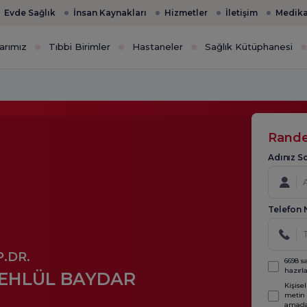
Evde Sağlık
İnsan Kaynakları
Hizmetler
İletişim
Medika
arımız
Tıbbi Birimler
Hastaneler
Sağlık Kütüphanesi
Rande
Adınız S
Telefon 
.DR.
6698 s
hazır
EHLÜL BAYDAR
Kişise
metin 
amaçla