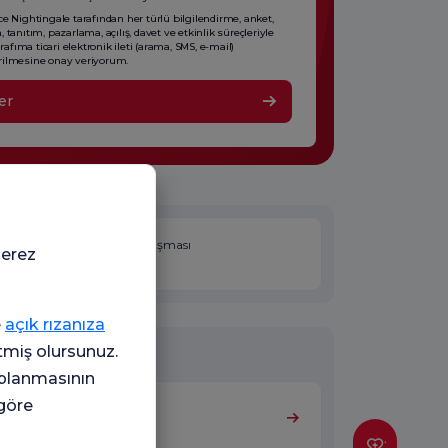
ce Nightingale tarafından her türlü bilgilendirme, anket,
 tanıtım, pazarlama, açılış, davet ve etkinlik süreçleriyle
tarafıma ticari elektronik ileti (arama, SMS, e-mail)
ilmesine onay veriyorum.
er
Hekimin SGK ve TSS anlaşması
çerez
bulunmamaktadır.
e
açık rızanıza
ığı Tıbbi Birimler
etmiş olursunuz.
oplanmasının
 göre
Genel Cerrahi