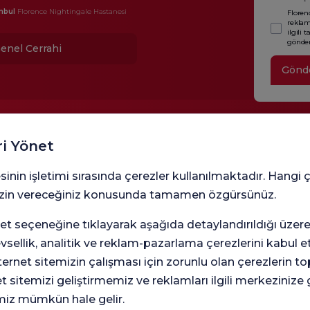
nbul
Florence Nightingale Hastanesi
Floren
reklam,
ilgili 
gönder
enel Cerrahi
Gönd
ri Yönet
sinin işletimi sırasında çerezler kullanılmaktadır. Hangi 
 izin vereceğiniz konusunda tamamen özgürsünüz.
t seçeneğine tıklayarak aşağıda detaylandırıldığı üzer
Çalışt
levsellik, analitik ve reklam-pazarlama çerezlerini kabul 
rnet sitemizin çalışması için zorunlu olan çerezlerin t
et sitemizi geliştirmemiz ve reklamları ilgili merkezinize
miz mümkün hale gelir.