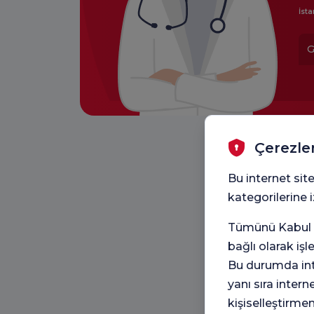
İsta
G
Çerezle
Bu internet site
kategorilerine
Tümünü Kabul e
bağlı olarak iş
Bu durumda inte
yanı sıra intern
kişiselleştirme