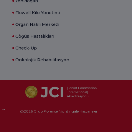
Yenidoğan
Flowell Kilo Yönetimi
Organ Nakli Merkezi
Göğüs Hastalıkları
Check-Up
Onkolojik Rehabilitasyon
nuza
@2026 Grup Florence Nightingale Hastaneleri