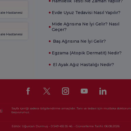
Hamilelik Testi Ne Zaman Yapılır?
Evde Uyuz Tedavisi Nasıl Yapılır?
gale Hastanesi
Mide Ağrısına Ne İyi Gelir? Nasıl
Geçer?
gale Hastanesi
Baş Ağrısına Ne İyi Gelir?
Egzama (Atopik Dermatit) Nedir?
El Ayak Ağız Hastalığı Nedir?
Sayfa içeriği sadece bilgilendirme amaçlıdır. Tanı ve tedavi için mutlaka doktoru
ri
başvurunuz.
Editör: Uğurcan Durmuş - 0 549 455 55 46. - Güncelleme Tarihi: 06.08.2026