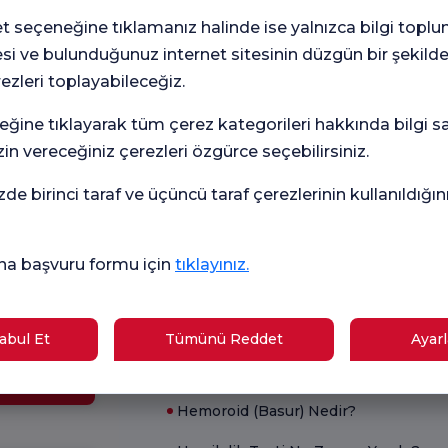
seçeneğine tıklamanız halinde ise yalnızca bilgi toplu
esi ve bulunduğunuz internet sitesinin düzgün bir şekilde
rezleri toplayabileceğiz.
Genel
Me
eğine tıklayarak tüm çerez kategorileri hakkında bilgi sah
Memnuniyet
Ank
in vereceğiniz çerezleri özgürce seçebilirsiniz.
Anketi
kon
ayın
zde birinci taraf ve üçüncü taraf çerezlerinin kullanıldığı
Güncel Sağlık
na başvuru formu için
tıklayınız.
Gebelik
İshale Ne iyi Gelir?
Okulu
Hamilelik Belirtileri Nelerdir?
bul Et
Tümünü Reddet
Ayarl
B12 Eksikliği Belirtileri Nelerdir?
iler
Hemoroid (Basur) Nedir?