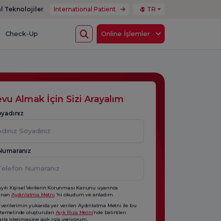
l Teknolojiler
International Patient
TR
Check-Up
Online İşlemler
vu Almak İçin Sizi Arayalım
oyadınız
Numaranız
ayılı Kişisel Verilerin Korunması Kanunu uyarınca
lanan
Aydınlatma Metni
'ni okudum ve anladım.
l verilerimin yukarıda yer verilen Aydınlatma Metni ile bu
temelinde oluşturulan
Açık Rıza Metni
’nde belirtilen
rla işlenmesine açık rıza veriyorum.