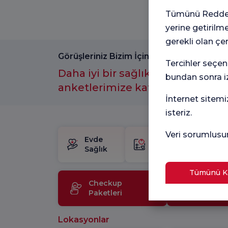
Tümünü Reddet 
yerine getirilm
gerekli olan çe
Görüşleriniz Bizim İçin Önemli
Tercihler seçen
Daha iyi bir sağlık hizmeti için
bundan sonra iz
anketlerimize katılmayı unutm
İnternet sitemi
isteriz.
Veri sorumlusu
Evde
Doğum
Sağlık
Paketi
Tümünü Ka
Checkup
Medikal
Paketleri
Teknoloj
Lokasyonlar