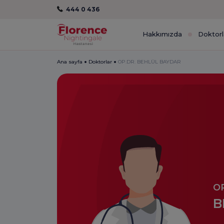
444 0 436
Hakkımızda
Doktorl
Ana sayfa
Doktorlar
OP.DR. BEHLÜL BAYDAR
OP
B