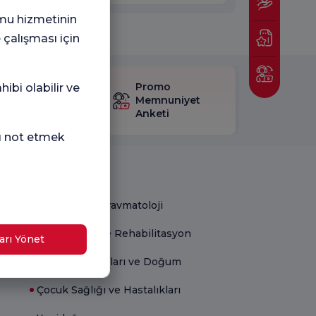
mu hizmetinin
 çalışması için
mnuniyet
Promo
ibi olabilir ve
eti'ni
Memnuniyet
trol edin
Anketi
nı not etmek
Tıbbi Birimler
Ortopedi ve Travmatoloji
Fizik Tedavi ve Rehabilitasyon
arı Yönet
Kadın Hastalıkları ve Doğum
Çocuk Sağlığı ve Hastalıkları