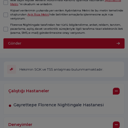
6698 sayılı Kişisel Verilerin Korunması Kanunu uyarınca hazırlanan
Aydınlatma
Metni
'ni okudum ve anladım.
Kişisel verilerimin yukarıda yer verilen Aydınlatma Metni ile bu metin temelinde
oluşturulan
Açık Rıza Metni
’nde belirtilen amaçlarla işlenmesine açık rıza
veriyorum.
Florence Nightingale tarafından her türlü bilgilendirme, anket, reklam, tanıtım,
pazarlama, açılış, davet ve etkinlik süreçleriyle ilgili tarafıma ticari elektronik ileti
(arama, SMS, e-mail) gönderilmesine onay veriyorum.
Gönder
Hekimin SGK ve TSS anlaşması bulunmamaktadır.
Çalıştığı Hastaneler
Gayrettepe Florence Nightingale Hastanesi
Deneyimler