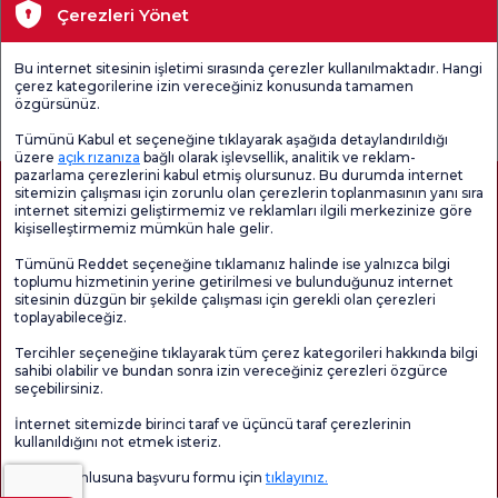
Çerezleri Yönet
Tıbbi Birimler
Bu internet sitesinin işletimi sırasında çerezler kullanılmaktadır. Hangi
çerez kategorilerine izin vereceğiniz konusunda tamamen
Genel
Memnuniyet
Promo
özgürsünüz.
Memnuniyet
Anketi'ni kontrol
Memnuniyet
Anketi
edin
Anketi
Tümünü Kabul et seçeneğine tıklayarak aşağıda detaylandırıldığı
üzere
açık rızanıza
bağlı olarak işlevsellik, analitik ve reklam-
pazarlama çerezlerini kabul etmiş olursunuz. Bu durumda internet
sitemizin çalışması için zorunlu olan çerezlerin toplanmasının yanı sıra
internet sitemizi geliştirmemiz ve reklamları ilgili merkezinize göre
kişiselleştirmemiz mümkün hale gelir.
Tümünü Reddet seçeneğine tıklamanız halinde ise yalnızca bilgi
toplumu hizmetinin yerine getirilmesi ve bulunduğunuz internet
sitesinin düzgün bir şekilde çalışması için gerekli olan çerezleri
toplayabileceğiz.
Sağlık Turizmi Yetkilendirmesi
Kvkk
Hasta Haklari
Tercihler seçeneğine tıklayarak tüm çerez kategorileri hakkında bilgi
Sayfa içeriği sadece bilgilendirme amaçlıdır. Tanı ve tedavi için mutlaka
sahibi olabilir ve bundan sonra izin vereceğiniz çerezleri özgürce
doktorunuza başvurunuz.
seçebilirsiniz.
@2026 Grup Florence Nightingale Hastaneleri
İnternet sitemizde birinci taraf ve üçüncü taraf çerezlerinin
kullanıldığını not etmek isteriz.
Editör: Uğurcan Durmuş - 0 549 455 55 46. - Güncelleme Tarihi: 08.08.2026
Veri sorumlusuna başvuru formu için
tıklayınız.