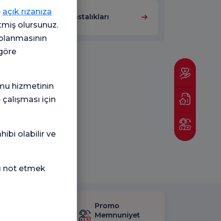
e
açık rızanıza
Çocuk Sağlığı ve Hastalıkları
etmiş olursunuz.
oplanmasının
 göre
mu hizmetinin
 çalışması için
ibi olabilir ve
nı not etmek
mnuniyet
Promo
eti'ni
Memnuniyet