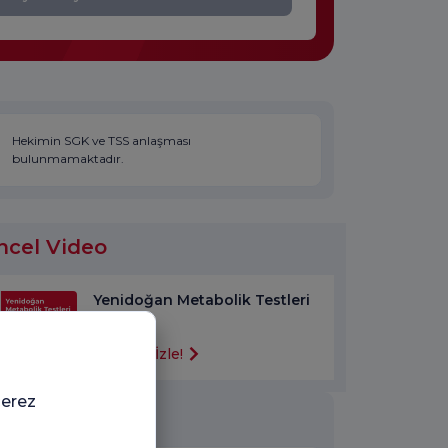
Hekimin SGK ve TSS anlaşması
bulunmamaktadır.
ncel Video
Yenidoğan Metabolik Testleri
Videoyu İzle!
çerez
ığı Tıbbi Birimler