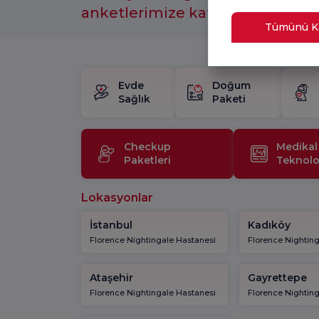
anketlerimize katılmayı unutm
Tümünü Ka
Evde
Doğum
Sağlık
Paketi
Checkup
Medikal
Paketleri
Teknoloj
Lokasyonlar
İstanbul
Kadıköy
Florence Nightingale Hastanesi
Florence Nightin
Ataşehir
Gayrettepe
Florence Nightingale Hastanesi
Florence Nightin