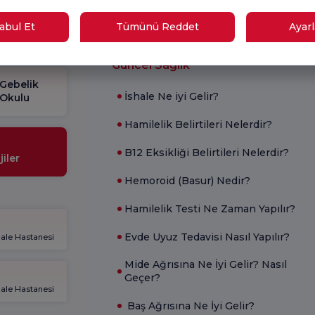
Anketi
kon
ayın
bul Et
Tümünü Reddet
Ayarl
Güncel Sağlık
Gebelik
İshale Ne iyi Gelir?
Okulu
Hamilelik Belirtileri Nelerdir?
B12 Eksikliği Belirtileri Nelerdir?
iler
Hemoroid (Basur) Nedir?
Hamilelik Testi Ne Zaman Yapılır?
Evde Uyuz Tedavisi Nasıl Yapılır?
gale Hastanesi
Mide Ağrısına Ne İyi Gelir? Nasıl
Geçer?
gale Hastanesi
Baş Ağrısına Ne İyi Gelir?