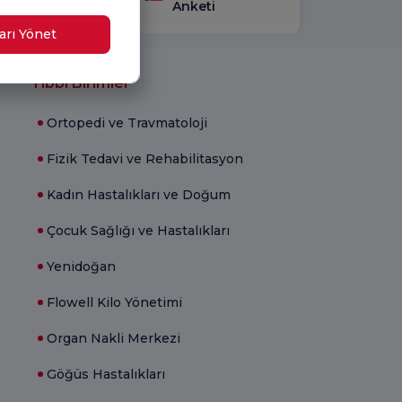
trol edin
Anketi
arı Yönet
Tıbbi Birimler
Ortopedi ve Travmatoloji
Fizik Tedavi ve Rehabilitasyon
Kadın Hastalıkları ve Doğum
Çocuk Sağlığı ve Hastalıkları
Yenidoğan
Flowell Kilo Yönetimi
Organ Nakli Merkezi
Göğüs Hastalıkları