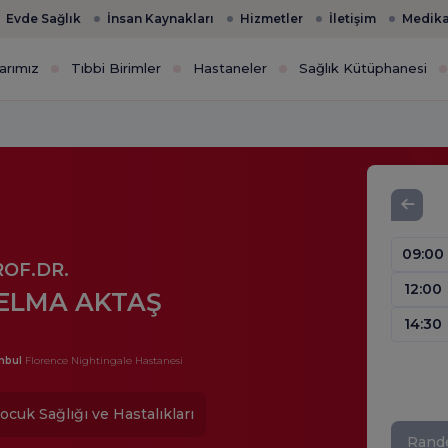
Evde Sağlık
İnsan Kaynakları
Hizmetler
İletişim
Medika
arımız
Tıbbi Birimler
Hastaneler
Sağlık Kütüphanesi
09:00
ROF.DR.
12:00
ELMA AKTAŞ
14:30
nbul
Florence Nightingale Hastanesi
ocuk Sağlığı ve Hastalıkları
Rand