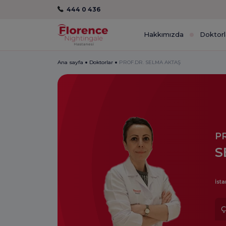
444 0 436
Hakkımızda
Doktorl
Ana sayfa
Doktorlar
PROF.DR. SELMA AKTAŞ
P
S
İsta
Ç