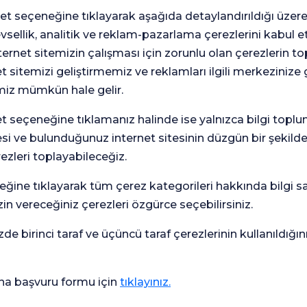
t seçeneğine tıklayarak aşağıda detaylandırıldığı üzer
levsellik, analitik ve reklam-pazarlama çerezlerini kabul 
rnet sitemizin çalışması için zorunlu olan çerezlerin t
esi Çocuk Sağlığı ve
et sitemizi geliştirmemiz ve reklamları ilgili merkezinize
enidoğan Bilim Dalı
miz mümkün hale gelir.
seçeneğine tıklamanız halinde ise yalnızca bilgi toplu
esi ve bulunduğunuz internet sitesinin düzgün bir şekilde
rezleri toplayabileceğiz.
eğine tıklayarak tüm çerez kategorileri hakkında bilgi sah
in vereceğiniz çerezleri özgürce seçebilirsiniz.
zde birinci taraf ve üçüncü taraf çerezlerinin kullanıldığı
na başvuru formu için
tıklayınız.
Genel
Me
Memnuniyet
Ank