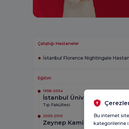
Çalıştığı Hastaneler
İstanbul Florence Nightingale Hasta
Eğitim
1998-2004
İstanbul Üniversitesi
Çerezle
Tıp Fakültesi
Bu internet site
2005-2010
Zeynep Kamil Eğitim ve Ara
kategorilerine