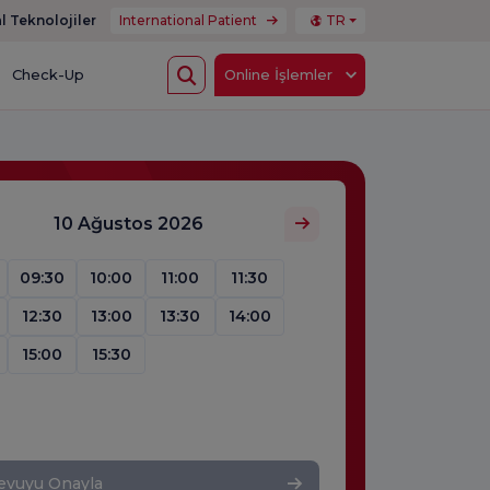
l Teknolojiler
International Patient
TR
Check-Up
Online İşlemler
10 Ağustos 2026
09:30
10:00
11:00
11:30
12:30
13:00
13:30
14:00
15:00
15:30
evuyu Onayla