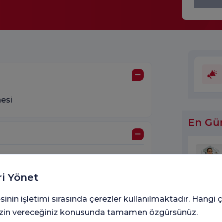
nesi
En Gü
ri Yönet
sinin işletimi sırasında çerezler kullanılmaktadır. Hangi 
Çalışt
ştırma Hastanesi Çocuk
 izin vereceğiniz konusunda tamamen özgürsünüz.