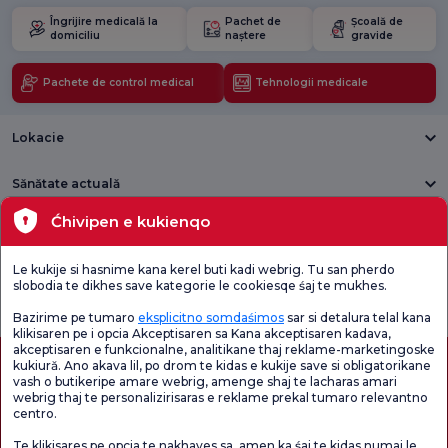
Îngrijire medicală la
Pachet de
Școală de
domiciliu
naștere
gravide
Pachete de control medical
Tehnologii medicale
Lokacie
Sănătate actuală
Ćhivipen e kukienqo
Unități medicale
Le kukije si hasnime kana kerel buti kadi webrig. Tu san pherdo
Verificați
Sondaj de
slobodia te dikhes save kategorie le cookiesqe śaj te mukhes.
Sondaj general
Chestionarul de
satisfacție
de satisfacție
Satisfacție.
privind promoțiile
Bazirime pe tumaro
eksplicitno somdaśimos
sar si detalura telal kana
klikisaren pe i opcia Akceptisaren sa Kana akceptisaren kadava,
akceptisaren e funkcionalne, analitikane thaj reklame-marketingoske
kukiură. Ano akava lil, po drom te kidas e kukije save si obligatorikane
vash o butikeripe amare webrig, amenge shaj te lacharas amari
webrig thaj te personalizirisaras e reklame prekal tumaro relevantno
centro.
Te klikisares pe opcia te nakhaves sa, amen ka śaj te kidas numaj le