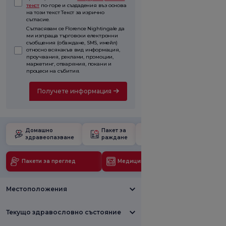
текст
по-горе и създадения въз основа
на този текст Текст за изрично
съгласие.
Съгласявам се Florence Nightingale да
ми изпраща търговски електронни
съобщения (обаждане, SMS, имейл)
относно всякакъв вид информация,
проучвания, реклами, промоции,
маркетинг, отваряния, покани и
процеси на събития.
Получете информация
Домашно
Пакет за
Училище за
здравеопазване
раждане
бременност
Пакети за преглед
Медицински технологии
Местоположения
Текущо здравословно състояние