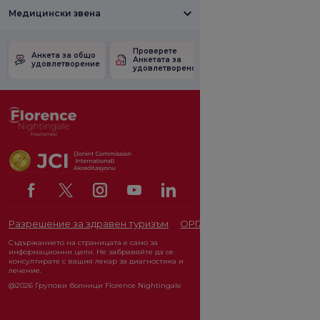
Медицински звена
Проверете
Анкета за
Анкета за общо
Анкетата за
удовлетвореност
удовлетворение
удовлетвореност.
от промоцията
Разрешение за здравен туризъм
ОРГАН ЗА ЗАЩИТА НА ЛИЧ
Съдържанието на страницата е само за
информационни цели. Не забравяйте да се
консултирате с вашия лекар за диагностика и
лечение.
@2026 Групови болници Florence Nightingale