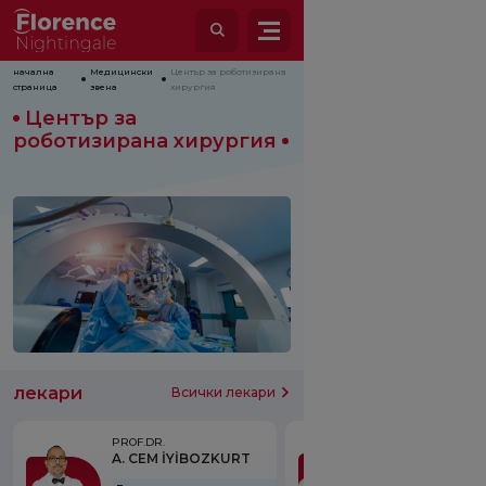
начална
Медицински
Център за роботизирана
страница
звена
хирургия
Център за
роботизирана хирургия
лекари
Всички лекари
PROF.DR.
PROF.DR.
A. CEM İYİBOZKURT
A. TUNÇ ÖZD