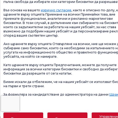
пълна свобода да избирате кои категории бисквитки да разрешава
Въз основа на вашето
изрично съгласие
, както е описано по-долу, 
щракнете върху опцията Приемане на всички Приемайки това, вие
приемате функционални, аналитични и рекламно-маркетингови
бисквитки. В този случай, в допълнение към събирането на бисквит
които са задължителни за работата на нашия уебсайт, за нас става
възможно да подобрим нашия уебсайт и да персонализираме рек
според вашия съответен център.
Ако щракнете върху опцията Отхвърляне на всички, ние ще можем 
събираме само бисквитки, които са необходими за изпълнението н
услугата на информационното общество и правилното функциони
уебсайта, на който се намирате.
Като щракнете върху опцията Предпочитания, можете да получите
информация за всички категории бисквитки и свободно да избере
бисквитки да разрешите от сега нататък.
Бихме искали да отбележим, че на нашия уебсайт се използват би
на първи и трети страни.
За формуляра за кандидатстване до администратора на данни
Щрак
тук.
Управлени