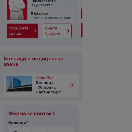
Гинекология и
Урология
акушерство
İstanbul
İstanbul
Болница Флорънс Найтингейл
Уговорете
Вижте
Уговорете
Вижте
среща
Профи
среща
Профил
Болници с медицински
звена
Истанбул
Болница
„Флорънс
Найтингейл“
Форма за контакт
болница *