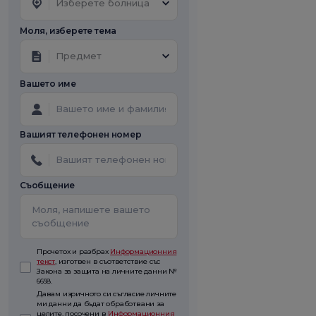
Изберете болница
Моля, изберете тема
Предмет
Вашето име
Вашият телефонен номер
Съобщение
Прочетох и разбрах
Информационния
текст
, изготвен в съответствие със
Закона за защита на личните данни №
6698.
Давам изричното си съгласие личните
ми данни да бъдат обработвани за
целите, посочени в
Информационния