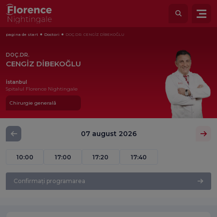
pagina de start
Doctori
DOÇ.DR. CENGİZ DİBEKOĞLU
DOÇ.DR.
CENGİZ DİBEKOĞLU
İstanbul
Spitalul Florence Nightingale
Chirurgie generală
07 august 2026
10:00
17:00
17:20
17:40
Confirmați programarea