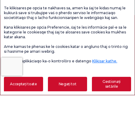
Sondaj general
Chestionarul de
satisfacție
de satisfacție
Satisfacție.
privind promoțiile
Te klikisares pe opcia te nakhaves sa, amen ka śaj te kidas numaj le
kukiură save si trubujipe vaś o pherdo serviso le informaciaqo
societètaqo thaj o laćho funkcionisaripen le webrigăqo kaj san.
Kana klikisares pe opcia Preferencie, śaj te les informàcie pal-e sa le
kategorie le cookiesqe thaj śaj te alosares save cookies ka mukhes
katar akana.
Ame kamas te phenas ke le cookies katar o angluno thaj o trinto rig
si hasnime pe amari webrig.
Vaś o lil e aplikàciaqo ka-o kontrolòro e datengo
Klikisar kathe.
Autorizație de turism medical
kvkk
Drepturile pacientului
Conținutul paginii are doar scop informativ. Asigurați-vă că vă consultați medicul
pentru diagnostic și tratament.
@2026 Group Florence Nightingale Hospitals
Gestionați
Acceptați toate
Negați tot
setările
Faceți o programare
E-Rezultat
Lasă-ne să te sunăm
Editor: Uğurcan Durmuş - 0 549 455 55 46. - Data actualizării: 07.08.2026
eviri