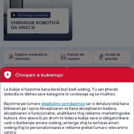
Tehnologii medicale
CHIRURGIE ROBOTICĂ
DA VINCI XI
Îngrijire medicală la
Pachet de
Școală de
domiciliu
naștere
gravide
Pachete de control medical
Tehnologii medicale
Ćhivipen e kukienqo
Le kukije si hasnime kana kerel buti kadi webrig. Tu san pherdo
Lokacie
slobodia te dikhes save kategorie le cookiesqe śaj te mukhes.
Sănătate actuală
Bazirime pe tumaro
eksplicitno somdaśimos
sar si detalura telal kana
klikisaren pe i opcia Akceptisaren sa Kana akceptisaren kadava,
akceptisaren e funkcionalne, analitikane thaj reklame-marketingoske
Unități medicale
kukiură. Ano akava lil, po drom te kidas e kukije save si obligatorikane
vash o butikeripe amare webrig, amenge shaj te lacharas amari
webrig thaj te personalizirisaras e reklame prekal tumaro relevantno
centro.
Verificați
Sondaj de