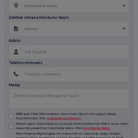
Xəstəxana seçin
Zəhmət olmasa Mövzunu Seçin
Mövzu
Adınız
Telefon nömrəniz
Mesaj
6698 saylı Fərdi Məlumatların Qorunması Qanununa uyğun olaraq
hazırlanmışdır. Mən
Aydınlaşdırma Mətnini
.
Mənim şəxsi məlumatlarım yuxarıda verilmiş Məlumat Mətni və bu mətn
əsasında yaradılmış məlumatla işlənir. Mən
Açıq Razılıq Mətni.
Mən Florence Nightingale-nin mənə hər cür məlumat, sorğu, reklam,
promosyonlar, marketinq, açılışlar, dəvətlər və tədbir prosesləri ilə bağlı