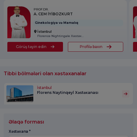
PROF.DR.
A. CEM İYİBOZKURT
Ginekologiya və Mamalıq
İstanbul
Florence Nightingale Xəstəxanası
Görüş təyin edin
Profilə baxın
Tibbi bölmələri olan xəstəxanalar
İstanbul
Florens Naytinqeyl Xəstəxanası
Əlaqə forması
Xəstəxana *