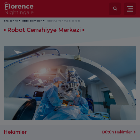
ana səhifə
Tibbi bölmələr
Robot Cərrahiyyə Mərkəzi
Robot Cərrahiyyə Mərkəzi
Həkimlər
Bütün Həkimlər