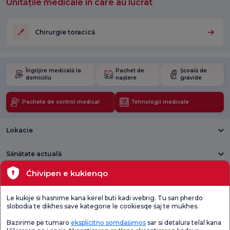
Unitățile medicale în care au lucrat
Chirurgie toracică
Îngrijire medicală la
Pachet de
Școală de
domiciliu
naștere
gravide
Pachete de control medical
Tehnologii medicale
Lokacie
Sănătate actuală
Ćhivipen e kukienqo
Unități medicale
Le kukije si hasnime kana kerel buti kadi webrig. Tu san pherdo
Verificați
Sondaj de
slobodia te dikhes save kategorie le cookiesqe śaj te mukhes.
Sondaj general
Chestionarul de
satisfacție
de satisfacție
Satisfacție.
privind promoțiile
Bazirime pe tumaro
eksplicitno somdaśimos
sar si detalura telal kana