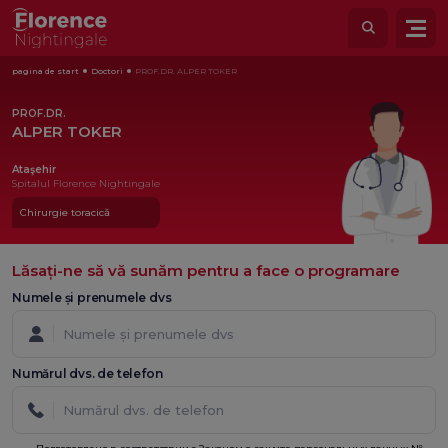
pagina de start
Doctori
PROF.DR. ALPER TOKER
PROF.DR.
ALPER TOKER
Ataşehir
Spitalul Florence Nightingale
Chirurgie toracică
Lăsați-ne să vă sunăm pentru a face o programare
Numele și prenumele dvs
Numărul dvs. de telefon