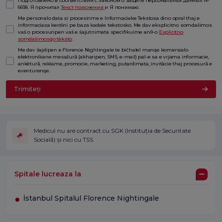
Подготовлено в соответствии с Законом о защите персональных данных №
6698. Я прочитал
Текст пояснения
и Я понимаю.
Me personalo data si procesirime e Informaciake Tekstosa dino opral thaj e
informaciasa kerdini pe baza kadale tekstosko. Me dav eksplicitno somdaśimos
vaś o procesuripen vaś e śajutnimata specifikuime anθ-o
Explicitno
somdaśimosqo tèksto
.
Me dav śajdipen e Florence Nightingale te bićhalel manqe komersialo
elektronikane mesaźură (akharipen, SMS, e-mail) pal-e sa e vrjama informacie,
ankètură, reklame, promocie, marketing, putardimata, invitàcie thaj procesură e
eventurenqe.
Trimiteți
Medicul nu are contract cu SGK (Instituția de Securitate
Socială) și nici cu TSS.
Spitale lucreaza la
İstanbul Spitalul Florence Nightingale