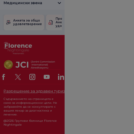
Медицински звена
Проверете
Анкета за
Анкета за общо
Анкетата за
удовлетвореност
удовлетворение
удовлетвореност.
от промоцията
Разрешение за здравен туризъм
ОРГАН ЗА ЗАЩИТА НА ЛИЧ
Съдържанието на страницата е
само за информационни цели. Не
забравяйте да се консултирате с
вашия лекар за диагностика и
лечение.
@2026 Групови болници Florence
Nightingale