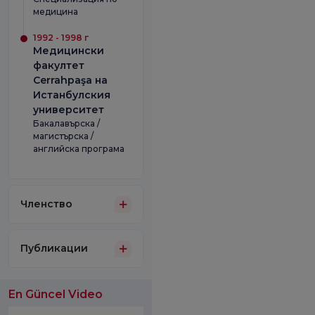
медицина
1992 - 1998 г
Медицински
факултет
Cerrahpaşa на
Истанбулския
университет
Бакалавърска /
магистърска /
английска програма
Членство
Публикации
En Güncel Video