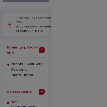
Лекарят няма договор със
SGK
(Социалноосигурителната
институция) и TSS.
Болници работи
при
İstanbul Болница
Флорънс
Найтингейл
образование
2011 г
Медицински