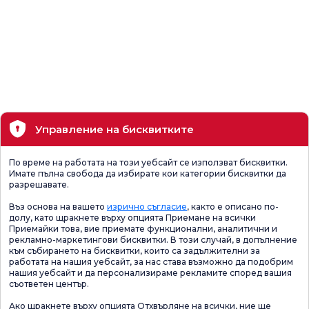
Управление на бисквитките
По време на работата на този уебсайт се използват бисквитки.
Имате пълна свобода да избирате кои категории бисквитки да
разрешавате.
Въз основа на вашето
изрично съгласие
, както е описано по-
долу, като щракнете върху опцията Приемане на всички
Приемайки това, вие приемате функционални, аналитични и
рекламно-маркетингови бисквитки. В този случай, в допълнение
към събирането на бисквитки, които са задължителни за
работата на нашия уебсайт, за нас става възможно да подобрим
нашия уебсайт и да персонализираме рекламите според вашия
съответен център.
Ако щракнете върху опцията Отхвърляне на всички, ние ще