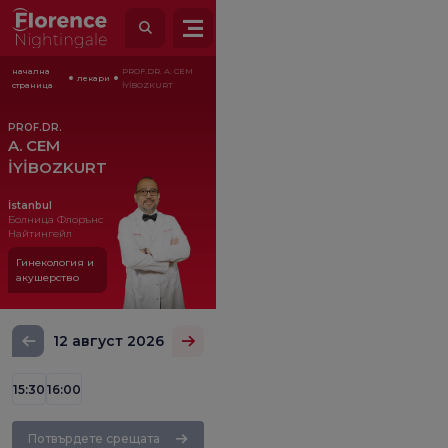
начална
PROF.DR. A. CEM
лекари
страница
İYİBOZKURT
PROF.DR.
A. CEM
İYİBOZKURT
İstanbul
Болница Флорънс
Найтингейл
Гинекология и
акушерство
12 август 2026
15:30
16:00
Потвърдете срещата