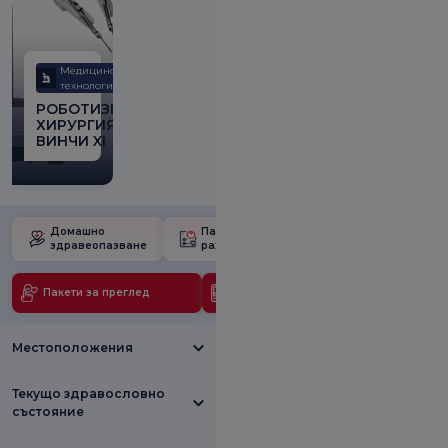
Медицински
технологии
РОБОТИЗИРАНА
ХИРУРГИЯ ДА
ВИНЧИ XI
Домашно
Пакет за
Училище за
здравеопазване
раждане
бременност
Пакети за преглед
Медицински технологии
Местоположения
Текущо здравословно
състояние