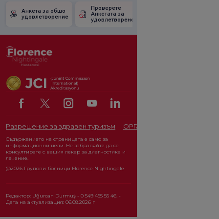
Проверете
Анкета за
Анкета за общо
Анкетата за
удовлетвореност
удовлетворение
удовлетвореност.
от промоцията
Разрешение за здравен туризъм
ОРГАН ЗА ЗАЩИТА НА ЛИЧ
Съдържанието на страницата е само за
информационни цели. Не забравяйте да се
консултирате с вашия лекар за диагностика и
лечение.
@2026 Групови болници Florence Nightingale
Редактор: Uğurcan Durmuş - 0 549 455 55 46. -
Дата на актуализация: 06.08.2026 г