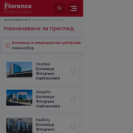
начална страница
Назначаване за преглед
Назначаване за преглед
Болници и медицински центрове
Медицинско звено
1
2
Няма избор
Няма избор
İstanbul
Болница
Флорънс
Найтингейл
Ataşehir
Болница
Флорънс
Найтингейл
Kadıköy
Болница
Флорънс