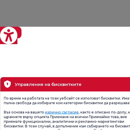
eviri
Управление на бисквитките
По време на работата на този уебсайт се използват бисквитки. Има
пълна свобода да избирате кои категории бисквитки да разрешава
Въз основа на вашето
изрично съгласие
, както е описано по-долу, 
щракнете върху опцията Приемане на всички Приемайки това, вие
приемате функционални, аналитични и рекламно-маркетингови
бисквитки. В този случай, в допълнение към събирането на бисквит