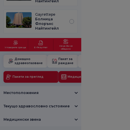
Найтингейл
Gayrettepe
Болница
Флорънс
Найтингейл
Нека Ви се
Уговорете среща
Е-Резултат
обадим
Домашно
Пакет за
Училище за
здравеопазване
раждане
бременност
Пакети за преглед
Медицински технологии
Местоположения
Текущо здравословно състояние
Медицински звена