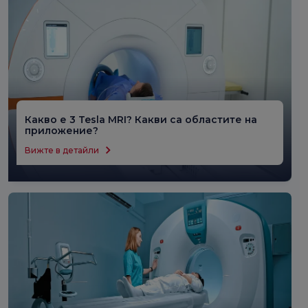
анализ на вълнов фронт, той изследва подробно
оптичните грешки и аномалии в окото и предоставя
информация за персонализирано лечение и
хирургично планиране. Обикновено се използва
при диагностициране на очни заболявания, оценки
преди лазерна очна хирургия и съвместимост с
контактни лещи.
Какво е 3 Tesla MRI? Какви са областите на
приложение?
Вижте в детайли