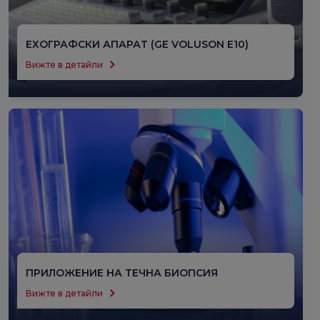
ЕХОГРАФСКИ АПАРАТ (GE VOLUSON E10)
Voluson E10 е ултразвуков апарат, оборудван с
Вижте в детайли
модерна технология за изображения.
ПРИЛОЖЕНИЕ НА ТЕЧНА БИОПСИЯ
Този метод, който е по-малко болезнен и рискован
Вижте в детайли
от традиционните биопсии, определя генетичния
профил на тумора и помага да се наблюдава хода