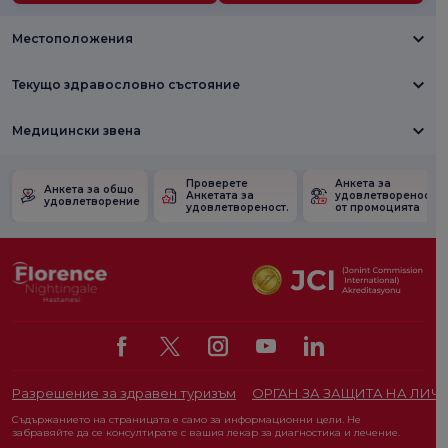
Местоположения
Текущо здравословно състояние
Медицински звена
Проверете
Анкета за
Анкета за общо
Анкетата за
удовлетвореност
удовлетворение
удовлетвореност.
от промоцията
Разрешение за здравен туризъм
ОРГАН ЗА ЗАЩИТА НА ЛИЧ
Съдържанието на страницата е само за информационни цели. Не
забравяйте да се консултирате с вашия лекар за диагностика и лечение.