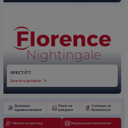
SPECT/CT
Вижте в детайли
Домашно
Пакет за
Училище за
здравеопазване
раждане
бременност
Пакети за преглед
Медицински технологии